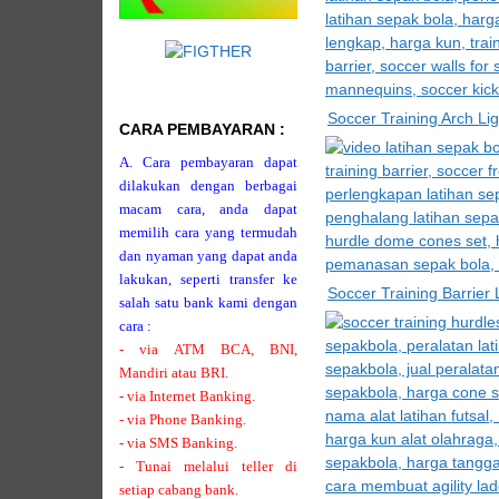
Soccer Training Arch Li
CARA PEMBAYARAN :
A. Cara pembayaran dapat
dilakukan dengan berbagai
macam cara, anda dapat
memilih cara yang termudah
dan nyaman yang dapat anda
lakukan, seperti transfer ke
Soccer Training Barrier
salah satu bank kami dengan
cara :
- via ATM BCA, BNI,
Mandiri atau BRI.
- via Internet Banking.
- via Phone Banking.
- via SMS Banking.
- Tunai melalui teller di
setiap cabang bank.