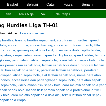
Basket
Beladiri
Catur
Futsal
Senam
Id
Yang Lengkap, Berkualitas Dengan Harga Yang Murah
Tenis
Tenis Meja
Voli
Bola Penjas
ng Hurdles Liga TH-01
Team Admin
Leave a comment