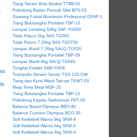
Tiang Tanam Bola Basket TTBB-02
Pelindung Badan Pencak Silat BPS-03
Gawang Futsal Aluminium Profesional GFAP-1
Tiang Bulutangkis Portabel TBP-10
Lempar Lembing 500g SAF-YG500
Tolak Peluru 5kg SAS-TG050
Tolak Peluru 7.26kg SAS-TG0726
Lempar Martil 7.26kg SALQ-TG026
Tiang Bulutangkis Portabel TBP-09
Lempar Martil 4kg SALQ-TG040
Tongkat Estafet SAB-YHD8
Trampolin Senam Senior TSS-125-GW
Tiang dan Kursi Wasit Takraw TKWT-03
Meja Tenis Meja MDF-25
Tiang Bulutangkis Portable TBP-12
Pelindung Kepala Taekwondo PKT-05
Balance Board Olympus BBO-40
Balance Cushion Olympus BCO-30
Soft Kettlebell Warna 8kg SKW-8
Soft Kettlebell Warna 6kg SKW-6
Soft Kettlebell Warna 4kg SKW-4