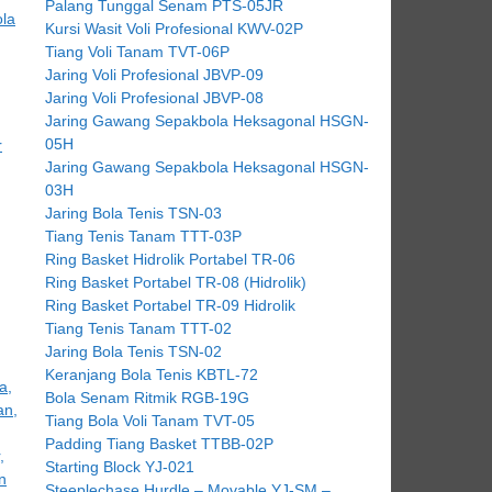
Palang Tunggal Senam PTS-05JR
Kursi Wasit Voli Profesional KWV-02P
Tiang Voli Tanam TVT-06P
Jaring Voli Profesional JBVP-09
Jaring Voli Profesional JBVP-08
Jaring Gawang Sepakbola Heksagonal HSGN-
05H
Jaring Gawang Sepakbola Heksagonal HSGN-
03H
Jaring Bola Tenis TSN-03
Tiang Tenis Tanam TTT-03P
Ring Basket Hidrolik Portabel TR-06
Ring Basket Portabel TR-08 (Hidrolik)
Ring Basket Portabel TR-09 Hidrolik
Tiang Tenis Tanam TTT-02
Jaring Bola Tenis TSN-02
Keranjang Bola Tenis KBTL-72
Bola Senam Ritmik RGB-19G
Tiang Bola Voli Tanam TVT-05
Padding Tiang Basket TTBB-02P
Starting Block YJ-021
Steeplechase Hurdle – Movable YJ-SM –