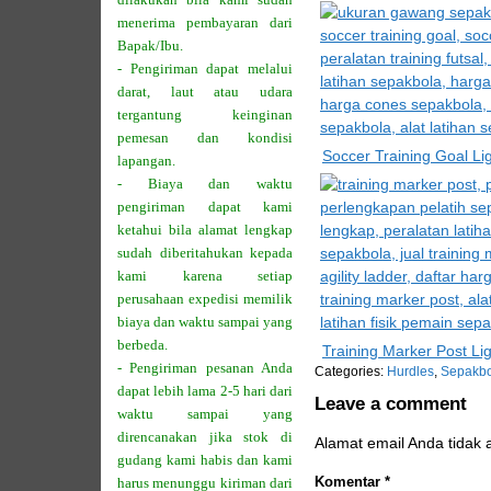
menerima pembayaran dari
Bapak/Ibu.
- Pengiriman dapat melalui
darat, laut atau udara
tergantung keinginan
pemesan dan kondisi
Soccer Training Goal L
lapangan.
- Biaya dan waktu
pengiriman dapat kami
ketahui bila alamat lengkap
sudah diberitahukan kepada
kami karena setiap
perusahaan expedisi memilik
biaya dan waktu sampai yang
berbeda.
Training Marker Post L
- Pengiriman pesanan Anda
Categories:
Hurdles
,
Sepakbo
dapat lebih lama 2-5 hari dari
Leave a comment
waktu sampai yang
direncanakan jika stok di
Alamat email Anda tidak 
gudang kami habis dan kami
Komentar
*
harus menunggu kiriman dari