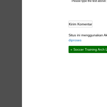
Please type the text above:
Situs ini menggunakan A
diproses
«
Soccer Training Arch 