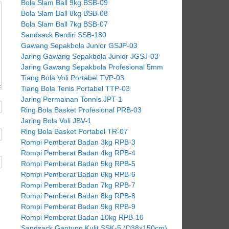
Bola Slam Ball 9kg BSB-09
Bola Slam Ball 8kg BSB-08
Bola Slam Ball 7kg BSB-07
Sandsack Berdiri SSB-180
Gawang Sepakbola Junior GSJP-03
Jaring Gawang Sepakbola Junior JGSJ-03
Jaring Gawang Sepakbola Profesional 5mm
Tiang Bola Voli Portabel TVP-03
Tiang Bola Tenis Portabel TTP-03
Jaring Permainan Tonnis JPT-1
Ring Bola Basket Profesional PRB-03
Jaring Bola Voli JBV-1
Ring Bola Basket Portabel TR-07
Rompi Pemberat Badan 3kg RPB-3
Rompi Pemberat Badan 4kg RPB-4
Rompi Pemberat Badan 5kg RPB-5
Rompi Pemberat Badan 6kg RPB-6
Rompi Pemberat Badan 7kg RPB-7
Rompi Pemberat Badan 8kg RPB-8
Rompi Pemberat Badan 9kg RPB-9
Rompi Pemberat Badan 10kg RPB-10
Sandsack Gantung Kulit SSK-5 (D38x150cm)