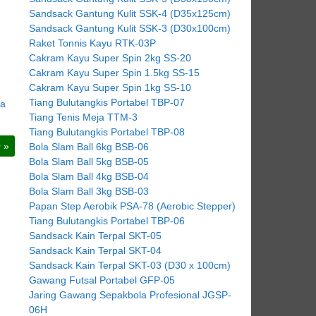
Sandsack Gantung Kulit SSK-4 (D35x125cm)
Sandsack Gantung Kulit SSK-3 (D30x100cm)
Raket Tonnis Kayu RTK-03P
Cakram Kayu Super Spin 2kg SS-20
Cakram Kayu Super Spin 1.5kg SS-15
Cakram Kayu Super Spin 1kg SS-10
Tiang Bulutangkis Portabel TBP-07
da
Tiang Tenis Meja TTM-3
Tiang Bulutangkis Portabel TBP-08
0
»
Bola Slam Ball 6kg BSB-06
Bola Slam Ball 5kg BSB-05
Bola Slam Ball 4kg BSB-04
Bola Slam Ball 3kg BSB-03
Papan Step Aerobik PSA-78 (Aerobic Stepper)
Tiang Bulutangkis Portabel TBP-06
Sandsack Kain Terpal SKT-05
Sandsack Kain Terpal SKT-04
Sandsack Kain Terpal SKT-03 (D30 x 100cm)
Gawang Futsal Portabel GFP-05
Jaring Gawang Sepakbola Profesional JGSP-
06H