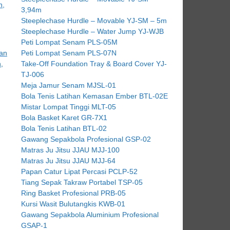
3,94m
Steeplechase Hurdle – Movable YJ-SM – 5m
Steeplechase Hurdle – Water Jump YJ-WJB
Peti Lompat Senam PLS-05M
Peti Lompat Senam PLS-07N
Take-Off Foundation Tray & Board Cover YJ-
TJ-006
Meja Jamur Senam MJSL-01
Bola Tenis Latihan Kemasan Ember BTL-02E
Mistar Lompat Tinggi MLT-05
Bola Basket Karet GR-7X1
Bola Tenis Latihan BTL-02
Gawang Sepakbola Profesional GSP-02
Matras Ju Jitsu JJAU MJJ-100
Matras Ju Jitsu JJAU MJJ-64
Papan Catur Lipat Percasi PCLP-52
Tiang Sepak Takraw Portabel TSP-05
Ring Basket Profesional PRB-05
Kursi Wasit Bulutangkis KWB-01
Gawang Sepakbola Aluminium Profesional
GSAP-1