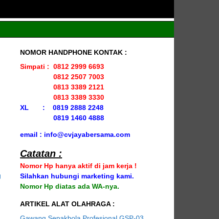
NOMOR HANDPHONE KONTAK :
Simpati : 0812 2999 6693
0812 2507 7003
0813 3389 2121
0813 3389 3330
XL : 0819 2888 2248
0819 1460 4888
email : info@cvjayabersama.com
Catatan :
Nomor Hp hanya aktif di jam kerja !
Silahkan hubungi marketing kami.
Nomor Hp diatas ada WA-nya.
ARTIKEL ALAT OLAHRAGA :
Gawang Sepakbola Profesional GSP-03