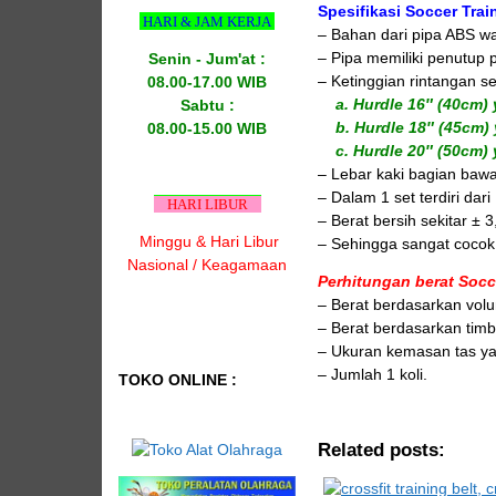
Spesifikasi Soccer Trai
HARI & JAM KERJA
– Bahan dari pipa ABS w
– Pipa memiliki penutup 
Senin - Jum'at :
– Ketinggian rintangan se
08.00-17.00 WIB
a. Hurdle 16″ (40cm) y
Sabtu :
b. Hurdle 18″ (45cm) y
08.00-15.00 WIB
c. Hurdle 20″ (50cm) y
– Lebar kaki bagian bawa
– Dalam 1 set terdiri dari
HARI LIBUR
– Berat bersih sekitar ± 3
Minggu & Hari Libur
– Sehingga sangat cocok u
Nasional / Keagamaan
Perhitungan berat Socc
– Berat berdasarkan volu
– Berat berdasarkan timb
– Ukuran kemasan tas ya
– Jumlah 1 koli.
TOKO ONLINE :
Related posts: