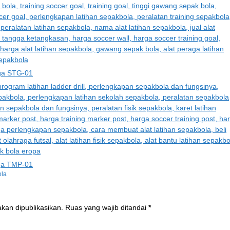
iga STG-01
iga TMP-01
la
akan dipublikasikan.
Ruas yang wajib ditandai
*