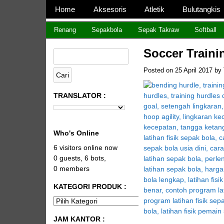
Page 1
Home
Aksesoris
Atletik
Bulutangkis
Page 2
CV JAYA BERSAMA Co 
Menyediakan Semua Perlengkapan Olahraga 
Renang
Sepakbola
Sepak Takraw
Softball
Soccer Traini
Posted on
25 April 2017
by
TRANSLATOR :
Who's Online
6 visitors online now
0 guests,
6 bots,
0 members
KATEGORI PRODUK :
JAM KANTOR :