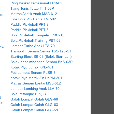
Ring Basket Profesional PRB-02
Tiang Tenis Tetap TTT-05P
Matras Atletik Anak MAA-612
Line Bola Voli Pantai LVP-02
Paddle Pickleball PPT-7
Paddle Pickleball PPT-3
Bola Pickleball Kompetisi PBC-01
Bola Pickleball Training PBT-02
Lempar Turbo Anak LTA-70
Trampolin Senam Senior TSS-125-ST
Starting Block SB-08 (Balok Start Lari)
Balok Keseimbangan Senam BKS-03P
Kotak Plyo Lunak KPL-401
Peti Lompat Senam PLSB-5
Kotak Plyo Metrik 3in1 KPM-301
Matras Senam Lantai MSL-612
Lempar Lembing Anak LLA-70
Bola Petanque BPQ-3
Galah Lompat Galah GLG-68
Galah Lompat Galah GLG-63
Galah Lompat Galah GLG-59