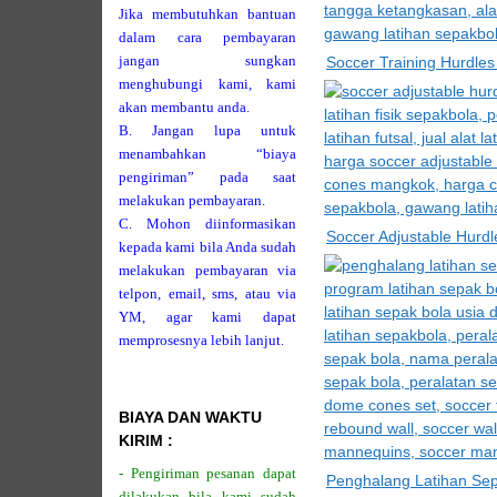
Jika membutuhkan bantuan
dalam cara pembayaran
jangan sungkan
Soccer Training Hurdles
menghubungi kami, kami
akan membantu anda.
B. Jangan lupa untuk
menambahkan “biaya
pengiriman” pada saat
melakukan pembayaran.
C. Mohon diinformasikan
Soccer Adjustable Hurd
kepada kami bila Anda sudah
melakukan pembayaran via
telpon, email, sms, atau via
YM, agar kami dapat
memprosesnya lebih lanjut.
BIAYA DAN WAKTU
KIRIM :
- Pengiriman pesanan dapat
Penghalang Latihan Se
dilakukan bila kami sudah