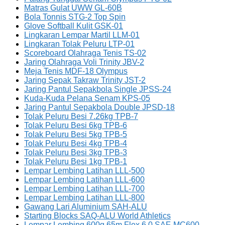
Matras Gulat UWW GL-60B
Bola Tonnis STG-2 Top Spin
Glove Softball Kulit GSK-01
Lingkaran Lempar Martil LLM-01
Lingkaran Tolak Peluru LTP-01
Scoreboard Olahraga Tenis TS-02
Jaring Olahraga Voli Trinity JBV-2
Meja Tenis MDF-18 Olympus
Jaring Sepak Takraw Trinity JST-2
Jaring Pantul Sepakbola Single JPSS-24
Kuda-Kuda Pelana Senam KPS-05
Jaring Pantul Sepakbola Double JPSD-18
Tolak Peluru Besi 7.26kg TPB-7
Tolak Peluru Besi 6kg TPB-6
Tolak Peluru Besi 5kg TPB-5
Tolak Peluru Besi 4kg TPB-4
Tolak Peluru Besi 3kg TPB-3
Tolak Peluru Besi 1kg TPB-1
Lempar Lembing Latihan LLL-500
Lempar Lembing Latihan LLL-600
Lempar Lembing Latihan LLL-700
Lempar Lembing Latihan LLL-800
Gawang Lari Aluminium SAH-ALU
Starting Blocks SAQ-ALU World Athletics
Lempar Lembing 600g 65m Flex 6.0 SAF-MC600