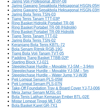
Jaring Voli Profesional JBVP-08
Jaring Gawang Sepakbola Heksagonal HSGN-05H
Jaring Gawang Sepakbola Heksagonal HSGN-03H
Jaring Bola Tenis TSN-03
Tiang Tenis Tanam TTT-03P
Ring Basket Hidrolik Portabel TR-06
Ring Basket Portabel TR-08 (Hidrolik)
Ring Basket Portabel TR-09 Hidrolik
Tiang Tenis Tanam TTT-02
Jaring Bola Tenis TSN-02
Keranjang Bola Tenis KBTL-72
Bola Senam Ritmik RGB-19G
Tiang Bola Voli Tanam TVT-05
Padding Tiang Basket TTBB-02P
Starting Block YJ-021
Steeplechase Hurdle – Movable YJ-SM – 3,94m
Steeplechase Hurdle – Movable YJ-SM – 5m
Steeplechase Hurdle – Water Jump YJ-WJB
Peti Lompat Senam PLS-05M
Peti Lompat Senam PLS-07N
Take-Off Foundation Tray & Board Cover YJ-TJ-006
Meja Jamur Senam MJSL-01
Bola Tenis Latihan Kemasan Ember BTL-02E
Mistar Lompat Tinggi MLT-05
Bola Basket Karet GR-7X1