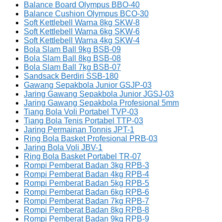
Balance Board Olympus BBO-40
Balance Cushion Olympus BCO-30
Soft Kettlebell Warna 8kg SKW-8
Soft Kettlebell Warna 6kg SKW-6
Soft Kettlebell Warna 4kg SKW-4
Bola Slam Ball 9kg BSB-09
Bola Slam Ball 8kg BSB-08
Bola Slam Ball 7kg BSB-07
Sandsack Berdiri SSB-180
Gawang Sepakbola Junior GSJP-03
Jaring Gawang Sepakbola Junior JGSJ-03
Jaring Gawang Sepakbola Profesional 5mm
Tiang Bola Voli Portabel TVP-03
Tiang Bola Tenis Portabel TTP-03
Jaring Permainan Tonnis JPT-1
Ring Bola Basket Profesional PRB-03
Jaring Bola Voli JBV-1
Ring Bola Basket Portabel TR-07
Rompi Pemberat Badan 3kg RPB-3
Rompi Pemberat Badan 4kg RPB-4
Rompi Pemberat Badan 5kg RPB-5
Rompi Pemberat Badan 6kg RPB-6
Rompi Pemberat Badan 7kg RPB-7
Rompi Pemberat Badan 8kg RPB-8
Rompi Pemberat Badan 9kg RPB-9