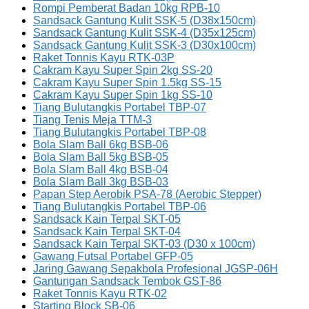
Rompi Pemberat Badan 10kg RPB-10
Sandsack Gantung Kulit SSK-5 (D38x150cm)
Sandsack Gantung Kulit SSK-4 (D35x125cm)
Sandsack Gantung Kulit SSK-3 (D30x100cm)
Raket Tonnis Kayu RTK-03P
Cakram Kayu Super Spin 2kg SS-20
Cakram Kayu Super Spin 1.5kg SS-15
Cakram Kayu Super Spin 1kg SS-10
Tiang Bulutangkis Portabel TBP-07
Tiang Tenis Meja TTM-3
Tiang Bulutangkis Portabel TBP-08
Bola Slam Ball 6kg BSB-06
Bola Slam Ball 5kg BSB-05
Bola Slam Ball 4kg BSB-04
Bola Slam Ball 3kg BSB-03
Papan Step Aerobik PSA-78 (Aerobic Stepper)
Tiang Bulutangkis Portabel TBP-06
Sandsack Kain Terpal SKT-05
Sandsack Kain Terpal SKT-04
Sandsack Kain Terpal SKT-03 (D30 x 100cm)
Gawang Futsal Portabel GFP-05
Jaring Gawang Sepakbola Profesional JGSP-06H
Gantungan Sandsack Tembok GST-86
Raket Tonnis Kayu RTK-02
Starting Block SB-06