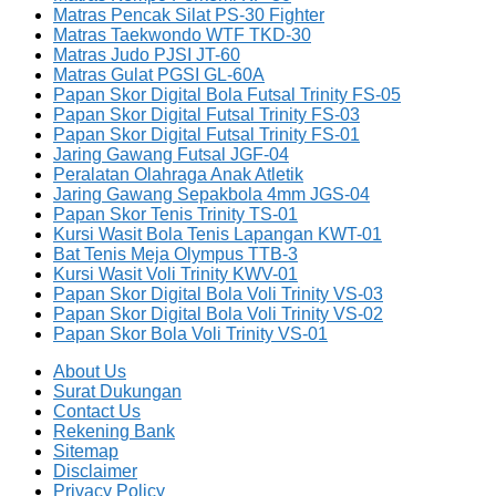
Matras Pencak Silat PS-30 Fighter
Matras Taekwondo WTF TKD-30
Matras Judo PJSI JT-60
Matras Gulat PGSI GL-60A
Papan Skor Digital Bola Futsal Trinity FS-05
Papan Skor Digital Futsal Trinity FS-03
Papan Skor Digital Futsal Trinity FS-01
Jaring Gawang Futsal JGF-04
Peralatan Olahraga Anak Atletik
Jaring Gawang Sepakbola 4mm JGS-04
Papan Skor Tenis Trinity TS-01
Kursi Wasit Bola Tenis Lapangan KWT-01
Bat Tenis Meja Olympus TTB-3
Kursi Wasit Voli Trinity KWV-01
Papan Skor Digital Bola Voli Trinity VS-03
Papan Skor Digital Bola Voli Trinity VS-02
Papan Skor Bola Voli Trinity VS-01
About Us
Surat Dukungan
Contact Us
Rekening Bank
Sitemap
Disclaimer
Privacy Policy