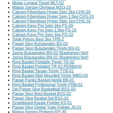
Mistar Lompat Tinggi MLT-02
Matras Senam Olympus MSO-15
Cakram Fiberglass Hyper Spin 2kg CHS-20
Cakram Fiberglass Hyper Spin 1.5kg CHS-15
Cakram Fiberglass Hyper Spin 1kg CHS-10
Cakram Kayu Pro Spin 2kg PS-20
Cakram Kayu Pro Spin 1.5kg PS-15
Cakram Kayu Pro Spin 1kg PS-10
Tolak Peluru Besi 2kg TPB-2
Papan Skor Bulutangkis BS-02
Papan Skor Bulutangkis Trinity BS-01
Jaring Bulutangkis BN-02 (Badminton Net)
Jaring Bulutangkis BN-01 (Badminton Net)
Ring Basket Portable Trinity TR-02
Ring Basket Portabel TR-01 PERBASI
Ring Basket Tanam Trinity TTB-01
Ring Basket Wall Mounted Trinity WBG-03
Papan Pantul Basket Akrilik BB-01
Ring Basket Profesional Trinity PRB-01
Set Papan Skor Basketball BSS-03
Papan Skor Bola Basket BSS-02
Papan Skor Basket Set BSS-01
Scoreboard Karate Fighter KS-01
Papan Skor Digital Yudo Fighter JS-01
Matras Kempo Perkemi KP-30