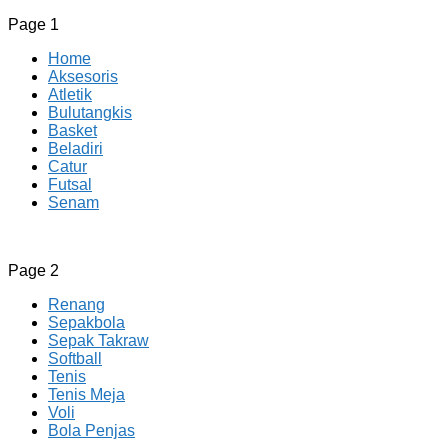
Page 1
Home
Aksesoris
Atletik
Bulutangkis
Basket
Beladiri
Catur
Futsal
Senam
CV JAYA BERSAMA Co Id
Menyediakan Semua Perlengkapan Olahraga Yang
Page 2
Lengkap, Berkualitas Dengan Harga Yang Murah
Renang
Sepakbola
Sepak Takraw
Softball
Tenis
Tenis Meja
Voli
Bola Penjas