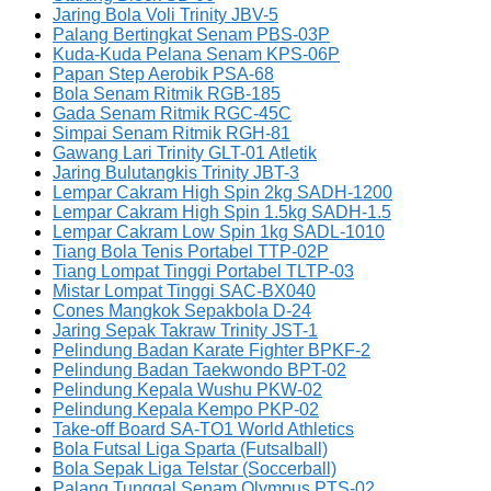
Jaring Bola Voli Trinity JBV-5
Palang Bertingkat Senam PBS-03P
Kuda-Kuda Pelana Senam KPS-06P
Papan Step Aerobik PSA-68
Bola Senam Ritmik RGB-185
Gada Senam Ritmik RGC-45C
Simpai Senam Ritmik RGH-81
Gawang Lari Trinity GLT-01 Atletik
Jaring Bulutangkis Trinity JBT-3
Lempar Cakram High Spin 2kg SADH-1200
Lempar Cakram High Spin 1.5kg SADH-1.5
Lempar Cakram Low Spin 1kg SADL-1010
Tiang Bola Tenis Portabel TTP-02P
Tiang Lompat Tinggi Portabel TLTP-03
Mistar Lompat Tinggi SAC-BX040
Cones Mangkok Sepakbola D-24
Jaring Sepak Takraw Trinity JST-1
Pelindung Badan Karate Fighter BPKF-2
Pelindung Badan Taekwondo BPT-02
Pelindung Kepala Wushu PKW-02
Pelindung Kepala Kempo PKP-02
Take-off Board SA-TO1 World Athletics
Bola Futsal Liga Sparta (Futsalball)
Bola Sepak Liga Telstar (Soccerball)
Palang Tunggal Senam Olympus PTS-02