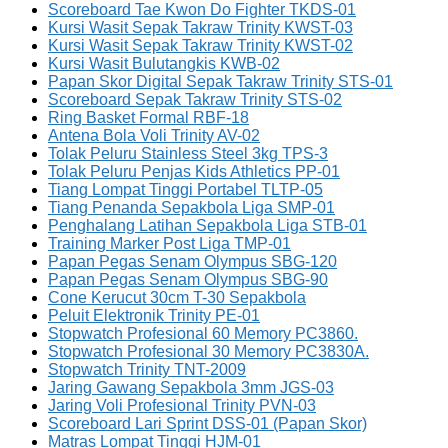
Scoreboard Tae Kwon Do Fighter TKDS-01
Kursi Wasit Sepak Takraw Trinity KWST-03
Kursi Wasit Sepak Takraw Trinity KWST-02
Kursi Wasit Bulutangkis KWB-02
Papan Skor Digital Sepak Takraw Trinity STS-01
Scoreboard Sepak Takraw Trinity STS-02
Ring Basket Formal RBF-18
Antena Bola Voli Trinity AV-02
Tolak Peluru Stainless Steel 3kg TPS-3
Tolak Peluru Penjas Kids Athletics PP-01
Tiang Lompat Tinggi Portabel TLTP-05
Tiang Penanda Sepakbola Liga SMP-01
Penghalang Latihan Sepakbola Liga STB-01
Training Marker Post Liga TMP-01
Papan Pegas Senam Olympus SBG-120
Papan Pegas Senam Olympus SBG-90
Cone Kerucut 30cm T-30 Sepakbola
Peluit Elektronik Trinity PE-01
Stopwatch Profesional 60 Memory PC3860.
Stopwatch Profesional 30 Memory PC3830A.
Stopwatch Trinity TNT-2009
Jaring Gawang Sepakbola 3mm JGS-03
Jaring Voli Profesional Trinity PVN-03
Scoreboard Lari Sprint DSS-01 (Papan Skor)
Matras Lompat Tinggi HJM-01