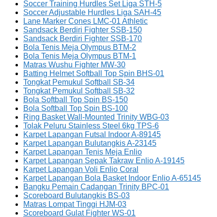
Soccer Training Hurdles Set Liga STH-5
Soccer Adjustable Hurdles Liga SAH-45
Lane Marker Cones LMC-01 Athletic
Sandsack Berdiri Fighter SSB-150
Sandsack Berdiri Fighter SSB-170
Bola Tenis Meja Olympus BTM-2
Bola Tenis Meja Olympus BTM-1
Matras Wushu Fighter MW-30
Batting Helmet Softball Top Spin BHS-01
Tongkat Pemukul Softball SB-34
Tongkat Pemukul Softball SB-32
Bola Softball Top Spin BS-150
Bola Softball Top Spin BS-100
Ring Basket Wall-Mounted Trinity WBG-03
Tolak Peluru Stainless Steel 6kg TPS-6
Karpet Lapangan Futsal Indoor A-89145
Karpet Lapangan Bulutangkis A-23145
Karpet Lapangan Tenis Meja Enlio
Karpet Lapangan Sepak Takraw Enlio A-19145
Karpet Lapangan Voli Enlio Coral
Karpet Lapangan Bola Basket Indoor Enlio A-65145
Bangku Pemain Cadangan Trinity BPC-01
Scoreboard Bulutangkis BS-03
Matras Lompat Tinggi HJM-03
Scoreboard Gulat Fighter WS-01