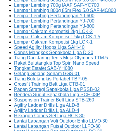
Lempar Lembing 700g IAAF SAF-YC700
Lempar Lembing 800g 85m Flex 5.0 SAF-MC800
Lempar Lembing Pertandingan YJ-600
Lempar Lembing Pertandingan YJ-700
Lempar Lembing Pertandingan YJ-800
Lempar Cakram Kompetisi 2kg LCK-2
Lempar Cakram Kompetisi 1.5kg LCK-1.5
Lempar Cakram Kompetisi 1kg LCK-1
Speed Agility Hoops Liga SAH-40
Cones Mangkok Sepakbola Liga D-20
Tiang Dan Jaring Tenis Meja Olympus TTM-5
Raket Bulutangkis Top Spin Nano Speed
Tongkat Estafet SAB-YH080
Gelang Gelang Senam GGS-01
Tiang Bulutangkis Portabel TBP-05
Crossfit Training Belt Liga CTB-01
Papan Strategi Sepakbola Liga PSSB-02
Bendera Sudut Sepakbola Liga SCF-03P
Suspension Trainer Belt Liga STB-260
Agility Ladder Drills Liga ALD-8
Agility Ladder Drills Liga ALD-4
Hexagon Cones Set Liga HCS-30
Lantai Lapangan Voli Outdoor Enlio LLVO-30
Lantai Lapangan Futsal Outdoor LLFO-30