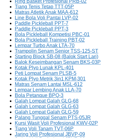
Ring Basket Profesional PRB-02
Tiang Tenis Tetap TTT-05P
Matras Atletik Anak MAA-612
Line Bola Voli Pantai LVP-02
Paddle Pickleball PPT-7
Paddle Pickleball PPT-3
Bola Pickleball Kompetisi PBC-01
Bola Pickleball Training PBT-02
Lempar Turbo Anak LTA-70
Trampolin Senam Senior TSS-125-ST
Starting Block SB-08 (Balok Start Lari)
Balok Keseimbangan Senam BKS-03P
Kotak Plyo Lunak KPL-401
Peti Lompat Senam PLSB-5
Kotak Plyo Metrik 3in1 KPM-301
Matras Senam Lantai MSL-612
Lempar Lembing Anak LLA-70
Bola Petanque BPQ-3
Galah Lompat Galah GLG-68
Galah Lompat Galah GLG-63
Galah Lompat Galah GLG-59
Palang Tunggal Senam PTS-05JR
Kursi Wasit Voli Profesional KWV-02P
Tiang Voli Tanam TVT-06P
Jaring Voli Profesional JBVP-09