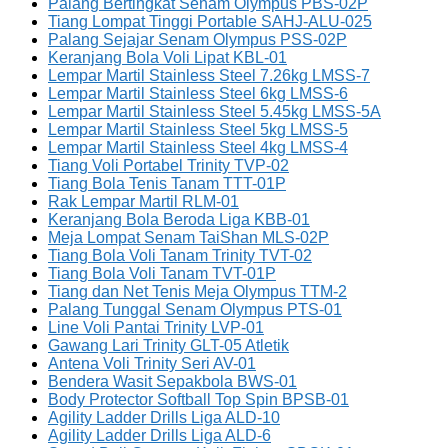
Palang Bertingkat Senam Olympus PBS-02P
Tiang Lompat Tinggi Portable SAHJ-ALU-025
Palang Sejajar Senam Olympus PSS-02P
Keranjang Bola Voli Lipat KBL-01
Lempar Martil Stainless Steel 7.26kg LMSS-7
Lempar Martil Stainless Steel 6kg LMSS-6
Lempar Martil Stainless Steel 5.45kg LMSS-5A
Lempar Martil Stainless Steel 5kg LMSS-5
Lempar Martil Stainless Steel 4kg LMSS-4
Tiang Voli Portabel Trinity TVP-02
Tiang Bola Tenis Tanam TTT-01P
Rak Lempar Martil RLM-01
Keranjang Bola Beroda Liga KBB-01
Meja Lompat Senam TaiShan MLS-02P
Tiang Bola Voli Tanam Trinity TVT-02
Tiang Bola Voli Tanam TVT-01P
Tiang dan Net Tenis Meja Olympus TTM-2
Palang Tunggal Senam Olympus PTS-01
Line Voli Pantai Trinity LVP-01
Gawang Lari Trinity GLT-05 Atletik
Antena Voli Trinity Seri AV-01
Bendera Wasit Sepakbola BWS-01
Body Protector Softball Top Spin BPSB-01
Agility Ladder Drills Liga ALD-10
Agility Ladder Drills Liga ALD-6