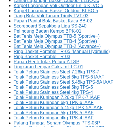
Lantai Lapangan Basket Outdoor LLBO-30
Karpet Lapangan Voli Outdoor Enlio KLVO-5
Karpet Lapangan Basket Outdoor KLBO-5
Tiang Bola Voli Tanam Trinity TVT-03
Papan Pantul Bola Basket Kaca BB-02
Scoreboard Sepakbola Liga SS-240
Pelindung Badan Kempo BPK-01
Bat Tenis Meja Olympus TTB-5 (Sportive+)
Bat Tenis Meja Olympus TTB-4 (Sportive)
Bat Tenis Meja Olympus TTB-2 (Advance+)
Ring Basket Portable TR-05 (Manual Hydraulic)
Ring Basket Portable TR-03
Papan Henti Tolak Peluru YJ-SP
Lingkaran Lempar Cakram LLC-01
Tolak Peluru Stainless Steel 7.26kg TPS-7
Tolak Peluru Stainless Steel 6kg TPS-6 IAAF
Tolak Peluru Stainless Steel 5.45kg TPS-5A IAAF
Tolak Peluru Stainless Steel 5kg TPS-5
Tolak Peluru Stainless Steel 4kg TPS-4
Tolak Peluru Kuningan 7.26kg TPK-7 IAAF
Tolak Peluru Kuningan 6kg TPK-6 IAAF
Tolak Peluru Kuningan 5.45kg TPK-5A IAAF
Tolak Peluru Kuningan 5kg TPK-5 IAAF
Tolak Peluru Kuningan 4kg TPK-4 IAAF
Palang Tunggal Senam Olympus PTS-03P