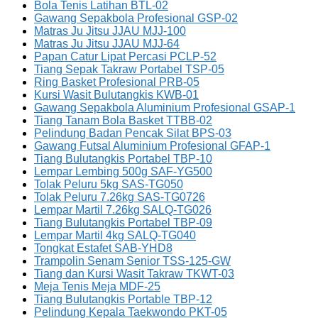
Bola Tenis Latihan BTL-02
Gawang Sepakbola Profesional GSP-02
Matras Ju Jitsu JJAU MJJ-100
Matras Ju Jitsu JJAU MJJ-64
Papan Catur Lipat Percasi PCLP-52
Tiang Sepak Takraw Portabel TSP-05
Ring Basket Profesional PRB-05
Kursi Wasit Bulutangkis KWB-01
Gawang Sepakbola Aluminium Profesional GSAP-1
Tiang Tanam Bola Basket TTBB-02
Pelindung Badan Pencak Silat BPS-03
Gawang Futsal Aluminium Profesional GFAP-1
Tiang Bulutangkis Portabel TBP-10
Lempar Lembing 500g SAF-YG500
Tolak Peluru 5kg SAS-TG050
Tolak Peluru 7.26kg SAS-TG0726
Lempar Martil 7.26kg SALQ-TG026
Tiang Bulutangkis Portabel TBP-09
Lempar Martil 4kg SALQ-TG040
Tongkat Estafet SAB-YHD8
Trampolin Senam Senior TSS-125-GW
Tiang dan Kursi Wasit Takraw TKWT-03
Meja Tenis Meja MDF-25
Tiang Bulutangkis Portable TBP-12
Pelindung Kepala Taekwondo PKT-05