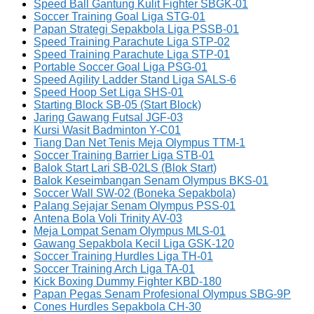
Speed Ball Gantung Kulit Fighter SBGK-01
Soccer Training Goal Liga STG-01
Papan Strategi Sepakbola Liga PSSB-01
Speed Training Parachute Liga STP-02
Speed Training Parachute Liga STP-01
Portable Soccer Goal Liga PSG-01
Speed Agility Ladder Stand Liga SALS-6
Speed Hoop Set Liga SHS-01
Starting Block SB-05 (Start Block)
Jaring Gawang Futsal JGF-03
Kursi Wasit Badminton Y-C01
Tiang Dan Net Tenis Meja Olympus TTM-1
Soccer Training Barrier Liga STB-01
Balok Start Lari SB-02LS (Blok Start)
Balok Keseimbangan Senam Olympus BKS-01
Soccer Wall SW-02 (Boneka Sepakbola)
Palang Sejajar Senam Olympus PSS-01
Antena Bola Voli Trinity AV-03
Meja Lompat Senam Olympus MLS-01
Gawang Sepakbola Kecil Liga GSK-120
Soccer Training Hurdles Liga TH-01
Soccer Training Arch Liga TA-01
Kick Boxing Dummy Fighter KBD-180
Papan Pegas Senam Profesional Olympus SBG-9P
Cones Hurdles Sepakbola CH-30