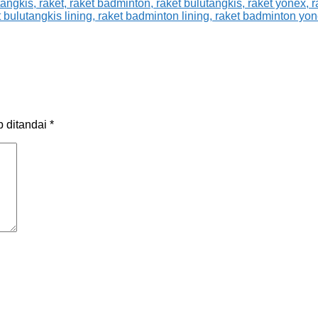
b ditandai
*