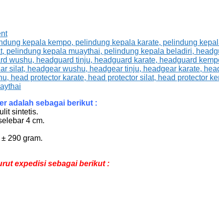
nt
 adalah sebagai berikut :
it sintetis.
selebar 4 cm.
u ± 290 gram.
t expedisi sebagai berikut :