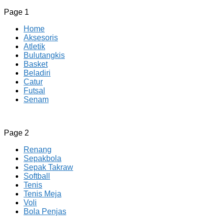
Page 1
Home
Aksesoris
Atletik
Bulutangkis
Basket
Beladiri
Catur
Futsal
Senam
CV JAYA BERSAMA Co Id
Menyediakan Semua Perlengkapan Olahraga Yang Lengkap, 
Page 2
Renang
Sepakbola
Sepak Takraw
Softball
Tenis
Tenis Meja
Voli
Bola Penjas