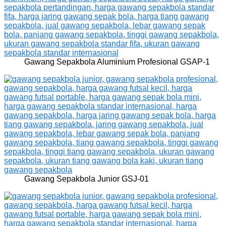
Gawang Sepakbola Aluminium Profesional GSAP-1
Gawang Sepakbola Junior GSJ-01