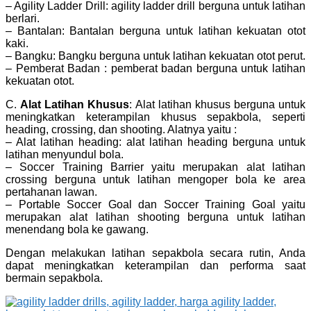
– Agility Ladder Drill: agility ladder drill berguna untuk latihan
berlari.
– Bantalan: Bantalan berguna untuk latihan kekuatan otot
kaki.
– Bangku: Bangku berguna untuk latihan kekuatan otot perut.
– Pemberat Badan : pemberat badan berguna untuk latihan
kekuatan otot.
C.
Alat Latihan Khusus
: Alat latihan khusus berguna untuk
meningkatkan keterampilan khusus sepakbola, seperti
heading, crossing, dan shooting. Alatnya yaitu :
– Alat latihan heading: alat latihan heading berguna untuk
latihan menyundul bola.
– Soccer Training Barrier yaitu merupakan alat latihan
crossing berguna untuk latihan mengoper bola ke area
pertahanan lawan.
– Portable Soccer Goal dan Soccer Training Goal yaitu
merupakan alat latihan shooting berguna untuk latihan
menendang bola ke gawang.
Dengan melakukan latihan sepakbola secara rutin, Anda
dapat meningkatkan keterampilan dan performa saat
bermain sepakbola.