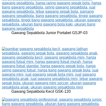
Gawang Sepakbola Junior Portabel GSJP-03
Gawang Sepakbola Kecil GSK-120