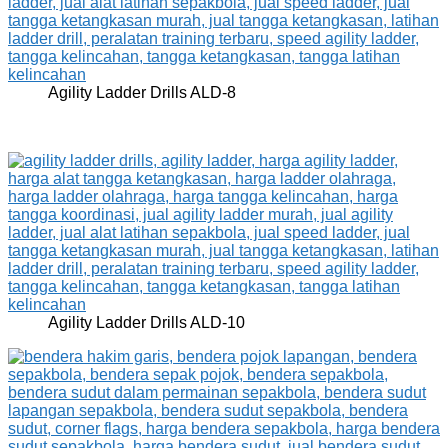
Agility Ladder Drills ALD-8
Agility Ladder Drills ALD-10