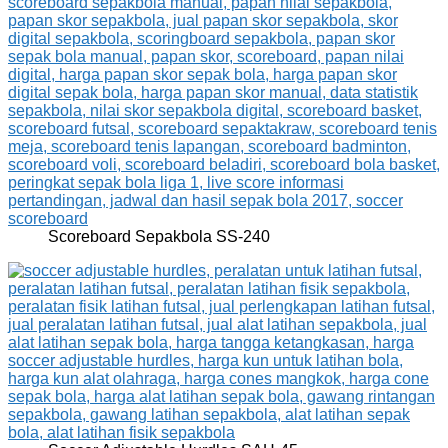
Scoreboard Sepakbola SS-240