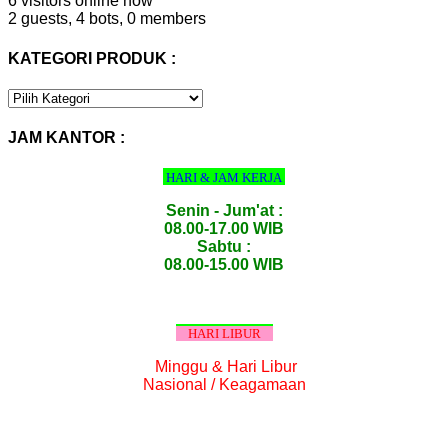
6 visitors online now
2 guests,
4 bots,
0 members
KATEGORI PRODUK :
KATEGORI
PRODUK
:
JAM KANTOR :
HARI & JAM KERJA
Senin - Jum'at :
08.00-17.00 WIB
Sabtu :
08.00-15.00 WIB
HARI LIBUR
Minggu & Hari Libur
Nasional / Keagamaan