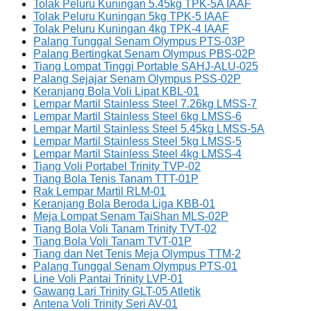
Tolak Peluru Kuningan 5.45kg TPK-5A IAAF
Tolak Peluru Kuningan 5kg TPK-5 IAAF
Tolak Peluru Kuningan 4kg TPK-4 IAAF
Palang Tunggal Senam Olympus PTS-03P
Palang Bertingkat Senam Olympus PBS-02P
Tiang Lompat Tinggi Portable SAHJ-ALU-025
Palang Sejajar Senam Olympus PSS-02P
Keranjang Bola Voli Lipat KBL-01
Lempar Martil Stainless Steel 7.26kg LMSS-7
Lempar Martil Stainless Steel 6kg LMSS-6
Lempar Martil Stainless Steel 5.45kg LMSS-5A
Lempar Martil Stainless Steel 5kg LMSS-5
Lempar Martil Stainless Steel 4kg LMSS-4
Tiang Voli Portabel Trinity TVP-02
Tiang Bola Tenis Tanam TTT-01P
Rak Lempar Martil RLM-01
Keranjang Bola Beroda Liga KBB-01
Meja Lompat Senam TaiShan MLS-02P
Tiang Bola Voli Tanam Trinity TVT-02
Tiang Bola Voli Tanam TVT-01P
Tiang dan Net Tenis Meja Olympus TTM-2
Palang Tunggal Senam Olympus PTS-01
Line Voli Pantai Trinity LVP-01
Gawang Lari Trinity GLT-05 Atletik
Antena Voli Trinity Seri AV-01