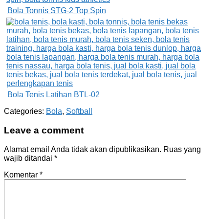
Bola Tonnis STG-2 Top Spin
Bola Tenis Latihan BTL-02
Categories:
Bola
,
Softball
Leave a comment
Alamat email Anda tidak akan dipublikasikan.
Ruas yang
wajib ditandai
*
Komentar
*