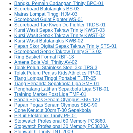
Bangku Pemain Cadangan Trinity BPC-01
Scoreboard Bulutangkis BS-03
Matras Lompat Tinggi HJM-03
Scoreboard Gulat Fighter WS-01
Scoreboard Tae Kwon Do Fighter TKDS-01
Kursi Wasit Sepak Takraw Trinity KWST-03
Kursi Wasit Sepak Takraw Trinity KWST-02
Kursi Wasit Bulutangkis KWB-02
Papan Skor Digital Sepak Takraw Trinity STS-01
Scoreboard Sepak Takraw Trinity STS-02
Ring Basket Formal RBF-18
Antena Bola Voli Trinity AV-02
Tolak Peluru Stainless Steel 3kg TPS-3
Tolak Peluru Penjas Kids Athletics PP-01
Tiang Lompat Tinggi Portabel TLTP-05
Tiang Penanda Sepakbola Liga SMP-01
Penghalang Latihan Sepakbola Liga STB-01
Training Marker Post Liga TMP-01
Papan Pegas Senam Olympus SBG-120
Papan Pegas Senam Olympus SBG-90
Cone Kerucut 30cm T-30 Sepakbola
Peluit Elektronik Trinity PE-01
Stopwatch Profesional 60 Memory PC3860.
Stopwatch Profesional 30 Memory PC3830A.
Stopwatch Trinity TNT-2009