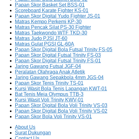
Papan Skor Basket Set BSS-01
Scoreboard Karate Fighter KS-01
Papan Skor Digital Yudo Fighter JS-01
Matras Kempo Perkemi KP-30
Matras Pencak Silat PS-30 Fighter
Matras Taekwondo WTF TKD-30
Matras Judo PJSI JT-60
Matras Gulat PGSI GL-60A
Papan Skor Digital Bola Futsal Trinity FS-05
Papan Skor Digital Futsal Trinity FS-03
Papan Skor Digital Futsal Trinity FS-01
Jaring Gawang Futsal JGF-04
Peralatan Olahraga Anak Atletik
Jaring Gawang Sepakbola 4mm JGS-04
Papan Skor Tenis Trinity TS-01
Kursi Wasit Bola Tenis Lapangan KWT-01
Bat Tenis Meja Olympus TTB-3
Kursi Wasit Voli Trinity KWV-01
Papan Skor Digital Bola Voli Trinity VS-03
Papan Skor Digital Bola Voli Trinity VS-02
Papan Skor Bola Voli Trinity VS-01
About Us
Surat Dukungan
Contact Us