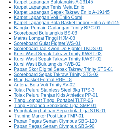
Karpet Lapangan Bulutangkis A-23145
Karpet Lapangan Tenis Meja Enlio
Karpet Lapangan Sepak Takraw Enlio A-19145
Karpet Lapangan Voli Enlio Coral
Karpet Lapangan Bola Basket Indoor Enlio A-65145
Bangku Pemain Cadangan Trinity BPC-01
Scoreboard Bulutangkis BS-03
Matras Lompat Tinggi HJM-03
Scoreboard Gulat Fighter WS-01
Scoreboard Tae Kwon Do Fighter TKDS-01
Kursi Wasit Sepak Takraw Trinity KWST-03
Kursi Wasit Sepak Takraw Trinity KWST-02
Kursi Wasit Bulutangkis KWB-02
Papan Skor Digital Sepak Takraw Trinity STS-01
Scoreboard Sepak Takraw Trinity STS-02
Ring Basket Formal RBF-18
Antena Bola Voli Trinity AV-02
Tolak Peluru Stainless Steel 3kg TPS-3
Tolak Peluru Penjas Kids Athletics PP-01
Tiang Lompat Tinggi Portabel TLTP-05
Tiang Penanda Sepakbola Liga SMP-01
Penghalang Latihan Sepakbola Liga STB-01
Training Marker Post Liga TMP-01
Papan Pegas Senam Olympus SBG-120
Papan Pegas Senam Olympus SBG-90