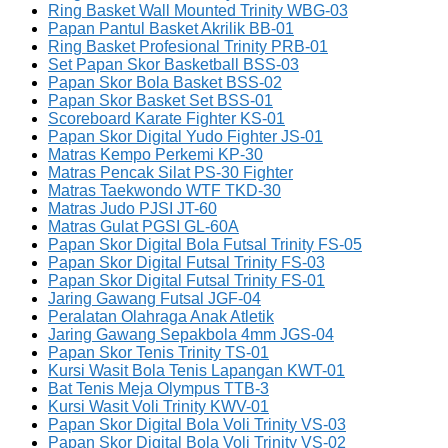
Ring Basket Wall Mounted Trinity WBG-03
Papan Pantul Basket Akrilik BB-01
Ring Basket Profesional Trinity PRB-01
Set Papan Skor Basketball BSS-03
Papan Skor Bola Basket BSS-02
Papan Skor Basket Set BSS-01
Scoreboard Karate Fighter KS-01
Papan Skor Digital Yudo Fighter JS-01
Matras Kempo Perkemi KP-30
Matras Pencak Silat PS-30 Fighter
Matras Taekwondo WTF TKD-30
Matras Judo PJSI JT-60
Matras Gulat PGSI GL-60A
Papan Skor Digital Bola Futsal Trinity FS-05
Papan Skor Digital Futsal Trinity FS-03
Papan Skor Digital Futsal Trinity FS-01
Jaring Gawang Futsal JGF-04
Peralatan Olahraga Anak Atletik
Jaring Gawang Sepakbola 4mm JGS-04
Papan Skor Tenis Trinity TS-01
Kursi Wasit Bola Tenis Lapangan KWT-01
Bat Tenis Meja Olympus TTB-3
Kursi Wasit Voli Trinity KWV-01
Papan Skor Digital Bola Voli Trinity VS-03
Papan Skor Digital Bola Voli Trinity VS-02