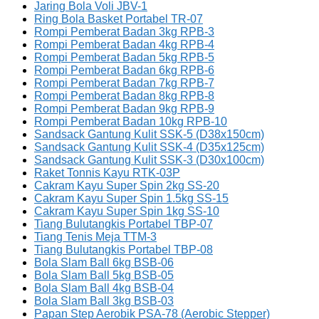
Jaring Bola Voli JBV-1
Ring Bola Basket Portabel TR-07
Rompi Pemberat Badan 3kg RPB-3
Rompi Pemberat Badan 4kg RPB-4
Rompi Pemberat Badan 5kg RPB-5
Rompi Pemberat Badan 6kg RPB-6
Rompi Pemberat Badan 7kg RPB-7
Rompi Pemberat Badan 8kg RPB-8
Rompi Pemberat Badan 9kg RPB-9
Rompi Pemberat Badan 10kg RPB-10
Sandsack Gantung Kulit SSK-5 (D38x150cm)
Sandsack Gantung Kulit SSK-4 (D35x125cm)
Sandsack Gantung Kulit SSK-3 (D30x100cm)
Raket Tonnis Kayu RTK-03P
Cakram Kayu Super Spin 2kg SS-20
Cakram Kayu Super Spin 1.5kg SS-15
Cakram Kayu Super Spin 1kg SS-10
Tiang Bulutangkis Portabel TBP-07
Tiang Tenis Meja TTM-3
Tiang Bulutangkis Portabel TBP-08
Bola Slam Ball 6kg BSB-06
Bola Slam Ball 5kg BSB-05
Bola Slam Ball 4kg BSB-04
Bola Slam Ball 3kg BSB-03
Papan Step Aerobik PSA-78 (Aerobic Stepper)