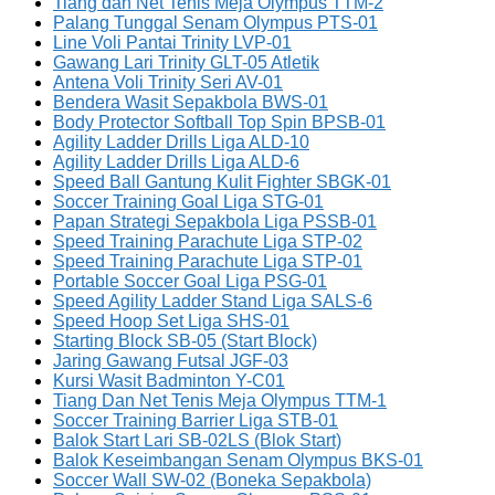
Tiang dan Net Tenis Meja Olympus TTM-2
Palang Tunggal Senam Olympus PTS-01
Line Voli Pantai Trinity LVP-01
Gawang Lari Trinity GLT-05 Atletik
Antena Voli Trinity Seri AV-01
Bendera Wasit Sepakbola BWS-01
Body Protector Softball Top Spin BPSB-01
Agility Ladder Drills Liga ALD-10
Agility Ladder Drills Liga ALD-6
Speed Ball Gantung Kulit Fighter SBGK-01
Soccer Training Goal Liga STG-01
Papan Strategi Sepakbola Liga PSSB-01
Speed Training Parachute Liga STP-02
Speed Training Parachute Liga STP-01
Portable Soccer Goal Liga PSG-01
Speed Agility Ladder Stand Liga SALS-6
Speed Hoop Set Liga SHS-01
Starting Block SB-05 (Start Block)
Jaring Gawang Futsal JGF-03
Kursi Wasit Badminton Y-C01
Tiang Dan Net Tenis Meja Olympus TTM-1
Soccer Training Barrier Liga STB-01
Balok Start Lari SB-02LS (Blok Start)
Balok Keseimbangan Senam Olympus BKS-01
Soccer Wall SW-02 (Boneka Sepakbola)