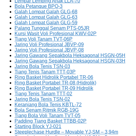
Lempar Lembing Anak LLA-70
Bola Petanque BPQ-3
Galah Lompat Galah GLG-68
Galah Lompat Galah GLG-63
Galah Lompat Galah GLG-59
Palang Tunggal Senam PTS-05JR
Kursi Wasit Voli Profesional KWV-02P
Tiang Voli Tanam TVT-06P
Jaring Voli Profesional JBVP-09
Jaring Voli Profesional JBVP-08
Jaring Gawang Sepakbola Heksagonal HSGN-05H
Jaring Gawang Sepakbola Heksagonal HSGN-03H
Jaring Bola Tenis TSN-03
Tiang Tenis Tanam TTT-03P
Ring Basket Hidrolik Portabel TR-06
Ring Basket Portabel TR-08 (Hidrolik)
Ring Basket Portabel TR-09 Hidrolik
Tiang Tenis Tanam TTT-02
Jaring Bola Tenis TSN-02
Keranjang Bola Tenis KBTL-72
Bola Senam Ritmik RGB-19G
Tiang Bola Voli Tanam TVT-05
Padding Tiang Basket TTBB-02P
Starting Block YJ-021
Steeplechase Hurdle – Movable YJ-SM – 3,94m