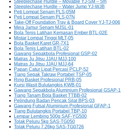
Steeplechase Hurdle – Movable YJ-SM – 5m
Steeplechase Hurdle – Water Jump YJ-WJB
Peti Lompat Senam PLS-05M
Peti Lompat Senam PLS-07N
Take-Off Foundation Tray & Board Cover YJ-TJ-006
Meja Jamur Senam MJSL-01
Bola Tenis Latihan Kemasan Ember BTL-02E
Mistar Lompat Tinggi MLT-05
Bola Basket Karet GR-7X1
Bola Tenis Latihan BTL-02
Gawang Sepakbola Profesional GSP-02
Matras Ju Jitsu JJAU MJJ-100
Matras Ju Jitsu JJAU MJJ-64
Papan Catur Lipat Percasi PCLP-52
Tiang Sepak Takraw Portabel TSP-05
Ring Basket Profesional PRB-05
Kursi Wasit Bulutangkis KWB-01
Gawang Sepakbola Aluminium Profesional GSAP-1
Tiang Tanam Bola Basket TTBB-02
Pelindung Badan Pencak Silat BPS-03
Gawang Futsal Aluminium Profesional GFAP-1
Tiang Bulutangkis Portabel TBP-10
Lempar Lembing 500g SAF-YG500
Tolak Peluru 5kg SAS-TG050
Tolak Peluru 7.26kg SAS-TG0726