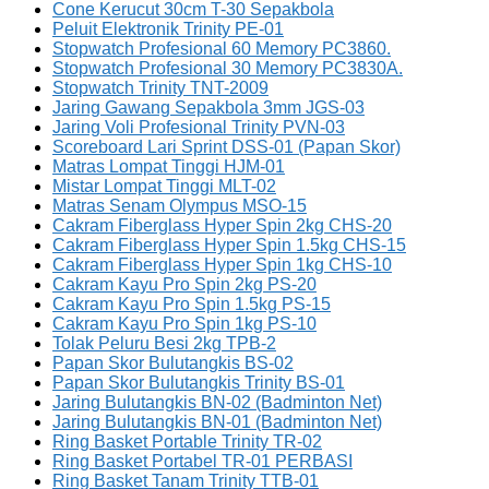
Cone Kerucut 30cm T-30 Sepakbola
Peluit Elektronik Trinity PE-01
Stopwatch Profesional 60 Memory PC3860.
Stopwatch Profesional 30 Memory PC3830A.
Stopwatch Trinity TNT-2009
Jaring Gawang Sepakbola 3mm JGS-03
Jaring Voli Profesional Trinity PVN-03
Scoreboard Lari Sprint DSS-01 (Papan Skor)
Matras Lompat Tinggi HJM-01
Mistar Lompat Tinggi MLT-02
Matras Senam Olympus MSO-15
Cakram Fiberglass Hyper Spin 2kg CHS-20
Cakram Fiberglass Hyper Spin 1.5kg CHS-15
Cakram Fiberglass Hyper Spin 1kg CHS-10
Cakram Kayu Pro Spin 2kg PS-20
Cakram Kayu Pro Spin 1.5kg PS-15
Cakram Kayu Pro Spin 1kg PS-10
Tolak Peluru Besi 2kg TPB-2
Papan Skor Bulutangkis BS-02
Papan Skor Bulutangkis Trinity BS-01
Jaring Bulutangkis BN-02 (Badminton Net)
Jaring Bulutangkis BN-01 (Badminton Net)
Ring Basket Portable Trinity TR-02
Ring Basket Portabel TR-01 PERBASI
Ring Basket Tanam Trinity TTB-01