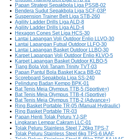
Papan Strategi Sepakbola Liga PSSB-02
Bendera Sudut Sepakbola Liga SCF-03P
Suspension Trainer Belt Liga STB-260
Agility Ladder Drills Liga ALD-8
Agility Ladder Drills Liga ALD-4
Hexagon Cones Set Liga HCS-30
Lantai Lapangan Voli Outdoor Enlio LLVO-30
Lantai Lapangan Futsal Outdoor LLFO-30
Lantai Lapangan Basket Outdoor LLBO-30
Karpet Lapangan Voli Outdoor Enlio KLVO-5
Karpet Lapangan Basket Outdoor KLBO-5
Tiang Bola Voli Tanam Trinity TVT-03
Papan Pantul Bola Basket Kaca BB-02
Scoreboard Sepakbola Liga SS-240
Pelindung Badan Kempo BPK-01
Bat Tenis Meja Olympus TTB-5 (Sportive+)
Bat Tenis Meja Olympus TTB-4 (Sportive)
Bat Tenis Meja Olympus TTB-2 (Advance+)
Ring Basket Portable TR-05 (Manual Hydraulic)
Ring Basket Portable TR-03
Papan Henti Tolak Peluru YJ-SP
Lingkaran Lempar Cakram LLC-01
Tolak Peluru Stainless Steel 7.26kg TPS-7
Tolak Peluru Stainless Steel 6kg TPS-6 IAAF