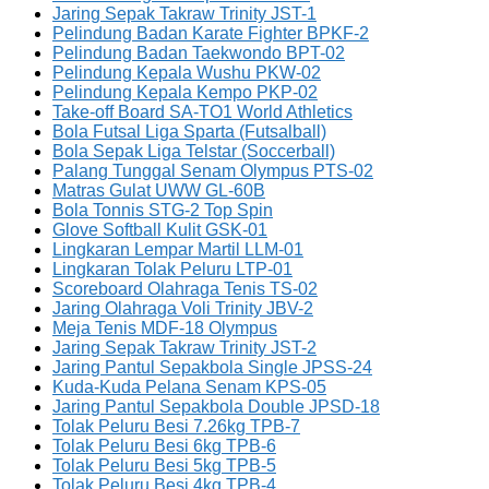
Jaring Sepak Takraw Trinity JST-1
Pelindung Badan Karate Fighter BPKF-2
Pelindung Badan Taekwondo BPT-02
Pelindung Kepala Wushu PKW-02
Pelindung Kepala Kempo PKP-02
Take-off Board SA-TO1 World Athletics
Bola Futsal Liga Sparta (Futsalball)
Bola Sepak Liga Telstar (Soccerball)
Palang Tunggal Senam Olympus PTS-02
Matras Gulat UWW GL-60B
Bola Tonnis STG-2 Top Spin
Glove Softball Kulit GSK-01
Lingkaran Lempar Martil LLM-01
Lingkaran Tolak Peluru LTP-01
Scoreboard Olahraga Tenis TS-02
Jaring Olahraga Voli Trinity JBV-2
Meja Tenis MDF-18 Olympus
Jaring Sepak Takraw Trinity JST-2
Jaring Pantul Sepakbola Single JPSS-24
Kuda-Kuda Pelana Senam KPS-05
Jaring Pantul Sepakbola Double JPSD-18
Tolak Peluru Besi 7.26kg TPB-7
Tolak Peluru Besi 6kg TPB-6
Tolak Peluru Besi 5kg TPB-5
Tolak Peluru Besi 4kg TPB-4