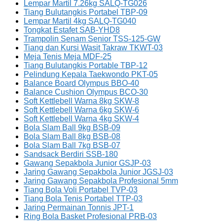
Lempar Martil 7.26kg SALQ-TG026
Tiang Bulutangkis Portabel TBP-09
Lempar Martil 4kg SALQ-TG040
Tongkat Estafet SAB-YHD8
Trampolin Senam Senior TSS-125-GW
Tiang dan Kursi Wasit Takraw TKWT-03
Meja Tenis Meja MDF-25
Tiang Bulutangkis Portable TBP-12
Pelindung Kepala Taekwondo PKT-05
Balance Board Olympus BBO-40
Balance Cushion Olympus BCO-30
Soft Kettlebell Warna 8kg SKW-8
Soft Kettlebell Warna 6kg SKW-6
Soft Kettlebell Warna 4kg SKW-4
Bola Slam Ball 9kg BSB-09
Bola Slam Ball 8kg BSB-08
Bola Slam Ball 7kg BSB-07
Sandsack Berdiri SSB-180
Gawang Sepakbola Junior GSJP-03
Jaring Gawang Sepakbola Junior JGSJ-03
Jaring Gawang Sepakbola Profesional 5mm
Tiang Bola Voli Portabel TVP-03
Tiang Bola Tenis Portabel TTP-03
Jaring Permainan Tonnis JPT-1
Ring Bola Basket Profesional PRB-03