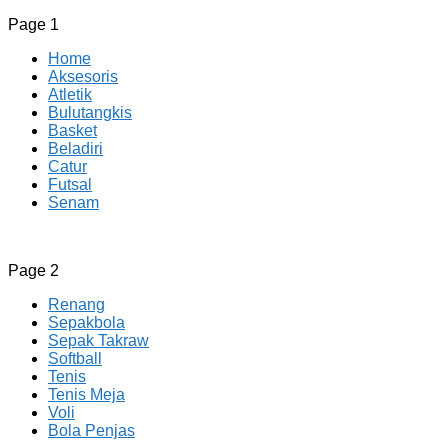
Page 1
Home
Aksesoris
Atletik
Bulutangkis
Basket
Beladiri
Catur
Futsal
Senam
CV JAYA BERSAMA Co Id
Menyediakan Semua Perlengkapan Olahraga Yang
Page 2
Lengkap, Berkualitas Dengan Harga Yang Murah
Renang
Sepakbola
Sepak Takraw
Softball
Tenis
Tenis Meja
Voli
Bola Penjas