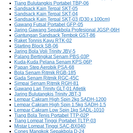
Tiang Bulutangkis Portabel TBP-06
Sandsack Kain Terpal SKT-05
Sandsack Kain Terpal SKT-04
Sandsack Kain Terpal SKT-03 (D30 x 100cm)
Gawang Futsal Portabel GFP-05
Jaring Gawang Sepakbola Profesional JGSP-06H
Gantungan Sandsack Tembok GST-86
Raket Tonnis Kayu RTK-02
Starting Block SB-06
Jaring Bola Voli Trinity JBV-5
Palang Bertingkat Senam PBS-03P
Kuda-Kuda Pelana Senam KPS-06P
Papan Step Aerobik PSA-68
Bola Senam Ritmik RGB-185
Gada Senam Ritmik RGC-45C
Simpai Senam Ritmik RGH-81
Gawang Lari Trinity GLT-01 Atletik
Jaring Bulutangkis Trinity JBT-3
Lempar Cakram High Spin 2kg SADH-1200
Lempar Cakram High Spin 1.5kg SADH-1.5
Lempar Cakram Low Spin 1kg SADL-1010
Tiang Bola Tenis Portabel TTP-02P
Tiang Lompat Tinggi Portabel TLTP-03
Mistar Lompat Tinggi SAC-BX040
Cones Mangkok Sepakbola D-24