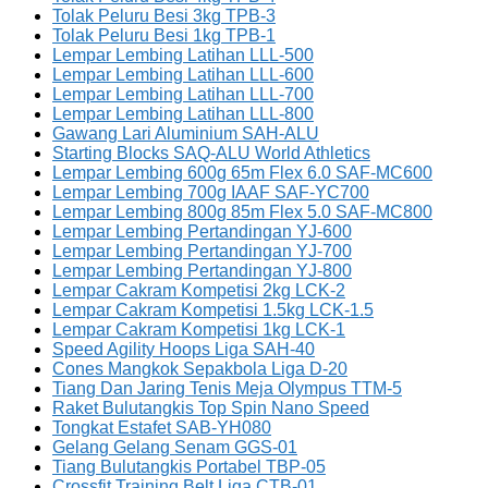
Tolak Peluru Besi 3kg TPB-3
Tolak Peluru Besi 1kg TPB-1
Lempar Lembing Latihan LLL-500
Lempar Lembing Latihan LLL-600
Lempar Lembing Latihan LLL-700
Lempar Lembing Latihan LLL-800
Gawang Lari Aluminium SAH-ALU
Starting Blocks SAQ-ALU World Athletics
Lempar Lembing 600g 65m Flex 6.0 SAF-MC600
Lempar Lembing 700g IAAF SAF-YC700
Lempar Lembing 800g 85m Flex 5.0 SAF-MC800
Lempar Lembing Pertandingan YJ-600
Lempar Lembing Pertandingan YJ-700
Lempar Lembing Pertandingan YJ-800
Lempar Cakram Kompetisi 2kg LCK-2
Lempar Cakram Kompetisi 1.5kg LCK-1.5
Lempar Cakram Kompetisi 1kg LCK-1
Speed Agility Hoops Liga SAH-40
Cones Mangkok Sepakbola Liga D-20
Tiang Dan Jaring Tenis Meja Olympus TTM-5
Raket Bulutangkis Top Spin Nano Speed
Tongkat Estafet SAB-YH080
Gelang Gelang Senam GGS-01
Tiang Bulutangkis Portabel TBP-05
Crossfit Training Belt Liga CTB-01