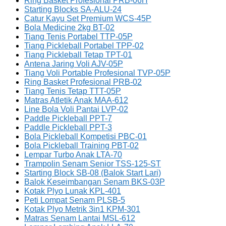
Ring Basket Profesional PRB-06H
Starting Blocks SA-ALU-24
Catur Kayu Set Premium WCS-45P
Bola Medicine 2kg BT-02
Tiang Tenis Portabel TTP-05P
Tiang Pickleball Portabel TPP-02
Tiang Pickleball Tetap TPT-01
Antena Jaring Voli AJV-05P
Tiang Voli Portable Profesional TVP-05P
Ring Basket Profesional PRB-02
Tiang Tenis Tetap TTT-05P
Matras Atletik Anak MAA-612
Line Bola Voli Pantai LVP-02
Paddle Pickleball PPT-7
Paddle Pickleball PPT-3
Bola Pickleball Kompetisi PBC-01
Bola Pickleball Training PBT-02
Lempar Turbo Anak LTA-70
Trampolin Senam Senior TSS-125-ST
Starting Block SB-08 (Balok Start Lari)
Balok Keseimbangan Senam BKS-03P
Kotak Plyo Lunak KPL-401
Peti Lompat Senam PLSB-5
Kotak Plyo Metrik 3in1 KPM-301
Matras Senam Lantai MSL-612