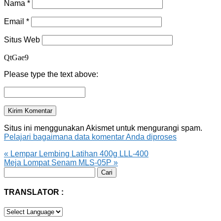
Nama
*
Email
*
Situs Web
QtGae9
Please type the text above:
Situs ini menggunakan Akismet untuk mengurangi spam.
Pelajari bagaimana data komentar Anda diproses
«
Lempar Lembing Latihan 400g LLL-400
Meja Lompat Senam MLS-05P
»
Cari
untuk:
TRANSLATOR :