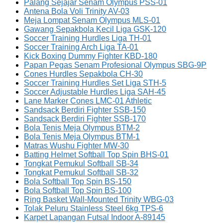
Palang Sejajar Senam Olympus PSS-01
Antena Bola Voli Trinity AV-03
Meja Lompat Senam Olympus MLS-01
Gawang Sepakbola Kecil Liga GSK-120
Soccer Training Hurdles Liga TH-01
Soccer Training Arch Liga TA-01
Kick Boxing Dummy Fighter KBD-180
Papan Pegas Senam Profesional Olympus SBG-9P
Cones Hurdles Sepakbola CH-30
Soccer Training Hurdles Set Liga STH-5
Soccer Adjustable Hurdles Liga SAH-45
Lane Marker Cones LMC-01 Athletic
Sandsack Berdiri Fighter SSB-150
Sandsack Berdiri Fighter SSB-170
Bola Tenis Meja Olympus BTM-2
Bola Tenis Meja Olympus BTM-1
Matras Wushu Fighter MW-30
Batting Helmet Softball Top Spin BHS-01
Tongkat Pemukul Softball SB-34
Tongkat Pemukul Softball SB-32
Bola Softball Top Spin BS-150
Bola Softball Top Spin BS-100
Ring Basket Wall-Mounted Trinity WBG-03
Tolak Peluru Stainless Steel 6kg TPS-6
Karpet Lapangan Futsal Indoor A-89145