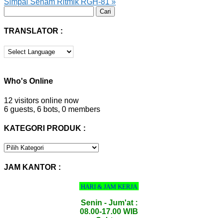
Simpai Senam Ritmik RGH-81
»
Cari
untuk:
TRANSLATOR :
Who's Online
12 visitors online now
6 guests,
6 bots,
0 members
KATEGORI PRODUK :
KATEGORI
PRODUK
:
JAM KANTOR :
HARI & JAM KERJA
Senin - Jum'at :
08.00-17.00 WIB