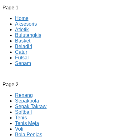
Page 1
Home
Aksesoris
Atletik
Bulutangkis
Basket
Beladiri
Catur
Futsal
Senam
CV JAYA BERSAMA Co Id
Menyediakan Semua Perlengkapan Olahraga Yang
Page 2
Lengkap, Berkualitas Dengan Harga Yang Murah
Renang
Sepakbola
Sepak Takraw
Softball
Tenis
Tenis Meja
Voli
Bola Penjas