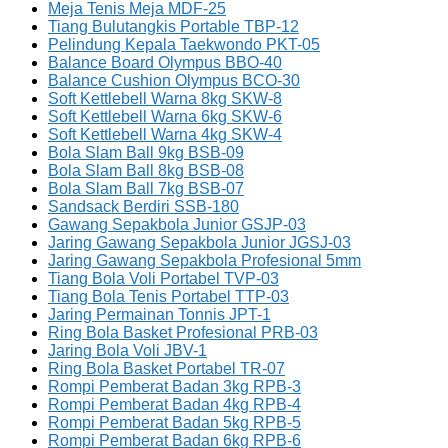
Meja Tenis Meja MDF-25
Tiang Bulutangkis Portable TBP-12
Pelindung Kepala Taekwondo PKT-05
Balance Board Olympus BBO-40
Balance Cushion Olympus BCO-30
Soft Kettlebell Warna 8kg SKW-8
Soft Kettlebell Warna 6kg SKW-6
Soft Kettlebell Warna 4kg SKW-4
Bola Slam Ball 9kg BSB-09
Bola Slam Ball 8kg BSB-08
Bola Slam Ball 7kg BSB-07
Sandsack Berdiri SSB-180
Gawang Sepakbola Junior GSJP-03
Jaring Gawang Sepakbola Junior JGSJ-03
Jaring Gawang Sepakbola Profesional 5mm
Tiang Bola Voli Portabel TVP-03
Tiang Bola Tenis Portabel TTP-03
Jaring Permainan Tonnis JPT-1
Ring Bola Basket Profesional PRB-03
Jaring Bola Voli JBV-1
Ring Bola Basket Portabel TR-07
Rompi Pemberat Badan 3kg RPB-3
Rompi Pemberat Badan 4kg RPB-4
Rompi Pemberat Badan 5kg RPB-5
Rompi Pemberat Badan 6kg RPB-6