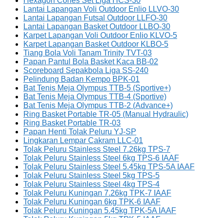
Hexagon Cones Set Liga HCS-30
Lantai Lapangan Voli Outdoor Enlio LLVO-30
Lantai Lapangan Futsal Outdoor LLFO-30
Lantai Lapangan Basket Outdoor LLBO-30
Karpet Lapangan Voli Outdoor Enlio KLVO-5
Karpet Lapangan Basket Outdoor KLBO-5
Tiang Bola Voli Tanam Trinity TVT-03
Papan Pantul Bola Basket Kaca BB-02
Scoreboard Sepakbola Liga SS-240
Pelindung Badan Kempo BPK-01
Bat Tenis Meja Olympus TTB-5 (Sportive+)
Bat Tenis Meja Olympus TTB-4 (Sportive)
Bat Tenis Meja Olympus TTB-2 (Advance+)
Ring Basket Portable TR-05 (Manual Hydraulic)
Ring Basket Portable TR-03
Papan Henti Tolak Peluru YJ-SP
Lingkaran Lempar Cakram LLC-01
Tolak Peluru Stainless Steel 7.26kg TPS-7
Tolak Peluru Stainless Steel 6kg TPS-6 IAAF
Tolak Peluru Stainless Steel 5.45kg TPS-5A IAAF
Tolak Peluru Stainless Steel 5kg TPS-5
Tolak Peluru Stainless Steel 4kg TPS-4
Tolak Peluru Kuningan 7.26kg TPK-7 IAAF
Tolak Peluru Kuningan 6kg TPK-6 IAAF
Tolak Peluru Kuningan 5.45kg TPK-5A IAAF