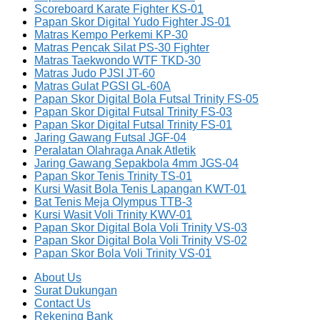
Scoreboard Karate Fighter KS-01
Papan Skor Digital Yudo Fighter JS-01
Matras Kempo Perkemi KP-30
Matras Pencak Silat PS-30 Fighter
Matras Taekwondo WTF TKD-30
Matras Judo PJSI JT-60
Matras Gulat PGSI GL-60A
Papan Skor Digital Bola Futsal Trinity FS-05
Papan Skor Digital Futsal Trinity FS-03
Papan Skor Digital Futsal Trinity FS-01
Jaring Gawang Futsal JGF-04
Peralatan Olahraga Anak Atletik
Jaring Gawang Sepakbola 4mm JGS-04
Papan Skor Tenis Trinity TS-01
Kursi Wasit Bola Tenis Lapangan KWT-01
Bat Tenis Meja Olympus TTB-3
Kursi Wasit Voli Trinity KWV-01
Papan Skor Digital Bola Voli Trinity VS-03
Papan Skor Digital Bola Voli Trinity VS-02
Papan Skor Bola Voli Trinity VS-01
About Us
Surat Dukungan
Contact Us
Rekening Bank