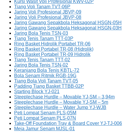
Kursi Wasit Voli Profesional KWV-02P
Tiang Voli Tanam TVT-06P
Jaring Voli Profesional JBVP-09
Jaring Voli Profesional JBVP-08
Jaring Gawang Sepakbola Heksagonal HSGN-05H
Jaring Gawang Sepakbola Heksagonal HSGN-03H
Jaring Bola Tenis TSN-03
Tiang Tenis Tanam TTT-03P
Ring Basket Hidrolik Portabel TR-06
Ring Basket Portabel TR-08 (Hidrolik)
Ring Basket Portabel TR-09 Hidrolik
Tiang Tenis Tanam TTT-02
Jaring Bola Tenis TSN-02
Keranjang Bola Tenis KBTL-72
Bola Senam Ritmik RGB-19G
Tiang Bola Voli Tanam TVT-05
Padding Tiang Basket TTBB-02P
Starting Block YJ-021
Steeplechase Hurdle – Movable YJ-SM – 3,94m
Steeplechase Hurdle – Movable YJ-SM – 5m
Steeplechase Hurdle – Water Jump YJ-WJB
Peti Lompat Senam PLS-05M
Peti Lompat Senam PLS-07N
Take-Off Foundation Tray & Board Cover YJ-TJ-006
Meja Jamur Senam MJSL-01