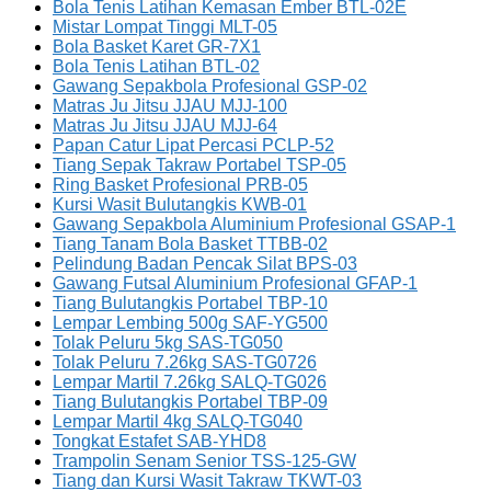
Bola Tenis Latihan Kemasan Ember BTL-02E
Mistar Lompat Tinggi MLT-05
Bola Basket Karet GR-7X1
Bola Tenis Latihan BTL-02
Gawang Sepakbola Profesional GSP-02
Matras Ju Jitsu JJAU MJJ-100
Matras Ju Jitsu JJAU MJJ-64
Papan Catur Lipat Percasi PCLP-52
Tiang Sepak Takraw Portabel TSP-05
Ring Basket Profesional PRB-05
Kursi Wasit Bulutangkis KWB-01
Gawang Sepakbola Aluminium Profesional GSAP-1
Tiang Tanam Bola Basket TTBB-02
Pelindung Badan Pencak Silat BPS-03
Gawang Futsal Aluminium Profesional GFAP-1
Tiang Bulutangkis Portabel TBP-10
Lempar Lembing 500g SAF-YG500
Tolak Peluru 5kg SAS-TG050
Tolak Peluru 7.26kg SAS-TG0726
Lempar Martil 7.26kg SALQ-TG026
Tiang Bulutangkis Portabel TBP-09
Lempar Martil 4kg SALQ-TG040
Tongkat Estafet SAB-YHD8
Trampolin Senam Senior TSS-125-GW
Tiang dan Kursi Wasit Takraw TKWT-03