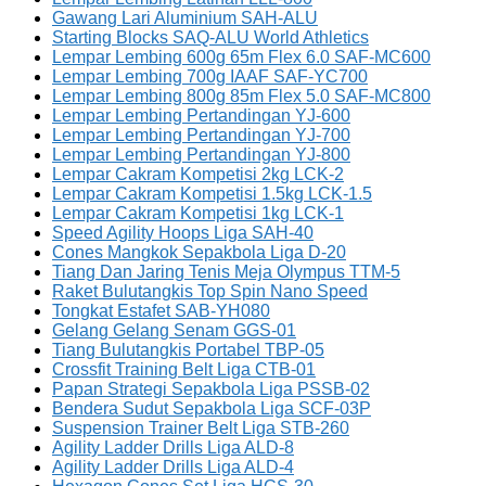
Gawang Lari Aluminium SAH-ALU
Starting Blocks SAQ-ALU World Athletics
Lempar Lembing 600g 65m Flex 6.0 SAF-MC600
Lempar Lembing 700g IAAF SAF-YC700
Lempar Lembing 800g 85m Flex 5.0 SAF-MC800
Lempar Lembing Pertandingan YJ-600
Lempar Lembing Pertandingan YJ-700
Lempar Lembing Pertandingan YJ-800
Lempar Cakram Kompetisi 2kg LCK-2
Lempar Cakram Kompetisi 1.5kg LCK-1.5
Lempar Cakram Kompetisi 1kg LCK-1
Speed Agility Hoops Liga SAH-40
Cones Mangkok Sepakbola Liga D-20
Tiang Dan Jaring Tenis Meja Olympus TTM-5
Raket Bulutangkis Top Spin Nano Speed
Tongkat Estafet SAB-YH080
Gelang Gelang Senam GGS-01
Tiang Bulutangkis Portabel TBP-05
Crossfit Training Belt Liga CTB-01
Papan Strategi Sepakbola Liga PSSB-02
Bendera Sudut Sepakbola Liga SCF-03P
Suspension Trainer Belt Liga STB-260
Agility Ladder Drills Liga ALD-8
Agility Ladder Drills Liga ALD-4