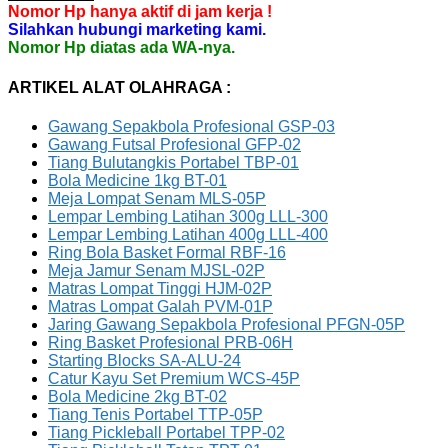
Nomor Hp hanya aktif di jam kerja !
Silahkan hubungi marketing kami.
Nomor Hp diatas ada WA-nya.
ARTIKEL ALAT OLAHRAGA :
Gawang Sepakbola Profesional GSP-03
Gawang Futsal Profesional GFP-02
Tiang Bulutangkis Portabel TBP-01
Bola Medicine 1kg BT-01
Meja Lompat Senam MLS-05P
Lempar Lembing Latihan 300g LLL-300
Lempar Lembing Latihan 400g LLL-400
Ring Bola Basket Formal RBF-16
Meja Jamur Senam MJSL-02P
Matras Lompat Tinggi HJM-02P
Matras Lompat Galah PVM-01P
Jaring Gawang Sepakbola Profesional PFGN-05P
Ring Basket Profesional PRB-06H
Starting Blocks SA-ALU-24
Catur Kayu Set Premium WCS-45P
Bola Medicine 2kg BT-02
Tiang Tenis Portabel TTP-05P
Tiang Pickleball Portabel TPP-02