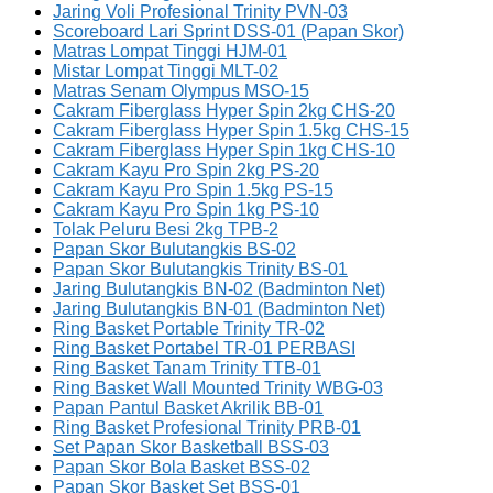
Jaring Voli Profesional Trinity PVN-03
Scoreboard Lari Sprint DSS-01 (Papan Skor)
Matras Lompat Tinggi HJM-01
Mistar Lompat Tinggi MLT-02
Matras Senam Olympus MSO-15
Cakram Fiberglass Hyper Spin 2kg CHS-20
Cakram Fiberglass Hyper Spin 1.5kg CHS-15
Cakram Fiberglass Hyper Spin 1kg CHS-10
Cakram Kayu Pro Spin 2kg PS-20
Cakram Kayu Pro Spin 1.5kg PS-15
Cakram Kayu Pro Spin 1kg PS-10
Tolak Peluru Besi 2kg TPB-2
Papan Skor Bulutangkis BS-02
Papan Skor Bulutangkis Trinity BS-01
Jaring Bulutangkis BN-02 (Badminton Net)
Jaring Bulutangkis BN-01 (Badminton Net)
Ring Basket Portable Trinity TR-02
Ring Basket Portabel TR-01 PERBASI
Ring Basket Tanam Trinity TTB-01
Ring Basket Wall Mounted Trinity WBG-03
Papan Pantul Basket Akrilik BB-01
Ring Basket Profesional Trinity PRB-01
Set Papan Skor Basketball BSS-03
Papan Skor Bola Basket BSS-02
Papan Skor Basket Set BSS-01