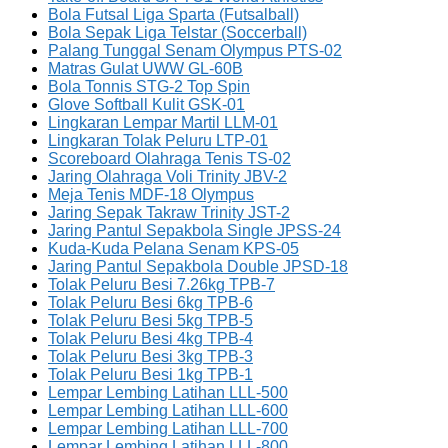
Bola Futsal Liga Sparta (Futsalball)
Bola Sepak Liga Telstar (Soccerball)
Palang Tunggal Senam Olympus PTS-02
Matras Gulat UWW GL-60B
Bola Tonnis STG-2 Top Spin
Glove Softball Kulit GSK-01
Lingkaran Lempar Martil LLM-01
Lingkaran Tolak Peluru LTP-01
Scoreboard Olahraga Tenis TS-02
Jaring Olahraga Voli Trinity JBV-2
Meja Tenis MDF-18 Olympus
Jaring Sepak Takraw Trinity JST-2
Jaring Pantul Sepakbola Single JPSS-24
Kuda-Kuda Pelana Senam KPS-05
Jaring Pantul Sepakbola Double JPSD-18
Tolak Peluru Besi 7.26kg TPB-7
Tolak Peluru Besi 6kg TPB-6
Tolak Peluru Besi 5kg TPB-5
Tolak Peluru Besi 4kg TPB-4
Tolak Peluru Besi 3kg TPB-3
Tolak Peluru Besi 1kg TPB-1
Lempar Lembing Latihan LLL-500
Lempar Lembing Latihan LLL-600
Lempar Lembing Latihan LLL-700
Lempar Lembing Latihan LLL-800