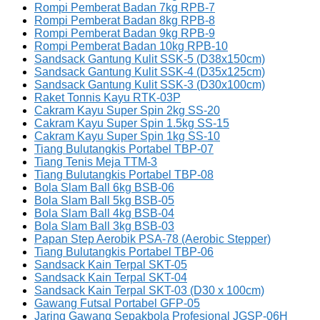
Rompi Pemberat Badan 7kg RPB-7
Rompi Pemberat Badan 8kg RPB-8
Rompi Pemberat Badan 9kg RPB-9
Rompi Pemberat Badan 10kg RPB-10
Sandsack Gantung Kulit SSK-5 (D38x150cm)
Sandsack Gantung Kulit SSK-4 (D35x125cm)
Sandsack Gantung Kulit SSK-3 (D30x100cm)
Raket Tonnis Kayu RTK-03P
Cakram Kayu Super Spin 2kg SS-20
Cakram Kayu Super Spin 1.5kg SS-15
Cakram Kayu Super Spin 1kg SS-10
Tiang Bulutangkis Portabel TBP-07
Tiang Tenis Meja TTM-3
Tiang Bulutangkis Portabel TBP-08
Bola Slam Ball 6kg BSB-06
Bola Slam Ball 5kg BSB-05
Bola Slam Ball 4kg BSB-04
Bola Slam Ball 3kg BSB-03
Papan Step Aerobik PSA-78 (Aerobic Stepper)
Tiang Bulutangkis Portabel TBP-06
Sandsack Kain Terpal SKT-05
Sandsack Kain Terpal SKT-04
Sandsack Kain Terpal SKT-03 (D30 x 100cm)
Gawang Futsal Portabel GFP-05
Jaring Gawang Sepakbola Profesional JGSP-06H