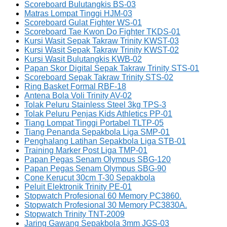
Scoreboard Bulutangkis BS-03
Matras Lompat Tinggi HJM-03
Scoreboard Gulat Fighter WS-01
Scoreboard Tae Kwon Do Fighter TKDS-01
Kursi Wasit Sepak Takraw Trinity KWST-03
Kursi Wasit Sepak Takraw Trinity KWST-02
Kursi Wasit Bulutangkis KWB-02
Papan Skor Digital Sepak Takraw Trinity STS-01
Scoreboard Sepak Takraw Trinity STS-02
Ring Basket Formal RBF-18
Antena Bola Voli Trinity AV-02
Tolak Peluru Stainless Steel 3kg TPS-3
Tolak Peluru Penjas Kids Athletics PP-01
Tiang Lompat Tinggi Portabel TLTP-05
Tiang Penanda Sepakbola Liga SMP-01
Penghalang Latihan Sepakbola Liga STB-01
Training Marker Post Liga TMP-01
Papan Pegas Senam Olympus SBG-120
Papan Pegas Senam Olympus SBG-90
Cone Kerucut 30cm T-30 Sepakbola
Peluit Elektronik Trinity PE-01
Stopwatch Profesional 60 Memory PC3860.
Stopwatch Profesional 30 Memory PC3830A.
Stopwatch Trinity TNT-2009
Jaring Gawang Sepakbola 3mm JGS-03