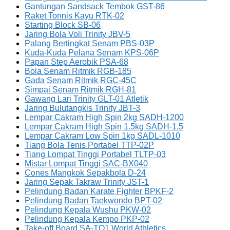
Gantungan Sandsack Tembok GST-86
Raket Tonnis Kayu RTK-02
Starting Block SB-06
Jaring Bola Voli Trinity JBV-5
Palang Bertingkat Senam PBS-03P
Kuda-Kuda Pelana Senam KPS-06P
Papan Step Aerobik PSA-68
Bola Senam Ritmik RGB-185
Gada Senam Ritmik RGC-45C
Simpai Senam Ritmik RGH-81
Gawang Lari Trinity GLT-01 Atletik
Jaring Bulutangkis Trinity JBT-3
Lempar Cakram High Spin 2kg SADH-1200
Lempar Cakram High Spin 1.5kg SADH-1.5
Lempar Cakram Low Spin 1kg SADL-1010
Tiang Bola Tenis Portabel TTP-02P
Tiang Lompat Tinggi Portabel TLTP-03
Mistar Lompat Tinggi SAC-BX040
Cones Mangkok Sepakbola D-24
Jaring Sepak Takraw Trinity JST-1
Pelindung Badan Karate Fighter BPKF-2
Pelindung Badan Taekwondo BPT-02
Pelindung Kepala Wushu PKW-02
Pelindung Kepala Kempo PKP-02
Take-off Board SA-TO1 World Athletics