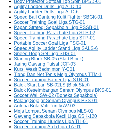
Body Protector Softball Top Spin BPSB-01
Agility Ladder Drills Liga ALD-10
Agility Ladder Drills Liga ALD-6
Speed Ball Gantung Kulit Fighter SBGK-01
Soccer Training Goal Liga STG-01
Papan Strategi Sepakbola Liga PSSB-01
Speed Training Parachute Liga STP-02
Speed Training Parachute Liga STP-01
Portable Soccer Goal Liga PSG-01
Speed Agility Ladder Stand Liga SALS-6
Speed Hoop Set Liga SHS-01
Starting Block SB-05 (Start Block)
Jaring Gawang Futsal JGF-03
Kursi Wasit Badminton Y-C01
Tiang Dan Net Tenis Meja Olympus TTM-1
Soccer Training Barrier Liga STB-01
Balok Start Lari SB-02LS (Blok Start)
Balok Keseimbangan Senam Olympus BKS-01
Soccer Wall SW-02 (Boneka Sepakbola)
Palang Sejajar Senam Olympus PSS-01
Antena Bola Voli Trinity AV-03
Meja Lompat Senam Olympus MLS-01
Gawang Sepakbola Kecil Liga GSK-120
Soccer Training Hurdles Liga TH-01
Soccer Training Arch Liga TA-01