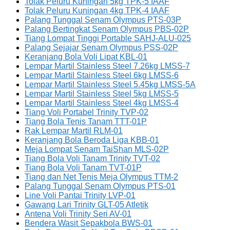
Tolak Peluru Kuningan 5kg TPK-5 IAAF
Tolak Peluru Kuningan 4kg TPK-4 IAAF
Palang Tunggal Senam Olympus PTS-03P
Palang Bertingkat Senam Olympus PBS-02P
Tiang Lompat Tinggi Portable SAHJ-ALU-025
Palang Sejajar Senam Olympus PSS-02P
Keranjang Bola Voli Lipat KBL-01
Lempar Martil Stainless Steel 7.26kg LMSS-7
Lempar Martil Stainless Steel 6kg LMSS-6
Lempar Martil Stainless Steel 5.45kg LMSS-5A
Lempar Martil Stainless Steel 5kg LMSS-5
Lempar Martil Stainless Steel 4kg LMSS-4
Tiang Voli Portabel Trinity TVP-02
Tiang Bola Tenis Tanam TTT-01P
Rak Lempar Martil RLM-01
Keranjang Bola Beroda Liga KBB-01
Meja Lompat Senam TaiShan MLS-02P
Tiang Bola Voli Tanam Trinity TVT-02
Tiang Bola Voli Tanam TVT-01P
Tiang dan Net Tenis Meja Olympus TTM-2
Palang Tunggal Senam Olympus PTS-01
Line Voli Pantai Trinity LVP-01
Gawang Lari Trinity GLT-05 Atletik
Antena Voli Trinity Seri AV-01
Bendera Wasit Sepakbola BWS-01