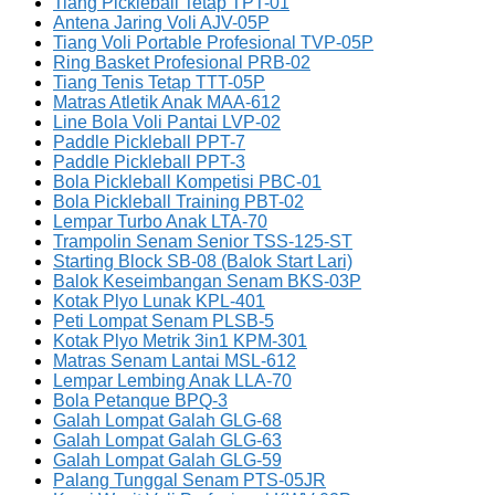
Tiang Pickleball Tetap TPT-01
Antena Jaring Voli AJV-05P
Tiang Voli Portable Profesional TVP-05P
Ring Basket Profesional PRB-02
Tiang Tenis Tetap TTT-05P
Matras Atletik Anak MAA-612
Line Bola Voli Pantai LVP-02
Paddle Pickleball PPT-7
Paddle Pickleball PPT-3
Bola Pickleball Kompetisi PBC-01
Bola Pickleball Training PBT-02
Lempar Turbo Anak LTA-70
Trampolin Senam Senior TSS-125-ST
Starting Block SB-08 (Balok Start Lari)
Balok Keseimbangan Senam BKS-03P
Kotak Plyo Lunak KPL-401
Peti Lompat Senam PLSB-5
Kotak Plyo Metrik 3in1 KPM-301
Matras Senam Lantai MSL-612
Lempar Lembing Anak LLA-70
Bola Petanque BPQ-3
Galah Lompat Galah GLG-68
Galah Lompat Galah GLG-63
Galah Lompat Galah GLG-59
Palang Tunggal Senam PTS-05JR