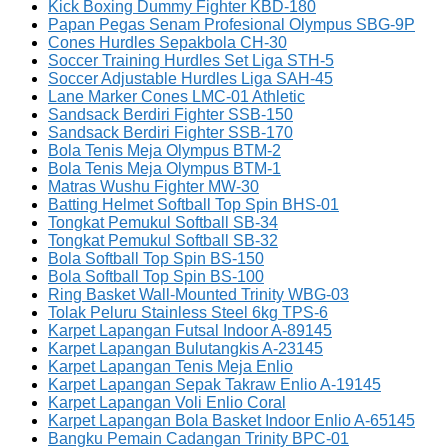
Kick Boxing Dummy Fighter KBD-180
Papan Pegas Senam Profesional Olympus SBG-9P
Cones Hurdles Sepakbola CH-30
Soccer Training Hurdles Set Liga STH-5
Soccer Adjustable Hurdles Liga SAH-45
Lane Marker Cones LMC-01 Athletic
Sandsack Berdiri Fighter SSB-150
Sandsack Berdiri Fighter SSB-170
Bola Tenis Meja Olympus BTM-2
Bola Tenis Meja Olympus BTM-1
Matras Wushu Fighter MW-30
Batting Helmet Softball Top Spin BHS-01
Tongkat Pemukul Softball SB-34
Tongkat Pemukul Softball SB-32
Bola Softball Top Spin BS-150
Bola Softball Top Spin BS-100
Ring Basket Wall-Mounted Trinity WBG-03
Tolak Peluru Stainless Steel 6kg TPS-6
Karpet Lapangan Futsal Indoor A-89145
Karpet Lapangan Bulutangkis A-23145
Karpet Lapangan Tenis Meja Enlio
Karpet Lapangan Sepak Takraw Enlio A-19145
Karpet Lapangan Voli Enlio Coral
Karpet Lapangan Bola Basket Indoor Enlio A-65145
Bangku Pemain Cadangan Trinity BPC-01