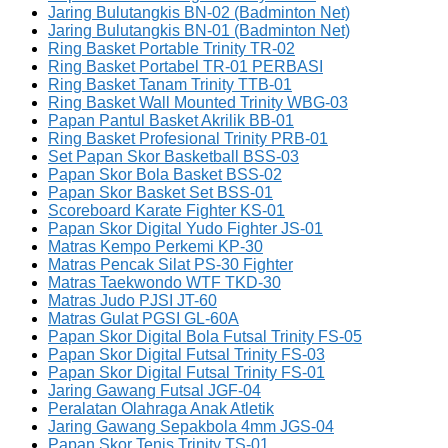
Jaring Bulutangkis BN-02 (Badminton Net)
Jaring Bulutangkis BN-01 (Badminton Net)
Ring Basket Portable Trinity TR-02
Ring Basket Portabel TR-01 PERBASI
Ring Basket Tanam Trinity TTB-01
Ring Basket Wall Mounted Trinity WBG-03
Papan Pantul Basket Akrilik BB-01
Ring Basket Profesional Trinity PRB-01
Set Papan Skor Basketball BSS-03
Papan Skor Bola Basket BSS-02
Papan Skor Basket Set BSS-01
Scoreboard Karate Fighter KS-01
Papan Skor Digital Yudo Fighter JS-01
Matras Kempo Perkemi KP-30
Matras Pencak Silat PS-30 Fighter
Matras Taekwondo WTF TKD-30
Matras Judo PJSI JT-60
Matras Gulat PGSI GL-60A
Papan Skor Digital Bola Futsal Trinity FS-05
Papan Skor Digital Futsal Trinity FS-03
Papan Skor Digital Futsal Trinity FS-01
Jaring Gawang Futsal JGF-04
Peralatan Olahraga Anak Atletik
Jaring Gawang Sepakbola 4mm JGS-04
Papan Skor Tenis Trinity TS-01