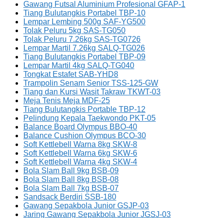
Gawang Futsal Aluminium Profesional GFAP-1
Tiang Bulutangkis Portabel TBP-10
Lempar Lembing 500g SAF-YG500
Tolak Peluru 5kg SAS-TG050
Tolak Peluru 7.26kg SAS-TG0726
Lempar Martil 7.26kg SALQ-TG026
Tiang Bulutangkis Portabel TBP-09
Lempar Martil 4kg SALQ-TG040
Tongkat Estafet SAB-YHD8
Trampolin Senam Senior TSS-125-GW
Tiang dan Kursi Wasit Takraw TKWT-03
Meja Tenis Meja MDF-25
Tiang Bulutangkis Portable TBP-12
Pelindung Kepala Taekwondo PKT-05
Balance Board Olympus BBO-40
Balance Cushion Olympus BCO-30
Soft Kettlebell Warna 8kg SKW-8
Soft Kettlebell Warna 6kg SKW-6
Soft Kettlebell Warna 4kg SKW-4
Bola Slam Ball 9kg BSB-09
Bola Slam Ball 8kg BSB-08
Bola Slam Ball 7kg BSB-07
Sandsack Berdiri SSB-180
Gawang Sepakbola Junior GSJP-03
Jaring Gawang Sepakbola Junior JGSJ-03