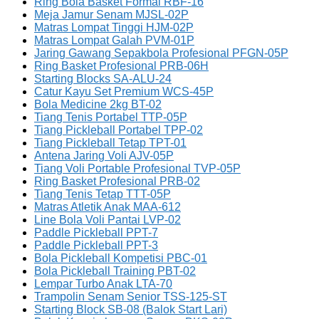
Ring Bola Basket Formal RBF-16
Meja Jamur Senam MJSL-02P
Matras Lompat Tinggi HJM-02P
Matras Lompat Galah PVM-01P
Jaring Gawang Sepakbola Profesional PFGN-05P
Ring Basket Profesional PRB-06H
Starting Blocks SA-ALU-24
Catur Kayu Set Premium WCS-45P
Bola Medicine 2kg BT-02
Tiang Tenis Portabel TTP-05P
Tiang Pickleball Portabel TPP-02
Tiang Pickleball Tetap TPT-01
Antena Jaring Voli AJV-05P
Tiang Voli Portable Profesional TVP-05P
Ring Basket Profesional PRB-02
Tiang Tenis Tetap TTT-05P
Matras Atletik Anak MAA-612
Line Bola Voli Pantai LVP-02
Paddle Pickleball PPT-7
Paddle Pickleball PPT-3
Bola Pickleball Kompetisi PBC-01
Bola Pickleball Training PBT-02
Lempar Turbo Anak LTA-70
Trampolin Senam Senior TSS-125-ST
Starting Block SB-08 (Balok Start Lari)