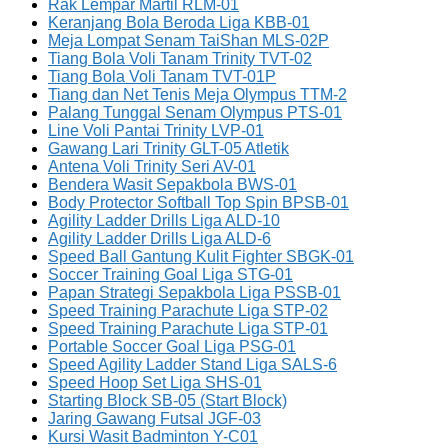
Rak Lempar Martil RLM-01
Keranjang Bola Beroda Liga KBB-01
Meja Lompat Senam TaiShan MLS-02P
Tiang Bola Voli Tanam Trinity TVT-02
Tiang Bola Voli Tanam TVT-01P
Tiang dan Net Tenis Meja Olympus TTM-2
Palang Tunggal Senam Olympus PTS-01
Line Voli Pantai Trinity LVP-01
Gawang Lari Trinity GLT-05 Atletik
Antena Voli Trinity Seri AV-01
Bendera Wasit Sepakbola BWS-01
Body Protector Softball Top Spin BPSB-01
Agility Ladder Drills Liga ALD-10
Agility Ladder Drills Liga ALD-6
Speed Ball Gantung Kulit Fighter SBGK-01
Soccer Training Goal Liga STG-01
Papan Strategi Sepakbola Liga PSSB-01
Speed Training Parachute Liga STP-02
Speed Training Parachute Liga STP-01
Portable Soccer Goal Liga PSG-01
Speed Agility Ladder Stand Liga SALS-6
Speed Hoop Set Liga SHS-01
Starting Block SB-05 (Start Block)
Jaring Gawang Futsal JGF-03
Kursi Wasit Badminton Y-C01