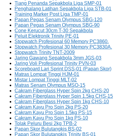
Tiang Penanda Sepakbola Liga SMP-01
Penghalang Latihan Sepakbola Liga STB-01
Training Marker Post Liga TMP-01
Papan Pegas Senam Olympus SBG-120
Papan Pegas Senam Olympus SBG-90
Cone Kerucut 30cm T-30 Sepakbola
Peluit Elektronik Trinity PE-01
Stopwatch Profesional 60 Memory PC3860.
Stopwatch Profesional 30 Memory PC3830A.
Stopwatch Trinity TNT-2009
Jaring Gawang Sepakbola 3mm JGS-03
Jaring Voli Profesional Trinity PVN-03
Scoreboard Lari Sprint DSS-01 (Papan Skor)
Matras Lompat Tinggi HJM-01
Mistar Lompat Tinggi MLT-02
Matras Senam Olympus MSO-15
Cakram Fiberglass Hyper Spin 2kg CHS-20
Cakram Fiberglass Hyper Spin 1.5kg CHS-15
Cakram Fiberglass Hyper Spin 1kg CHS-10
Cakram Kayu Pro Spin 2kg PS-20
Cakram Kayu Pro Spin 1.5kg PS-15
Cakram Kayu Pro Spin 1kg PS-10
Tolak Peluru Besi 2kg TPB-2
Papan Skor Bulutangkis BS-02
Papan Skor Bulutangkis Trinity BS-01