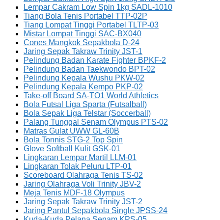
Lempar Cakram Low Spin 1kg SADL-1010
Tiang Bola Tenis Portabel TTP-02P
Tiang Lompat Tinggi Portabel TLTP-03
Mistar Lompat Tinggi SAC-BX040
Cones Mangkok Sepakbola D-24
Jaring Sepak Takraw Trinity JST-1
Pelindung Badan Karate Fighter BPKF-2
Pelindung Badan Taekwondo BPT-02
Pelindung Kepala Wushu PKW-02
Pelindung Kepala Kempo PKP-02
Take-off Board SA-TO1 World Athletics
Bola Futsal Liga Sparta (Futsalball)
Bola Sepak Liga Telstar (Soccerball)
Palang Tunggal Senam Olympus PTS-02
Matras Gulat UWW GL-60B
Bola Tonnis STG-2 Top Spin
Glove Softball Kulit GSK-01
Lingkaran Lempar Martil LLM-01
Lingkaran Tolak Peluru LTP-01
Scoreboard Olahraga Tenis TS-02
Jaring Olahraga Voli Trinity JBV-2
Meja Tenis MDF-18 Olympus
Jaring Sepak Takraw Trinity JST-2
Jaring Pantul Sepakbola Single JPSS-24
Kuda-Kuda Pelana Senam KPS-05