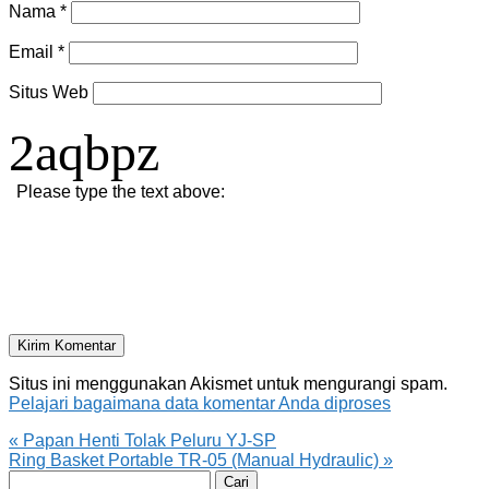
Nama
*
Email
*
Situs Web
2aqbpz
Please type the text above:
Situs ini menggunakan Akismet untuk mengurangi spam.
Pelajari bagaimana data komentar Anda diproses
«
Papan Henti Tolak Peluru YJ-SP
Ring Basket Portable TR-05 (Manual Hydraulic)
»
Cari