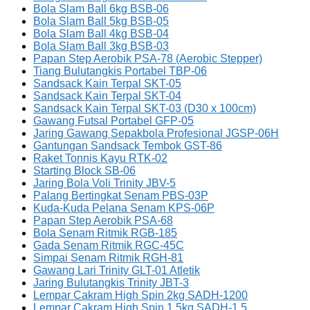
Bola Slam Ball 6kg BSB-06
Bola Slam Ball 5kg BSB-05
Bola Slam Ball 4kg BSB-04
Bola Slam Ball 3kg BSB-03
Papan Step Aerobik PSA-78 (Aerobic Stepper)
Tiang Bulutangkis Portabel TBP-06
Sandsack Kain Terpal SKT-05
Sandsack Kain Terpal SKT-04
Sandsack Kain Terpal SKT-03 (D30 x 100cm)
Gawang Futsal Portabel GFP-05
Jaring Gawang Sepakbola Profesional JGSP-06H
Gantungan Sandsack Tembok GST-86
Raket Tonnis Kayu RTK-02
Starting Block SB-06
Jaring Bola Voli Trinity JBV-5
Palang Bertingkat Senam PBS-03P
Kuda-Kuda Pelana Senam KPS-06P
Papan Step Aerobik PSA-68
Bola Senam Ritmik RGB-185
Gada Senam Ritmik RGC-45C
Simpai Senam Ritmik RGH-81
Gawang Lari Trinity GLT-01 Atletik
Jaring Bulutangkis Trinity JBT-3
Lempar Cakram High Spin 2kg SADH-1200
Lempar Cakram High Spin 1.5kg SADH-1.5