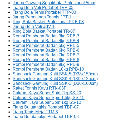
Jaring Gawang Sepakbola Profesional 5mm
Tiang Bola Voli Portabel TVP-03
Tiang Bola Tenis Portabel TTP-03
Jaring Permainan Tonnis JPT-1
Ring Bola Basket Profesional PRB-03
Jaring Bola Voli JBV-1
Ring Bola Basket Portabel TR-07
Rompi Pemberat Badan 3kg RPB-3
Rompi Pemberat Badan 4kg RPB-4
Rompi Pemberat Badan 5kg RPB-5
Rompi Pemberat Badan 6kg RPB-6
Rompi Pemberat Badan 7kg RPB-7
Rompi Pemberat Badan 8kg RPB-8
Rompi Pemberat Badan 9kg RPB-9
Rompi Pemberat Badan 10kg RPB-10
Sandsack Gantung Kulit SSK-5 (D38x150cm)
Sandsack Gantung Kulit SSK-4 (D35x125cm)
Sandsack Gantung Kulit SSK-3 (D30x100cm)
Raket Tonnis Kayu RTK-03P
Cakram Kayu Super Spin 2kg SS-20
Cakram Kayu Super Spin 1.5kg SS-15
Cakram Kayu Super Spin 1kg SS-10
Tiang Bulutangkis Portabel TBP-07
Tiang Tenis Meja TTM-3
Tiang Bulutangkis Portabel TBP-08