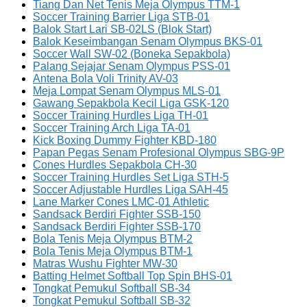
Tiang Dan Net Tenis Meja Olympus TTM-1
Soccer Training Barrier Liga STB-01
Balok Start Lari SB-02LS (Blok Start)
Balok Keseimbangan Senam Olympus BKS-01
Soccer Wall SW-02 (Boneka Sepakbola)
Palang Sejajar Senam Olympus PSS-01
Antena Bola Voli Trinity AV-03
Meja Lompat Senam Olympus MLS-01
Gawang Sepakbola Kecil Liga GSK-120
Soccer Training Hurdles Liga TH-01
Soccer Training Arch Liga TA-01
Kick Boxing Dummy Fighter KBD-180
Papan Pegas Senam Profesional Olympus SBG-9P
Cones Hurdles Sepakbola CH-30
Soccer Training Hurdles Set Liga STH-5
Soccer Adjustable Hurdles Liga SAH-45
Lane Marker Cones LMC-01 Athletic
Sandsack Berdiri Fighter SSB-150
Sandsack Berdiri Fighter SSB-170
Bola Tenis Meja Olympus BTM-2
Bola Tenis Meja Olympus BTM-1
Matras Wushu Fighter MW-30
Batting Helmet Softball Top Spin BHS-01
Tongkat Pemukul Softball SB-34
Tongkat Pemukul Softball SB-32