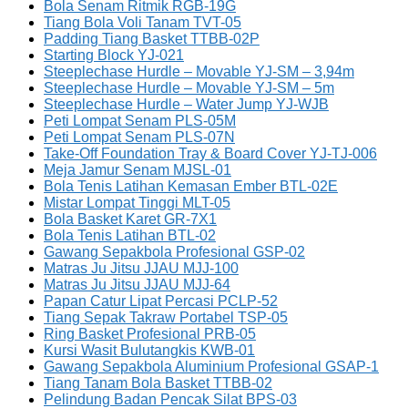
Bola Senam Ritmik RGB-19G
Tiang Bola Voli Tanam TVT-05
Padding Tiang Basket TTBB-02P
Starting Block YJ-021
Steeplechase Hurdle – Movable YJ-SM – 3,94m
Steeplechase Hurdle – Movable YJ-SM – 5m
Steeplechase Hurdle – Water Jump YJ-WJB
Peti Lompat Senam PLS-05M
Peti Lompat Senam PLS-07N
Take-Off Foundation Tray & Board Cover YJ-TJ-006
Meja Jamur Senam MJSL-01
Bola Tenis Latihan Kemasan Ember BTL-02E
Mistar Lompat Tinggi MLT-05
Bola Basket Karet GR-7X1
Bola Tenis Latihan BTL-02
Gawang Sepakbola Profesional GSP-02
Matras Ju Jitsu JJAU MJJ-100
Matras Ju Jitsu JJAU MJJ-64
Papan Catur Lipat Percasi PCLP-52
Tiang Sepak Takraw Portabel TSP-05
Ring Basket Profesional PRB-05
Kursi Wasit Bulutangkis KWB-01
Gawang Sepakbola Aluminium Profesional GSAP-1
Tiang Tanam Bola Basket TTBB-02
Pelindung Badan Pencak Silat BPS-03