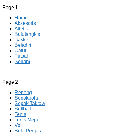
Page 1
Home
Aksesoris
Atletik
Bulutangkis
Basket
Beladiri
Catur
Futsal
Senam
CV JAYA BERSAMA Co Id
Menyediakan Semua Perlengkapan Olahraga Yang
Page 2
Lengkap, Berkualitas Dengan Harga Yang Murah
Renang
Sepakbola
Sepak Takraw
Softball
Tenis
Tenis Meja
Voli
Bola Penjas