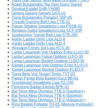
Tiang Dan Jaring Tenis Meja Olympus TTM-5
Raket Bulutangkis Top Spin Nano Speed
Tongkat Estafet SAB-YH080
Gelang Gelang Senam GGS-01
Tiang Bulutangkis Portabel TBP-05
Crossfit Training Belt Liga CTB-01
Papan Strategi Sepakbola Liga PSSB-02
Bendera Sudut Sepakbola Liga SCF-03P
Suspension Trainer Belt Liga STB-260
Agility Ladder Drills Liga ALD-8
Agility Ladder Drills Liga ALD-4
Hexagon Cones Set Liga HCS-30
Lantai Lapangan Voli Outdoor Enlio LLVO-30
Lantai Lapangan Futsal Outdoor LLFO-30
Lantai Lapangan Basket Outdoor LLBO-30
Karpet Lapangan Voli Outdoor Enlio KLVO-5
Karpet Lapangan Basket Outdoor KLBO-5
Tiang Bola Voli Tanam Trinity TVT-03
Papan Pantul Bola Basket Kaca BB-02
Scoreboard Sepakbola Liga SS-240
Pelindung Badan Kempo BPK-01
Bat Tenis Meja Olympus TTB-5 (Sportive+)
Bat Tenis Meja Olympus TTB-4 (Sportive)
Bat Tenis Meja Olympus TTB-2 (Advance+)
Ring Basket Portable TR-05 (Manual Hydraulic)