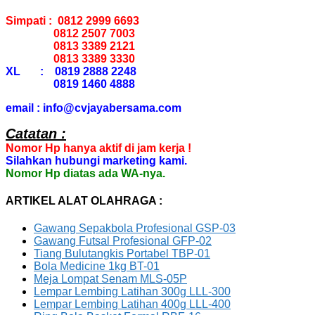
Simpati : 0812 2999 6693
0812 2507 7003
0813 3389 2121
0813 3389 3330
XL : 0819 2888 2248
0819 1460 4888
email : info@cvjayabersama.com
Catatan :
Nomor Hp hanya aktif di jam kerja !
Silahkan hubungi marketing kami.
Nomor Hp diatas ada WA-nya.
ARTIKEL ALAT OLAHRAGA :
Gawang Sepakbola Profesional GSP-03
Gawang Futsal Profesional GFP-02
Tiang Bulutangkis Portabel TBP-01
Bola Medicine 1kg BT-01
Meja Lompat Senam MLS-05P
Lempar Lembing Latihan 300g LLL-300
Lempar Lembing Latihan 400g LLL-400