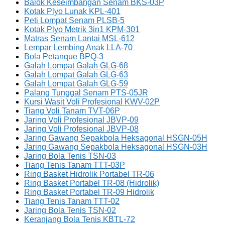
Balok Keseimbangan Senam BKS-03P
Kotak Plyo Lunak KPL-401
Peti Lompat Senam PLSB-5
Kotak Plyo Metrik 3in1 KPM-301
Matras Senam Lantai MSL-612
Lempar Lembing Anak LLA-70
Bola Petanque BPQ-3
Galah Lompat Galah GLG-68
Galah Lompat Galah GLG-63
Galah Lompat Galah GLG-59
Palang Tunggal Senam PTS-05JR
Kursi Wasit Voli Profesional KWV-02P
Tiang Voli Tanam TVT-06P
Jaring Voli Profesional JBVP-09
Jaring Voli Profesional JBVP-08
Jaring Gawang Sepakbola Heksagonal HSGN-05H
Jaring Gawang Sepakbola Heksagonal HSGN-03H
Jaring Bola Tenis TSN-03
Tiang Tenis Tanam TTT-03P
Ring Basket Hidrolik Portabel TR-06
Ring Basket Portabel TR-08 (Hidrolik)
Ring Basket Portabel TR-09 Hidrolik
Tiang Tenis Tanam TTT-02
Jaring Bola Tenis TSN-02
Keranjang Bola Tenis KBTL-72