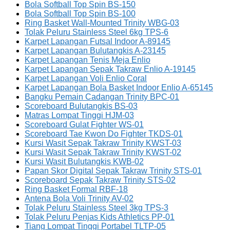
Bola Softball Top Spin BS-150
Bola Softball Top Spin BS-100
Ring Basket Wall-Mounted Trinity WBG-03
Tolak Peluru Stainless Steel 6kg TPS-6
Karpet Lapangan Futsal Indoor A-89145
Karpet Lapangan Bulutangkis A-23145
Karpet Lapangan Tenis Meja Enlio
Karpet Lapangan Sepak Takraw Enlio A-19145
Karpet Lapangan Voli Enlio Coral
Karpet Lapangan Bola Basket Indoor Enlio A-65145
Bangku Pemain Cadangan Trinity BPC-01
Scoreboard Bulutangkis BS-03
Matras Lompat Tinggi HJM-03
Scoreboard Gulat Fighter WS-01
Scoreboard Tae Kwon Do Fighter TKDS-01
Kursi Wasit Sepak Takraw Trinity KWST-03
Kursi Wasit Sepak Takraw Trinity KWST-02
Kursi Wasit Bulutangkis KWB-02
Papan Skor Digital Sepak Takraw Trinity STS-01
Scoreboard Sepak Takraw Trinity STS-02
Ring Basket Formal RBF-18
Antena Bola Voli Trinity AV-02
Tolak Peluru Stainless Steel 3kg TPS-3
Tolak Peluru Penjas Kids Athletics PP-01
Tiang Lompat Tinggi Portabel TLTP-05