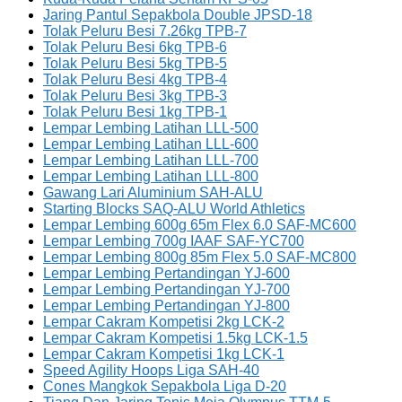
Jaring Pantul Sepakbola Double JPSD-18
Tolak Peluru Besi 7.26kg TPB-7
Tolak Peluru Besi 6kg TPB-6
Tolak Peluru Besi 5kg TPB-5
Tolak Peluru Besi 4kg TPB-4
Tolak Peluru Besi 3kg TPB-3
Tolak Peluru Besi 1kg TPB-1
Lempar Lembing Latihan LLL-500
Lempar Lembing Latihan LLL-600
Lempar Lembing Latihan LLL-700
Lempar Lembing Latihan LLL-800
Gawang Lari Aluminium SAH-ALU
Starting Blocks SAQ-ALU World Athletics
Lempar Lembing 600g 65m Flex 6.0 SAF-MC600
Lempar Lembing 700g IAAF SAF-YC700
Lempar Lembing 800g 85m Flex 5.0 SAF-MC800
Lempar Lembing Pertandingan YJ-600
Lempar Lembing Pertandingan YJ-700
Lempar Lembing Pertandingan YJ-800
Lempar Cakram Kompetisi 2kg LCK-2
Lempar Cakram Kompetisi 1.5kg LCK-1.5
Lempar Cakram Kompetisi 1kg LCK-1
Speed Agility Hoops Liga SAH-40
Cones Mangkok Sepakbola Liga D-20