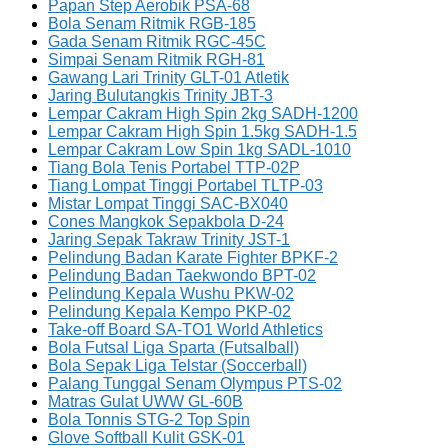
Papan Step Aerobik PSA-68
Bola Senam Ritmik RGB-185
Gada Senam Ritmik RGC-45C
Simpai Senam Ritmik RGH-81
Gawang Lari Trinity GLT-01 Atletik
Jaring Bulutangkis Trinity JBT-3
Lempar Cakram High Spin 2kg SADH-1200
Lempar Cakram High Spin 1.5kg SADH-1.5
Lempar Cakram Low Spin 1kg SADL-1010
Tiang Bola Tenis Portabel TTP-02P
Tiang Lompat Tinggi Portabel TLTP-03
Mistar Lompat Tinggi SAC-BX040
Cones Mangkok Sepakbola D-24
Jaring Sepak Takraw Trinity JST-1
Pelindung Badan Karate Fighter BPKF-2
Pelindung Badan Taekwondo BPT-02
Pelindung Kepala Wushu PKW-02
Pelindung Kepala Kempo PKP-02
Take-off Board SA-TO1 World Athletics
Bola Futsal Liga Sparta (Futsalball)
Bola Sepak Liga Telstar (Soccerball)
Palang Tunggal Senam Olympus PTS-02
Matras Gulat UWW GL-60B
Bola Tonnis STG-2 Top Spin
Glove Softball Kulit GSK-01