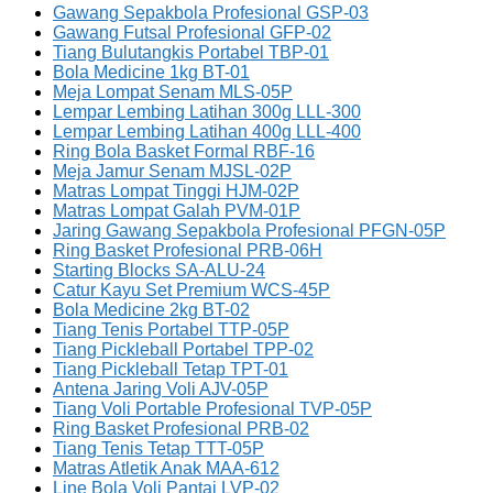
Gawang Sepakbola Profesional GSP-03
Gawang Futsal Profesional GFP-02
Tiang Bulutangkis Portabel TBP-01
Bola Medicine 1kg BT-01
Meja Lompat Senam MLS-05P
Lempar Lembing Latihan 300g LLL-300
Lempar Lembing Latihan 400g LLL-400
Ring Bola Basket Formal RBF-16
Meja Jamur Senam MJSL-02P
Matras Lompat Tinggi HJM-02P
Matras Lompat Galah PVM-01P
Jaring Gawang Sepakbola Profesional PFGN-05P
Ring Basket Profesional PRB-06H
Starting Blocks SA-ALU-24
Catur Kayu Set Premium WCS-45P
Bola Medicine 2kg BT-02
Tiang Tenis Portabel TTP-05P
Tiang Pickleball Portabel TPP-02
Tiang Pickleball Tetap TPT-01
Antena Jaring Voli AJV-05P
Tiang Voli Portable Profesional TVP-05P
Ring Basket Profesional PRB-02
Tiang Tenis Tetap TTT-05P
Matras Atletik Anak MAA-612
Line Bola Voli Pantai LVP-02