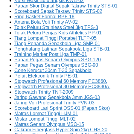
Kursi Wasit Bulutangkis KWB-02
Papan Skor Digital Sepak Takraw Trinity STS-01
Scoreboard Sepak Takraw Trinity STS-02
Ring Basket Formal RBF-18
Antena Bola Voli Trinity AV-02
Tolak Peluru Stainless Steel 3kg TPS-3
Tolak Peluru Penjas Kids Athletics PP-01
Tiang Lompat Tinggi Portabel TLTP-05
Tiang Penanda Sepakbola Liga SMP-01
Penghalang Latihan Sepakbola Liga STB-01
Training Marker Post Liga TMP-01
Papan Pegas Senam Olympus SBG-120
Papan Pegas Senam Olympus SBG-90
Cone Kerucut 30cm T-30 Sepakbola
Peluit Elektronik Trinity PE-01
Stopwatch Profesional 60 Memory PC3860.
Stopwatch Profesional 30 Memory PC3830A.
Stopwatch Trinity TNT-2009
Jaring Gawang Sepakbola 3mm JGS-03
Jaring Voli Profesional Trinity PVN-03
Scoreboard Lari Sprint DSS-01 (Papan Skor)
Matras Lompat Tinggi HJM-01
Mistar Lompat Tinggi MLT-02
Matras Senam Olympus MSO-15
Cakram Fiberglass Hyper Spin 2kg CHS-20