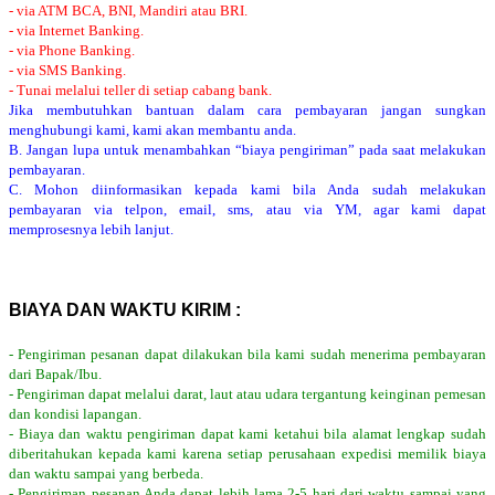
- via ATM BCA, BNI, Mandiri atau BRI.
- via Internet Banking.
- via Phone Banking.
- via SMS Banking.
- Tunai melalui teller di setiap cabang bank.
Jika membutuhkan bantuan dalam cara pembayaran jangan sungkan
menghubungi kami, kami akan membantu anda.
B. Jangan lupa untuk menambahkan “biaya pengiriman” pada saat melakukan
pembayaran.
C. Mohon diinformasikan kepada kami bila Anda sudah melakukan
pembayaran via telpon, email, sms, atau via YM, agar kami dapat
memprosesnya lebih lanjut.
BIAYA DAN WAKTU KIRIM :
- Pengiriman pesanan dapat dilakukan bila kami sudah menerima pembayaran
dari Bapak/Ibu.
- Pengiriman dapat melalui darat, laut atau udara tergantung keinginan pemesan
dan kondisi lapangan.
- Biaya dan waktu pengiriman dapat kami ketahui bila alamat lengkap sudah
diberitahukan kepada kami karena setiap perusahaan expedisi memilik biaya
dan waktu sampai yang berbeda.
- Pengiriman pesanan Anda dapat lebih lama 2-5 hari dari waktu sampai yang