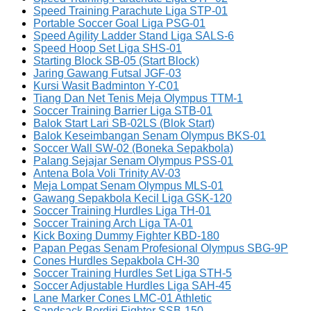
Speed Training Parachute Liga STP-01
Portable Soccer Goal Liga PSG-01
Speed Agility Ladder Stand Liga SALS-6
Speed Hoop Set Liga SHS-01
Starting Block SB-05 (Start Block)
Jaring Gawang Futsal JGF-03
Kursi Wasit Badminton Y-C01
Tiang Dan Net Tenis Meja Olympus TTM-1
Soccer Training Barrier Liga STB-01
Balok Start Lari SB-02LS (Blok Start)
Balok Keseimbangan Senam Olympus BKS-01
Soccer Wall SW-02 (Boneka Sepakbola)
Palang Sejajar Senam Olympus PSS-01
Antena Bola Voli Trinity AV-03
Meja Lompat Senam Olympus MLS-01
Gawang Sepakbola Kecil Liga GSK-120
Soccer Training Hurdles Liga TH-01
Soccer Training Arch Liga TA-01
Kick Boxing Dummy Fighter KBD-180
Papan Pegas Senam Profesional Olympus SBG-9P
Cones Hurdles Sepakbola CH-30
Soccer Training Hurdles Set Liga STH-5
Soccer Adjustable Hurdles Liga SAH-45
Lane Marker Cones LMC-01 Athletic
Sandsack Berdiri Fighter SSB-150