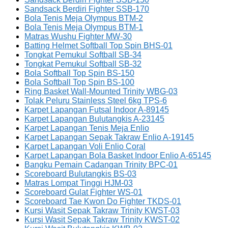
Sandsack Berdiri Fighter SSB-170
Bola Tenis Meja Olympus BTM-2
Bola Tenis Meja Olympus BTM-1
Matras Wushu Fighter MW-30
Batting Helmet Softball Top Spin BHS-01
Tongkat Pemukul Softball SB-34
Tongkat Pemukul Softball SB-32
Bola Softball Top Spin BS-150
Bola Softball Top Spin BS-100
Ring Basket Wall-Mounted Trinity WBG-03
Tolak Peluru Stainless Steel 6kg TPS-6
Karpet Lapangan Futsal Indoor A-89145
Karpet Lapangan Bulutangkis A-23145
Karpet Lapangan Tenis Meja Enlio
Karpet Lapangan Sepak Takraw Enlio A-19145
Karpet Lapangan Voli Enlio Coral
Karpet Lapangan Bola Basket Indoor Enlio A-65145
Bangku Pemain Cadangan Trinity BPC-01
Scoreboard Bulutangkis BS-03
Matras Lompat Tinggi HJM-03
Scoreboard Gulat Fighter WS-01
Scoreboard Tae Kwon Do Fighter TKDS-01
Kursi Wasit Sepak Takraw Trinity KWST-03
Kursi Wasit Sepak Takraw Trinity KWST-02