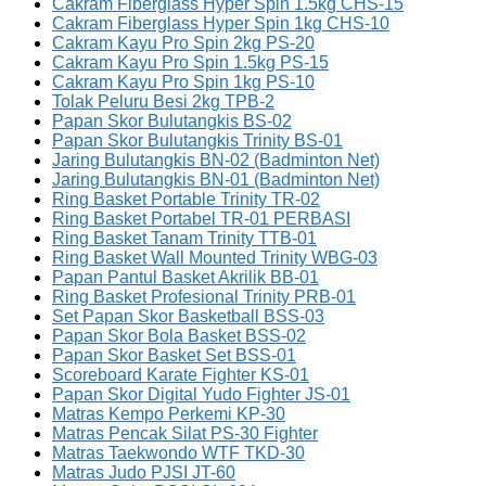
Cakram Fiberglass Hyper Spin 1.5kg CHS-15
Cakram Fiberglass Hyper Spin 1kg CHS-10
Cakram Kayu Pro Spin 2kg PS-20
Cakram Kayu Pro Spin 1.5kg PS-15
Cakram Kayu Pro Spin 1kg PS-10
Tolak Peluru Besi 2kg TPB-2
Papan Skor Bulutangkis BS-02
Papan Skor Bulutangkis Trinity BS-01
Jaring Bulutangkis BN-02 (Badminton Net)
Jaring Bulutangkis BN-01 (Badminton Net)
Ring Basket Portable Trinity TR-02
Ring Basket Portabel TR-01 PERBASI
Ring Basket Tanam Trinity TTB-01
Ring Basket Wall Mounted Trinity WBG-03
Papan Pantul Basket Akrilik BB-01
Ring Basket Profesional Trinity PRB-01
Set Papan Skor Basketball BSS-03
Papan Skor Bola Basket BSS-02
Papan Skor Basket Set BSS-01
Scoreboard Karate Fighter KS-01
Papan Skor Digital Yudo Fighter JS-01
Matras Kempo Perkemi KP-30
Matras Pencak Silat PS-30 Fighter
Matras Taekwondo WTF TKD-30
Matras Judo PJSI JT-60