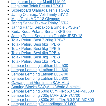
Lingkaran Lempar Martil LLM-01
Lingkaran Tolak Peluru LTP-01
Scoreboard Olahraga Tenis TS-02
Jaring Olahraga Voli Trinity JBV-2
Meja Tenis MDF-18 Olympus
Jaring Sepak Takraw Trinity JST-2
Jaring Pantul Sepakbola Single JPSS-24
Kuda-Kuda Pelana Senam KPS-05
Jaring Pantul Sepakbola Double JPSD-18
Tolak Peluru Besi 7.26kg TPB-7
Tolak Peluru Besi 6kg TPB-6
Tolak Peluru Besi 5kg TPB-5
Tolak Peluru Besi 4kg TPB-4
Tolak Peluru Besi 3kg TPB-3
Tolak Peluru Besi 1kg TPB-1
Lempar Lembing Latihan LLL-500
Lempar Lembing Latihan LLL-600
Lempar Lembing Latihan LLL-700
Lempar Lembing Latihan LLL-800
Gawang Lari Aluminium SAH-ALU
Starting Blocks SAQ-ALU World Athletics
Lempar Lembing 600g 65m Flex 6.0 SAF-MC600
Lempar Lembing 700g IAAF SAF-YC700
Lempar Lembing 800g 85m Flex 5.0 SAF-MC800
Lempar Lembing Pertandingan YJ-600