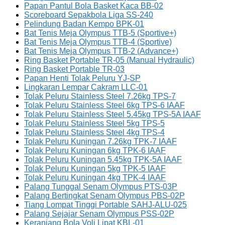
Papan Pantul Bola Basket Kaca BB-02
Scoreboard Sepakbola Liga SS-240
Pelindung Badan Kempo BPK-01
Bat Tenis Meja Olympus TTB-5 (Sportive+)
Bat Tenis Meja Olympus TTB-4 (Sportive)
Bat Tenis Meja Olympus TTB-2 (Advance+)
Ring Basket Portable TR-05 (Manual Hydraulic)
Ring Basket Portable TR-03
Papan Henti Tolak Peluru YJ-SP
Lingkaran Lempar Cakram LLC-01
Tolak Peluru Stainless Steel 7.26kg TPS-7
Tolak Peluru Stainless Steel 6kg TPS-6 IAAF
Tolak Peluru Stainless Steel 5.45kg TPS-5A IAAF
Tolak Peluru Stainless Steel 5kg TPS-5
Tolak Peluru Stainless Steel 4kg TPS-4
Tolak Peluru Kuningan 7.26kg TPK-7 IAAF
Tolak Peluru Kuningan 6kg TPK-6 IAAF
Tolak Peluru Kuningan 5.45kg TPK-5A IAAF
Tolak Peluru Kuningan 5kg TPK-5 IAAF
Tolak Peluru Kuningan 4kg TPK-4 IAAF
Palang Tunggal Senam Olympus PTS-03P
Palang Bertingkat Senam Olympus PBS-02P
Tiang Lompat Tinggi Portable SAHJ-ALU-025
Palang Sejajar Senam Olympus PSS-02P
Keranjang Bola Voli Lipat KBL-01