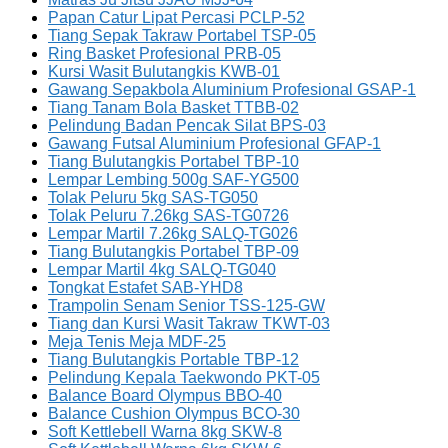
Papan Catur Lipat Percasi PCLP-52
Tiang Sepak Takraw Portabel TSP-05
Ring Basket Profesional PRB-05
Kursi Wasit Bulutangkis KWB-01
Gawang Sepakbola Aluminium Profesional GSAP-1
Tiang Tanam Bola Basket TTBB-02
Pelindung Badan Pencak Silat BPS-03
Gawang Futsal Aluminium Profesional GFAP-1
Tiang Bulutangkis Portabel TBP-10
Lempar Lembing 500g SAF-YG500
Tolak Peluru 5kg SAS-TG050
Tolak Peluru 7.26kg SAS-TG0726
Lempar Martil 7.26kg SALQ-TG026
Tiang Bulutangkis Portabel TBP-09
Lempar Martil 4kg SALQ-TG040
Tongkat Estafet SAB-YHD8
Trampolin Senam Senior TSS-125-GW
Tiang dan Kursi Wasit Takraw TKWT-03
Meja Tenis Meja MDF-25
Tiang Bulutangkis Portable TBP-12
Pelindung Kepala Taekwondo PKT-05
Balance Board Olympus BBO-40
Balance Cushion Olympus BCO-30
Soft Kettlebell Warna 8kg SKW-8