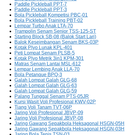
Paddle Pickleball PPT-7
Paddle Pickleball PPT-3
Bola Pickleball Kompetisi PBC-01
Bola Pickleball Training PBT-02
Lempar Turbo Anak LTA-70
Trampolin Senam Senior TSS-125-ST
Starting Block SB-08 (Balok Start Lari)
Balok Keseimbangan Senam BKS-03P
Kotak Plyo Lunak KPL-401
Peti Lompat Senam PLSB-5
Kotak Plyo Metrik 3in1 KPM-301
Matras Senam Lantai MSL-612
Lempar Lembing Anak LLA-70
Bola Petanque BPQ-3
Galah Lompat Galah GLG-68
Galah Lompat Galah GLG-63
Galah Lompat Galah GLG-59
Palang Tunggal Senam PTS-05JR
Kursi Wasit Voli Profesional KWV-02P
Tiang Voli Tanam TVT-06P
Jaring Voli Profesional JBVP-09
Jaring Voli Profesional JBVP-08
Jaring Gawang Sepakbola Heksagonal HSGN-05H
Jaring Gawang Sepakbola Heksagonal HSGN-03H
Jaring Bola Tenis TSN-03