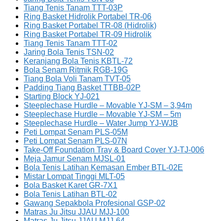
Tiang Tenis Tanam TTT-03P
Ring Basket Hidrolik Portabel TR-06
Ring Basket Portabel TR-08 (Hidrolik)
Ring Basket Portabel TR-09 Hidrolik
Tiang Tenis Tanam TTT-02
Jaring Bola Tenis TSN-02
Keranjang Bola Tenis KBTL-72
Bola Senam Ritmik RGB-19G
Tiang Bola Voli Tanam TVT-05
Padding Tiang Basket TTBB-02P
Starting Block YJ-021
Steeplechase Hurdle – Movable YJ-SM – 3,94m
Steeplechase Hurdle – Movable YJ-SM – 5m
Steeplechase Hurdle – Water Jump YJ-WJB
Peti Lompat Senam PLS-05M
Peti Lompat Senam PLS-07N
Take-Off Foundation Tray & Board Cover YJ-TJ-006
Meja Jamur Senam MJSL-01
Bola Tenis Latihan Kemasan Ember BTL-02E
Mistar Lompat Tinggi MLT-05
Bola Basket Karet GR-7X1
Bola Tenis Latihan BTL-02
Gawang Sepakbola Profesional GSP-02
Matras Ju Jitsu JJAU MJJ-100
Matras Ju Jitsu JJAU MJJ-64