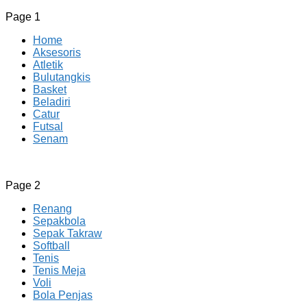
Page 1
Home
Aksesoris
Atletik
Bulutangkis
Basket
Beladiri
Catur
Futsal
Senam
CV JAYA BERSAMA Co Id
Menyediakan Semua Perlengkapan Olahraga Yang Lengkap,
Page 2
Berkualitas Dengan Harga Yang Murah
Renang
Sepakbola
Sepak Takraw
Softball
Tenis
Tenis Meja
Voli
Bola Penjas