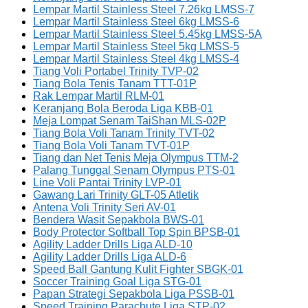
Lempar Martil Stainless Steel 7.26kg LMSS-7
Lempar Martil Stainless Steel 6kg LMSS-6
Lempar Martil Stainless Steel 5.45kg LMSS-5A
Lempar Martil Stainless Steel 5kg LMSS-5
Lempar Martil Stainless Steel 4kg LMSS-4
Tiang Voli Portabel Trinity TVP-02
Tiang Bola Tenis Tanam TTT-01P
Rak Lempar Martil RLM-01
Keranjang Bola Beroda Liga KBB-01
Meja Lompat Senam TaiShan MLS-02P
Tiang Bola Voli Tanam Trinity TVT-02
Tiang Bola Voli Tanam TVT-01P
Tiang dan Net Tenis Meja Olympus TTM-2
Palang Tunggal Senam Olympus PTS-01
Line Voli Pantai Trinity LVP-01
Gawang Lari Trinity GLT-05 Atletik
Antena Voli Trinity Seri AV-01
Bendera Wasit Sepakbola BWS-01
Body Protector Softball Top Spin BPSB-01
Agility Ladder Drills Liga ALD-10
Agility Ladder Drills Liga ALD-6
Speed Ball Gantung Kulit Fighter SBGK-01
Soccer Training Goal Liga STG-01
Papan Strategi Sepakbola Liga PSSB-01
Speed Training Parachute Liga STP-02