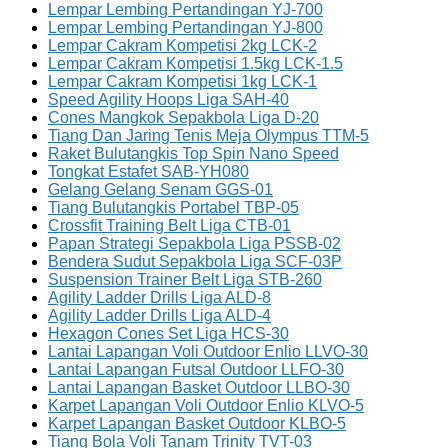
Lempar Lembing Pertandingan YJ-700
Lempar Lembing Pertandingan YJ-800
Lempar Cakram Kompetisi 2kg LCK-2
Lempar Cakram Kompetisi 1.5kg LCK-1.5
Lempar Cakram Kompetisi 1kg LCK-1
Speed Agility Hoops Liga SAH-40
Cones Mangkok Sepakbola Liga D-20
Tiang Dan Jaring Tenis Meja Olympus TTM-5
Raket Bulutangkis Top Spin Nano Speed
Tongkat Estafet SAB-YH080
Gelang Gelang Senam GGS-01
Tiang Bulutangkis Portabel TBP-05
Crossfit Training Belt Liga CTB-01
Papan Strategi Sepakbola Liga PSSB-02
Bendera Sudut Sepakbola Liga SCF-03P
Suspension Trainer Belt Liga STB-260
Agility Ladder Drills Liga ALD-8
Agility Ladder Drills Liga ALD-4
Hexagon Cones Set Liga HCS-30
Lantai Lapangan Voli Outdoor Enlio LLVO-30
Lantai Lapangan Futsal Outdoor LLFO-30
Lantai Lapangan Basket Outdoor LLBO-30
Karpet Lapangan Voli Outdoor Enlio KLVO-5
Karpet Lapangan Basket Outdoor KLBO-5
Tiang Bola Voli Tanam Trinity TVT-03