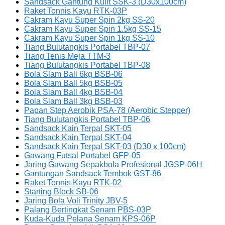
Sandsack Gantung Kulit SSK-3 (D30x100cm)
Raket Tonnis Kayu RTK-03P
Cakram Kayu Super Spin 2kg SS-20
Cakram Kayu Super Spin 1.5kg SS-15
Cakram Kayu Super Spin 1kg SS-10
Tiang Bulutangkis Portabel TBP-07
Tiang Tenis Meja TTM-3
Tiang Bulutangkis Portabel TBP-08
Bola Slam Ball 6kg BSB-06
Bola Slam Ball 5kg BSB-05
Bola Slam Ball 4kg BSB-04
Bola Slam Ball 3kg BSB-03
Papan Step Aerobik PSA-78 (Aerobic Stepper)
Tiang Bulutangkis Portabel TBP-06
Sandsack Kain Terpal SKT-05
Sandsack Kain Terpal SKT-04
Sandsack Kain Terpal SKT-03 (D30 x 100cm)
Gawang Futsal Portabel GFP-05
Jaring Gawang Sepakbola Profesional JGSP-06H
Gantungan Sandsack Tembok GST-86
Raket Tonnis Kayu RTK-02
Starting Block SB-06
Jaring Bola Voli Trinity JBV-5
Palang Bertingkat Senam PBS-03P
Kuda-Kuda Pelana Senam KPS-06P