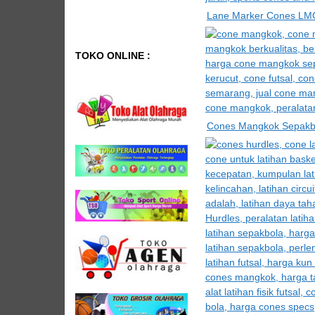
Lane Marker Cones LMC-
TOKO ONLINE :
Cones Mangkok Sepakbo