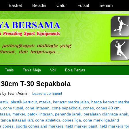
Basket
Beladiri
Catur
Futsal
Senam
 Lengkap, Berkualitas Dengan Harga Yang Murah
Tenis
Tenis Meja
Voli
Bola Penjas
 30cm T-30 Sepakbola
5
by
Team Admin
Leave a comment