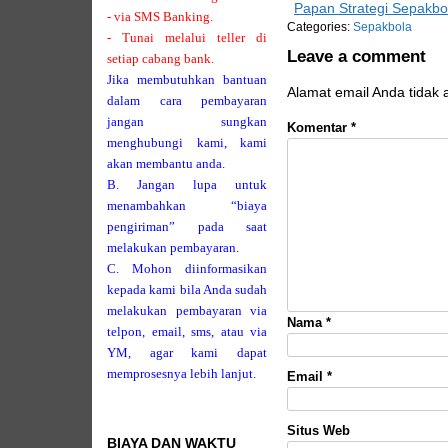
Papan Strategi Sepakbo
- via SMS Banking.
Categories:
Sepakbola
- Tunai melalui teller di
Leave a comment
setiap cabang bank.
Jika membutuhkan bantuan
Alamat email Anda tidak 
dalam cara pembayaran
jangan sungkan
Komentar
*
menghubungi kami, kami
akan membantu anda.
B. Jangan lupa untuk
menambahkan “biaya
pengiriman” pada saat
melakukan pembayaran.
C. Mohon diinformasikan
kepada kami bila Anda sudah
melakukan pembayaran via
Nama
*
telpon, email, sms, atau via
YM, agar kami dapat
memprosesnya lebih lanjut.
Email
*
Situs Web
BIAYA DAN WAKTU