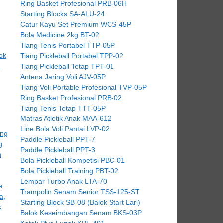
Ring Basket Profesional PRB-06H
Starting Blocks SA-ALU-24
Catur Kayu Set Premium WCS-45P
Bola Medicine 2kg BT-02
Tiang Tenis Portabel TTP-05P
Tiang Pickleball Portabel TPP-02
Tiang Pickleball Tetap TPT-01
Antena Jaring Voli AJV-05P
Tiang Voli Portable Profesional TVP-05P
Ring Basket Profesional PRB-02
Tiang Tenis Tetap TTT-05P
Matras Atletik Anak MAA-612
Line Bola Voli Pantai LVP-02
Paddle Pickleball PPT-7
Paddle Pickleball PPT-3
Bola Pickleball Kompetisi PBC-01
Bola Pickleball Training PBT-02
Lempar Turbo Anak LTA-70
Trampolin Senam Senior TSS-125-ST
Starting Block SB-08 (Balok Start Lari)
Balok Keseimbangan Senam BKS-03P
Kotak Plyo Lunak KPL-401