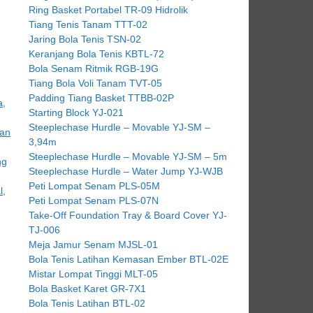
Ring Basket Portabel TR-09 Hidrolik
Tiang Tenis Tanam TTT-02
Jaring Bola Tenis TSN-02
Keranjang Bola Tenis KBTL-72
Bola Senam Ritmik RGB-19G
Tiang Bola Voli Tanam TVT-05
Padding Tiang Basket TTBB-02P
Starting Block YJ-021
Steeplechase Hurdle – Movable YJ-SM –
3,94m
Steeplechase Hurdle – Movable YJ-SM – 5m
Steeplechase Hurdle – Water Jump YJ-WJB
Peti Lompat Senam PLS-05M
Peti Lompat Senam PLS-07N
Take-Off Foundation Tray & Board Cover YJ-
TJ-006
Meja Jamur Senam MJSL-01
Bola Tenis Latihan Kemasan Ember BTL-02E
Mistar Lompat Tinggi MLT-05
Bola Basket Karet GR-7X1
Bola Tenis Latihan BTL-02