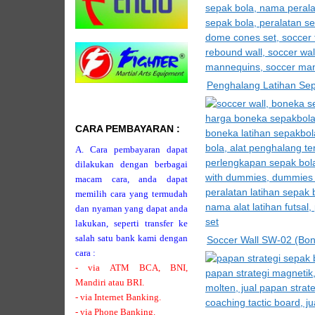
Penghalang Latihan Se
CARA PEMBAYARAN :
A. Cara pembayaran dapat
dilakukan dengan berbagai
macam cara, anda dapat
memilih cara yang termudah
dan nyaman yang dapat anda
lakukan, seperti transfer ke
salah satu bank kami dengan
Soccer Wall SW-02 (Bo
cara :
- via ATM BCA, BNI,
Mandiri atau BRI.
- via Internet Banking.
- via Phone Banking.