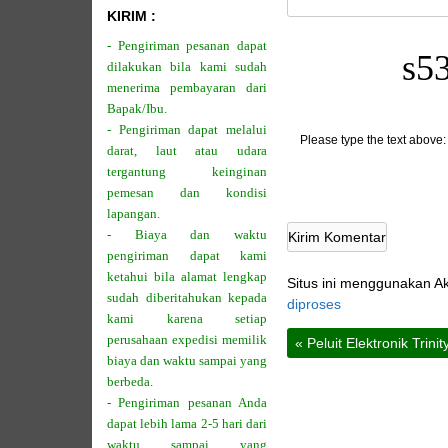
KIRIM :
- Pengiriman pesanan dapat
s53
dilakukan bila kami sudah
menerima pembayaran dari
Bapak/Ibu.
- Pengiriman dapat melalui
Please type the text above:
darat, laut atau udara
tergantung keinginan
pemesan dan kondisi
lapangan.
- Biaya dan waktu
pengiriman dapat kami
ketahui bila alamat lengkap
Situs ini menggunakan A
sudah diberitahukan kepada
diproses
kami karena setiap
perusahaan expedisi memilik
«
Peluit Elektronik Trini
biaya dan waktu sampai yang
berbeda.
- Pengiriman pesanan Anda
dapat lebih lama 2-5 hari dari
waktu sampai yang