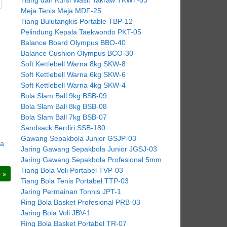
Meja Tenis Meja MDF-25
Tiang Bulutangkis Portable TBP-12
Pelindung Kepala Taekwondo PKT-05
Balance Board Olympus BBO-40
Balance Cushion Olympus BCO-30
Soft Kettlebell Warna 8kg SKW-8
Soft Kettlebell Warna 6kg SKW-6
Soft Kettlebell Warna 4kg SKW-4
Bola Slam Ball 9kg BSB-09
Bola Slam Ball 8kg BSB-08
Bola Slam Ball 7kg BSB-07
Sandsack Berdiri SSB-180
Gawang Sepakbola Junior GSJP-03
da
Jaring Gawang Sepakbola Junior JGSJ-03
Jaring Gawang Sepakbola Profesional 5mm
Tiang Bola Voli Portabel TVP-03
0
»
Tiang Bola Tenis Portabel TTP-03
Jaring Permainan Tonnis JPT-1
Ring Bola Basket Profesional PRB-03
Jaring Bola Voli JBV-1
Ring Bola Basket Portabel TR-07