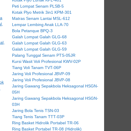
Peti Lompat Senam PLSB-5
Kotak Plyo Metrik 3in1 KPM-301
Matras Senam Lantai MSL-612
Lempar Lembing Anak LLA-70
Bola Petanque BPQ-3
Galah Lompat Galah GLG-68
Galah Lompat Galah GLG-63
Galah Lompat Galah GLG-59
Palang Tunggal Senam PTS-05JR
Kursi Wasit Voli Profesional KWV-02P
Tiang Voli Tanam TVT-06P
Jaring Voli Profesional JBVP-09
Jaring Voli Profesional JBVP-08
Jaring Gawang Sepakbola Heksagonal HSGN-
05H
Jaring Gawang Sepakbola Heksagonal HSGN-
03H
Jaring Bola Tenis TSN-03
Tiang Tenis Tanam TTT-03P
Ring Basket Hidrolik Portabel TR-06
Ring Basket Portabel TR-08 (Hidrolik)