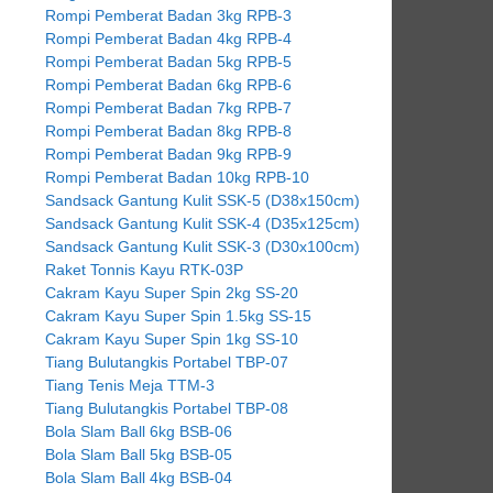
Rompi Pemberat Badan 3kg RPB-3
Rompi Pemberat Badan 4kg RPB-4
Rompi Pemberat Badan 5kg RPB-5
Rompi Pemberat Badan 6kg RPB-6
Rompi Pemberat Badan 7kg RPB-7
Rompi Pemberat Badan 8kg RPB-8
Rompi Pemberat Badan 9kg RPB-9
Rompi Pemberat Badan 10kg RPB-10
Sandsack Gantung Kulit SSK-5 (D38x150cm)
Sandsack Gantung Kulit SSK-4 (D35x125cm)
Sandsack Gantung Kulit SSK-3 (D30x100cm)
Raket Tonnis Kayu RTK-03P
Cakram Kayu Super Spin 2kg SS-20
Cakram Kayu Super Spin 1.5kg SS-15
Cakram Kayu Super Spin 1kg SS-10
Tiang Bulutangkis Portabel TBP-07
Tiang Tenis Meja TTM-3
Tiang Bulutangkis Portabel TBP-08
Bola Slam Ball 6kg BSB-06
Bola Slam Ball 5kg BSB-05
Bola Slam Ball 4kg BSB-04