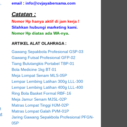
email : info@cvjayabersama.com
Catatan :
Nomor Hp hanya aktif di jam kerja !
Silahkan hubungi marketing kami.
Nomor Hp diatas ada WA-nya.
ARTIKEL ALAT OLAHRAGA :
Gawang Sepakbola Profesional GSP-03
Gawang Futsal Profesional GFP-02
Tiang Bulutangkis Portabel TBP-01
Bola Medicine 1kg BT-01
Meja Lompat Senam MLS-05P
Lempar Lembing Latihan 300g LLL-300
Lempar Lembing Latihan 400g LLL-400
Ring Bola Basket Formal RBF-16
Meja Jamur Senam MJSL-02P
Matras Lompat Tinggi HJM-02P
Matras Lompat Galah PVM-01P
Jaring Gawang Sepakbola Profesional PFGN-
05P