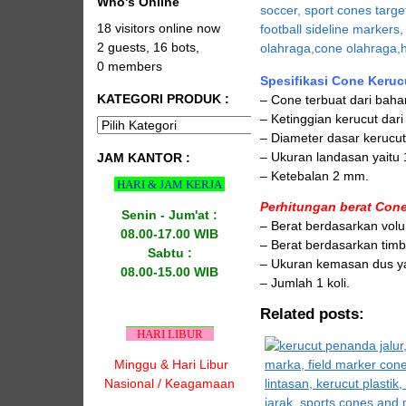
Who's Online
18 visitors online now
2 guests,
16 bots,
0 members
Spesifikasi Cone Keruc
KATEGORI PRODUK :
– Cone terbuat dari bahan 
– Ketinggian kerucut dari
– Diameter dasar kerucut
– Ukuran landasan yaitu
JAM KANTOR :
– Ketebalan 2 mm.
HARI & JAM KERJA
Perhitungan berat Cone
Senin - Jum'at :
– Berat berdasarkan volu
08.00-17.00 WIB
– Berat berdasarkan timb
Sabtu :
– Ukuran kemasan dus ya
08.00-15.00 WIB
– Jumlah 1 koli.
Related posts:
HARI LIBUR
Minggu & Hari Libur
Nasional / Keagamaan