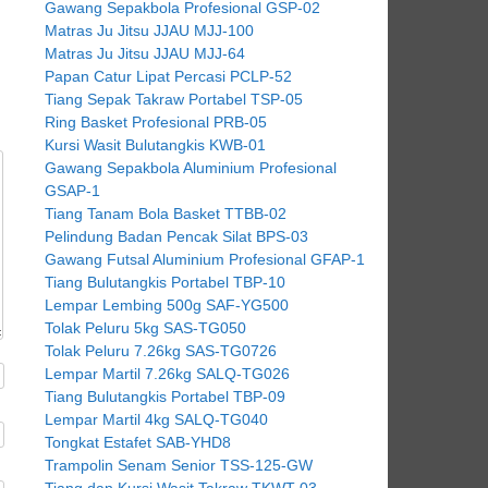
Gawang Sepakbola Profesional GSP-02
Matras Ju Jitsu JJAU MJJ-100
Matras Ju Jitsu JJAU MJJ-64
Papan Catur Lipat Percasi PCLP-52
Tiang Sepak Takraw Portabel TSP-05
Ring Basket Profesional PRB-05
Kursi Wasit Bulutangkis KWB-01
Gawang Sepakbola Aluminium Profesional
GSAP-1
Tiang Tanam Bola Basket TTBB-02
Pelindung Badan Pencak Silat BPS-03
Gawang Futsal Aluminium Profesional GFAP-1
Tiang Bulutangkis Portabel TBP-10
Lempar Lembing 500g SAF-YG500
Tolak Peluru 5kg SAS-TG050
Tolak Peluru 7.26kg SAS-TG0726
Lempar Martil 7.26kg SALQ-TG026
Tiang Bulutangkis Portabel TBP-09
Lempar Martil 4kg SALQ-TG040
Tongkat Estafet SAB-YHD8
Trampolin Senam Senior TSS-125-GW
Tiang dan Kursi Wasit Takraw TKWT-03