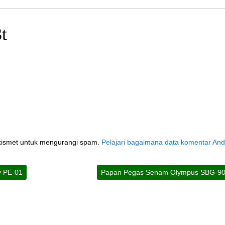
t
kismet untuk mengurangi spam.
Pelajari bagaimana data komentar An
ty PE-01
Papan Pegas Senam Olympus SBG-9