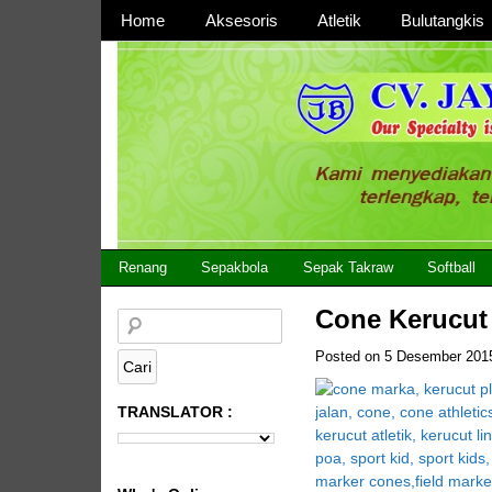
Page 1
Home
Aksesoris
Atletik
Bulutangkis
Page 2
CV JAYA BERSAMA Co Id
Menyediakan Semua Perlengkapan Olahraga Yang
Renang
Sepakbola
Sepak Takraw
Softball
Cone Kerucut
Posted on
5 Desember 201
TRANSLATOR :