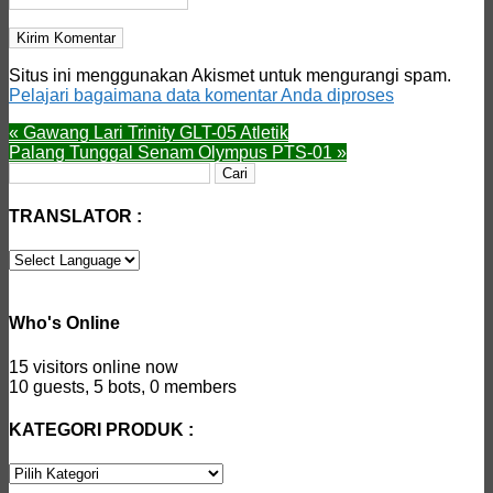
Situs ini menggunakan Akismet untuk mengurangi spam.
Pelajari bagaimana data komentar Anda diproses
«
Gawang Lari Trinity GLT-05 Atletik
Palang Tunggal Senam Olympus PTS-01
»
Cari
untuk:
TRANSLATOR :
Who's Online
15 visitors online now
10 guests,
5 bots,
0 members
KATEGORI PRODUK :
KATEGORI
PRODUK