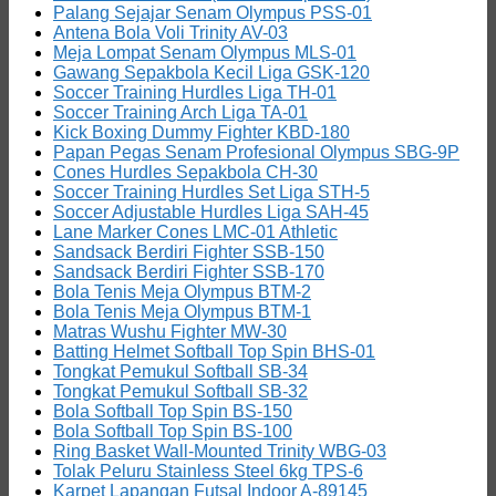
Palang Sejajar Senam Olympus PSS-01
Antena Bola Voli Trinity AV-03
Meja Lompat Senam Olympus MLS-01
Gawang Sepakbola Kecil Liga GSK-120
Soccer Training Hurdles Liga TH-01
Soccer Training Arch Liga TA-01
Kick Boxing Dummy Fighter KBD-180
Papan Pegas Senam Profesional Olympus SBG-9P
Cones Hurdles Sepakbola CH-30
Soccer Training Hurdles Set Liga STH-5
Soccer Adjustable Hurdles Liga SAH-45
Lane Marker Cones LMC-01 Athletic
Sandsack Berdiri Fighter SSB-150
Sandsack Berdiri Fighter SSB-170
Bola Tenis Meja Olympus BTM-2
Bola Tenis Meja Olympus BTM-1
Matras Wushu Fighter MW-30
Batting Helmet Softball Top Spin BHS-01
Tongkat Pemukul Softball SB-34
Tongkat Pemukul Softball SB-32
Bola Softball Top Spin BS-150
Bola Softball Top Spin BS-100
Ring Basket Wall-Mounted Trinity WBG-03
Tolak Peluru Stainless Steel 6kg TPS-6
Karpet Lapangan Futsal Indoor A-89145