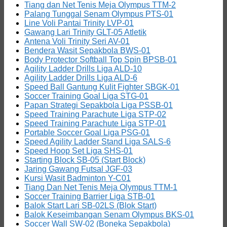
Tiang dan Net Tenis Meja Olympus TTM-2
Palang Tunggal Senam Olympus PTS-01
Line Voli Pantai Trinity LVP-01
Gawang Lari Trinity GLT-05 Atletik
Antena Voli Trinity Seri AV-01
Bendera Wasit Sepakbola BWS-01
Body Protector Softball Top Spin BPSB-01
Agility Ladder Drills Liga ALD-10
Agility Ladder Drills Liga ALD-6
Speed Ball Gantung Kulit Fighter SBGK-01
Soccer Training Goal Liga STG-01
Papan Strategi Sepakbola Liga PSSB-01
Speed Training Parachute Liga STP-02
Speed Training Parachute Liga STP-01
Portable Soccer Goal Liga PSG-01
Speed Agility Ladder Stand Liga SALS-6
Speed Hoop Set Liga SHS-01
Starting Block SB-05 (Start Block)
Jaring Gawang Futsal JGF-03
Kursi Wasit Badminton Y-C01
Tiang Dan Net Tenis Meja Olympus TTM-1
Soccer Training Barrier Liga STB-01
Balok Start Lari SB-02LS (Blok Start)
Balok Keseimbangan Senam Olympus BKS-01
Soccer Wall SW-02 (Boneka Sepakbola)