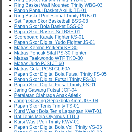
Ring Basket Wall Mounted Trinity WBG-03
Papan Pantul Basket Akrilik BB-01
Ring Basket Profesional Trinity PRB-01
Set Papan Skor Basketball BSS-03
Papan Skor Bola Basket BSS-02
Papan Skor Basket Set BSS-01
Scoreboard Karate Fighter KS-01
Papan Skor Digital Yudo Fighter JS-01
Matras Kempo Perkemi KP-30
Matras Pencak Silat PS-30 Fighter
Matras Taekwondo WTF TKD-30
Matras Judo PJSI JT-60
Matras Gulat PGSI GL-60A
Papan Skor Digital Bola Futsal Trinity FS-05
Papan Skor Digital Futsal Trinity FS-03
Papan Skor Digital Futsal Trinity FS-01
Jaring Gawang Futsal JGF-04
Peralatan Olahraga Anak Atletik
Jaring Gawang Sepakbola 4mm JGS-04
Papan Skor Tenis Trinity TS-01
Kursi Wasit Bola Tenis Lapangan KWT-01
Bat Tenis Meja Olympus TTB-3
Kursi Wasit Voli Trinity KWV-01
Papan Skor Digital Bola Voli Trinity VS-03