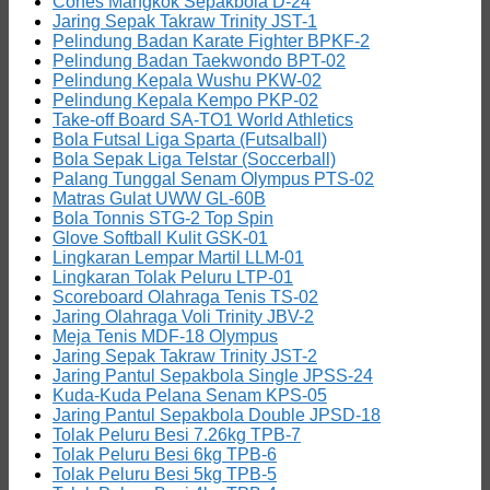
Cones Mangkok Sepakbola D-24
Jaring Sepak Takraw Trinity JST-1
Pelindung Badan Karate Fighter BPKF-2
Pelindung Badan Taekwondo BPT-02
Pelindung Kepala Wushu PKW-02
Pelindung Kepala Kempo PKP-02
Take-off Board SA-TO1 World Athletics
Bola Futsal Liga Sparta (Futsalball)
Bola Sepak Liga Telstar (Soccerball)
Palang Tunggal Senam Olympus PTS-02
Matras Gulat UWW GL-60B
Bola Tonnis STG-2 Top Spin
Glove Softball Kulit GSK-01
Lingkaran Lempar Martil LLM-01
Lingkaran Tolak Peluru LTP-01
Scoreboard Olahraga Tenis TS-02
Jaring Olahraga Voli Trinity JBV-2
Meja Tenis MDF-18 Olympus
Jaring Sepak Takraw Trinity JST-2
Jaring Pantul Sepakbola Single JPSS-24
Kuda-Kuda Pelana Senam KPS-05
Jaring Pantul Sepakbola Double JPSD-18
Tolak Peluru Besi 7.26kg TPB-7
Tolak Peluru Besi 6kg TPB-6
Tolak Peluru Besi 5kg TPB-5