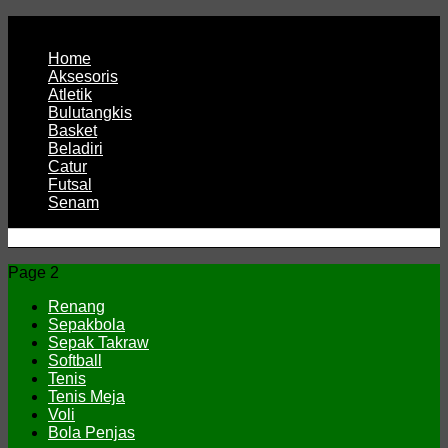
Page 1
Home
Aksesoris
Atletik
Bulutangkis
Basket
Beladiri
Catur
Futsal
Senam
CV JAYA BERSAMA Co Id
Menyediakan Semua Perlengkapan Olahraga Yang
Page 2
Lengkap, Berkualitas Dengan Harga Yang Murah
Renang
Sepakbola
Sepak Takraw
Softball
Tenis
Tenis Meja
Voli
Bola Penjas