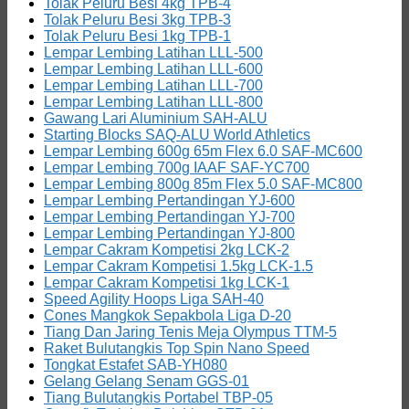
Tolak Peluru Besi 4kg TPB-4
Tolak Peluru Besi 3kg TPB-3
Tolak Peluru Besi 1kg TPB-1
Lempar Lembing Latihan LLL-500
Lempar Lembing Latihan LLL-600
Lempar Lembing Latihan LLL-700
Lempar Lembing Latihan LLL-800
Gawang Lari Aluminium SAH-ALU
Starting Blocks SAQ-ALU World Athletics
Lempar Lembing 600g 65m Flex 6.0 SAF-MC600
Lempar Lembing 700g IAAF SAF-YC700
Lempar Lembing 800g 85m Flex 5.0 SAF-MC800
Lempar Lembing Pertandingan YJ-600
Lempar Lembing Pertandingan YJ-700
Lempar Lembing Pertandingan YJ-800
Lempar Cakram Kompetisi 2kg LCK-2
Lempar Cakram Kompetisi 1.5kg LCK-1.5
Lempar Cakram Kompetisi 1kg LCK-1
Speed Agility Hoops Liga SAH-40
Cones Mangkok Sepakbola Liga D-20
Tiang Dan Jaring Tenis Meja Olympus TTM-5
Raket Bulutangkis Top Spin Nano Speed
Tongkat Estafet SAB-YH080
Gelang Gelang Senam GGS-01
Tiang Bulutangkis Portabel TBP-05