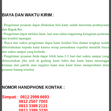
BIAYA DAN WAKTU KIRIM :
- Pengiriman pesanan dapat dilakukan bila kami sudah menerima pembayaran
dari Bapak/Ibu.
- Pengiriman dapat melalui darat, laut atau udara tergantung keinginan pemesan
dan kondisi lapangan.
- Biaya dan waktu pengiriman dapat kami ketahui bila alamat lengkap sudah
diberitahukan kepada kami karena setiap perusahaan expedisi memilik biaya
dan waktu sampai yang berbeda.
- Pengiriman pesanan Anda dapat lebih lama 2-5 hari dari waktu sampai yang
direncanakan jika stok di gudang kami habis dan kami harus menunggu
kiriman dari pabrik atau supplier kami atau kami harus memproduksi dulu
pesanan barang tersebut.
NOMOR HANDPHONE KONTAK :
Simpati : 0812 2999 6693
0812 2507 7003
0813 3389 2121
0813 3389 3330