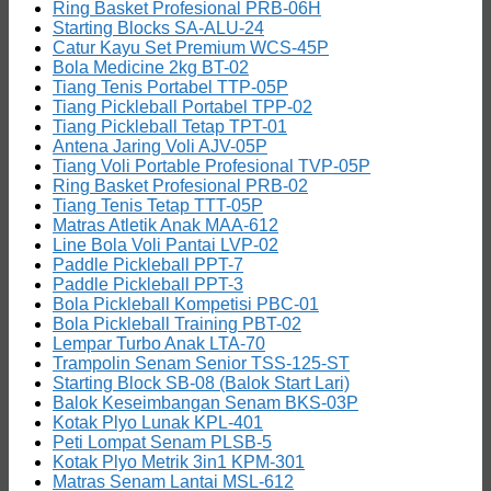
Ring Basket Profesional PRB-06H
Starting Blocks SA-ALU-24
Catur Kayu Set Premium WCS-45P
Bola Medicine 2kg BT-02
Tiang Tenis Portabel TTP-05P
Tiang Pickleball Portabel TPP-02
Tiang Pickleball Tetap TPT-01
Antena Jaring Voli AJV-05P
Tiang Voli Portable Profesional TVP-05P
Ring Basket Profesional PRB-02
Tiang Tenis Tetap TTT-05P
Matras Atletik Anak MAA-612
Line Bola Voli Pantai LVP-02
Paddle Pickleball PPT-7
Paddle Pickleball PPT-3
Bola Pickleball Kompetisi PBC-01
Bola Pickleball Training PBT-02
Lempar Turbo Anak LTA-70
Trampolin Senam Senior TSS-125-ST
Starting Block SB-08 (Balok Start Lari)
Balok Keseimbangan Senam BKS-03P
Kotak Plyo Lunak KPL-401
Peti Lompat Senam PLSB-5
Kotak Plyo Metrik 3in1 KPM-301
Matras Senam Lantai MSL-612