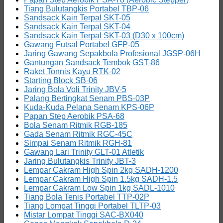
Tiang Bulutangkis Portabel TBP-06
Sandsack Kain Terpal SKT-05
Sandsack Kain Terpal SKT-04
Sandsack Kain Terpal SKT-03 (D30 x 100cm)
Gawang Futsal Portabel GFP-05
Jaring Gawang Sepakbola Profesional JGSP-06H
Gantungan Sandsack Tembok GST-86
Raket Tonnis Kayu RTK-02
Starting Block SB-06
Jaring Bola Voli Trinity JBV-5
Palang Bertingkat Senam PBS-03P
Kuda-Kuda Pelana Senam KPS-06P
Papan Step Aerobik PSA-68
Bola Senam Ritmik RGB-185
Gada Senam Ritmik RGC-45C
Simpai Senam Ritmik RGH-81
Gawang Lari Trinity GLT-01 Atletik
Jaring Bulutangkis Trinity JBT-3
Lempar Cakram High Spin 2kg SADH-1200
Lempar Cakram High Spin 1.5kg SADH-1.5
Lempar Cakram Low Spin 1kg SADL-1010
Tiang Bola Tenis Portabel TTP-02P
Tiang Lompat Tinggi Portabel TLTP-03
Mistar Lompat Tinggi SAC-BX040