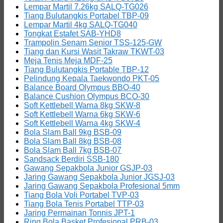
Lempar Martil 7.26kg SALQ-TG026
Tiang Bulutangkis Portabel TBP-09
Lempar Martil 4kg SALQ-TG040
Tongkat Estafet SAB-YHD8
Trampolin Senam Senior TSS-125-GW
Tiang dan Kursi Wasit Takraw TKWT-03
Meja Tenis Meja MDF-25
Tiang Bulutangkis Portable TBP-12
Pelindung Kepala Taekwondo PKT-05
Balance Board Olympus BBO-40
Balance Cushion Olympus BCO-30
Soft Kettlebell Warna 8kg SKW-8
Soft Kettlebell Warna 6kg SKW-6
Soft Kettlebell Warna 4kg SKW-4
Bola Slam Ball 9kg BSB-09
Bola Slam Ball 8kg BSB-08
Bola Slam Ball 7kg BSB-07
Sandsack Berdiri SSB-180
Gawang Sepakbola Junior GSJP-03
Jaring Gawang Sepakbola Junior JGSJ-03
Jaring Gawang Sepakbola Profesional 5mm
Tiang Bola Voli Portabel TVP-03
Tiang Bola Tenis Portabel TTP-03
Jaring Permainan Tonnis JPT-1
Ring Bola Basket Profesional PRB-03