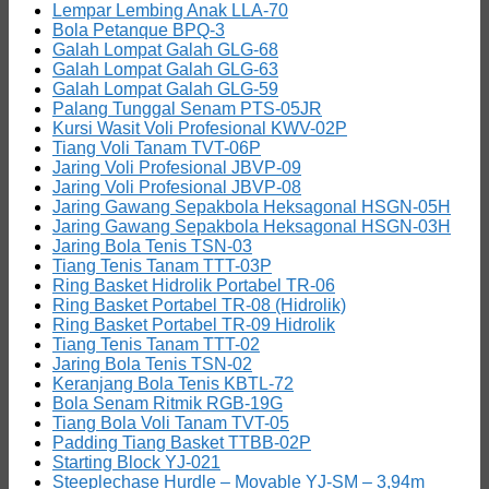
Lempar Lembing Anak LLA-70
Bola Petanque BPQ-3
Galah Lompat Galah GLG-68
Galah Lompat Galah GLG-63
Galah Lompat Galah GLG-59
Palang Tunggal Senam PTS-05JR
Kursi Wasit Voli Profesional KWV-02P
Tiang Voli Tanam TVT-06P
Jaring Voli Profesional JBVP-09
Jaring Voli Profesional JBVP-08
Jaring Gawang Sepakbola Heksagonal HSGN-05H
Jaring Gawang Sepakbola Heksagonal HSGN-03H
Jaring Bola Tenis TSN-03
Tiang Tenis Tanam TTT-03P
Ring Basket Hidrolik Portabel TR-06
Ring Basket Portabel TR-08 (Hidrolik)
Ring Basket Portabel TR-09 Hidrolik
Tiang Tenis Tanam TTT-02
Jaring Bola Tenis TSN-02
Keranjang Bola Tenis KBTL-72
Bola Senam Ritmik RGB-19G
Tiang Bola Voli Tanam TVT-05
Padding Tiang Basket TTBB-02P
Starting Block YJ-021
Steeplechase Hurdle – Movable YJ-SM – 3,94m