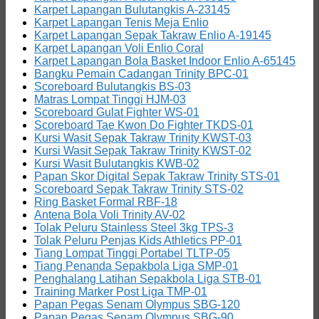
Karpet Lapangan Bulutangkis A-23145
Karpet Lapangan Tenis Meja Enlio
Karpet Lapangan Sepak Takraw Enlio A-19145
Karpet Lapangan Voli Enlio Coral
Karpet Lapangan Bola Basket Indoor Enlio A-65145
Bangku Pemain Cadangan Trinity BPC-01
Scoreboard Bulutangkis BS-03
Matras Lompat Tinggi HJM-03
Scoreboard Gulat Fighter WS-01
Scoreboard Tae Kwon Do Fighter TKDS-01
Kursi Wasit Sepak Takraw Trinity KWST-03
Kursi Wasit Sepak Takraw Trinity KWST-02
Kursi Wasit Bulutangkis KWB-02
Papan Skor Digital Sepak Takraw Trinity STS-01
Scoreboard Sepak Takraw Trinity STS-02
Ring Basket Formal RBF-18
Antena Bola Voli Trinity AV-02
Tolak Peluru Stainless Steel 3kg TPS-3
Tolak Peluru Penjas Kids Athletics PP-01
Tiang Lompat Tinggi Portabel TLTP-05
Tiang Penanda Sepakbola Liga SMP-01
Penghalang Latihan Sepakbola Liga STB-01
Training Marker Post Liga TMP-01
Papan Pegas Senam Olympus SBG-120
Papan Pegas Senam Olympus SBG-90