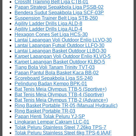
Crossfit Training Belt Liga CTB-01
Papan Strategi Sepakbola Liga PSSB-02
Bendera Sudut Sepakbola Liga SCF-03P
Suspension Trainer Belt Liga STB-260
Agility Ladder Drills Liga ALD-8
Agility Ladder Drills Liga ALD-4
Hexagon Cones Set Liga HCS-30
Lantai Lapangan Voli Outdoor Enlio LLVO-30
Lantai Lapangan Futsal Outdoor LLFO-30
Lantai Lapangan Basket Outdoor LLBO-30
Karpet Lapangan Voli Outdoor Enlio KLVO-5
Karpet Lapangan Basket Outdoor KLBO-5
Tiang Bola Voli Tanam Trinity TVT-03
Papan Pantul Bola Basket Kaca BB-02
Scoreboard Sepakbola Liga SS-240
Pelindung Badan Kempo BPK-01
Bat Tenis Meja Olympus TTB-5 (Sportive+)
Bat Tenis Meja Olympus TTB-4 (Sportive)
Bat Tenis Meja Olympus TTB-2 (Advance+)
Ring Basket Portable TR-05 (Manual Hydraulic)
Ring Basket Portable TR-03
Papan Henti Tolak Peluru YJ-SP
Lingkaran Lempar Cakram LLC-01
Tolak Peluru Stainless Steel 7.26kg TPS-7
Tolak Peluru Stainless Steel 6kg TPS-6 IAAF