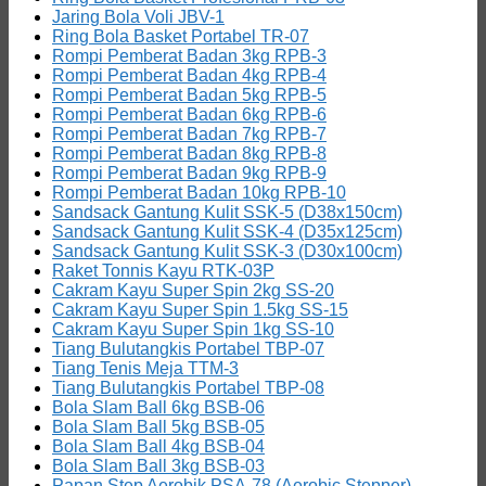
Jaring Bola Voli JBV-1
Ring Bola Basket Portabel TR-07
Rompi Pemberat Badan 3kg RPB-3
Rompi Pemberat Badan 4kg RPB-4
Rompi Pemberat Badan 5kg RPB-5
Rompi Pemberat Badan 6kg RPB-6
Rompi Pemberat Badan 7kg RPB-7
Rompi Pemberat Badan 8kg RPB-8
Rompi Pemberat Badan 9kg RPB-9
Rompi Pemberat Badan 10kg RPB-10
Sandsack Gantung Kulit SSK-5 (D38x150cm)
Sandsack Gantung Kulit SSK-4 (D35x125cm)
Sandsack Gantung Kulit SSK-3 (D30x100cm)
Raket Tonnis Kayu RTK-03P
Cakram Kayu Super Spin 2kg SS-20
Cakram Kayu Super Spin 1.5kg SS-15
Cakram Kayu Super Spin 1kg SS-10
Tiang Bulutangkis Portabel TBP-07
Tiang Tenis Meja TTM-3
Tiang Bulutangkis Portabel TBP-08
Bola Slam Ball 6kg BSB-06
Bola Slam Ball 5kg BSB-05
Bola Slam Ball 4kg BSB-04
Bola Slam Ball 3kg BSB-03
Papan Step Aerobik PSA-78 (Aerobic Stepper)