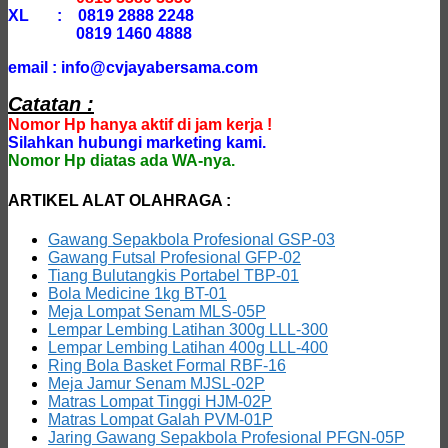
XL : 0819 2888 2248
0819 1460 4888
email : info@cvjayabersama.com
Catatan :
Nomor Hp hanya aktif di jam kerja !
Silahkan hubungi marketing kami.
Nomor Hp diatas ada WA-nya.
ARTIKEL ALAT OLAHRAGA :
Gawang Sepakbola Profesional GSP-03
Gawang Futsal Profesional GFP-02
Tiang Bulutangkis Portabel TBP-01
Bola Medicine 1kg BT-01
Meja Lompat Senam MLS-05P
Lempar Lembing Latihan 300g LLL-300
Lempar Lembing Latihan 400g LLL-400
Ring Bola Basket Formal RBF-16
Meja Jamur Senam MJSL-02P
Matras Lompat Tinggi HJM-02P
Matras Lompat Galah PVM-01P
Jaring Gawang Sepakbola Profesional PFGN-05P