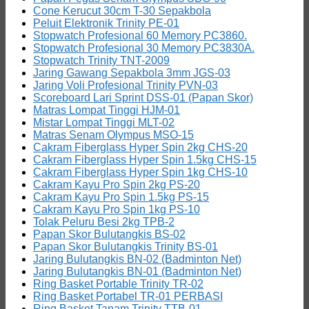
Cone Kerucut 30cm T-30 Sepakbola
Peluit Elektronik Trinity PE-01
Stopwatch Profesional 60 Memory PC3860.
Stopwatch Profesional 30 Memory PC3830A.
Stopwatch Trinity TNT-2009
Jaring Gawang Sepakbola 3mm JGS-03
Jaring Voli Profesional Trinity PVN-03
Scoreboard Lari Sprint DSS-01 (Papan Skor)
Matras Lompat Tinggi HJM-01
Mistar Lompat Tinggi MLT-02
Matras Senam Olympus MSO-15
Cakram Fiberglass Hyper Spin 2kg CHS-20
Cakram Fiberglass Hyper Spin 1.5kg CHS-15
Cakram Fiberglass Hyper Spin 1kg CHS-10
Cakram Kayu Pro Spin 2kg PS-20
Cakram Kayu Pro Spin 1.5kg PS-15
Cakram Kayu Pro Spin 1kg PS-10
Tolak Peluru Besi 2kg TPB-2
Papan Skor Bulutangkis BS-02
Papan Skor Bulutangkis Trinity BS-01
Jaring Bulutangkis BN-02 (Badminton Net)
Jaring Bulutangkis BN-01 (Badminton Net)
Ring Basket Portable Trinity TR-02
Ring Basket Portabel TR-01 PERBASI
Ring Basket Tanam Trinity TTB-01