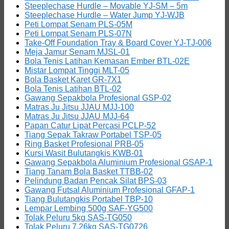
Steeplechase Hurdle – Movable YJ-SM – 5m
Steeplechase Hurdle – Water Jump YJ-WJB
Peti Lompat Senam PLS-05M
Peti Lompat Senam PLS-07N
Take-Off Foundation Tray & Board Cover YJ-TJ-006
Meja Jamur Senam MJSL-01
Bola Tenis Latihan Kemasan Ember BTL-02E
Mistar Lompat Tinggi MLT-05
Bola Basket Karet GR-7X1
Bola Tenis Latihan BTL-02
Gawang Sepakbola Profesional GSP-02
Matras Ju Jitsu JJAU MJJ-100
Matras Ju Jitsu JJAU MJJ-64
Papan Catur Lipat Percasi PCLP-52
Tiang Sepak Takraw Portabel TSP-05
Ring Basket Profesional PRB-05
Kursi Wasit Bulutangkis KWB-01
Gawang Sepakbola Aluminium Profesional GSAP-1
Tiang Tanam Bola Basket TTBB-02
Pelindung Badan Pencak Silat BPS-03
Gawang Futsal Aluminium Profesional GFAP-1
Tiang Bulutangkis Portabel TBP-10
Lempar Lembing 500g SAF-YG500
Tolak Peluru 5kg SAS-TG050
Tolak Peluru 7.26kg SAS-TG0726