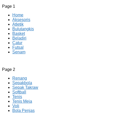
Page 1
Home
Aksesoris
Atletik
Bulutangkis
Basket
Beladiri
Catur
Futsal
Senam
CV JAYA BERSAMA Co Id
Menyediakan Semua Perlengkapan Olahraga Yang Lengkap, 
Page 2
Renang
Sepakbola
Sepak Takraw
Softball
Tenis
Tenis Meja
Voli
Bola Penjas