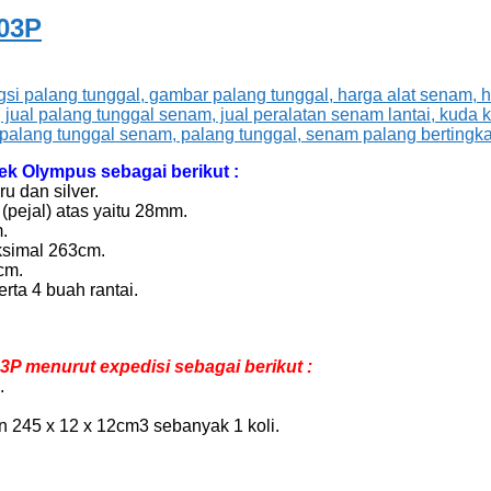
03P
k Olympus sebagai berikut :
u dan silver.
(pejal) atas yaitu 28mm.
.
ksimal 263cm.
cm.
rta 4 buah rantai.
 menurut expedisi sebagai berikut :
.
n 245 x 12 x 12cm3 sebanyak 1 koli.