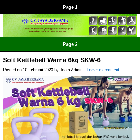
Page 1
CV JAYA BERSAMA Co Id
Menyediakan Semua Perlengkapan Olahraga Yang
Page 2
Lengkap, Berkualitas Dengan Harga Yang Murah
Soft Kettlebell Warna 6kg SKW-6
Posted on
10 Februari 2023
by
Team Admin
Leave a comment