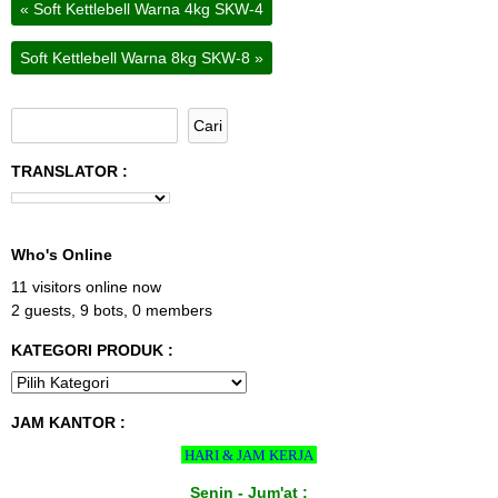
«
Soft Kettlebell Warna 4kg SKW-4
Soft Kettlebell Warna 8kg SKW-8
»
TRANSLATOR :
Who's Online
11 visitors online now
2 guests,
9 bots,
0 members
KATEGORI PRODUK :
JAM KANTOR :
HARI & JAM KERJA
Senin - Jum'at :