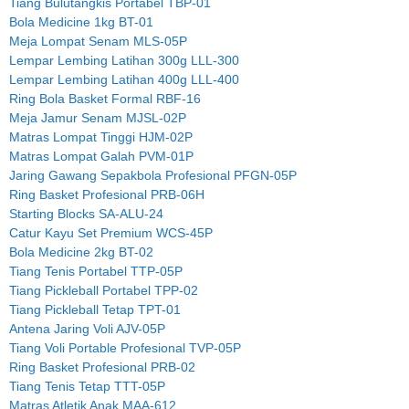
Tiang Bulutangkis Portabel TBP-01
Bola Medicine 1kg BT-01
Meja Lompat Senam MLS-05P
Lempar Lembing Latihan 300g LLL-300
Lempar Lembing Latihan 400g LLL-400
Ring Bola Basket Formal RBF-16
Meja Jamur Senam MJSL-02P
Matras Lompat Tinggi HJM-02P
Matras Lompat Galah PVM-01P
Jaring Gawang Sepakbola Profesional PFGN-05P
Ring Basket Profesional PRB-06H
Starting Blocks SA-ALU-24
Catur Kayu Set Premium WCS-45P
Bola Medicine 2kg BT-02
Tiang Tenis Portabel TTP-05P
Tiang Pickleball Portabel TPP-02
Tiang Pickleball Tetap TPT-01
Antena Jaring Voli AJV-05P
Tiang Voli Portable Profesional TVP-05P
Ring Basket Profesional PRB-02
Tiang Tenis Tetap TTT-05P
Matras Atletik Anak MAA-612