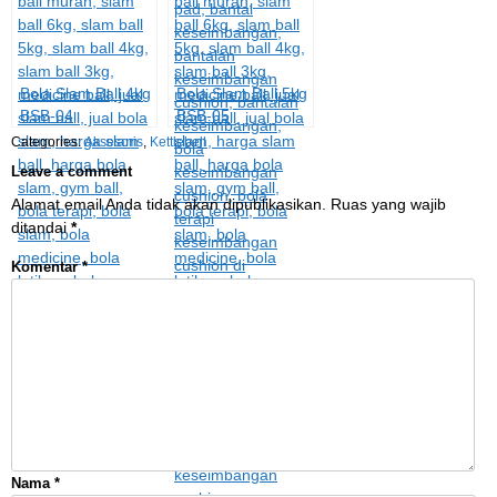
Bola Slam Ball 4kg
Bola Slam Ball 5kg
BSB-04
BSB-05
Categories:
Aksesoris
,
Kettlebell
Leave a comment
Alamat email Anda tidak akan dipublikasikan.
Ruas yang wajib
ditandai
*
Komentar
*
Nama
*