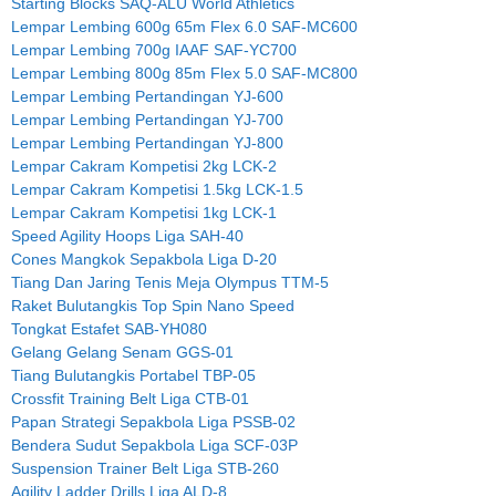
Starting Blocks SAQ-ALU World Athletics
Lempar Lembing 600g 65m Flex 6.0 SAF-MC600
Lempar Lembing 700g IAAF SAF-YC700
Lempar Lembing 800g 85m Flex 5.0 SAF-MC800
Lempar Lembing Pertandingan YJ-600
Lempar Lembing Pertandingan YJ-700
Lempar Lembing Pertandingan YJ-800
Lempar Cakram Kompetisi 2kg LCK-2
Lempar Cakram Kompetisi 1.5kg LCK-1.5
Lempar Cakram Kompetisi 1kg LCK-1
Speed Agility Hoops Liga SAH-40
Cones Mangkok Sepakbola Liga D-20
Tiang Dan Jaring Tenis Meja Olympus TTM-5
Raket Bulutangkis Top Spin Nano Speed
Tongkat Estafet SAB-YH080
Gelang Gelang Senam GGS-01
Tiang Bulutangkis Portabel TBP-05
Crossfit Training Belt Liga CTB-01
Papan Strategi Sepakbola Liga PSSB-02
Bendera Sudut Sepakbola Liga SCF-03P
Suspension Trainer Belt Liga STB-260
Agility Ladder Drills Liga ALD-8