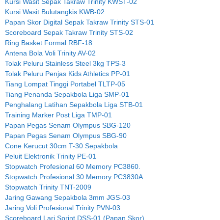
Kursi Wasit Sepak Takraw Trinity KWST-02
Kursi Wasit Bulutangkis KWB-02
Papan Skor Digital Sepak Takraw Trinity STS-01
Scoreboard Sepak Takraw Trinity STS-02
Ring Basket Formal RBF-18
Antena Bola Voli Trinity AV-02
Tolak Peluru Stainless Steel 3kg TPS-3
Tolak Peluru Penjas Kids Athletics PP-01
Tiang Lompat Tinggi Portabel TLTP-05
Tiang Penanda Sepakbola Liga SMP-01
Penghalang Latihan Sepakbola Liga STB-01
Training Marker Post Liga TMP-01
Papan Pegas Senam Olympus SBG-120
Papan Pegas Senam Olympus SBG-90
Cone Kerucut 30cm T-30 Sepakbola
Peluit Elektronik Trinity PE-01
Stopwatch Profesional 60 Memory PC3860.
Stopwatch Profesional 30 Memory PC3830A.
Stopwatch Trinity TNT-2009
Jaring Gawang Sepakbola 3mm JGS-03
Jaring Voli Profesional Trinity PVN-03
Scoreboard Lari Sprint DSS-01 (Papan Skor)