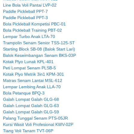
Line Bola Voli Pantai LVP-02
Paddle Pickleball PPT-7
Paddle Pickleball PPT-3
Bola Pickleball Kompetisi PBC-01
Bola Pickleball Training PBT-02
Lempar Turbo Anak LTA-70
Trampolin Senam Senior TSS-125-ST
Starting Block SB-08 (Balok Start Lari)
Balok Keseimbangan Senam BKS-03P
Kotak Plyo Lunak KPL-401
Peti Lompat Senam PLSB-5
Kotak Plyo Metrik 3in1 KPM-301
Matras Senam Lantai MSL-612
Lempar Lembing Anak LLA-70
Bola Petanque BPQ-3
Galah Lompat Galah GLG-68
Galah Lompat Galah GLG-63
Galah Lompat Galah GLG-59
Palang Tunggal Senam PTS-05JR
Kursi Wasit Voli Profesional KWV-02P
Tiang Voli Tanam TVT-06P