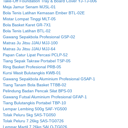
Take-Off Foundation Tray & Board Cover YJ-TJ-006
Meja Jamur Senam MJSL-01
Bola Tenis Latihan Kemasan Ember BTL-02E
Mistar Lompat Tinggi MLT-05
Bola Basket Karet GR-7X1
Bola Tenis Latihan BTL-02
Gawang Sepakbola Profesional GSP-02
Matras Ju Jitsu JJAU MJJ-100
Matras Ju Jitsu JJAU MJJ-64
Papan Catur Lipat Percasi PCLP-52
Tiang Sepak Takraw Portabel TSP-05
Ring Basket Profesional PRB-05
Kursi Wasit Bulutangkis KWB-01
Gawang Sepakbola Aluminium Profesional GSAP-1
Tiang Tanam Bola Basket TTBB-02
Pelindung Badan Pencak Silat BPS-03
Gawang Futsal Aluminium Profesional GFAP-1
Tiang Bulutangkis Portabel TBP-10
Lempar Lembing 500g SAF-YG500
Tolak Peluru 5kg SAS-TG050
Tolak Peluru 7.26kg SAS-TG0726
Lempar Martil 7.26kg SALQ-TG026