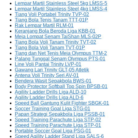
Lempar Martil Stainless Steel 5kg LMSS-5
Lempar Martil Stainless Steel 4kg LMSS-4
Tiang Voli Portabel Trinity TVP-02
Tiang Bola Tenis Tanam TTT-01P
Rak Lempar Martil RLM-01
Keranjang Bola Beroda Liga KBB-01
Meja Lompat Senam TaiShan MLS-02P
Tiang Bola Voli Tanam Trinity TVT-02
Tiang Bola Voli Tanam TVT-01P
Tiang dan Net Tenis Meja Olympus TTM-2
Palang Tunggal Senam Olympus PTS-01
Line Voli Pantai Trinity LVP-01
Gawang Lari Trinity GLT-05 Atletik
Antena Voli Trinity Seri AV-01
Bendera Wasit Sepakbola BWS-01
Body Protector Softball Top Spin BPSB-01
Agility Ladder Drills Liga ALD-10
Agility Ladder Drills Liga ALD-6
Speed Ball Gantung Kulit Fighter SBGK-01
Soccer Training Goal Liga STG-01
Papan Strategi Sepakbola Liga PSSB-01
Speed Training Parachute Liga STP-02
Speed Training Parachute Liga STP-01
Portable Soccer Goal Liga PSG-01
Speed Agility Ladder Stand Liga SALS-6