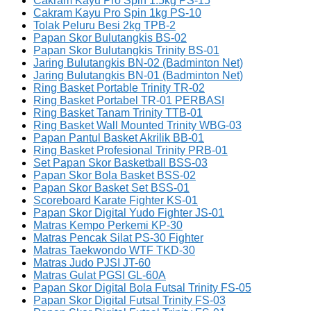
Cakram Kayu Pro Spin 1.5kg PS-15
Cakram Kayu Pro Spin 1kg PS-10
Tolak Peluru Besi 2kg TPB-2
Papan Skor Bulutangkis BS-02
Papan Skor Bulutangkis Trinity BS-01
Jaring Bulutangkis BN-02 (Badminton Net)
Jaring Bulutangkis BN-01 (Badminton Net)
Ring Basket Portable Trinity TR-02
Ring Basket Portabel TR-01 PERBASI
Ring Basket Tanam Trinity TTB-01
Ring Basket Wall Mounted Trinity WBG-03
Papan Pantul Basket Akrilik BB-01
Ring Basket Profesional Trinity PRB-01
Set Papan Skor Basketball BSS-03
Papan Skor Bola Basket BSS-02
Papan Skor Basket Set BSS-01
Scoreboard Karate Fighter KS-01
Papan Skor Digital Yudo Fighter JS-01
Matras Kempo Perkemi KP-30
Matras Pencak Silat PS-30 Fighter
Matras Taekwondo WTF TKD-30
Matras Judo PJSI JT-60
Matras Gulat PGSI GL-60A
Papan Skor Digital Bola Futsal Trinity FS-05
Papan Skor Digital Futsal Trinity FS-03