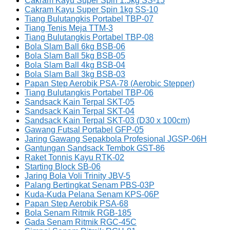
Cakram Kayu Super Spin 1.5kg SS-15
Cakram Kayu Super Spin 1kg SS-10
Tiang Bulutangkis Portabel TBP-07
Tiang Tenis Meja TTM-3
Tiang Bulutangkis Portabel TBP-08
Bola Slam Ball 6kg BSB-06
Bola Slam Ball 5kg BSB-05
Bola Slam Ball 4kg BSB-04
Bola Slam Ball 3kg BSB-03
Papan Step Aerobik PSA-78 (Aerobic Stepper)
Tiang Bulutangkis Portabel TBP-06
Sandsack Kain Terpal SKT-05
Sandsack Kain Terpal SKT-04
Sandsack Kain Terpal SKT-03 (D30 x 100cm)
Gawang Futsal Portabel GFP-05
Jaring Gawang Sepakbola Profesional JGSP-06H
Gantungan Sandsack Tembok GST-86
Raket Tonnis Kayu RTK-02
Starting Block SB-06
Jaring Bola Voli Trinity JBV-5
Palang Bertingkat Senam PBS-03P
Kuda-Kuda Pelana Senam KPS-06P
Papan Step Aerobik PSA-68
Bola Senam Ritmik RGB-185
Gada Senam Ritmik RGC-45C