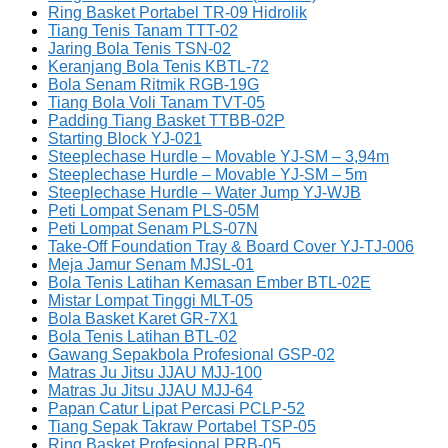
Ring Basket Portabel TR-09 Hidrolik
Tiang Tenis Tanam TTT-02
Jaring Bola Tenis TSN-02
Keranjang Bola Tenis KBTL-72
Bola Senam Ritmik RGB-19G
Tiang Bola Voli Tanam TVT-05
Padding Tiang Basket TTBB-02P
Starting Block YJ-021
Steeplechase Hurdle – Movable YJ-SM – 3,94m
Steeplechase Hurdle – Movable YJ-SM – 5m
Steeplechase Hurdle – Water Jump YJ-WJB
Peti Lompat Senam PLS-05M
Peti Lompat Senam PLS-07N
Take-Off Foundation Tray & Board Cover YJ-TJ-006
Meja Jamur Senam MJSL-01
Bola Tenis Latihan Kemasan Ember BTL-02E
Mistar Lompat Tinggi MLT-05
Bola Basket Karet GR-7X1
Bola Tenis Latihan BTL-02
Gawang Sepakbola Profesional GSP-02
Matras Ju Jitsu JJAU MJJ-100
Matras Ju Jitsu JJAU MJJ-64
Papan Catur Lipat Percasi PCLP-52
Tiang Sepak Takraw Portabel TSP-05
Ring Basket Profesional PRB-05