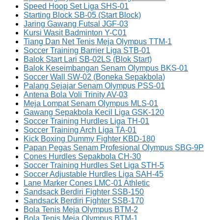
Speed Hoop Set Liga SHS-01
Starting Block SB-05 (Start Block)
Jaring Gawang Futsal JGF-03
Kursi Wasit Badminton Y-C01
Tiang Dan Net Tenis Meja Olympus TTM-1
Soccer Training Barrier Liga STB-01
Balok Start Lari SB-02LS (Blok Start)
Balok Keseimbangan Senam Olympus BKS-01
Soccer Wall SW-02 (Boneka Sepakbola)
Palang Sejajar Senam Olympus PSS-01
Antena Bola Voli Trinity AV-03
Meja Lompat Senam Olympus MLS-01
Gawang Sepakbola Kecil Liga GSK-120
Soccer Training Hurdles Liga TH-01
Soccer Training Arch Liga TA-01
Kick Boxing Dummy Fighter KBD-180
Papan Pegas Senam Profesional Olympus SBG-9P
Cones Hurdles Sepakbola CH-30
Soccer Training Hurdles Set Liga STH-5
Soccer Adjustable Hurdles Liga SAH-45
Lane Marker Cones LMC-01 Athletic
Sandsack Berdiri Fighter SSB-150
Sandsack Berdiri Fighter SSB-170
Bola Tenis Meja Olympus BTM-2
Bola Tenis Meja Olympus BTM-1