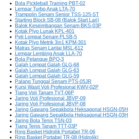
Bola Pickleball Training PBT-02
Lempar Turbo Anak LTA-70
Trampolin Senam Senior TSS-125-ST
Starting Block SB-08 (Balok Start Lari)
Balok Keseimbangan Senam BKS-03P
Kotak Plyo Lunak KPL-401
Peti Lompat Senam PLSB-5
Kotak Plyo Metrik 3in1 KPM-301
Matras Senam Lantai MSL-612
Lempar Lembing Anak LLA-70
Bola Petanque BPQ-3
Galah Lompat Galah GLG-68
Galah Lompat Galah GLG-63
Galah Lompat Galah GLG-59
Palang Tunggal Senam PTS-05JR
Kursi Wasit Voli Profesional KWV-02P
Tiang Voli Tanam TVT-06P
Jaring Voli Profesional JBVP-09
Jaring Voli Profesional JBVP-08
Jaring Gawang Sepakbola Heksagonal HSGN-05H
Jaring Gawang Sepakbola Heksagonal HSGN-03H
Jaring Bola Tenis TSN-03
Tiang Tenis Tanam TTT-03P
Ring Basket Hidrolik Portabel TR-06
Ring Basket Portabel TR-08 (Hidrolik)