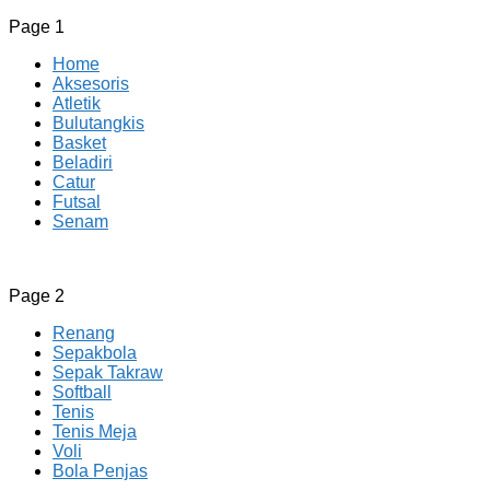
Page 1
Home
Aksesoris
Atletik
Bulutangkis
Basket
Beladiri
Catur
Futsal
Senam
CV JAYA BERSAMA Co Id
Menyediakan Semua Perlengkapan Olahraga Yang
Page 2
Lengkap, Berkualitas Dengan Harga Yang Murah
Renang
Sepakbola
Sepak Takraw
Softball
Tenis
Tenis Meja
Voli
Bola Penjas