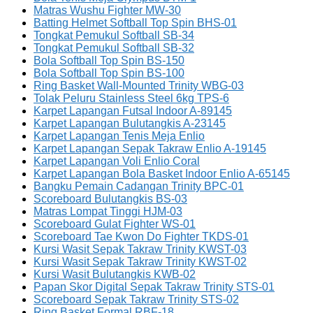
Matras Wushu Fighter MW-30
Batting Helmet Softball Top Spin BHS-01
Tongkat Pemukul Softball SB-34
Tongkat Pemukul Softball SB-32
Bola Softball Top Spin BS-150
Bola Softball Top Spin BS-100
Ring Basket Wall-Mounted Trinity WBG-03
Tolak Peluru Stainless Steel 6kg TPS-6
Karpet Lapangan Futsal Indoor A-89145
Karpet Lapangan Bulutangkis A-23145
Karpet Lapangan Tenis Meja Enlio
Karpet Lapangan Sepak Takraw Enlio A-19145
Karpet Lapangan Voli Enlio Coral
Karpet Lapangan Bola Basket Indoor Enlio A-65145
Bangku Pemain Cadangan Trinity BPC-01
Scoreboard Bulutangkis BS-03
Matras Lompat Tinggi HJM-03
Scoreboard Gulat Fighter WS-01
Scoreboard Tae Kwon Do Fighter TKDS-01
Kursi Wasit Sepak Takraw Trinity KWST-03
Kursi Wasit Sepak Takraw Trinity KWST-02
Kursi Wasit Bulutangkis KWB-02
Papan Skor Digital Sepak Takraw Trinity STS-01
Scoreboard Sepak Takraw Trinity STS-02
Ring Basket Formal RBF-18