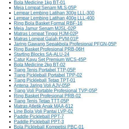
Bola Medicine 1kg BT-01
Meja Lompat Senam MLS-05P
Lempar Lembing Latihan 300g LLL-300
Lempar Lembing Latihan 400g LLL-400
Ring Bola Basket Formal RBF-16
Meja Jamur Senam MJSL-02P
Matras Lompat Tinggi HJM-02P
Matras Lompat Galah PVM-01P
Jaring Gawang Sepakbola Profesional PFGN-05P
Ring Basket Profesional PRB-06H
Starting Blocks SA-ALU-24
Catur Kayu Set Premium WCS-45P
Bola Medicine 2kg BT-02
Tiang Tenis Portabel TTP-05P
Tiang Pickleball Portabel TPP-02
Tiang Pickleball Tetap TPT-01
Antena Jaring Voli AJV-05P
Tiang Voli Portable Profesional TVP-05P
Ring Basket Profesional PRB-02
Tiang Tenis Tetap TTT-05P
Matras Atletik Anak MAA-612
Line Bola Voli Pantai LVP-02
Paddle Pickleball PPT-7
Paddle Pickleball PPT-3
Bola Pickleball Kompetisi PBC-01