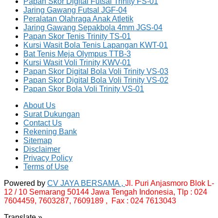
Papan Skor Digital Futsal Trinity FS-01
Jaring Gawang Futsal JGF-04
Peralatan Olahraga Anak Atletik
Jaring Gawang Sepakbola 4mm JGS-04
Papan Skor Tenis Trinity TS-01
Kursi Wasit Bola Tenis Lapangan KWT-01
Bat Tenis Meja Olympus TTB-3
Kursi Wasit Voli Trinity KWV-01
Papan Skor Digital Bola Voli Trinity VS-03
Papan Skor Digital Bola Voli Trinity VS-02
Papan Skor Bola Voli Trinity VS-01
About Us
Surat Dukungan
Contact Us
Rekening Bank
Sitemap
Disclaimer
Privacy Policy
Terms of Use
Powered by
CV JAYA BERSAMA ,
Jl. Puri Anjasmoro Blok L-
12 / 10 Semarang 50144 Jawa Tengah Indonesia,
Tlp : 024
7604459, 7603287, 7609189 , Fax : 024 7613043
Translate »