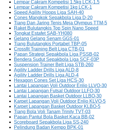
Lempar Cakram Kompetisi 1.5kg LCK-1.5
Lempar Cakram Kompetisi 1kg LCK-1
Speed Agility Hoops Liga SAH-40
Cones Mangkok Sepakbola Liga D-20
Tiang Dan Jaring Tenis Meja Olympus TTM-5
Raket Bulutangkis Top Spin Nano Speed
Tongkat Estafet SAB-YH080
Gelang Gelang Senam GGS-01
Tiang Bulutangkis Portabel TBP-05
Crossfit Training Belt Liga CTB-01
Papan Strategi Sepakbola Liga PSSB-02
Bendera Sudut Sepakbola Liga SCF-03P
Suspension Trainer Belt Liga STB-260
Agility Ladder Drills Liga ALD-8
Agility Ladder Drills Liga ALD-4
Hexagon Cones Set Liga HCS-30
Lantai Lapangan Voli Outdoor Enlio LLVO-30
Lantai Lapangan Futsal Outdoor LLFO-30
Lantai Lapangan Basket Outdoor LLBO-30
Karpet Lapangan Voli Outdoor Enlio KLVO-5
Karpet Lapangan Basket Outdoor KLBO-5
Tiang Bola Voli Tanam Trinity TVT-03
Papan Pantul Bola Basket Kaca BB-02
Scoreboard Sepakbola Liga SS-240
Pelindung Badan Kempo BPK-01