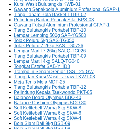
Kursi Wasit Bulutangkis KWB-01
Gawang Sepakbola Aluminium Profesional GSAP-1
Tiang Tanam Bola Basket TTBB-02
Pelindung Badan Pencak Silat BPS-03
Gawang Futsal Aluminium Profesional GFAP-1
Tiang Bulutangkis Portabel TBP-10
Lempar Lembing 500g SAF-YG500
Tolak Peluru 5kg SAS-TG050
Tolak Peluru 7.26kg SAS-TG0726
Lempar Martil 7.26kg SALQ-TG026
Tiang Bulutangkis Portabel TBP-09
Lempar Martil 4kg SALQ-TG040
Tongkat Estafet SAB-YHD8
Trampolin Senam Senior TSS-125-GW
Tiang dan Kursi Wasit Takraw TKWT-03
Meja Tenis Meja MDF-25
Tiang Bulutangkis Portable TBP-12
Pelindung Kepala Taekwondo PKT-05
Balance Board Olympus BBO-40
Balance Cushion Olympus BCO-30
Soft Kettlebell Warna 8kg SKW-8
Soft Kettlebell Warna 6kg SKW-6
Soft Kettlebell Warna 4kg SKW-4
Bola Slam Ball 9kg BSB-09
Bola Slam Ball 8kg BSB-08