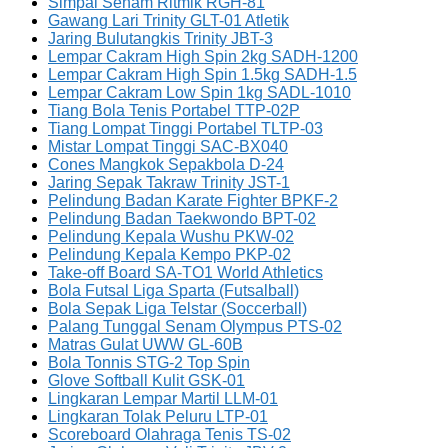
Simpai Senam Ritmik RGH-81
Gawang Lari Trinity GLT-01 Atletik
Jaring Bulutangkis Trinity JBT-3
Lempar Cakram High Spin 2kg SADH-1200
Lempar Cakram High Spin 1.5kg SADH-1.5
Lempar Cakram Low Spin 1kg SADL-1010
Tiang Bola Tenis Portabel TTP-02P
Tiang Lompat Tinggi Portabel TLTP-03
Mistar Lompat Tinggi SAC-BX040
Cones Mangkok Sepakbola D-24
Jaring Sepak Takraw Trinity JST-1
Pelindung Badan Karate Fighter BPKF-2
Pelindung Badan Taekwondo BPT-02
Pelindung Kepala Wushu PKW-02
Pelindung Kepala Kempo PKP-02
Take-off Board SA-TO1 World Athletics
Bola Futsal Liga Sparta (Futsalball)
Bola Sepak Liga Telstar (Soccerball)
Palang Tunggal Senam Olympus PTS-02
Matras Gulat UWW GL-60B
Bola Tonnis STG-2 Top Spin
Glove Softball Kulit GSK-01
Lingkaran Lempar Martil LLM-01
Lingkaran Tolak Peluru LTP-01
Scoreboard Olahraga Tenis TS-02