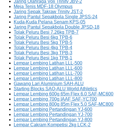
Jaring Olahraga Voli Trinity JBV-2
Meja Tenis MDF-18 Olympus
Jaring Sepak Takraw Trinity JST-2
Jaring Pantul Sepakbola Single JPSS-24
Kuda-Kuda Pelana Senam KPS-05
Jaring Pantul Sepakbola Double JPSD-18
Tolak Peluru Besi 7.26kg TPB-7
Tolak Peluru Besi 6kg TPB-6
Tolak Peluru Besi 5kg TPB-5
Tolak Peluru Besi 4kg TPB-4
Tolak Peluru Besi 3kg TPB-3
Tolak Peluru Besi 1kg TPB-1
Lempar Lembing Latihan LLL-500
Lempar Lembing Latihan LLL-600
Lempar Lembing Latihan LLL-700
Lempar Lembing Latihan LLL-800
Gawang Lari Aluminium SAH-ALU
Starting Blocks SAQ-ALU World Athletics
Lempar Lembing 600g 65m Flex 6.0 SAF-MC600
Lempar Lembing 700g IAAF SAF-YC700
Lempar Lembing 800g 85m Flex 5.0 SAF-MC800
Lempar Lembing Pertandingan YJ-600
Lempar Lembing Pertandingan YJ-700
Lempar Lembing Pertandingan YJ-800
Lempar Cakram Kompetisi 2kg LCK-2