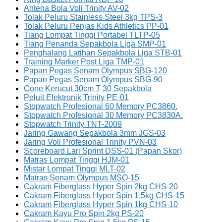
Antena Bola Voli Trinity AV-02
Tolak Peluru Stainless Steel 3kg TPS-3
Tolak Peluru Penjas Kids Athletics PP-01
Tiang Lompat Tinggi Portabel TLTP-05
Tiang Penanda Sepakbola Liga SMP-01
Penghalang Latihan Sepakbola Liga STB-01
Training Marker Post Liga TMP-01
Papan Pegas Senam Olympus SBG-120
Papan Pegas Senam Olympus SBG-90
Cone Kerucut 30cm T-30 Sepakbola
Peluit Elektronik Trinity PE-01
Stopwatch Profesional 60 Memory PC3860.
Stopwatch Profesional 30 Memory PC3830A.
Stopwatch Trinity TNT-2009
Jaring Gawang Sepakbola 3mm JGS-03
Jaring Voli Profesional Trinity PVN-03
Scoreboard Lari Sprint DSS-01 (Papan Skor)
Matras Lompat Tinggi HJM-01
Mistar Lompat Tinggi MLT-02
Matras Senam Olympus MSO-15
Cakram Fiberglass Hyper Spin 2kg CHS-20
Cakram Fiberglass Hyper Spin 1.5kg CHS-15
Cakram Fiberglass Hyper Spin 1kg CHS-10
Cakram Kayu Pro Spin 2kg PS-20