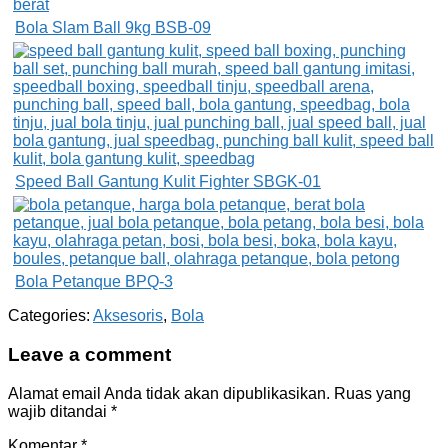
Bola Slam Ball 9kg BSB-09
Speed Ball Gantung Kulit Fighter SBGK-01
Bola Petanque BPQ-3
Categories:
Aksesoris
,
Bola
Leave a comment
Alamat email Anda tidak akan dipublikasikan.
Ruas yang
wajib ditandai
*
Komentar
*