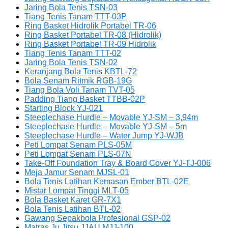
Jaring Bola Tenis TSN-03
Tiang Tenis Tanam TTT-03P
Ring Basket Hidrolik Portabel TR-06
Ring Basket Portabel TR-08 (Hidrolik)
Ring Basket Portabel TR-09 Hidrolik
Tiang Tenis Tanam TTT-02
Jaring Bola Tenis TSN-02
Keranjang Bola Tenis KBTL-72
Bola Senam Ritmik RGB-19G
Tiang Bola Voli Tanam TVT-05
Padding Tiang Basket TTBB-02P
Starting Block YJ-021
Steeplechase Hurdle – Movable YJ-SM – 3,94m
Steeplechase Hurdle – Movable YJ-SM – 5m
Steeplechase Hurdle – Water Jump YJ-WJB
Peti Lompat Senam PLS-05M
Peti Lompat Senam PLS-07N
Take-Off Foundation Tray & Board Cover YJ-TJ-006
Meja Jamur Senam MJSL-01
Bola Tenis Latihan Kemasan Ember BTL-02E
Mistar Lompat Tinggi MLT-05
Bola Basket Karet GR-7X1
Bola Tenis Latihan BTL-02
Gawang Sepakbola Profesional GSP-02
Matras Ju Jitsu JJAU MJJ-100