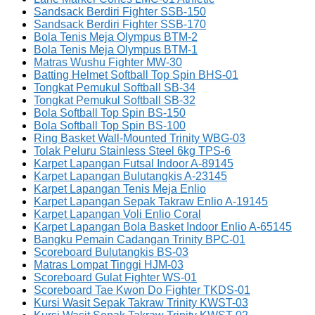
Sandsack Berdiri Fighter SSB-150
Sandsack Berdiri Fighter SSB-170
Bola Tenis Meja Olympus BTM-2
Bola Tenis Meja Olympus BTM-1
Matras Wushu Fighter MW-30
Batting Helmet Softball Top Spin BHS-01
Tongkat Pemukul Softball SB-34
Tongkat Pemukul Softball SB-32
Bola Softball Top Spin BS-150
Bola Softball Top Spin BS-100
Ring Basket Wall-Mounted Trinity WBG-03
Tolak Peluru Stainless Steel 6kg TPS-6
Karpet Lapangan Futsal Indoor A-89145
Karpet Lapangan Bulutangkis A-23145
Karpet Lapangan Tenis Meja Enlio
Karpet Lapangan Sepak Takraw Enlio A-19145
Karpet Lapangan Voli Enlio Coral
Karpet Lapangan Bola Basket Indoor Enlio A-65145
Bangku Pemain Cadangan Trinity BPC-01
Scoreboard Bulutangkis BS-03
Matras Lompat Tinggi HJM-03
Scoreboard Gulat Fighter WS-01
Scoreboard Tae Kwon Do Fighter TKDS-01
Kursi Wasit Sepak Takraw Trinity KWST-03