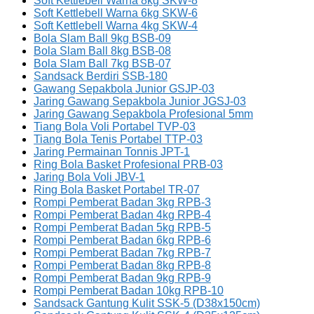
Soft Kettlebell Warna 8kg SKW-8
Soft Kettlebell Warna 6kg SKW-6
Soft Kettlebell Warna 4kg SKW-4
Bola Slam Ball 9kg BSB-09
Bola Slam Ball 8kg BSB-08
Bola Slam Ball 7kg BSB-07
Sandsack Berdiri SSB-180
Gawang Sepakbola Junior GSJP-03
Jaring Gawang Sepakbola Junior JGSJ-03
Jaring Gawang Sepakbola Profesional 5mm
Tiang Bola Voli Portabel TVP-03
Tiang Bola Tenis Portabel TTP-03
Jaring Permainan Tonnis JPT-1
Ring Bola Basket Profesional PRB-03
Jaring Bola Voli JBV-1
Ring Bola Basket Portabel TR-07
Rompi Pemberat Badan 3kg RPB-3
Rompi Pemberat Badan 4kg RPB-4
Rompi Pemberat Badan 5kg RPB-5
Rompi Pemberat Badan 6kg RPB-6
Rompi Pemberat Badan 7kg RPB-7
Rompi Pemberat Badan 8kg RPB-8
Rompi Pemberat Badan 9kg RPB-9
Rompi Pemberat Badan 10kg RPB-10
Sandsack Gantung Kulit SSK-5 (D38x150cm)