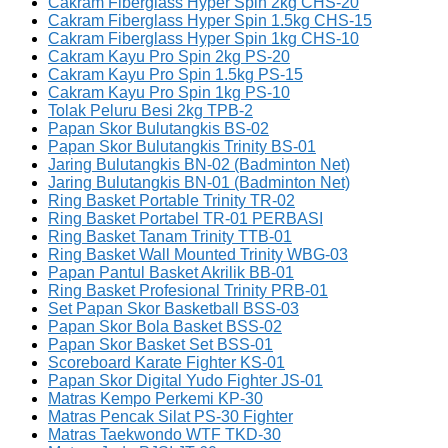
Cakram Fiberglass Hyper Spin 2kg CHS-20
Cakram Fiberglass Hyper Spin 1.5kg CHS-15
Cakram Fiberglass Hyper Spin 1kg CHS-10
Cakram Kayu Pro Spin 2kg PS-20
Cakram Kayu Pro Spin 1.5kg PS-15
Cakram Kayu Pro Spin 1kg PS-10
Tolak Peluru Besi 2kg TPB-2
Papan Skor Bulutangkis BS-02
Papan Skor Bulutangkis Trinity BS-01
Jaring Bulutangkis BN-02 (Badminton Net)
Jaring Bulutangkis BN-01 (Badminton Net)
Ring Basket Portable Trinity TR-02
Ring Basket Portabel TR-01 PERBASI
Ring Basket Tanam Trinity TTB-01
Ring Basket Wall Mounted Trinity WBG-03
Papan Pantul Basket Akrilik BB-01
Ring Basket Profesional Trinity PRB-01
Set Papan Skor Basketball BSS-03
Papan Skor Bola Basket BSS-02
Papan Skor Basket Set BSS-01
Scoreboard Karate Fighter KS-01
Papan Skor Digital Yudo Fighter JS-01
Matras Kempo Perkemi KP-30
Matras Pencak Silat PS-30 Fighter
Matras Taekwondo WTF TKD-30