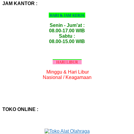
:
JAM KANTOR :
HARI & JAM KERJA
Senin - Jum'at :
08.00-17.00 WIB
Sabtu :
08.00-15.00 WIB
HARI LIBUR
Minggu & Hari Libur
Nasional / Keagamaan
TOKO ONLINE :