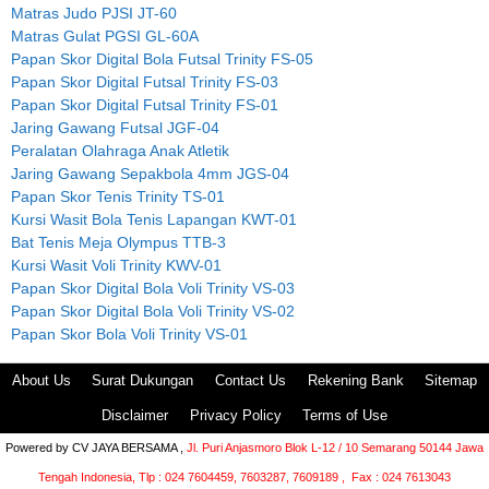
Matras Judo PJSI JT-60
Matras Gulat PGSI GL-60A
Papan Skor Digital Bola Futsal Trinity FS-05
Papan Skor Digital Futsal Trinity FS-03
Papan Skor Digital Futsal Trinity FS-01
Jaring Gawang Futsal JGF-04
Peralatan Olahraga Anak Atletik
Jaring Gawang Sepakbola 4mm JGS-04
Papan Skor Tenis Trinity TS-01
Kursi Wasit Bola Tenis Lapangan KWT-01
Bat Tenis Meja Olympus TTB-3
Kursi Wasit Voli Trinity KWV-01
Papan Skor Digital Bola Voli Trinity VS-03
Papan Skor Digital Bola Voli Trinity VS-02
Papan Skor Bola Voli Trinity VS-01
About Us
Surat Dukungan
Contact Us
Rekening Bank
Sitemap
Disclaimer
Privacy Policy
Terms of Use
Powered by
CV JAYA BERSAMA ,
Jl. Puri Anjasmoro Blok L-12 / 10 Semarang 50144 Jawa
Tengah Indonesia,
Tlp : 024 7604459, 7603287, 7609189 , Fax : 024 7613043