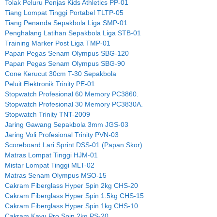
Tolak Peluru Penjas Kids Athletics PP-01
Tiang Lompat Tinggi Portabel TLTP-05
Tiang Penanda Sepakbola Liga SMP-01
Penghalang Latihan Sepakbola Liga STB-01
Training Marker Post Liga TMP-01
Papan Pegas Senam Olympus SBG-120
Papan Pegas Senam Olympus SBG-90
Cone Kerucut 30cm T-30 Sepakbola
Peluit Elektronik Trinity PE-01
Stopwatch Profesional 60 Memory PC3860.
Stopwatch Profesional 30 Memory PC3830A.
Stopwatch Trinity TNT-2009
Jaring Gawang Sepakbola 3mm JGS-03
Jaring Voli Profesional Trinity PVN-03
Scoreboard Lari Sprint DSS-01 (Papan Skor)
Matras Lompat Tinggi HJM-01
Mistar Lompat Tinggi MLT-02
Matras Senam Olympus MSO-15
Cakram Fiberglass Hyper Spin 2kg CHS-20
Cakram Fiberglass Hyper Spin 1.5kg CHS-15
Cakram Fiberglass Hyper Spin 1kg CHS-10
Cakram Kayu Pro Spin 2kg PS-20