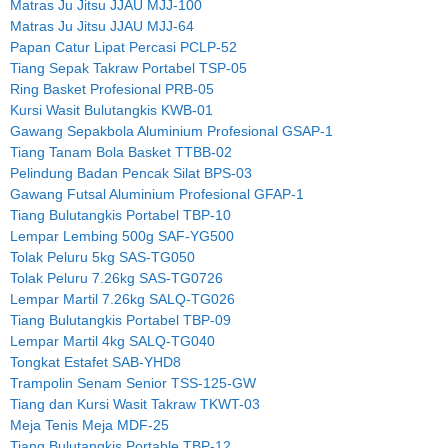
Matras Ju Jitsu JJAU MJJ-100
Matras Ju Jitsu JJAU MJJ-64
Papan Catur Lipat Percasi PCLP-52
Tiang Sepak Takraw Portabel TSP-05
Ring Basket Profesional PRB-05
Kursi Wasit Bulutangkis KWB-01
Gawang Sepakbola Aluminium Profesional GSAP-1
Tiang Tanam Bola Basket TTBB-02
Pelindung Badan Pencak Silat BPS-03
Gawang Futsal Aluminium Profesional GFAP-1
Tiang Bulutangkis Portabel TBP-10
Lempar Lembing 500g SAF-YG500
Tolak Peluru 5kg SAS-TG050
Tolak Peluru 7.26kg SAS-TG0726
Lempar Martil 7.26kg SALQ-TG026
Tiang Bulutangkis Portabel TBP-09
Lempar Martil 4kg SALQ-TG040
Tongkat Estafet SAB-YHD8
Trampolin Senam Senior TSS-125-GW
Tiang dan Kursi Wasit Takraw TKWT-03
Meja Tenis Meja MDF-25
Tiang Bulutangkis Portable TBP-12