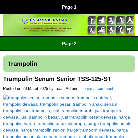
Page 1
CV JAYA BERSAMA Co Id
Menyediakan Semua Perlengkapan Olahraga Yang
Page 2
Lengkap, Berkualitas Dengan Harga Yang Murah
Trampolin
Trampolin Senam Senior TSS-125-ST
Posted on
28 Maret 2025
by
Team Admin
Leave a comment