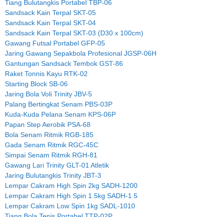
Tiang Bulutangkis Portabel TBP-06
Sandsack Kain Terpal SKT-05
Sandsack Kain Terpal SKT-04
Sandsack Kain Terpal SKT-03 (D30 x 100cm)
Gawang Futsal Portabel GFP-05
Jaring Gawang Sepakbola Profesional JGSP-06H
Gantungan Sandsack Tembok GST-86
Raket Tonnis Kayu RTK-02
Starting Block SB-06
Jaring Bola Voli Trinity JBV-5
Palang Bertingkat Senam PBS-03P
Kuda-Kuda Pelana Senam KPS-06P
Papan Step Aerobik PSA-68
Bola Senam Ritmik RGB-185
Gada Senam Ritmik RGC-45C
Simpai Senam Ritmik RGH-81
Gawang Lari Trinity GLT-01 Atletik
Jaring Bulutangkis Trinity JBT-3
Lempar Cakram High Spin 2kg SADH-1200
Lempar Cakram High Spin 1.5kg SADH-1.5
Lempar Cakram Low Spin 1kg SADL-1010
Tiang Bola Tenis Portabel TTP-02P