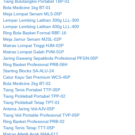
Tiang Bulutangkis Portabel TBP-01
Bola Medicine 1kg BT-01
Meja Lompat Senam MLS-05P
Lempar Lembing Latihan 300g LLL-300
Lempar Lembing Latihan 400g LLL-400
Ring Bola Basket Formal RBF-16
Meja Jamur Senam MJSL-02P
Matras Lompat Tinggi HJM-02P
Matras Lompat Galah PVM-01P
Jaring Gawang Sepakbola Profesional PFGN-05P
Ring Basket Profesional PRB-06H
Starting Blocks SA-ALU-24
Catur Kayu Set Premium WCS-45P
Bola Medicine 2kg BT-02
Tiang Tenis Portabel TTP-05P
Tiang Pickleball Portabel TPP-02
Tiang Pickleball Tetap TPT-01
Antena Jaring Voli AJV-05P
Tiang Voli Portable Profesional TVP-05P
Ring Basket Profesional PRB-02
Tiang Tenis Tetap TTT-05P
Matras Atletik Anak MAA-612