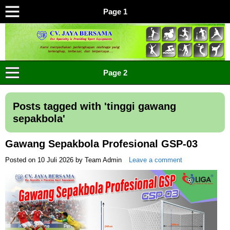
Page 1
CV JAYA BERSAMA Co Id
Menyediakan Semua Perlengkapan Olahraga Yang
Page 2
Lengkap, Berkualitas Dengan Harga Yang Murah
Posts tagged with '
tinggi gawang
sepakbola
'
Gawang Sepakbola Profesional GSP-03
Posted on
10 Juli 2026
by
Team Admin
Leave a comment