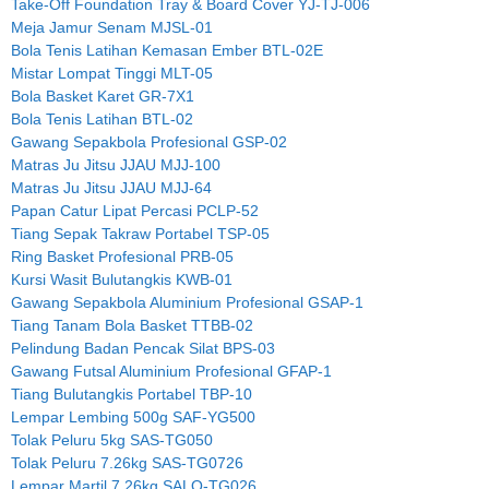
Take-Off Foundation Tray & Board Cover YJ-TJ-006
Meja Jamur Senam MJSL-01
Bola Tenis Latihan Kemasan Ember BTL-02E
Mistar Lompat Tinggi MLT-05
Bola Basket Karet GR-7X1
Bola Tenis Latihan BTL-02
Gawang Sepakbola Profesional GSP-02
Matras Ju Jitsu JJAU MJJ-100
Matras Ju Jitsu JJAU MJJ-64
Papan Catur Lipat Percasi PCLP-52
Tiang Sepak Takraw Portabel TSP-05
Ring Basket Profesional PRB-05
Kursi Wasit Bulutangkis KWB-01
Gawang Sepakbola Aluminium Profesional GSAP-1
Tiang Tanam Bola Basket TTBB-02
Pelindung Badan Pencak Silat BPS-03
Gawang Futsal Aluminium Profesional GFAP-1
Tiang Bulutangkis Portabel TBP-10
Lempar Lembing 500g SAF-YG500
Tolak Peluru 5kg SAS-TG050
Tolak Peluru 7.26kg SAS-TG0726
Lempar Martil 7.26kg SALQ-TG026