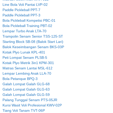
Line Bola Voli Pantai LVP-02
Paddle Pickleball PPT-7
Paddle Pickleball PPT-3
Bola Pickleball Kompetisi PBC-01
Bola Pickleball Training PBT-02
Lempar Turbo Anak LTA-70
Trampolin Senam Senior TSS-125-ST
Starting Block SB-08 (Balok Start Lari)
Balok Keseimbangan Senam BKS-03P
Kotak Plyo Lunak KPL-401
Peti Lompat Senam PLSB-5
Kotak Plyo Metrik 3in1 KPM-301
Matras Senam Lantai MSL-612
Lempar Lembing Anak LLA-70
Bola Petanque BPQ-3
Galah Lompat Galah GLG-68
Galah Lompat Galah GLG-63
Galah Lompat Galah GLG-59
Palang Tunggal Senam PTS-05JR
Kursi Wasit Voli Profesional KWV-02P
Tiang Voli Tanam TVT-06P