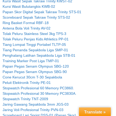
Kursi Wasit Sepak Takraw Trinity KWST-02
Kursi Wasit Bulutangkis KWB-02
Papan Skor Digital Sepak Takraw Trinity STS-01
Scoreboard Sepak Takraw Trinity STS-02
Ring Basket Formal RBF-18
Antena Bola Voli Trinity AV-02
Tolak Peluru Stainless Steel 3kg TPS-3
Tolak Peluru Penjas Kids Athletics PP-01
Tiang Lompat Tinggi Portabel TLTP-05
Tiang Penanda Sepakbola Liga SMP-01
Penghalang Latihan Sepakbola Liga STB-01
Training Marker Post Liga TMP-01
Papan Pegas Senam Olympus SBG-120
Papan Pegas Senam Olympus SBG-90
Cone Kerucut 30cm T-30 Sepakbola
Peluit Elektronik Trinity PE-01
Stopwatch Profesional 60 Memory PC3860.
Stopwatch Profesional 30 Memory PC3830A.
Stopwatch Trinity TNT-2009
Jaring Gawang Sepakbola 3mm JGS-03
Jaring Voli Profesional Trinity PVN-03
Translate »
Scoreboard Lari Sprint DSS-01 (Papan Skor)