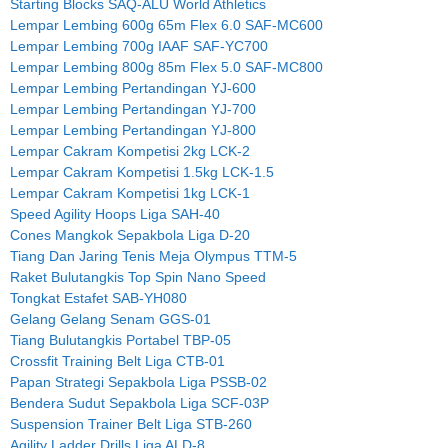
Starting Blocks SAQ-ALU World Athletics
Lempar Lembing 600g 65m Flex 6.0 SAF-MC600
Lempar Lembing 700g IAAF SAF-YC700
Lempar Lembing 800g 85m Flex 5.0 SAF-MC800
Lempar Lembing Pertandingan YJ-600
Lempar Lembing Pertandingan YJ-700
Lempar Lembing Pertandingan YJ-800
Lempar Cakram Kompetisi 2kg LCK-2
Lempar Cakram Kompetisi 1.5kg LCK-1.5
Lempar Cakram Kompetisi 1kg LCK-1
Speed Agility Hoops Liga SAH-40
Cones Mangkok Sepakbola Liga D-20
Tiang Dan Jaring Tenis Meja Olympus TTM-5
Raket Bulutangkis Top Spin Nano Speed
Tongkat Estafet SAB-YH080
Gelang Gelang Senam GGS-01
Tiang Bulutangkis Portabel TBP-05
Crossfit Training Belt Liga CTB-01
Papan Strategi Sepakbola Liga PSSB-02
Bendera Sudut Sepakbola Liga SCF-03P
Suspension Trainer Belt Liga STB-260
Agility Ladder Drills Liga ALD-8