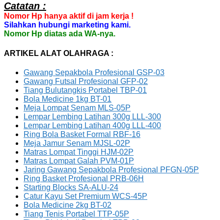
Catatan :
Nomor Hp hanya aktif di jam kerja !
Silahkan hubungi marketing kami.
Nomor Hp diatas ada WA-nya.
ARTIKEL ALAT OLAHRAGA :
Gawang Sepakbola Profesional GSP-03
Gawang Futsal Profesional GFP-02
Tiang Bulutangkis Portabel TBP-01
Bola Medicine 1kg BT-01
Meja Lompat Senam MLS-05P
Lempar Lembing Latihan 300g LLL-300
Lempar Lembing Latihan 400g LLL-400
Ring Bola Basket Formal RBF-16
Meja Jamur Senam MJSL-02P
Matras Lompat Tinggi HJM-02P
Matras Lompat Galah PVM-01P
Jaring Gawang Sepakbola Profesional PFGN-05P
Ring Basket Profesional PRB-06H
Starting Blocks SA-ALU-24
Catur Kayu Set Premium WCS-45P
Bola Medicine 2kg BT-02
Tiang Tenis Portabel TTP-05P