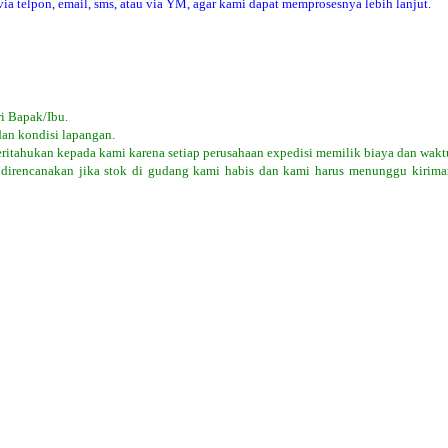
 telpon, email, sms, atau via YM, agar kami dapat memprosesnya lebih lanjut.
i Bapak/Ibu.
dan kondisi lapangan.
eritahukan kepada kami karena setiap perusahaan expedisi memilik biaya dan wakt
 direncanakan jika stok di gudang kami habis dan kami harus menunggu kiriman