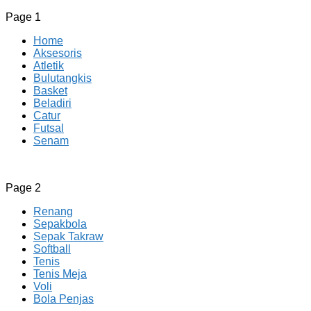
Page 1
Home
Aksesoris
Atletik
Bulutangkis
Basket
Beladiri
Catur
Futsal
Senam
CV JAYA BERSAMA Co Id
Menyediakan Semua Perlengkapan Olahraga Yang Lengkap, 
Page 2
Renang
Sepakbola
Sepak Takraw
Softball
Tenis
Tenis Meja
Voli
Bola Penjas