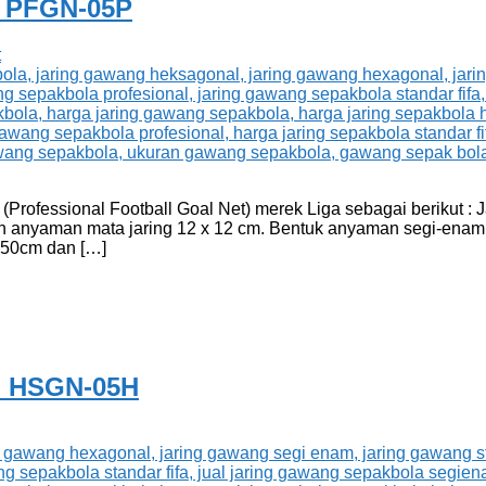
l PFGN-05P
t
rofessional Football Goal Net) merek Liga sebagai berikut : J
an anyaman mata jaring 12 x 12 cm. Bentuk anyaman segi-enam
 250cm dan […]
l HSGN-05H