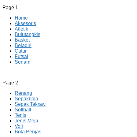
Page 1
Home
Aksesoris
Atletik
Bulutangkis
Basket
Beladiri
Catur
Futsal
Senam
CV JAYA BERSAMA Co Id
Menyediakan Semua Perlengkapan Olahraga Yang Lengkap, 
Page 2
Renang
Sepakbola
Sepak Takraw
Softball
Tenis
Tenis Meja
Voli
Bola Penjas