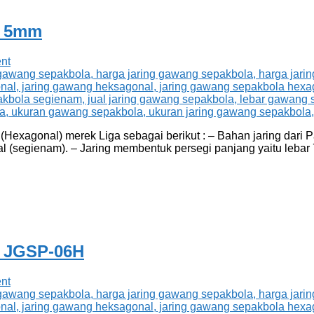
l 5mm
nt
exagonal) merek Liga sebagai berikut : – Bahan jaring dari P
l (segienam). – Jaring membentuk persegi panjang yaitu lebar
l JGSP-06H
nt