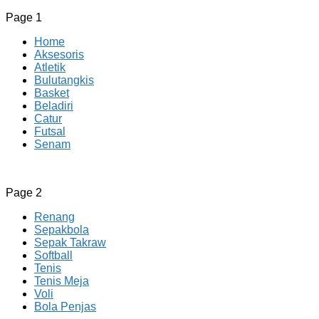
Page 1
Home
Aksesoris
Atletik
Bulutangkis
Basket
Beladiri
Catur
Futsal
Senam
CV JAYA BERSAMA Co Id
Menyediakan Semua Perlengkapan Olahraga Yang Lengkap, 
Page 2
Renang
Sepakbola
Sepak Takraw
Softball
Tenis
Tenis Meja
Voli
Bola Penjas