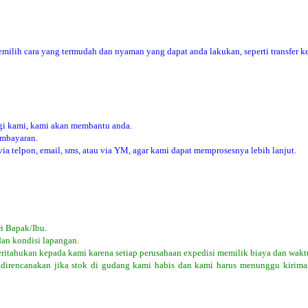
ilih cara yang termudah dan nyaman yang dapat anda lakukan, seperti transfer ke
i kami, kami akan membantu anda.
embayaran.
 telpon, email, sms, atau via YM, agar kami dapat memprosesnya lebih lanjut.
i Bapak/Ibu.
dan kondisi lapangan.
eritahukan kepada kami karena setiap perusahaan expedisi memilik biaya dan wakt
 direncanakan jika stok di gudang kami habis dan kami harus menunggu kiriman