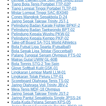
Tiang Bola Tenis Portabel TTP-02P
Tiang Lompat Tinggi Portabel TLTP-03
Mistar Lompat Tinggi SAC-BX040
Cones Mangkok Sepakbola D-24
Jaring Sepak Takraw Trinity JST-1
Pelindung Badan Karate Fighter BPKF-2
Pelindung Badan Taekwondo BPT-02
Pelindung Kepala Wushu PKW-02
Pelindung Kepala Kempo PKP-02
Take-off Board SA-TO1 World Athletics
Bola Futsal Liga Sparta (Futsalball)
Bola Sepak Liga Telstar (Soccerball)
Palang Tunggal Senam Olympus PTS-02
Matras Gulat UWW GL-60B
Bola Tonnis STG-2 Top Spin
Glove Softball Kulit GSK-01
Lingkaran Lempar Martil LLM-01
Lingkaran Tolak Peluru LTP-01
Scoreboard Olahraga Tenis TS-02
Jaring Olahraga Voli Trinity JBV-2
Meja Tenis MDF-18 Olympus
Jaring Sepak Takraw Trinity JST-2
Jaring Pantul Sepakbola Single JPSS-24
Kuda-Kuda Pelana Senam KPS-05