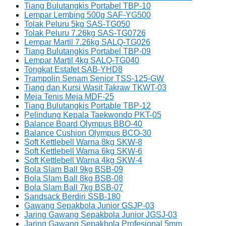
Tiang Bulutangkis Portabel TBP-10
Lempar Lembing 500g SAF-YG500
Tolak Peluru 5kg SAS-TG050
Tolak Peluru 7.26kg SAS-TG0726
Lempar Martil 7.26kg SALQ-TG026
Tiang Bulutangkis Portabel TBP-09
Lempar Martil 4kg SALQ-TG040
Tongkat Estafet SAB-YHD8
Trampolin Senam Senior TSS-125-GW
Tiang dan Kursi Wasit Takraw TKWT-03
Meja Tenis Meja MDF-25
Tiang Bulutangkis Portable TBP-12
Pelindung Kepala Taekwondo PKT-05
Balance Board Olympus BBO-40
Balance Cushion Olympus BCO-30
Soft Kettlebell Warna 8kg SKW-8
Soft Kettlebell Warna 6kg SKW-6
Soft Kettlebell Warna 4kg SKW-4
Bola Slam Ball 9kg BSB-09
Bola Slam Ball 8kg BSB-08
Bola Slam Ball 7kg BSB-07
Sandsack Berdiri SSB-180
Gawang Sepakbola Junior GSJP-03
Jaring Gawang Sepakbola Junior JGSJ-03
Jaring Gawang Sepakbola Profesional 5mm