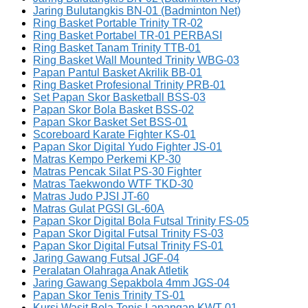
Jaring Bulutangkis BN-01 (Badminton Net)
Ring Basket Portable Trinity TR-02
Ring Basket Portabel TR-01 PERBASI
Ring Basket Tanam Trinity TTB-01
Ring Basket Wall Mounted Trinity WBG-03
Papan Pantul Basket Akrilik BB-01
Ring Basket Profesional Trinity PRB-01
Set Papan Skor Basketball BSS-03
Papan Skor Bola Basket BSS-02
Papan Skor Basket Set BSS-01
Scoreboard Karate Fighter KS-01
Papan Skor Digital Yudo Fighter JS-01
Matras Kempo Perkemi KP-30
Matras Pencak Silat PS-30 Fighter
Matras Taekwondo WTF TKD-30
Matras Judo PJSI JT-60
Matras Gulat PGSI GL-60A
Papan Skor Digital Bola Futsal Trinity FS-05
Papan Skor Digital Futsal Trinity FS-03
Papan Skor Digital Futsal Trinity FS-01
Jaring Gawang Futsal JGF-04
Peralatan Olahraga Anak Atletik
Jaring Gawang Sepakbola 4mm JGS-04
Papan Skor Tenis Trinity TS-01
Kursi Wasit Bola Tenis Lapangan KWT-01