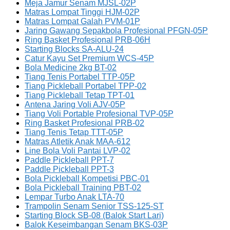
Meja Jamur Senam MJSL-02P
Matras Lompat Tinggi HJM-02P
Matras Lompat Galah PVM-01P
Jaring Gawang Sepakbola Profesional PFGN-05P
Ring Basket Profesional PRB-06H
Starting Blocks SA-ALU-24
Catur Kayu Set Premium WCS-45P
Bola Medicine 2kg BT-02
Tiang Tenis Portabel TTP-05P
Tiang Pickleball Portabel TPP-02
Tiang Pickleball Tetap TPT-01
Antena Jaring Voli AJV-05P
Tiang Voli Portable Profesional TVP-05P
Ring Basket Profesional PRB-02
Tiang Tenis Tetap TTT-05P
Matras Atletik Anak MAA-612
Line Bola Voli Pantai LVP-02
Paddle Pickleball PPT-7
Paddle Pickleball PPT-3
Bola Pickleball Kompetisi PBC-01
Bola Pickleball Training PBT-02
Lempar Turbo Anak LTA-70
Trampolin Senam Senior TSS-125-ST
Starting Block SB-08 (Balok Start Lari)
Balok Keseimbangan Senam BKS-03P