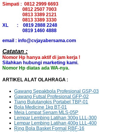
Simpati : 0812 2999 6693
0812 2507 7003
0813 3389 2121
0813 3389 3330
XL : 0819 2888 2248
0819 1460 4888
email : info@cvjayabersama.com
Catatan :
Nomor Hp hanya aktif di jam kerja !
Silahkan hubungi marketing kami.
Nomor Hp diatas ada WA-nya.
ARTIKEL ALAT OLAHRAGA :
Gawang Sepakbola Profesional GSP-03
Gawang Futsal Profesional GFP-02
Tiang Bulutangkis Portabel TBP-01
Bola Medicine 1kg BT-01
Meja Lompat Senam MLS-05P
Lempar Lembing Latihan 300g LLL-300
Lempar Lembing Latihan 400g LLL-400
Ring Bola Basket Formal RBF-16