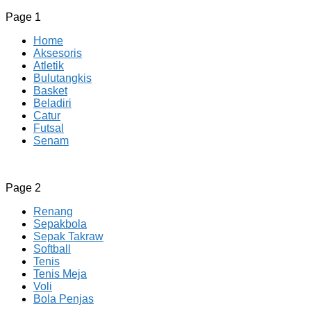
Page 1
Home
Aksesoris
Atletik
Bulutangkis
Basket
Beladiri
Catur
Futsal
Senam
CV JAYA BERSAMA Co Id
Menyediakan Semua Perlengkapan Olahraga Yang
Page 2
Lengkap, Berkualitas Dengan Harga Yang Murah
Renang
Sepakbola
Sepak Takraw
Softball
Tenis
Tenis Meja
Voli
Bola Penjas