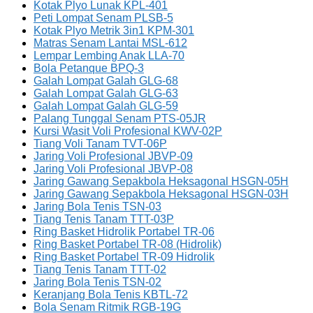
Kotak Plyo Lunak KPL-401
Peti Lompat Senam PLSB-5
Kotak Plyo Metrik 3in1 KPM-301
Matras Senam Lantai MSL-612
Lempar Lembing Anak LLA-70
Bola Petanque BPQ-3
Galah Lompat Galah GLG-68
Galah Lompat Galah GLG-63
Galah Lompat Galah GLG-59
Palang Tunggal Senam PTS-05JR
Kursi Wasit Voli Profesional KWV-02P
Tiang Voli Tanam TVT-06P
Jaring Voli Profesional JBVP-09
Jaring Voli Profesional JBVP-08
Jaring Gawang Sepakbola Heksagonal HSGN-05H
Jaring Gawang Sepakbola Heksagonal HSGN-03H
Jaring Bola Tenis TSN-03
Tiang Tenis Tanam TTT-03P
Ring Basket Hidrolik Portabel TR-06
Ring Basket Portabel TR-08 (Hidrolik)
Ring Basket Portabel TR-09 Hidrolik
Tiang Tenis Tanam TTT-02
Jaring Bola Tenis TSN-02
Keranjang Bola Tenis KBTL-72
Bola Senam Ritmik RGB-19G