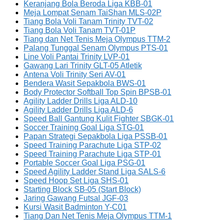
Keranjang Bola Beroda Liga KBB-01
Meja Lompat Senam TaiShan MLS-02P
Tiang Bola Voli Tanam Trinity TVT-02
Tiang Bola Voli Tanam TVT-01P
Tiang dan Net Tenis Meja Olympus TTM-2
Palang Tunggal Senam Olympus PTS-01
Line Voli Pantai Trinity LVP-01
Gawang Lari Trinity GLT-05 Atletik
Antena Voli Trinity Seri AV-01
Bendera Wasit Sepakbola BWS-01
Body Protector Softball Top Spin BPSB-01
Agility Ladder Drills Liga ALD-10
Agility Ladder Drills Liga ALD-6
Speed Ball Gantung Kulit Fighter SBGK-01
Soccer Training Goal Liga STG-01
Papan Strategi Sepakbola Liga PSSB-01
Speed Training Parachute Liga STP-02
Speed Training Parachute Liga STP-01
Portable Soccer Goal Liga PSG-01
Speed Agility Ladder Stand Liga SALS-6
Speed Hoop Set Liga SHS-01
Starting Block SB-05 (Start Block)
Jaring Gawang Futsal JGF-03
Kursi Wasit Badminton Y-C01
Tiang Dan Net Tenis Meja Olympus TTM-1