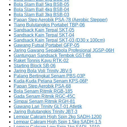
Bola Slam Ball 5kg BSB-05
Bola Slam Ball 4kg BSB-04
Bola Slam Ball 3kg BSB-03
Papan Step Aerobik PSA-78 (Aerobic Stepper)
Tiang Bulutangkis Portabel TBP-06
Sandsack Kain Terpal SKT-05
Sandsack Kain Terpal SKT-04
Sandsack Kain Terpal SKT-03 (D30 x 100cm)
Gawang Futsal Portabel GFP-05
Jaring Gawang Sepakbola Profesional JGSP-06H
Gantungan Sandsack Tembok GST-86
Raket Tonnis Kayu RTK-02
Starting Block SB-06
Jaring Bola Voli Trinity JBV-5
Palang Bertingkat Senam PBS-03P
Kuda-Kuda Pelana Senam KPS-06P
Papan Step Aerobik PSA-68
Bola Senam Ritmik RGB-185
Gada Senam Ritmik RGC-45C
Simpai Senam Ritmik RGH-81
Gawang Lari Trinity GLT-01 Atletik
Jaring Bulutangkis Trinity JBT-3
Lempar Cakram High Spin 2kg SADH-1200
Lempar Cakram High Spin 1.5kg SADH-1.5
Lempar Cakram Low Spin 1kg SADL-1010