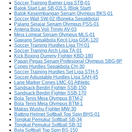
Soccer Training Barrier Liga STB-01
Balok Start Lari SB-02LS (Blok Start)
Balok Keseimbangan Senam Olympus BKS-01
Soccer Wall SW-02 (Boneka Sepakbola)
Palang Sejajar Senam Olympus PSS-01
Antena Bola Voli Trinity AV-03
Meja Lompat Senam Olympus MLS-01
Gawang Sepakbola Kecil Liga GSK-120
Soccer Training Hurdles Liga TH-01
Soccer Training Arch Liga TA-01
Kick Boxing Dummy Fighter KBD-180
Papan Pegas Senam Profesional Olympus SBG-9P
Cones Hurdles Sepakbola CH-30
Soccer Training Hurdles Set Liga STH-5
Soccer Adjustable Hurdles Liga SAH-45
Lane Marker Cones LMC-01 Athletic
Sandsack Berdiri Fighter SSB-150
Sandsack Berdiri Fighter SSB-170
Bola Tenis Meja Olympus BTM-2
Bola Tenis Meja Olympus BTM-1
Matras Wushu Fighter MW-30
Batting Helmet Softball Top Spin BHS-01
Tongkat Pemukul Softball SB-34
Tongkat Pemukul Softball SB-32
Bola Softball Top Spin BS-150