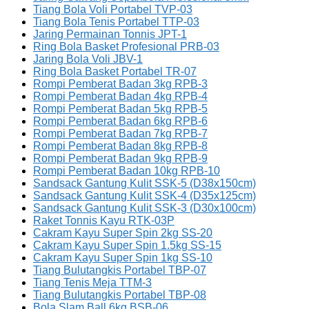
Tiang Bola Voli Portabel TVP-03
Tiang Bola Tenis Portabel TTP-03
Jaring Permainan Tonnis JPT-1
Ring Bola Basket Profesional PRB-03
Jaring Bola Voli JBV-1
Ring Bola Basket Portabel TR-07
Rompi Pemberat Badan 3kg RPB-3
Rompi Pemberat Badan 4kg RPB-4
Rompi Pemberat Badan 5kg RPB-5
Rompi Pemberat Badan 6kg RPB-6
Rompi Pemberat Badan 7kg RPB-7
Rompi Pemberat Badan 8kg RPB-8
Rompi Pemberat Badan 9kg RPB-9
Rompi Pemberat Badan 10kg RPB-10
Sandsack Gantung Kulit SSK-5 (D38x150cm)
Sandsack Gantung Kulit SSK-4 (D35x125cm)
Sandsack Gantung Kulit SSK-3 (D30x100cm)
Raket Tonnis Kayu RTK-03P
Cakram Kayu Super Spin 2kg SS-20
Cakram Kayu Super Spin 1.5kg SS-15
Cakram Kayu Super Spin 1kg SS-10
Tiang Bulutangkis Portabel TBP-07
Tiang Tenis Meja TTM-3
Tiang Bulutangkis Portabel TBP-08
Bola Slam Ball 6kg BSB-06