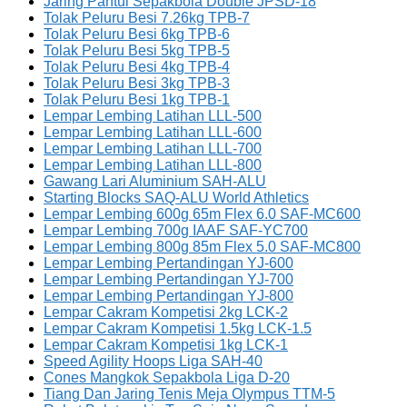
Jaring Pantul Sepakbola Double JPSD-18
Tolak Peluru Besi 7.26kg TPB-7
Tolak Peluru Besi 6kg TPB-6
Tolak Peluru Besi 5kg TPB-5
Tolak Peluru Besi 4kg TPB-4
Tolak Peluru Besi 3kg TPB-3
Tolak Peluru Besi 1kg TPB-1
Lempar Lembing Latihan LLL-500
Lempar Lembing Latihan LLL-600
Lempar Lembing Latihan LLL-700
Lempar Lembing Latihan LLL-800
Gawang Lari Aluminium SAH-ALU
Starting Blocks SAQ-ALU World Athletics
Lempar Lembing 600g 65m Flex 6.0 SAF-MC600
Lempar Lembing 700g IAAF SAF-YC700
Lempar Lembing 800g 85m Flex 5.0 SAF-MC800
Lempar Lembing Pertandingan YJ-600
Lempar Lembing Pertandingan YJ-700
Lempar Lembing Pertandingan YJ-800
Lempar Cakram Kompetisi 2kg LCK-2
Lempar Cakram Kompetisi 1.5kg LCK-1.5
Lempar Cakram Kompetisi 1kg LCK-1
Speed Agility Hoops Liga SAH-40
Cones Mangkok Sepakbola Liga D-20
Tiang Dan Jaring Tenis Meja Olympus TTM-5