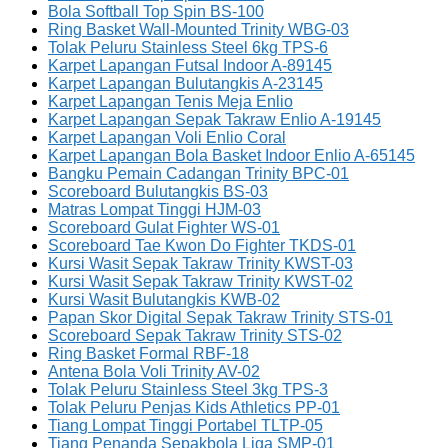
Bola Softball Top Spin BS-100
Ring Basket Wall-Mounted Trinity WBG-03
Tolak Peluru Stainless Steel 6kg TPS-6
Karpet Lapangan Futsal Indoor A-89145
Karpet Lapangan Bulutangkis A-23145
Karpet Lapangan Tenis Meja Enlio
Karpet Lapangan Sepak Takraw Enlio A-19145
Karpet Lapangan Voli Enlio Coral
Karpet Lapangan Bola Basket Indoor Enlio A-65145
Bangku Pemain Cadangan Trinity BPC-01
Scoreboard Bulutangkis BS-03
Matras Lompat Tinggi HJM-03
Scoreboard Gulat Fighter WS-01
Scoreboard Tae Kwon Do Fighter TKDS-01
Kursi Wasit Sepak Takraw Trinity KWST-03
Kursi Wasit Sepak Takraw Trinity KWST-02
Kursi Wasit Bulutangkis KWB-02
Papan Skor Digital Sepak Takraw Trinity STS-01
Scoreboard Sepak Takraw Trinity STS-02
Ring Basket Formal RBF-18
Antena Bola Voli Trinity AV-02
Tolak Peluru Stainless Steel 3kg TPS-3
Tolak Peluru Penjas Kids Athletics PP-01
Tiang Lompat Tinggi Portabel TLTP-05
Tiang Penanda Sepakbola Liga SMP-01