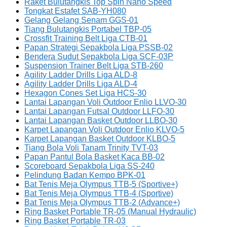
Raket Bulutangkis Top Spin Nano Speed
Tongkat Estafet SAB-YH080
Gelang Gelang Senam GGS-01
Tiang Bulutangkis Portabel TBP-05
Crossfit Training Belt Liga CTB-01
Papan Strategi Sepakbola Liga PSSB-02
Bendera Sudut Sepakbola Liga SCF-03P
Suspension Trainer Belt Liga STB-260
Agility Ladder Drills Liga ALD-8
Agility Ladder Drills Liga ALD-4
Hexagon Cones Set Liga HCS-30
Lantai Lapangan Voli Outdoor Enlio LLVO-30
Lantai Lapangan Futsal Outdoor LLFO-30
Lantai Lapangan Basket Outdoor LLBO-30
Karpet Lapangan Voli Outdoor Enlio KLVO-5
Karpet Lapangan Basket Outdoor KLBO-5
Tiang Bola Voli Tanam Trinity TVT-03
Papan Pantul Bola Basket Kaca BB-02
Scoreboard Sepakbola Liga SS-240
Pelindung Badan Kempo BPK-01
Bat Tenis Meja Olympus TTB-5 (Sportive+)
Bat Tenis Meja Olympus TTB-4 (Sportive)
Bat Tenis Meja Olympus TTB-2 (Advance+)
Ring Basket Portable TR-05 (Manual Hydraulic)
Ring Basket Portable TR-03