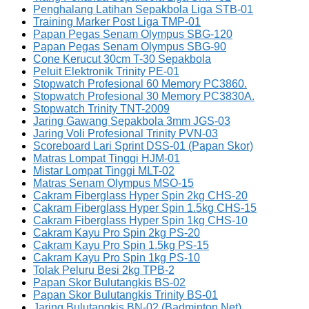
Penghalang Latihan Sepakbola Liga STB-01
Training Marker Post Liga TMP-01
Papan Pegas Senam Olympus SBG-120
Papan Pegas Senam Olympus SBG-90
Cone Kerucut 30cm T-30 Sepakbola
Peluit Elektronik Trinity PE-01
Stopwatch Profesional 60 Memory PC3860.
Stopwatch Profesional 30 Memory PC3830A.
Stopwatch Trinity TNT-2009
Jaring Gawang Sepakbola 3mm JGS-03
Jaring Voli Profesional Trinity PVN-03
Scoreboard Lari Sprint DSS-01 (Papan Skor)
Matras Lompat Tinggi HJM-01
Mistar Lompat Tinggi MLT-02
Matras Senam Olympus MSO-15
Cakram Fiberglass Hyper Spin 2kg CHS-20
Cakram Fiberglass Hyper Spin 1.5kg CHS-15
Cakram Fiberglass Hyper Spin 1kg CHS-10
Cakram Kayu Pro Spin 2kg PS-20
Cakram Kayu Pro Spin 1.5kg PS-15
Cakram Kayu Pro Spin 1kg PS-10
Tolak Peluru Besi 2kg TPB-2
Papan Skor Bulutangkis BS-02
Papan Skor Bulutangkis Trinity BS-01
Jaring Bulutangkis BN-02 (Badminton Net)