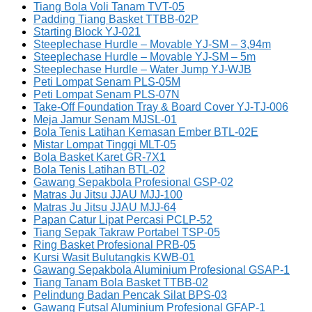
Tiang Bola Voli Tanam TVT-05
Padding Tiang Basket TTBB-02P
Starting Block YJ-021
Steeplechase Hurdle – Movable YJ-SM – 3,94m
Steeplechase Hurdle – Movable YJ-SM – 5m
Steeplechase Hurdle – Water Jump YJ-WJB
Peti Lompat Senam PLS-05M
Peti Lompat Senam PLS-07N
Take-Off Foundation Tray & Board Cover YJ-TJ-006
Meja Jamur Senam MJSL-01
Bola Tenis Latihan Kemasan Ember BTL-02E
Mistar Lompat Tinggi MLT-05
Bola Basket Karet GR-7X1
Bola Tenis Latihan BTL-02
Gawang Sepakbola Profesional GSP-02
Matras Ju Jitsu JJAU MJJ-100
Matras Ju Jitsu JJAU MJJ-64
Papan Catur Lipat Percasi PCLP-52
Tiang Sepak Takraw Portabel TSP-05
Ring Basket Profesional PRB-05
Kursi Wasit Bulutangkis KWB-01
Gawang Sepakbola Aluminium Profesional GSAP-1
Tiang Tanam Bola Basket TTBB-02
Pelindung Badan Pencak Silat BPS-03
Gawang Futsal Aluminium Profesional GFAP-1