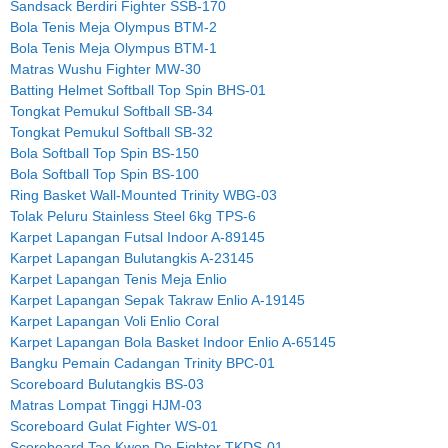
Sandsack Berdiri Fighter SSB-170
Bola Tenis Meja Olympus BTM-2
Bola Tenis Meja Olympus BTM-1
Matras Wushu Fighter MW-30
Batting Helmet Softball Top Spin BHS-01
Tongkat Pemukul Softball SB-34
Tongkat Pemukul Softball SB-32
Bola Softball Top Spin BS-150
Bola Softball Top Spin BS-100
Ring Basket Wall-Mounted Trinity WBG-03
Tolak Peluru Stainless Steel 6kg TPS-6
Karpet Lapangan Futsal Indoor A-89145
Karpet Lapangan Bulutangkis A-23145
Karpet Lapangan Tenis Meja Enlio
Karpet Lapangan Sepak Takraw Enlio A-19145
Karpet Lapangan Voli Enlio Coral
Karpet Lapangan Bola Basket Indoor Enlio A-65145
Bangku Pemain Cadangan Trinity BPC-01
Scoreboard Bulutangkis BS-03
Matras Lompat Tinggi HJM-03
Scoreboard Gulat Fighter WS-01
Scoreboard Tae Kwon Do Fighter TKDS-01