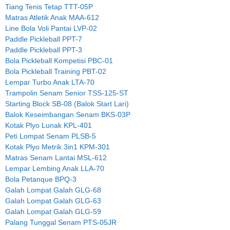
Tiang Tenis Tetap TTT-05P
Matras Atletik Anak MAA-612
Line Bola Voli Pantai LVP-02
Paddle Pickleball PPT-7
Paddle Pickleball PPT-3
Bola Pickleball Kompetisi PBC-01
Bola Pickleball Training PBT-02
Lempar Turbo Anak LTA-70
Trampolin Senam Senior TSS-125-ST
Starting Block SB-08 (Balok Start Lari)
Balok Keseimbangan Senam BKS-03P
Kotak Plyo Lunak KPL-401
Peti Lompat Senam PLSB-5
Kotak Plyo Metrik 3in1 KPM-301
Matras Senam Lantai MSL-612
Lempar Lembing Anak LLA-70
Bola Petanque BPQ-3
Galah Lompat Galah GLG-68
Galah Lompat Galah GLG-63
Galah Lompat Galah GLG-59
Palang Tunggal Senam PTS-05JR