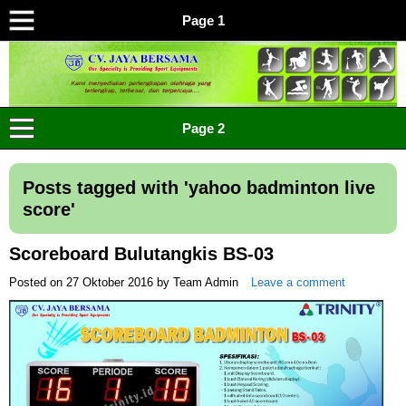
Page 1
CV JAYA BERSAMA Co Id
Menyediakan Semua Perlengkapan Olahraga Yang
Page 2
Lengkap, Berkualitas Dengan Harga Yang Murah
Posts tagged with '
yahoo badminton live
score
'
Scoreboard Bulutangkis BS-03
Posted on
27 Oktober 2016
by
Team Admin
Leave a comment