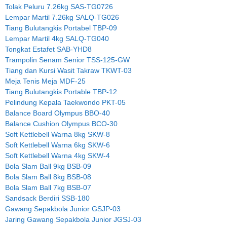
Tolak Peluru 7.26kg SAS-TG0726
Lempar Martil 7.26kg SALQ-TG026
Tiang Bulutangkis Portabel TBP-09
Lempar Martil 4kg SALQ-TG040
Tongkat Estafet SAB-YHD8
Trampolin Senam Senior TSS-125-GW
Tiang dan Kursi Wasit Takraw TKWT-03
Meja Tenis Meja MDF-25
Tiang Bulutangkis Portable TBP-12
Pelindung Kepala Taekwondo PKT-05
Balance Board Olympus BBO-40
Balance Cushion Olympus BCO-30
Soft Kettlebell Warna 8kg SKW-8
Soft Kettlebell Warna 6kg SKW-6
Soft Kettlebell Warna 4kg SKW-4
Bola Slam Ball 9kg BSB-09
Bola Slam Ball 8kg BSB-08
Bola Slam Ball 7kg BSB-07
Sandsack Berdiri SSB-180
Gawang Sepakbola Junior GSJP-03
Jaring Gawang Sepakbola Junior JGSJ-03