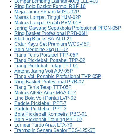
Lempar Lembing Latihan 400g LLL-400
Ring Bola Basket Formal RBF-16
Meja Jamur Senam MJSL-02P
Matras Lompat Tinggi HJM-02P
Matras Lompat Galah PVM-01P
Jaring Gawang Sepakbola Profesional PFGN-05P
Ring Basket Profesional PRB-06H
Starting Blocks SA-ALU-24
Catur Kayu Set Premium WCS-45P
Bola Medicine 2kg BT-02
Tiang Tenis Portabel TTP-05P
Tiang Pickleball Portabel TPP-02
Tiang Pickleball Tetap TPT-01
Antena Jaring Voli AJV-05P
Tiang Voli Portable Profesional TVP-05P
Ring Basket Profesional PRB-02
Tiang Tenis Tetap TTT-05P
Matras Atletik Anak MAA-612
Line Bola Voli Pantai LVP-02
Paddle Pickleball PPT-7
Paddle Pickleball PPT-3
Bola Pickleball Kompetisi PBC-01
Bola Pickleball Training PBT-02
Lempar Turbo Anak LTA-70
Trampolin Senam Senior TSS-125-ST