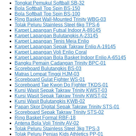
Tongkat Pemukul Softball SB-32
Bola Softball Top Spin BS-150
Bola Softball Top Spin BS-100
Ring Basket Wall-Mounted Trinity WBG-03
Tolak Peluru Stainless Steel 6kg TPS-6
Karpet Lapangan Futsal Indoor A-89145
Karpet Lapangan Bulutangkis A-23145
Karpet Lapangan Tenis Meja Enlio
Karpet Lapangan Sepak Takraw Enlio A-19145
Karpet Lapangan Voli Enlio Coral
Karpet Lapangan Bola Basket Indoor Enlio A-65145
Bangku Pemain Cadangan Trinity BPC-01
Scoreboard Bulutangkis BS-03
Matras Lompat Tinggi HJM-03
Scoreboard Gulat Fighter WS-01
Scoreboard Tae Kwon Do Fighter TKDS-01
Kursi Wasit Sepak Takraw Trinity KWST-03
Kursi Wasit Sepak Takraw Trinity KWST-02
Kursi Wasit Bulutangkis KWB-02
Papan Skor Digital Sepak Takraw Trinity STS-01
Scoreboard Sepak Takraw Trinity STS-02
Ring Basket Formal RBF-18
Antena Bola Voli Trinity AV-02
Tolak Peluru Stainless Steel 3kg TPS-3
Tolak Peluru Penjas Kids Athletics PP-01