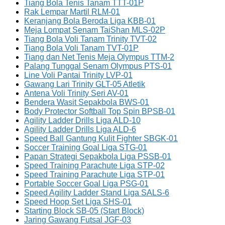
Tiang Bola Tenis Tanam TTT-01P
Rak Lempar Martil RLM-01
Keranjang Bola Beroda Liga KBB-01
Meja Lompat Senam TaiShan MLS-02P
Tiang Bola Voli Tanam Trinity TVT-02
Tiang Bola Voli Tanam TVT-01P
Tiang dan Net Tenis Meja Olympus TTM-2
Palang Tunggal Senam Olympus PTS-01
Line Voli Pantai Trinity LVP-01
Gawang Lari Trinity GLT-05 Atletik
Antena Voli Trinity Seri AV-01
Bendera Wasit Sepakbola BWS-01
Body Protector Softball Top Spin BPSB-01
Agility Ladder Drills Liga ALD-10
Agility Ladder Drills Liga ALD-6
Speed Ball Gantung Kulit Fighter SBGK-01
Soccer Training Goal Liga STG-01
Papan Strategi Sepakbola Liga PSSB-01
Speed Training Parachute Liga STP-02
Speed Training Parachute Liga STP-01
Portable Soccer Goal Liga PSG-01
Speed Agility Ladder Stand Liga SALS-6
Speed Hoop Set Liga SHS-01
Starting Block SB-05 (Start Block)
Jaring Gawang Futsal JGF-03