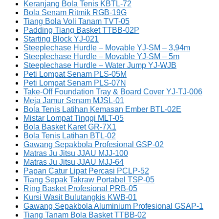
Keranjang Bola Tenis KBTL-72
Bola Senam Ritmik RGB-19G
Tiang Bola Voli Tanam TVT-05
Padding Tiang Basket TTBB-02P
Starting Block YJ-021
Steeplechase Hurdle – Movable YJ-SM – 3,94m
Steeplechase Hurdle – Movable YJ-SM – 5m
Steeplechase Hurdle – Water Jump YJ-WJB
Peti Lompat Senam PLS-05M
Peti Lompat Senam PLS-07N
Take-Off Foundation Tray & Board Cover YJ-TJ-006
Meja Jamur Senam MJSL-01
Bola Tenis Latihan Kemasan Ember BTL-02E
Mistar Lompat Tinggi MLT-05
Bola Basket Karet GR-7X1
Bola Tenis Latihan BTL-02
Gawang Sepakbola Profesional GSP-02
Matras Ju Jitsu JJAU MJJ-100
Matras Ju Jitsu JJAU MJJ-64
Papan Catur Lipat Percasi PCLP-52
Tiang Sepak Takraw Portabel TSP-05
Ring Basket Profesional PRB-05
Kursi Wasit Bulutangkis KWB-01
Gawang Sepakbola Aluminium Profesional GSAP-1
Tiang Tanam Bola Basket TTBB-02