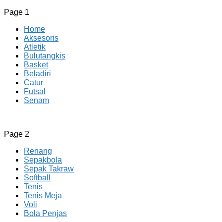
Page 1
Home
Aksesoris
Atletik
Bulutangkis
Basket
Beladiri
Catur
Futsal
Senam
CV JAYA BERSAMA Co Id
Menyediakan Semua Perlengkapan Olahraga Yang
Page 2
Lengkap, Berkualitas Dengan Harga Yang Murah
Renang
Sepakbola
Sepak Takraw
Softball
Tenis
Tenis Meja
Voli
Bola Penjas