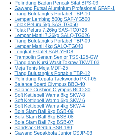
Pelindung Badan Pencak Silat BPS-03
Gawang Futsal Aluminium Profesional GFAP-1
Tiang Bulutangkis Portabel TBP-10
Lempar Lembing 500g SAF-YG500
Tolak Peluru 5kg SAS-TG050
Tolak Peluru 7.26kg SAS-TG0726
Lempar Martil 7.26kg SALQ-TG026
Tiang Bulutangkis Portabel TBP-09
Lempar Martil 4kg SALQ-TG040
Tongkat Estafet SAB-YHD8
Trampolin Senam Senior TSS-125-GW
Tiang dan Kursi Wasit Takraw TKWT-03
Meja Tenis Meja MDF-25
Tiang Bulutangkis Portable TBP-12
Pelindung Kepala Taekwondo PKT-05
Balance Board Olympus BBO-40
Balance Cushion Olympus BCO-30
Soft Kettlebell Warna 8kg SKW-8
Soft Kettlebell Warna 6kg SKW-6
Soft Kettlebell Warna 4kg SKW-4
Bola Slam Ball 9kg BSB-09
Bola Slam Ball 8kg BSB-08
Bola Slam Ball 7kg BSB-07
Sandsack Berdiri SSB-180
Gawang Sepakbola Junior GSJP-03