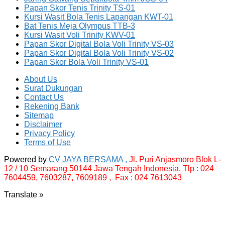
Papan Skor Tenis Trinity TS-01
Kursi Wasit Bola Tenis Lapangan KWT-01
Bat Tenis Meja Olympus TTB-3
Kursi Wasit Voli Trinity KWV-01
Papan Skor Digital Bola Voli Trinity VS-03
Papan Skor Digital Bola Voli Trinity VS-02
Papan Skor Bola Voli Trinity VS-01
About Us
Surat Dukungan
Contact Us
Rekening Bank
Sitemap
Disclaimer
Privacy Policy
Terms of Use
Powered by
CV JAYA BERSAMA ,
Jl. Puri Anjasmoro Blok L-
12 / 10 Semarang 50144 Jawa Tengah Indonesia,
Tlp : 024
7604459, 7603287, 7609189 , Fax : 024 7613043
Translate »