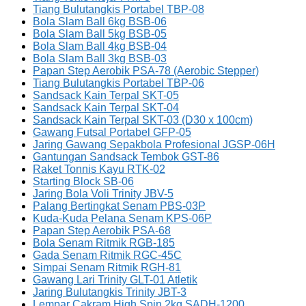
Tiang Bulutangkis Portabel TBP-08
Bola Slam Ball 6kg BSB-06
Bola Slam Ball 5kg BSB-05
Bola Slam Ball 4kg BSB-04
Bola Slam Ball 3kg BSB-03
Papan Step Aerobik PSA-78 (Aerobic Stepper)
Tiang Bulutangkis Portabel TBP-06
Sandsack Kain Terpal SKT-05
Sandsack Kain Terpal SKT-04
Sandsack Kain Terpal SKT-03 (D30 x 100cm)
Gawang Futsal Portabel GFP-05
Jaring Gawang Sepakbola Profesional JGSP-06H
Gantungan Sandsack Tembok GST-86
Raket Tonnis Kayu RTK-02
Starting Block SB-06
Jaring Bola Voli Trinity JBV-5
Palang Bertingkat Senam PBS-03P
Kuda-Kuda Pelana Senam KPS-06P
Papan Step Aerobik PSA-68
Bola Senam Ritmik RGB-185
Gada Senam Ritmik RGC-45C
Simpai Senam Ritmik RGH-81
Gawang Lari Trinity GLT-01 Atletik
Jaring Bulutangkis Trinity JBT-3
Lempar Cakram High Spin 2kg SADH-1200