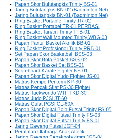
Papan Skor Bulutangkis Trinity BS-01
Jaring Bulutangkis BN-02 (Badminton Net)
Jaring Bulutangkis BN-01 (Badminton Net)
Ring Basket Portable Trinity TR-02
Ring Basket Portabel TR-01 PERBASI
Ring Basket Tanam Trinity TTB-01
Ring Basket Wall Mounted Trinity WBG-03
Papan Pantul Basket Akrilik BB-01
Ring Basket Profesional Trinity PRB-01
Set Papan Skor Basketball BSS-03
Papan Skor Bola Basket BSS-02
Papan Skor Basket Set BSS-01
Scoreboard Karate Fighter KS-01
Papan Skor Digital Yudo Fighter JS-01
Matras Kempo Perkemi KP-30
Matras Pencak Silat PS-30 Fighter
Matras Taekwondo WTF TKD-30
Matras Judo PJSI JT-60
Matras Gulat PGSI GL-60A
Papan Skor Digital Bola Futsal Trinity FS-05
Papan Skor Digital Futsal Trinity FS-03
Papan Skor Digital Futsal Trinity FS-01
Jaring Gawang Futsal JGF-04
Peralatan Olahraga Anak Atletik
Jaring Gawang Sepakbola 4mm JGS-04