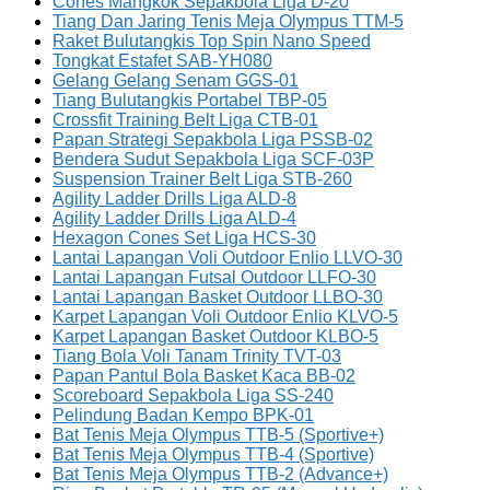
Cones Mangkok Sepakbola Liga D-20
Tiang Dan Jaring Tenis Meja Olympus TTM-5
Raket Bulutangkis Top Spin Nano Speed
Tongkat Estafet SAB-YH080
Gelang Gelang Senam GGS-01
Tiang Bulutangkis Portabel TBP-05
Crossfit Training Belt Liga CTB-01
Papan Strategi Sepakbola Liga PSSB-02
Bendera Sudut Sepakbola Liga SCF-03P
Suspension Trainer Belt Liga STB-260
Agility Ladder Drills Liga ALD-8
Agility Ladder Drills Liga ALD-4
Hexagon Cones Set Liga HCS-30
Lantai Lapangan Voli Outdoor Enlio LLVO-30
Lantai Lapangan Futsal Outdoor LLFO-30
Lantai Lapangan Basket Outdoor LLBO-30
Karpet Lapangan Voli Outdoor Enlio KLVO-5
Karpet Lapangan Basket Outdoor KLBO-5
Tiang Bola Voli Tanam Trinity TVT-03
Papan Pantul Bola Basket Kaca BB-02
Scoreboard Sepakbola Liga SS-240
Pelindung Badan Kempo BPK-01
Bat Tenis Meja Olympus TTB-5 (Sportive+)
Bat Tenis Meja Olympus TTB-4 (Sportive)
Bat Tenis Meja Olympus TTB-2 (Advance+)