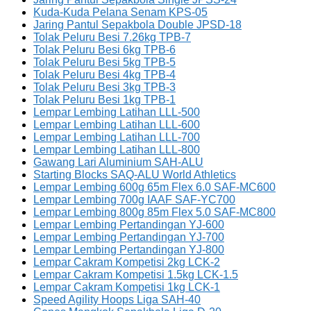
Kuda-Kuda Pelana Senam KPS-05
Jaring Pantul Sepakbola Double JPSD-18
Tolak Peluru Besi 7.26kg TPB-7
Tolak Peluru Besi 6kg TPB-6
Tolak Peluru Besi 5kg TPB-5
Tolak Peluru Besi 4kg TPB-4
Tolak Peluru Besi 3kg TPB-3
Tolak Peluru Besi 1kg TPB-1
Lempar Lembing Latihan LLL-500
Lempar Lembing Latihan LLL-600
Lempar Lembing Latihan LLL-700
Lempar Lembing Latihan LLL-800
Gawang Lari Aluminium SAH-ALU
Starting Blocks SAQ-ALU World Athletics
Lempar Lembing 600g 65m Flex 6.0 SAF-MC600
Lempar Lembing 700g IAAF SAF-YC700
Lempar Lembing 800g 85m Flex 5.0 SAF-MC800
Lempar Lembing Pertandingan YJ-600
Lempar Lembing Pertandingan YJ-700
Lempar Lembing Pertandingan YJ-800
Lempar Cakram Kompetisi 2kg LCK-2
Lempar Cakram Kompetisi 1.5kg LCK-1.5
Lempar Cakram Kompetisi 1kg LCK-1
Speed Agility Hoops Liga SAH-40