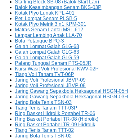
Starting Block SB-08 (Balok Start Lari)
Balok Keseimbangan Senam BKS-03P
Kotak Plyo Lunak KPL-401
Peti Lompat Senam PLSB-5
Kotak Plyo Metrik 3in1 KPM-301
Matras Senam Lantai MSL-612
Lempar Lembing Anak LLA-70
Bola Petanque BPQ-3
Galah Lompat Galah GLG-68
Galah Lompat Galah GLG-63
Galah Lompat Galah GLG-59
Palang Tunggal Senam PTS-05JR
Kursi Wasit Voli Profesional KWV-02P
Tiang Voli Tanam TVT-06P
Jaring Voli Profesional JBVP-09
Jaring Voli Profesional JBVP-08
Jaring Gawang Sepakbola Heksagonal HSGN-05H
Jaring Gawang Sepakbola Heksagonal HSGN-03H
Jaring Bola Tenis TSN-03
Tiang Tenis Tanam TTT-03P
Ring Basket Hidrolik Portabel TR-06
Ring Basket Portabel TR-08 (Hidrolik)
Ring Basket Portabel TR-09 Hidrolik
Tiang Tenis Tanam TTT-02
Jaring Bola Tenis TSN-02