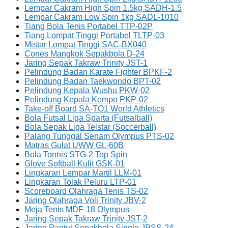
Lempar Cakram High Spin 1.5kg SADH-1.5
Lempar Cakram Low Spin 1kg SADL-1010
Tiang Bola Tenis Portabel TTP-02P
Tiang Lompat Tinggi Portabel TLTP-03
Mistar Lompat Tinggi SAC-BX040
Cones Mangkok Sepakbola D-24
Jaring Sepak Takraw Trinity JST-1
Pelindung Badan Karate Fighter BPKF-2
Pelindung Badan Taekwondo BPT-02
Pelindung Kepala Wushu PKW-02
Pelindung Kepala Kempo PKP-02
Take-off Board SA-TO1 World Athletics
Bola Futsal Liga Sparta (Futsalball)
Bola Sepak Liga Telstar (Soccerball)
Palang Tunggal Senam Olympus PTS-02
Matras Gulat UWW GL-60B
Bola Tonnis STG-2 Top Spin
Glove Softball Kulit GSK-01
Lingkaran Lempar Martil LLM-01
Lingkaran Tolak Peluru LTP-01
Scoreboard Olahraga Tenis TS-02
Jaring Olahraga Voli Trinity JBV-2
Meja Tenis MDF-18 Olympus
Jaring Sepak Takraw Trinity JST-2
Jaring Pantul Sepakbola Single JPSS-24