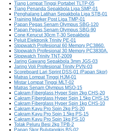
Tiang Lompat Tinggi Portabel TLTP-05
Tiang Penanda Sepakbola Liga SMP-01
Penghalang Latihan Sepakbola Liga STB-01
Training Marker Post Liga TMP-01
Papan Pegas Senam Olympus SBG-120
Papan Pegas Senam Olympus SBG-90
Cone Kerucut 30cm T-30 Sepakbola
Peluit Elektronik Trinity PE-01
Stopwatch Profesional 60 Memory PC3860.
Stopwatch Profesional 30 Memory PC3830A.
Stopwatch Trinity TNT-2009
Jaring Gawang Sepakbola 3mm JGS-03
Jaring Voli Profesional Trinity PVN-03
Scoreboard Lari Sprint DSS-01 (Papan Skor)
Matras Lompat Tinggi HJM-01
Mistar Lompat Tinggi MLT-02
Matras Senam Olympus MSO-15
Cakram Fiberglass Hyper Spin 2kg CHS-20
Cakram Fiberglass Hyper Spin 1.5kg CHS-15
Cakram Fiberglass Hyper Spin 1kg CHS-10
Cakram Kayu Pro Spin 2kg PS-20
Cakram Kayu Pro Spin 1.5kg PS-15
Cakram Kayu Pro Spin 1kg PS-10
Tolak Peluru Besi 2kg TPB-2
Papan Skor Bulutangkis BS-02