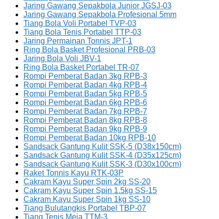
Jaring Gawang Sepakbola Junior JGSJ-03
Jaring Gawang Sepakbola Profesional 5mm
Tiang Bola Voli Portabel TVP-03
Tiang Bola Tenis Portabel TTP-03
Jaring Permainan Tonnis JPT-1
Ring Bola Basket Profesional PRB-03
Jaring Bola Voli JBV-1
Ring Bola Basket Portabel TR-07
Rompi Pemberat Badan 3kg RPB-3
Rompi Pemberat Badan 4kg RPB-4
Rompi Pemberat Badan 5kg RPB-5
Rompi Pemberat Badan 6kg RPB-6
Rompi Pemberat Badan 7kg RPB-7
Rompi Pemberat Badan 8kg RPB-8
Rompi Pemberat Badan 9kg RPB-9
Rompi Pemberat Badan 10kg RPB-10
Sandsack Gantung Kulit SSK-5 (D38x150cm)
Sandsack Gantung Kulit SSK-4 (D35x125cm)
Sandsack Gantung Kulit SSK-3 (D30x100cm)
Raket Tonnis Kayu RTK-03P
Cakram Kayu Super Spin 2kg SS-20
Cakram Kayu Super Spin 1.5kg SS-15
Cakram Kayu Super Spin 1kg SS-10
Tiang Bulutangkis Portabel TBP-07
Tiang Tenis Meja TTM-3