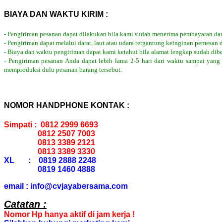
BIAYA DAN WAKTU KIRIM :
- Pengiriman pesanan dapat dilakukan bila kami sudah menerima pembayaran dar
- Pengiriman dapat melalui darat, laut atau udara tergantung keinginan pemesan 
- Biaya dan waktu pengiriman dapat kami ketahui bila alamat lengkap sudah dib
- Pengiriman pesanan Anda dapat lebih lama 2-5 hari dari waktu sampai yang
memproduksi dulu pesanan barang tersebut.
NOMOR HANDPHONE KONTAK :
Simpati : 0812 2999 6693
0812 2507 7003
0813 3389 2121
0813 3389 3330
XL : 0819 2888 2248
0819 1460 4888
email : info@cvjayabersama.com
Catatan :
Nomor Hp hanya aktif di jam kerja !