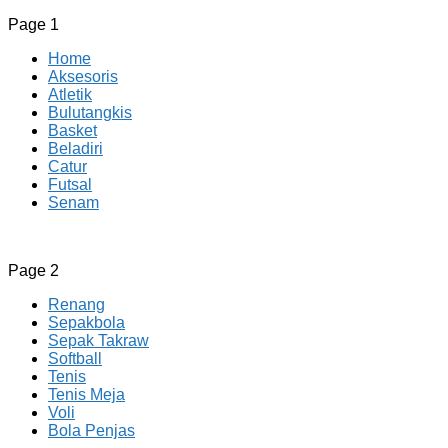
Page 1
Home
Aksesoris
Atletik
Bulutangkis
Basket
Beladiri
Catur
Futsal
Senam
CV JAYA BERSAMA Co Id
Menyediakan Semua Perlengkapan Olahraga Yang Lengkap, 
Page 2
Renang
Sepakbola
Sepak Takraw
Softball
Tenis
Tenis Meja
Voli
Bola Penjas