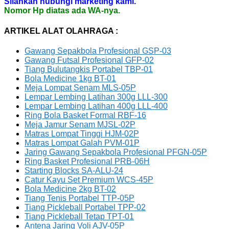
Silahkan hubungi marketing kami.
Nomor Hp diatas ada WA-nya.
ARTIKEL ALAT OLAHRAGA :
Gawang Sepakbola Profesional GSP-03
Gawang Futsal Profesional GFP-02
Tiang Bulutangkis Portabel TBP-01
Bola Medicine 1kg BT-01
Meja Lompat Senam MLS-05P
Lempar Lembing Latihan 300g LLL-300
Lempar Lembing Latihan 400g LLL-400
Ring Bola Basket Formal RBF-16
Meja Jamur Senam MJSL-02P
Matras Lompat Tinggi HJM-02P
Matras Lompat Galah PVM-01P
Jaring Gawang Sepakbola Profesional PFGN-05P
Ring Basket Profesional PRB-06H
Starting Blocks SA-ALU-24
Catur Kayu Set Premium WCS-45P
Bola Medicine 2kg BT-02
Tiang Tenis Portabel TTP-05P
Tiang Pickleball Portabel TPP-02
Tiang Pickleball Tetap TPT-01
Antena Jaring Voli AJV-05P