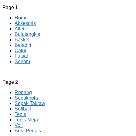
Page 1
Home
Aksesoris
Atletik
Bulutangkis
Basket
Beladiri
Catur
Futsal
Senam
CV JAYA BERSAMA Co Id
Menyediakan Semua Perlengkapan Olahraga Yang Lengkap, 
Page 2
Renang
Sepakbola
Sepak Takraw
Softball
Tenis
Tenis Meja
Voli
Bola Penjas