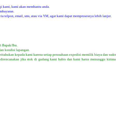
i kami, kami akan membantu anda.
embayaran.
 telpon, email, sms, atau via YM, agar kami dapat memprosesnya lebih lanjut.
i Bapak/Ibu.
dan kondisi lapangan.
eritahukan kepada kami karena setiap perusahaan expedisi memilik biaya dan wakt
 direncanakan jika stok di gudang kami habis dan kami harus menunggu kiriman