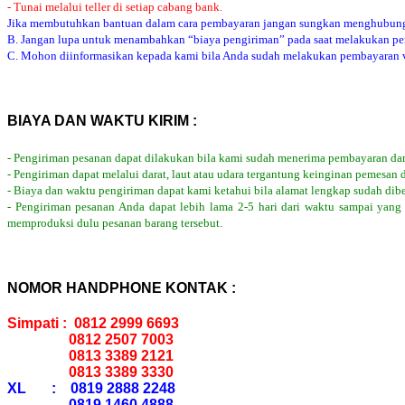
- Tunai melalui teller di setiap cabang bank.
Jika membutuhkan bantuan dalam cara pembayaran jangan sungkan menghubung
B. Jangan lupa untuk menambahkan “biaya pengiriman” pada saat melakukan p
C. Mohon diinformasikan kepada kami bila Anda sudah melakukan pembayaran via
BIAYA DAN WAKTU KIRIM :
- Pengiriman pesanan dapat dilakukan bila kami sudah menerima pembayaran dar
- Pengiriman dapat melalui darat, laut atau udara tergantung keinginan pemesan 
- Biaya dan waktu pengiriman dapat kami ketahui bila alamat lengkap sudah dib
- Pengiriman pesanan Anda dapat lebih lama 2-5 hari dari waktu sampai yang
memproduksi dulu pesanan barang tersebut.
NOMOR HANDPHONE KONTAK :
Simpati : 0812 2999 6693
0812 2507 7003
0813 3389 2121
0813 3389 3330
XL : 0819 2888 2248
0819 1460 4888