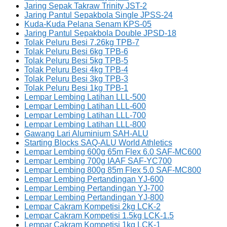
Jaring Sepak Takraw Trinity JST-2
Jaring Pantul Sepakbola Single JPSS-24
Kuda-Kuda Pelana Senam KPS-05
Jaring Pantul Sepakbola Double JPSD-18
Tolak Peluru Besi 7.26kg TPB-7
Tolak Peluru Besi 6kg TPB-6
Tolak Peluru Besi 5kg TPB-5
Tolak Peluru Besi 4kg TPB-4
Tolak Peluru Besi 3kg TPB-3
Tolak Peluru Besi 1kg TPB-1
Lempar Lembing Latihan LLL-500
Lempar Lembing Latihan LLL-600
Lempar Lembing Latihan LLL-700
Lempar Lembing Latihan LLL-800
Gawang Lari Aluminium SAH-ALU
Starting Blocks SAQ-ALU World Athletics
Lempar Lembing 600g 65m Flex 6.0 SAF-MC600
Lempar Lembing 700g IAAF SAF-YC700
Lempar Lembing 800g 85m Flex 5.0 SAF-MC800
Lempar Lembing Pertandingan YJ-600
Lempar Lembing Pertandingan YJ-700
Lempar Lembing Pertandingan YJ-800
Lempar Cakram Kompetisi 2kg LCK-2
Lempar Cakram Kompetisi 1.5kg LCK-1.5
Lempar Cakram Kompetisi 1kg LCK-1