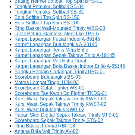
Batting Helmet Softball Top Spin BHS-01
Tongkat Pemukul Softball SB-34
Tongkat Pemukul Softball SB-32
Bola Softball Top Spin BS-150
Bola Softball Top Spin BS-100
Ring Basket Wall-Mounted Trinity WBG-03
Tolak Peluru Stainless Steel 6kg TPS-6
Karpet Lapangan Futsal Indoor A-89145
Karpet Lapangan Bulutangkis A-23145
Karpet Lapangan Tenis Meja Enlio
Karpet Lapangan Sepak Takraw Enlio A-19145
Karpet Lapangan Voli Enlio Coral
Karpet Lapangan Bola Basket Indoor Enlio A-65145
Bangku Pemain Cadangan Trinity BPC-01
Scoreboard Bulutangkis BS-03
Matras Lompat Tinggi HJM-03
Scoreboard Gulat Fighter WS-01
Scoreboard Tae Kwon Do Fighter TKDS-01
Kursi Wasit Sepak Takraw Trinity KWST-03
Kursi Wasit Sepak Takraw Trinity KWST-02
Kursi Wasit Bulutangkis KWB-02
Papan Skor Digital Sepak Takraw Trinity STS-01
Scoreboard Sepak Takraw Trinity STS-02
Ring Basket Formal RBF-18
Antena Bola Voli Trinity AV-02