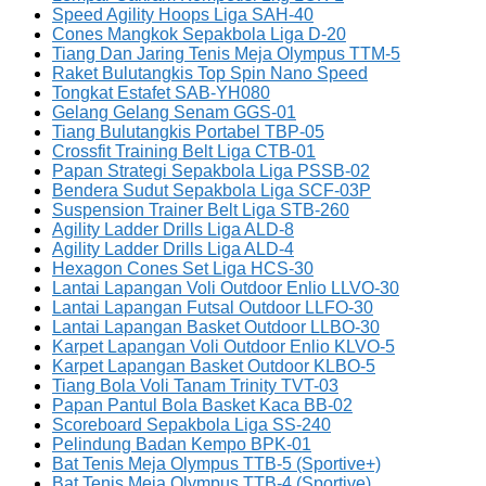
Speed Agility Hoops Liga SAH-40
Cones Mangkok Sepakbola Liga D-20
Tiang Dan Jaring Tenis Meja Olympus TTM-5
Raket Bulutangkis Top Spin Nano Speed
Tongkat Estafet SAB-YH080
Gelang Gelang Senam GGS-01
Tiang Bulutangkis Portabel TBP-05
Crossfit Training Belt Liga CTB-01
Papan Strategi Sepakbola Liga PSSB-02
Bendera Sudut Sepakbola Liga SCF-03P
Suspension Trainer Belt Liga STB-260
Agility Ladder Drills Liga ALD-8
Agility Ladder Drills Liga ALD-4
Hexagon Cones Set Liga HCS-30
Lantai Lapangan Voli Outdoor Enlio LLVO-30
Lantai Lapangan Futsal Outdoor LLFO-30
Lantai Lapangan Basket Outdoor LLBO-30
Karpet Lapangan Voli Outdoor Enlio KLVO-5
Karpet Lapangan Basket Outdoor KLBO-5
Tiang Bola Voli Tanam Trinity TVT-03
Papan Pantul Bola Basket Kaca BB-02
Scoreboard Sepakbola Liga SS-240
Pelindung Badan Kempo BPK-01
Bat Tenis Meja Olympus TTB-5 (Sportive+)
Bat Tenis Meja Olympus TTB-4 (Sportive)