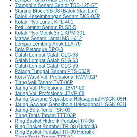
Trampolin Senam Senior TSS-125-ST
Starting Block SB-08 (Balok Start Lari)
Balok Keseimbangan Senam BKS-03P
Kotak Plyo Lunak KPL-401
Peti Lompat Senam PLSB-5
Kotak Plyo Metrik 3in1 KPM-301
Matras Senam Lantai MSL-612
Lempar Lembing Anak LLA-70
Bola Petanque BPQ-3
Galah Lompat Galah GLG-68
Galah Lompat Galah GLG-63
Galah Lompat Galah GLG-59
Palang Tunggal Senam PTS-05JR
Kursi Wasit Voli Profesional KWV-02P
Tiang Voli Tanam TVT-06P
Jaring Voli Profesional JBVP-09
Jaring Voli Profesional JBVP-08
Jaring Gawang Sepakbola Heksagonal HSGN-05H
Jaring Gawang Sepakbola Heksagonal HSGN-03H
Jaring Bola Tenis TSN-03
Tiang Tenis Tanam TTT-03P
Ring Basket Hidrolik Portabel TR-06
Ring Basket Portabel TR-08 (Hidrolik)
Ring Basket Portabel TR-09 Hidrolik