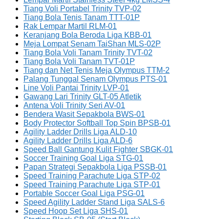
Tiang Voli Portabel Trinity TVP-02
Tiang Bola Tenis Tanam TTT-01P
Rak Lempar Martil RLM-01
Keranjang Bola Beroda Liga KBB-01
Meja Lompat Senam TaiShan MLS-02P
Tiang Bola Voli Tanam Trinity TVT-02
Tiang Bola Voli Tanam TVT-01P
Tiang dan Net Tenis Meja Olympus TTM-2
Palang Tunggal Senam Olympus PTS-01
Line Voli Pantai Trinity LVP-01
Gawang Lari Trinity GLT-05 Atletik
Antena Voli Trinity Seri AV-01
Bendera Wasit Sepakbola BWS-01
Body Protector Softball Top Spin BPSB-01
Agility Ladder Drills Liga ALD-10
Agility Ladder Drills Liga ALD-6
Speed Ball Gantung Kulit Fighter SBGK-01
Soccer Training Goal Liga STG-01
Papan Strategi Sepakbola Liga PSSB-01
Speed Training Parachute Liga STP-02
Speed Training Parachute Liga STP-01
Portable Soccer Goal Liga PSG-01
Speed Agility Ladder Stand Liga SALS-6
Speed Hoop Set Liga SHS-01