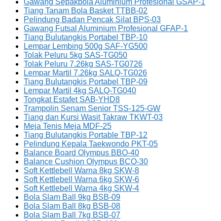
Gawang Sepakbola Aluminium Profesional GSAP-1
Tiang Tanam Bola Basket TTBB-02
Pelindung Badan Pencak Silat BPS-03
Gawang Futsal Aluminium Profesional GFAP-1
Tiang Bulutangkis Portabel TBP-10
Lempar Lembing 500g SAF-YG500
Tolak Peluru 5kg SAS-TG050
Tolak Peluru 7.26kg SAS-TG0726
Lempar Martil 7.26kg SALQ-TG026
Tiang Bulutangkis Portabel TBP-09
Lempar Martil 4kg SALQ-TG040
Tongkat Estafet SAB-YHD8
Trampolin Senam Senior TSS-125-GW
Tiang dan Kursi Wasit Takraw TKWT-03
Meja Tenis Meja MDF-25
Tiang Bulutangkis Portable TBP-12
Pelindung Kepala Taekwondo PKT-05
Balance Board Olympus BBO-40
Balance Cushion Olympus BCO-30
Soft Kettlebell Warna 8kg SKW-8
Soft Kettlebell Warna 6kg SKW-6
Soft Kettlebell Warna 4kg SKW-4
Bola Slam Ball 9kg BSB-09
Bola Slam Ball 8kg BSB-08
Bola Slam Ball 7kg BSB-07