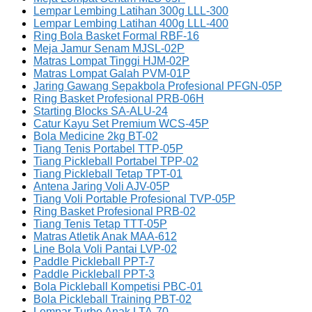
Lempar Lembing Latihan 300g LLL-300
Lempar Lembing Latihan 400g LLL-400
Ring Bola Basket Formal RBF-16
Meja Jamur Senam MJSL-02P
Matras Lompat Tinggi HJM-02P
Matras Lompat Galah PVM-01P
Jaring Gawang Sepakbola Profesional PFGN-05P
Ring Basket Profesional PRB-06H
Starting Blocks SA-ALU-24
Catur Kayu Set Premium WCS-45P
Bola Medicine 2kg BT-02
Tiang Tenis Portabel TTP-05P
Tiang Pickleball Portabel TPP-02
Tiang Pickleball Tetap TPT-01
Antena Jaring Voli AJV-05P
Tiang Voli Portable Profesional TVP-05P
Ring Basket Profesional PRB-02
Tiang Tenis Tetap TTT-05P
Matras Atletik Anak MAA-612
Line Bola Voli Pantai LVP-02
Paddle Pickleball PPT-7
Paddle Pickleball PPT-3
Bola Pickleball Kompetisi PBC-01
Bola Pickleball Training PBT-02
Lempar Turbo Anak LTA-70