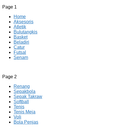
Page 1
Home
Aksesoris
Atletik
Bulutangkis
Basket
Beladiri
Catur
Futsal
Senam
CV JAYA BERSAMA Co Id
Menyediakan Semua Perlengkapan Olahraga Yang
Page 2
Lengkap, Berkualitas Dengan Harga Yang Murah
Renang
Sepakbola
Sepak Takraw
Softball
Tenis
Tenis Meja
Voli
Bola Penjas