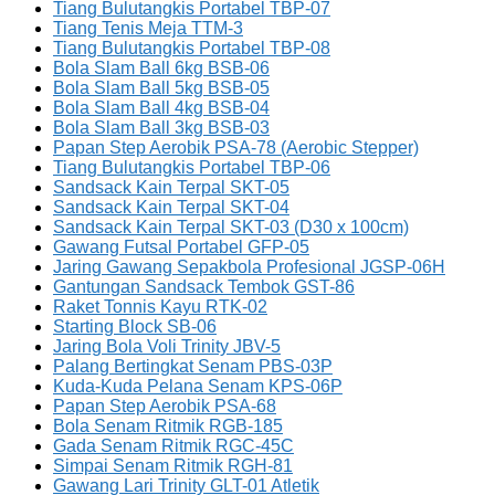
Tiang Bulutangkis Portabel TBP-07
Tiang Tenis Meja TTM-3
Tiang Bulutangkis Portabel TBP-08
Bola Slam Ball 6kg BSB-06
Bola Slam Ball 5kg BSB-05
Bola Slam Ball 4kg BSB-04
Bola Slam Ball 3kg BSB-03
Papan Step Aerobik PSA-78 (Aerobic Stepper)
Tiang Bulutangkis Portabel TBP-06
Sandsack Kain Terpal SKT-05
Sandsack Kain Terpal SKT-04
Sandsack Kain Terpal SKT-03 (D30 x 100cm)
Gawang Futsal Portabel GFP-05
Jaring Gawang Sepakbola Profesional JGSP-06H
Gantungan Sandsack Tembok GST-86
Raket Tonnis Kayu RTK-02
Starting Block SB-06
Jaring Bola Voli Trinity JBV-5
Palang Bertingkat Senam PBS-03P
Kuda-Kuda Pelana Senam KPS-06P
Papan Step Aerobik PSA-68
Bola Senam Ritmik RGB-185
Gada Senam Ritmik RGC-45C
Simpai Senam Ritmik RGH-81
Gawang Lari Trinity GLT-01 Atletik