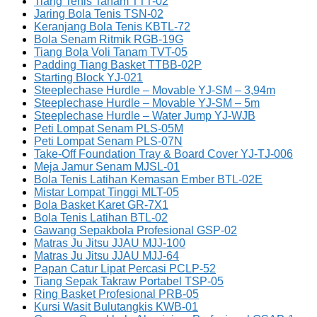
Tiang Tenis Tanam TTT-02
Jaring Bola Tenis TSN-02
Keranjang Bola Tenis KBTL-72
Bola Senam Ritmik RGB-19G
Tiang Bola Voli Tanam TVT-05
Padding Tiang Basket TTBB-02P
Starting Block YJ-021
Steeplechase Hurdle – Movable YJ-SM – 3,94m
Steeplechase Hurdle – Movable YJ-SM – 5m
Steeplechase Hurdle – Water Jump YJ-WJB
Peti Lompat Senam PLS-05M
Peti Lompat Senam PLS-07N
Take-Off Foundation Tray & Board Cover YJ-TJ-006
Meja Jamur Senam MJSL-01
Bola Tenis Latihan Kemasan Ember BTL-02E
Mistar Lompat Tinggi MLT-05
Bola Basket Karet GR-7X1
Bola Tenis Latihan BTL-02
Gawang Sepakbola Profesional GSP-02
Matras Ju Jitsu JJAU MJJ-100
Matras Ju Jitsu JJAU MJJ-64
Papan Catur Lipat Percasi PCLP-52
Tiang Sepak Takraw Portabel TSP-05
Ring Basket Profesional PRB-05
Kursi Wasit Bulutangkis KWB-01