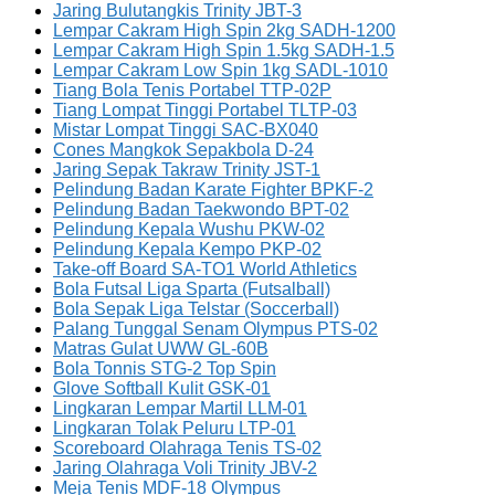
Jaring Bulutangkis Trinity JBT-3
Lempar Cakram High Spin 2kg SADH-1200
Lempar Cakram High Spin 1.5kg SADH-1.5
Lempar Cakram Low Spin 1kg SADL-1010
Tiang Bola Tenis Portabel TTP-02P
Tiang Lompat Tinggi Portabel TLTP-03
Mistar Lompat Tinggi SAC-BX040
Cones Mangkok Sepakbola D-24
Jaring Sepak Takraw Trinity JST-1
Pelindung Badan Karate Fighter BPKF-2
Pelindung Badan Taekwondo BPT-02
Pelindung Kepala Wushu PKW-02
Pelindung Kepala Kempo PKP-02
Take-off Board SA-TO1 World Athletics
Bola Futsal Liga Sparta (Futsalball)
Bola Sepak Liga Telstar (Soccerball)
Palang Tunggal Senam Olympus PTS-02
Matras Gulat UWW GL-60B
Bola Tonnis STG-2 Top Spin
Glove Softball Kulit GSK-01
Lingkaran Lempar Martil LLM-01
Lingkaran Tolak Peluru LTP-01
Scoreboard Olahraga Tenis TS-02
Jaring Olahraga Voli Trinity JBV-2
Meja Tenis MDF-18 Olympus