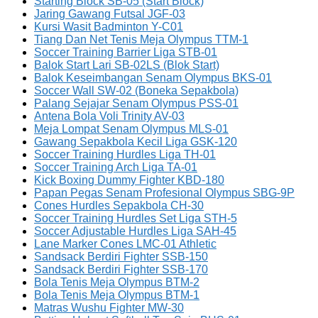
Starting Block SB-05 (Start Block)
Jaring Gawang Futsal JGF-03
Kursi Wasit Badminton Y-C01
Tiang Dan Net Tenis Meja Olympus TTM-1
Soccer Training Barrier Liga STB-01
Balok Start Lari SB-02LS (Blok Start)
Balok Keseimbangan Senam Olympus BKS-01
Soccer Wall SW-02 (Boneka Sepakbola)
Palang Sejajar Senam Olympus PSS-01
Antena Bola Voli Trinity AV-03
Meja Lompat Senam Olympus MLS-01
Gawang Sepakbola Kecil Liga GSK-120
Soccer Training Hurdles Liga TH-01
Soccer Training Arch Liga TA-01
Kick Boxing Dummy Fighter KBD-180
Papan Pegas Senam Profesional Olympus SBG-9P
Cones Hurdles Sepakbola CH-30
Soccer Training Hurdles Set Liga STH-5
Soccer Adjustable Hurdles Liga SAH-45
Lane Marker Cones LMC-01 Athletic
Sandsack Berdiri Fighter SSB-150
Sandsack Berdiri Fighter SSB-170
Bola Tenis Meja Olympus BTM-2
Bola Tenis Meja Olympus BTM-1
Matras Wushu Fighter MW-30