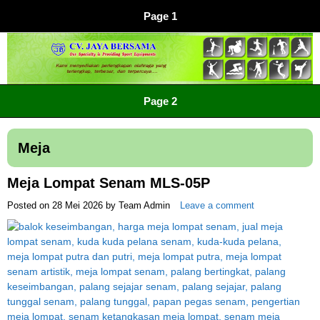
Page 1
CV JAYA BERSAMA Co Id
Menyediakan Semua Perlengkapan Olahraga Yang
Page 2
Lengkap, Berkualitas Dengan Harga Yang Murah
Meja
Meja Lompat Senam MLS-05P
Posted on
28 Mei 2026
by
Team Admin
Leave a comment