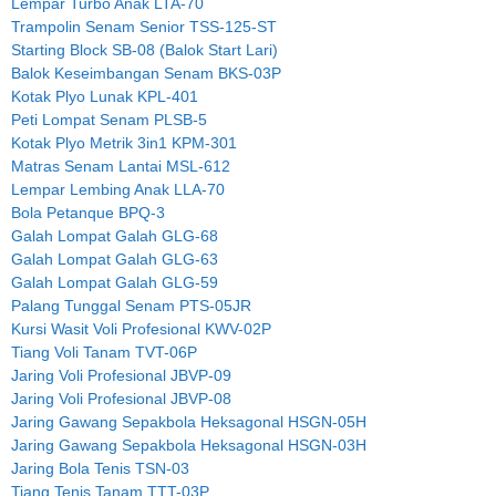
Lempar Turbo Anak LTA-70
Trampolin Senam Senior TSS-125-ST
Starting Block SB-08 (Balok Start Lari)
Balok Keseimbangan Senam BKS-03P
Kotak Plyo Lunak KPL-401
Peti Lompat Senam PLSB-5
Kotak Plyo Metrik 3in1 KPM-301
Matras Senam Lantai MSL-612
Lempar Lembing Anak LLA-70
Bola Petanque BPQ-3
Galah Lompat Galah GLG-68
Galah Lompat Galah GLG-63
Galah Lompat Galah GLG-59
Palang Tunggal Senam PTS-05JR
Kursi Wasit Voli Profesional KWV-02P
Tiang Voli Tanam TVT-06P
Jaring Voli Profesional JBVP-09
Jaring Voli Profesional JBVP-08
Jaring Gawang Sepakbola Heksagonal HSGN-05H
Jaring Gawang Sepakbola Heksagonal HSGN-03H
Jaring Bola Tenis TSN-03
Tiang Tenis Tanam TTT-03P