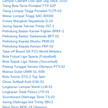
Lempar Cakram Low Spin 1kg SADL-1010
Tiang Bola Tenis Portabel TTP-02P
Tiang Lompat Tinggi Portabel TLTP-03
Mistar Lompat Tinggi SAC-BX040
Cones Mangkok Sepakbola D-24
Jaring Sepak Takraw Trinity JST-1
Pelindung Badan Karate Fighter BPKF-2
Pelindung Badan Taekwondo BPT-02
Pelindung Kepala Wushu PKW-02
Pelindung Kepala Kempo PKP-02
Take-off Board SA-TO1 World Athletics
Bola Futsal Liga Sparta (Futsalball)
Bola Sepak Liga Telstar (Soccerball)
Palang Tunggal Senam Olympus PTS-02
Matras Gulat UWW GL-60B
Bola Tonnis STG-2 Top Spin
Glove Softball Kulit GSK-01
Lingkaran Lempar Martil LLM-01
Lingkaran Tolak Peluru LTP-01
Scoreboard Olahraga Tenis TS-02
Jaring Olahraga Voli Trinity JBV-2
Meja Tenis MDF-18 Olympus