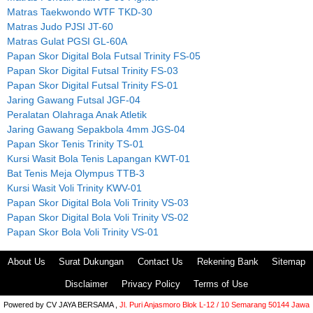
Matras Taekwondo WTF TKD-30
Matras Judo PJSI JT-60
Matras Gulat PGSI GL-60A
Papan Skor Digital Bola Futsal Trinity FS-05
Papan Skor Digital Futsal Trinity FS-03
Papan Skor Digital Futsal Trinity FS-01
Jaring Gawang Futsal JGF-04
Peralatan Olahraga Anak Atletik
Jaring Gawang Sepakbola 4mm JGS-04
Papan Skor Tenis Trinity TS-01
Kursi Wasit Bola Tenis Lapangan KWT-01
Bat Tenis Meja Olympus TTB-3
Kursi Wasit Voli Trinity KWV-01
Papan Skor Digital Bola Voli Trinity VS-03
Papan Skor Digital Bola Voli Trinity VS-02
Papan Skor Bola Voli Trinity VS-01
About Us
Surat Dukungan
Contact Us
Rekening Bank
Sitemap
Disclaimer
Privacy Policy
Terms of Use
Powered by
CV JAYA BERSAMA ,
Jl. Puri Anjasmoro Blok L-12 / 10 Semarang 50144 Jawa