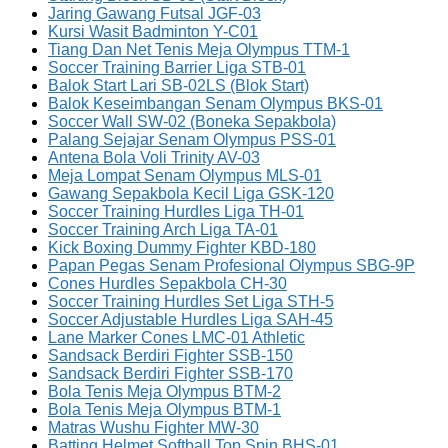
Jaring Gawang Futsal JGF-03
Kursi Wasit Badminton Y-C01
Tiang Dan Net Tenis Meja Olympus TTM-1
Soccer Training Barrier Liga STB-01
Balok Start Lari SB-02LS (Blok Start)
Balok Keseimbangan Senam Olympus BKS-01
Soccer Wall SW-02 (Boneka Sepakbola)
Palang Sejajar Senam Olympus PSS-01
Antena Bola Voli Trinity AV-03
Meja Lompat Senam Olympus MLS-01
Gawang Sepakbola Kecil Liga GSK-120
Soccer Training Hurdles Liga TH-01
Soccer Training Arch Liga TA-01
Kick Boxing Dummy Fighter KBD-180
Papan Pegas Senam Profesional Olympus SBG-9P
Cones Hurdles Sepakbola CH-30
Soccer Training Hurdles Set Liga STH-5
Soccer Adjustable Hurdles Liga SAH-45
Lane Marker Cones LMC-01 Athletic
Sandsack Berdiri Fighter SSB-150
Sandsack Berdiri Fighter SSB-170
Bola Tenis Meja Olympus BTM-2
Bola Tenis Meja Olympus BTM-1
Matras Wushu Fighter MW-30
Batting Helmet Softball Top Spin BHS-01