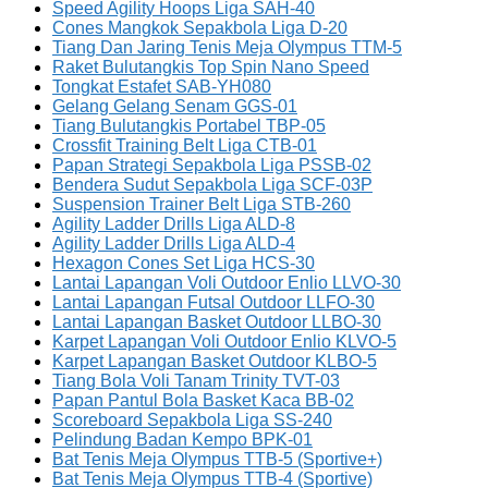
Speed Agility Hoops Liga SAH-40
Cones Mangkok Sepakbola Liga D-20
Tiang Dan Jaring Tenis Meja Olympus TTM-5
Raket Bulutangkis Top Spin Nano Speed
Tongkat Estafet SAB-YH080
Gelang Gelang Senam GGS-01
Tiang Bulutangkis Portabel TBP-05
Crossfit Training Belt Liga CTB-01
Papan Strategi Sepakbola Liga PSSB-02
Bendera Sudut Sepakbola Liga SCF-03P
Suspension Trainer Belt Liga STB-260
Agility Ladder Drills Liga ALD-8
Agility Ladder Drills Liga ALD-4
Hexagon Cones Set Liga HCS-30
Lantai Lapangan Voli Outdoor Enlio LLVO-30
Lantai Lapangan Futsal Outdoor LLFO-30
Lantai Lapangan Basket Outdoor LLBO-30
Karpet Lapangan Voli Outdoor Enlio KLVO-5
Karpet Lapangan Basket Outdoor KLBO-5
Tiang Bola Voli Tanam Trinity TVT-03
Papan Pantul Bola Basket Kaca BB-02
Scoreboard Sepakbola Liga SS-240
Pelindung Badan Kempo BPK-01
Bat Tenis Meja Olympus TTB-5 (Sportive+)
Bat Tenis Meja Olympus TTB-4 (Sportive)