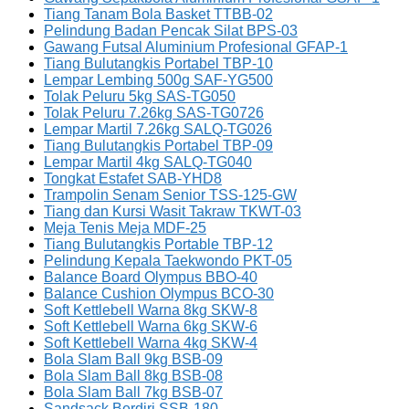
Tiang Tanam Bola Basket TTBB-02
Pelindung Badan Pencak Silat BPS-03
Gawang Futsal Aluminium Profesional GFAP-1
Tiang Bulutangkis Portabel TBP-10
Lempar Lembing 500g SAF-YG500
Tolak Peluru 5kg SAS-TG050
Tolak Peluru 7.26kg SAS-TG0726
Lempar Martil 7.26kg SALQ-TG026
Tiang Bulutangkis Portabel TBP-09
Lempar Martil 4kg SALQ-TG040
Tongkat Estafet SAB-YHD8
Trampolin Senam Senior TSS-125-GW
Tiang dan Kursi Wasit Takraw TKWT-03
Meja Tenis Meja MDF-25
Tiang Bulutangkis Portable TBP-12
Pelindung Kepala Taekwondo PKT-05
Balance Board Olympus BBO-40
Balance Cushion Olympus BCO-30
Soft Kettlebell Warna 8kg SKW-8
Soft Kettlebell Warna 6kg SKW-6
Soft Kettlebell Warna 4kg SKW-4
Bola Slam Ball 9kg BSB-09
Bola Slam Ball 8kg BSB-08
Bola Slam Ball 7kg BSB-07
Sandsack Berdiri SSB-180