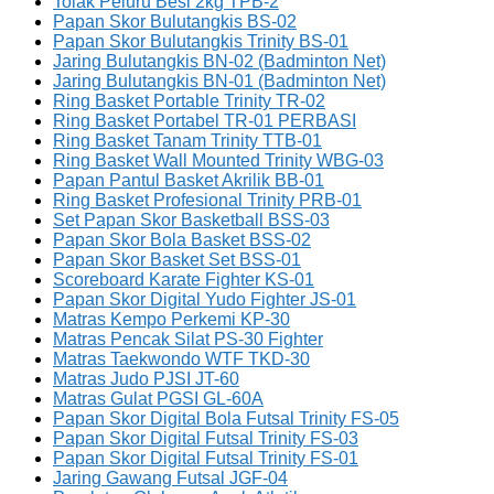
Tolak Peluru Besi 2kg TPB-2
Papan Skor Bulutangkis BS-02
Papan Skor Bulutangkis Trinity BS-01
Jaring Bulutangkis BN-02 (Badminton Net)
Jaring Bulutangkis BN-01 (Badminton Net)
Ring Basket Portable Trinity TR-02
Ring Basket Portabel TR-01 PERBASI
Ring Basket Tanam Trinity TTB-01
Ring Basket Wall Mounted Trinity WBG-03
Papan Pantul Basket Akrilik BB-01
Ring Basket Profesional Trinity PRB-01
Set Papan Skor Basketball BSS-03
Papan Skor Bola Basket BSS-02
Papan Skor Basket Set BSS-01
Scoreboard Karate Fighter KS-01
Papan Skor Digital Yudo Fighter JS-01
Matras Kempo Perkemi KP-30
Matras Pencak Silat PS-30 Fighter
Matras Taekwondo WTF TKD-30
Matras Judo PJSI JT-60
Matras Gulat PGSI GL-60A
Papan Skor Digital Bola Futsal Trinity FS-05
Papan Skor Digital Futsal Trinity FS-03
Papan Skor Digital Futsal Trinity FS-01
Jaring Gawang Futsal JGF-04