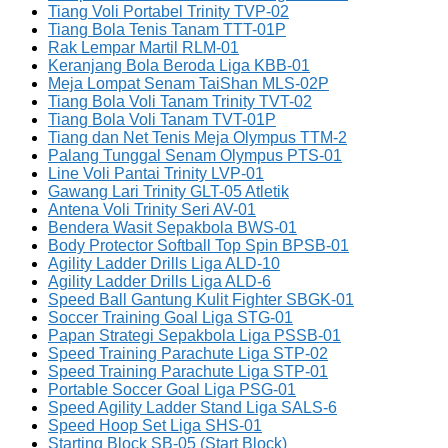
Tiang Voli Portabel Trinity TVP-02
Tiang Bola Tenis Tanam TTT-01P
Rak Lempar Martil RLM-01
Keranjang Bola Beroda Liga KBB-01
Meja Lompat Senam TaiShan MLS-02P
Tiang Bola Voli Tanam Trinity TVT-02
Tiang Bola Voli Tanam TVT-01P
Tiang dan Net Tenis Meja Olympus TTM-2
Palang Tunggal Senam Olympus PTS-01
Line Voli Pantai Trinity LVP-01
Gawang Lari Trinity GLT-05 Atletik
Antena Voli Trinity Seri AV-01
Bendera Wasit Sepakbola BWS-01
Body Protector Softball Top Spin BPSB-01
Agility Ladder Drills Liga ALD-10
Agility Ladder Drills Liga ALD-6
Speed Ball Gantung Kulit Fighter SBGK-01
Soccer Training Goal Liga STG-01
Papan Strategi Sepakbola Liga PSSB-01
Speed Training Parachute Liga STP-02
Speed Training Parachute Liga STP-01
Portable Soccer Goal Liga PSG-01
Speed Agility Ladder Stand Liga SALS-6
Speed Hoop Set Liga SHS-01
Starting Block SB-05 (Start Block)