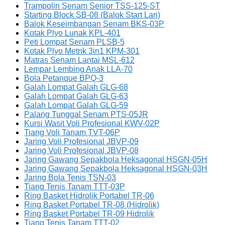
Trampolin Senam Senior TSS-125-ST
Starting Block SB-08 (Balok Start Lari)
Balok Keseimbangan Senam BKS-03P
Kotak Plyo Lunak KPL-401
Peti Lompat Senam PLSB-5
Kotak Plyo Metrik 3in1 KPM-301
Matras Senam Lantai MSL-612
Lempar Lembing Anak LLA-70
Bola Petanque BPQ-3
Galah Lompat Galah GLG-68
Galah Lompat Galah GLG-63
Galah Lompat Galah GLG-59
Palang Tunggal Senam PTS-05JR
Kursi Wasit Voli Profesional KWV-02P
Tiang Voli Tanam TVT-06P
Jaring Voli Profesional JBVP-09
Jaring Voli Profesional JBVP-08
Jaring Gawang Sepakbola Heksagonal HSGN-05H
Jaring Gawang Sepakbola Heksagonal HSGN-03H
Jaring Bola Tenis TSN-03
Tiang Tenis Tanam TTT-03P
Ring Basket Hidrolik Portabel TR-06
Ring Basket Portabel TR-08 (Hidrolik)
Ring Basket Portabel TR-09 Hidrolik
Tiang Tenis Tanam TTT-02