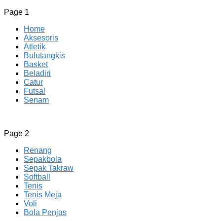
Page 1
Home
Aksesoris
Atletik
Bulutangkis
Basket
Beladiri
Catur
Futsal
Senam
CV JAYA BERSAMA Co Id
Menyediakan Semua Perlengkapan Olahraga Yang
Page 2
Lengkap, Berkualitas Dengan Harga Yang Murah
Renang
Sepakbola
Sepak Takraw
Softball
Tenis
Tenis Meja
Voli
Bola Penjas