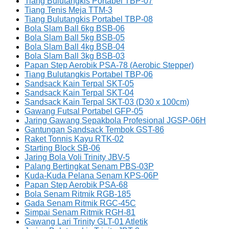
Tiang Bulutangkis Portabel TBP-07
Tiang Tenis Meja TTM-3
Tiang Bulutangkis Portabel TBP-08
Bola Slam Ball 6kg BSB-06
Bola Slam Ball 5kg BSB-05
Bola Slam Ball 4kg BSB-04
Bola Slam Ball 3kg BSB-03
Papan Step Aerobik PSA-78 (Aerobic Stepper)
Tiang Bulutangkis Portabel TBP-06
Sandsack Kain Terpal SKT-05
Sandsack Kain Terpal SKT-04
Sandsack Kain Terpal SKT-03 (D30 x 100cm)
Gawang Futsal Portabel GFP-05
Jaring Gawang Sepakbola Profesional JGSP-06H
Gantungan Sandsack Tembok GST-86
Raket Tonnis Kayu RTK-02
Starting Block SB-06
Jaring Bola Voli Trinity JBV-5
Palang Bertingkat Senam PBS-03P
Kuda-Kuda Pelana Senam KPS-06P
Papan Step Aerobik PSA-68
Bola Senam Ritmik RGB-185
Gada Senam Ritmik RGC-45C
Simpai Senam Ritmik RGH-81
Gawang Lari Trinity GLT-01 Atletik