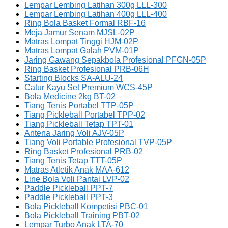
Lempar Lembing Latihan 300g LLL-300
Lempar Lembing Latihan 400g LLL-400
Ring Bola Basket Formal RBF-16
Meja Jamur Senam MJSL-02P
Matras Lompat Tinggi HJM-02P
Matras Lompat Galah PVM-01P
Jaring Gawang Sepakbola Profesional PFGN-05P
Ring Basket Profesional PRB-06H
Starting Blocks SA-ALU-24
Catur Kayu Set Premium WCS-45P
Bola Medicine 2kg BT-02
Tiang Tenis Portabel TTP-05P
Tiang Pickleball Portabel TPP-02
Tiang Pickleball Tetap TPT-01
Antena Jaring Voli AJV-05P
Tiang Voli Portable Profesional TVP-05P
Ring Basket Profesional PRB-02
Tiang Tenis Tetap TTT-05P
Matras Atletik Anak MAA-612
Line Bola Voli Pantai LVP-02
Paddle Pickleball PPT-7
Paddle Pickleball PPT-3
Bola Pickleball Kompetisi PBC-01
Bola Pickleball Training PBT-02
Lempar Turbo Anak LTA-70