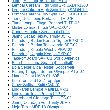
Jaring Bulutangkis Trinity JBT-3
Lempar Cakram High Spin 2kg SADH-1200
Lempar Cakram High Spin 1.5kg SADH-1.5
Lempar Cakram Low Spin 1kg SADL-1010
Tiang Bola Tenis Portabel TTP-02P
Tiang Lompat Tinggi Portabel TLTP-03
Mistar Lompat Tinggi SAC-BX040
Cones Mangkok Sepakbola D-24
Jaring Sepak Takraw Trinity JST-1
Pelindung Badan Karate Fighter BPKF-2
Pelindung Badan Taekwondo BPT-02
Pelindung Kepala Wushu PKW-02
Pelindung Kepala Kempo PKP-02
Take-off Board SA-TO1 World Athletics
Bola Futsal Liga Sparta (Futsalball)
Bola Sepak Liga Telstar (Soccerball)
Palang Tunggal Senam Olympus PTS-02
Matras Gulat UWW GL-60B
Bola Tonnis STG-2 Top Spin
Glove Softball Kulit GSK-01
Lingkaran Lempar Martil LLM-01
Lingkaran Tolak Peluru LTP-01
Scoreboard Olahraga Tenis TS-02
Jaring Olahraga Voli Trinity JBV-2
Meja Tenis MDF-18 Olympus