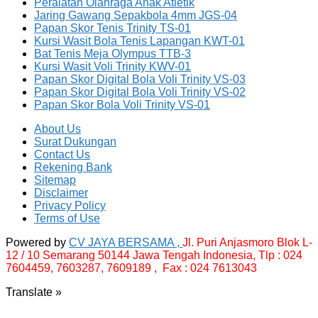
Peralatan Olahraga Anak Atletik
Jaring Gawang Sepakbola 4mm JGS-04
Papan Skor Tenis Trinity TS-01
Kursi Wasit Bola Tenis Lapangan KWT-01
Bat Tenis Meja Olympus TTB-3
Kursi Wasit Voli Trinity KWV-01
Papan Skor Digital Bola Voli Trinity VS-03
Papan Skor Digital Bola Voli Trinity VS-02
Papan Skor Bola Voli Trinity VS-01
About Us
Surat Dukungan
Contact Us
Rekening Bank
Sitemap
Disclaimer
Privacy Policy
Terms of Use
Powered by
CV JAYA BERSAMA ,
Jl. Puri Anjasmoro Blok L-
12 / 10 Semarang 50144 Jawa Tengah Indonesia,
Tlp : 024
7604459, 7603287, 7609189 , Fax : 024 7613043
Translate »