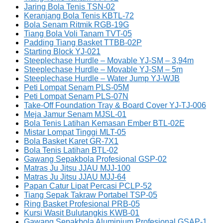
Jaring Bola Tenis TSN-02
Keranjang Bola Tenis KBTL-72
Bola Senam Ritmik RGB-19G
Tiang Bola Voli Tanam TVT-05
Padding Tiang Basket TTBB-02P
Starting Block YJ-021
Steeplechase Hurdle – Movable YJ-SM – 3,94m
Steeplechase Hurdle – Movable YJ-SM – 5m
Steeplechase Hurdle – Water Jump YJ-WJB
Peti Lompat Senam PLS-05M
Peti Lompat Senam PLS-07N
Take-Off Foundation Tray & Board Cover YJ-TJ-006
Meja Jamur Senam MJSL-01
Bola Tenis Latihan Kemasan Ember BTL-02E
Mistar Lompat Tinggi MLT-05
Bola Basket Karet GR-7X1
Bola Tenis Latihan BTL-02
Gawang Sepakbola Profesional GSP-02
Matras Ju Jitsu JJAU MJJ-100
Matras Ju Jitsu JJAU MJJ-64
Papan Catur Lipat Percasi PCLP-52
Tiang Sepak Takraw Portabel TSP-05
Ring Basket Profesional PRB-05
Kursi Wasit Bulutangkis KWB-01
Gawang Sepakbola Aluminium Profesional GSAP-1