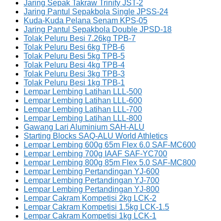
Jaring Sepak Takraw Trinity JST-2
Jaring Pantul Sepakbola Single JPSS-24
Kuda-Kuda Pelana Senam KPS-05
Jaring Pantul Sepakbola Double JPSD-18
Tolak Peluru Besi 7.26kg TPB-7
Tolak Peluru Besi 6kg TPB-6
Tolak Peluru Besi 5kg TPB-5
Tolak Peluru Besi 4kg TPB-4
Tolak Peluru Besi 3kg TPB-3
Tolak Peluru Besi 1kg TPB-1
Lempar Lembing Latihan LLL-500
Lempar Lembing Latihan LLL-600
Lempar Lembing Latihan LLL-700
Lempar Lembing Latihan LLL-800
Gawang Lari Aluminium SAH-ALU
Starting Blocks SAQ-ALU World Athletics
Lempar Lembing 600g 65m Flex 6.0 SAF-MC600
Lempar Lembing 700g IAAF SAF-YC700
Lempar Lembing 800g 85m Flex 5.0 SAF-MC800
Lempar Lembing Pertandingan YJ-600
Lempar Lembing Pertandingan YJ-700
Lempar Lembing Pertandingan YJ-800
Lempar Cakram Kompetisi 2kg LCK-2
Lempar Cakram Kompetisi 1.5kg LCK-1.5
Lempar Cakram Kompetisi 1kg LCK-1