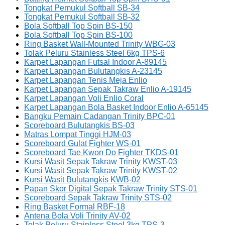
Tongkat Pemukul Softball SB-34
Tongkat Pemukul Softball SB-32
Bola Softball Top Spin BS-150
Bola Softball Top Spin BS-100
Ring Basket Wall-Mounted Trinity WBG-03
Tolak Peluru Stainless Steel 6kg TPS-6
Karpet Lapangan Futsal Indoor A-89145
Karpet Lapangan Bulutangkis A-23145
Karpet Lapangan Tenis Meja Enlio
Karpet Lapangan Sepak Takraw Enlio A-19145
Karpet Lapangan Voli Enlio Coral
Karpet Lapangan Bola Basket Indoor Enlio A-65145
Bangku Pemain Cadangan Trinity BPC-01
Scoreboard Bulutangkis BS-03
Matras Lompat Tinggi HJM-03
Scoreboard Gulat Fighter WS-01
Scoreboard Tae Kwon Do Fighter TKDS-01
Kursi Wasit Sepak Takraw Trinity KWST-03
Kursi Wasit Sepak Takraw Trinity KWST-02
Kursi Wasit Bulutangkis KWB-02
Papan Skor Digital Sepak Takraw Trinity STS-01
Scoreboard Sepak Takraw Trinity STS-02
Ring Basket Formal RBF-18
Antena Bola Voli Trinity AV-02
Tolak Peluru Stainless Steel 3kg TPS-3