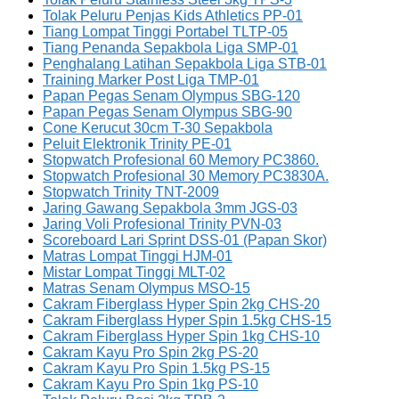
Tolak Peluru Penjas Kids Athletics PP-01
Tiang Lompat Tinggi Portabel TLTP-05
Tiang Penanda Sepakbola Liga SMP-01
Penghalang Latihan Sepakbola Liga STB-01
Training Marker Post Liga TMP-01
Papan Pegas Senam Olympus SBG-120
Papan Pegas Senam Olympus SBG-90
Cone Kerucut 30cm T-30 Sepakbola
Peluit Elektronik Trinity PE-01
Stopwatch Profesional 60 Memory PC3860.
Stopwatch Profesional 30 Memory PC3830A.
Stopwatch Trinity TNT-2009
Jaring Gawang Sepakbola 3mm JGS-03
Jaring Voli Profesional Trinity PVN-03
Scoreboard Lari Sprint DSS-01 (Papan Skor)
Matras Lompat Tinggi HJM-01
Mistar Lompat Tinggi MLT-02
Matras Senam Olympus MSO-15
Cakram Fiberglass Hyper Spin 2kg CHS-20
Cakram Fiberglass Hyper Spin 1.5kg CHS-15
Cakram Fiberglass Hyper Spin 1kg CHS-10
Cakram Kayu Pro Spin 2kg PS-20
Cakram Kayu Pro Spin 1.5kg PS-15
Cakram Kayu Pro Spin 1kg PS-10