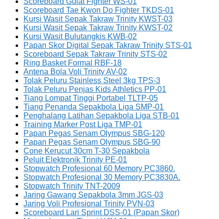
Scoreboard Gulat Fighter WS-01
Scoreboard Tae Kwon Do Fighter TKDS-01
Kursi Wasit Sepak Takraw Trinity KWST-03
Kursi Wasit Sepak Takraw Trinity KWST-02
Kursi Wasit Bulutangkis KWB-02
Papan Skor Digital Sepak Takraw Trinity STS-01
Scoreboard Sepak Takraw Trinity STS-02
Ring Basket Formal RBF-18
Antena Bola Voli Trinity AV-02
Tolak Peluru Stainless Steel 3kg TPS-3
Tolak Peluru Penjas Kids Athletics PP-01
Tiang Lompat Tinggi Portabel TLTP-05
Tiang Penanda Sepakbola Liga SMP-01
Penghalang Latihan Sepakbola Liga STB-01
Training Marker Post Liga TMP-01
Papan Pegas Senam Olympus SBG-120
Papan Pegas Senam Olympus SBG-90
Cone Kerucut 30cm T-30 Sepakbola
Peluit Elektronik Trinity PE-01
Stopwatch Profesional 60 Memory PC3860.
Stopwatch Profesional 30 Memory PC3830A.
Stopwatch Trinity TNT-2009
Jaring Gawang Sepakbola 3mm JGS-03
Jaring Voli Profesional Trinity PVN-03
Scoreboard Lari Sprint DSS-01 (Papan Skor)