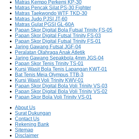
Matras Kempo Perkemi KP-30
Matras Pencak Silat PS-30 Fighter
Matras Taekwondo WTF TKD-30
Matras Judo PJSI JT-60
Matras Gulat PGSI GL-60A
Papan Skor Digital Bola Futsal Trinity FS-05
Papan Skor Digital Futsal Trinity FS-03
Papan Skor Digital Futsal Trinity FS-01
Jaring Gawang Futsal JGF-04
Peralatan Olahraga Anak Atletik
Jaring Gawang Sepakbola 4mm JGS-04
Papan Skor Tenis Trinity TS-01
Kursi Wasit Bola Tenis Lapangan KWT-01
Bat Tenis Meja Olympus TTB-3
Kursi Wasit Voli Trinity KWV-01
Papan Skor Digital Bola Voli Trinity VS-03
Papan Skor Digital Bola Voli Trinity VS-02
Papan Skor Bola Voli Trinity VS-01
About Us
Surat Dukungan
Contact Us
Rekening Bank
Sitemap
Disclaimer