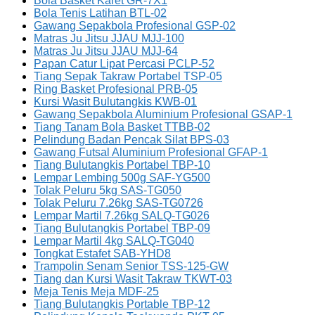
Bola Basket Karet GR-7X1
Bola Tenis Latihan BTL-02
Gawang Sepakbola Profesional GSP-02
Matras Ju Jitsu JJAU MJJ-100
Matras Ju Jitsu JJAU MJJ-64
Papan Catur Lipat Percasi PCLP-52
Tiang Sepak Takraw Portabel TSP-05
Ring Basket Profesional PRB-05
Kursi Wasit Bulutangkis KWB-01
Gawang Sepakbola Aluminium Profesional GSAP-1
Tiang Tanam Bola Basket TTBB-02
Pelindung Badan Pencak Silat BPS-03
Gawang Futsal Aluminium Profesional GFAP-1
Tiang Bulutangkis Portabel TBP-10
Lempar Lembing 500g SAF-YG500
Tolak Peluru 5kg SAS-TG050
Tolak Peluru 7.26kg SAS-TG0726
Lempar Martil 7.26kg SALQ-TG026
Tiang Bulutangkis Portabel TBP-09
Lempar Martil 4kg SALQ-TG040
Tongkat Estafet SAB-YHD8
Trampolin Senam Senior TSS-125-GW
Tiang dan Kursi Wasit Takraw TKWT-03
Meja Tenis Meja MDF-25
Tiang Bulutangkis Portable TBP-12