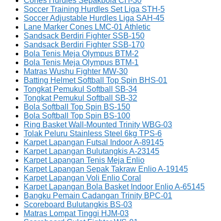
Cones Hurdles Sepakbola CH-30
Soccer Training Hurdles Set Liga STH-5
Soccer Adjustable Hurdles Liga SAH-45
Lane Marker Cones LMC-01 Athletic
Sandsack Berdiri Fighter SSB-150
Sandsack Berdiri Fighter SSB-170
Bola Tenis Meja Olympus BTM-2
Bola Tenis Meja Olympus BTM-1
Matras Wushu Fighter MW-30
Batting Helmet Softball Top Spin BHS-01
Tongkat Pemukul Softball SB-34
Tongkat Pemukul Softball SB-32
Bola Softball Top Spin BS-150
Bola Softball Top Spin BS-100
Ring Basket Wall-Mounted Trinity WBG-03
Tolak Peluru Stainless Steel 6kg TPS-6
Karpet Lapangan Futsal Indoor A-89145
Karpet Lapangan Bulutangkis A-23145
Karpet Lapangan Tenis Meja Enlio
Karpet Lapangan Sepak Takraw Enlio A-19145
Karpet Lapangan Voli Enlio Coral
Karpet Lapangan Bola Basket Indoor Enlio A-65145
Bangku Pemain Cadangan Trinity BPC-01
Scoreboard Bulutangkis BS-03
Matras Lompat Tinggi HJM-03