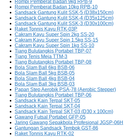
Rompi Pemberat Badan 9kg RPB-9
Rompi Pemberat Badan 10kg RPB-10
Sandsack Gantung Kulit SSK-5 (D38x150cm)
Sandsack Gantung Kulit SSK-4 (D35x125cm)
Sandsack Gantung Kulit SSK-3 (D30x100cm)
Raket Tonnis Kayu RTK-03P
Cakram Kayu Super Spin 2kg SS-20
Cakram Kayu Super Spin 1.5kg SS-15
Cakram Kayu Super Spin 1kg SS-10
Tiang Bulutangkis Portabel TBP-07
Tiang Tenis Meja TTM-3
Tiang Bulutangkis Portabel TBP-08
Bola Slam Ball 6kg BSB-06
Bola Slam Ball 5kg BSB-05
Bola Slam Ball 4kg BSB-04
Bola Slam Ball 3kg BSB-03
Papan Step Aerobik PSA-78 (Aerobic Stepper)
Tiang Bulutangkis Portabel TBP-06
Sandsack Kain Terpal SKT-05
Sandsack Kain Terpal SKT-04
Sandsack Kain Terpal SKT-03 (D30 x 100cm)
Gawang Futsal Portabel GFP-05
Jaring Gawang Sepakbola Profesional JGSP-06H
Gantungan Sandsack Tembok GST-86
Raket Tonnis Kayu RTK-02