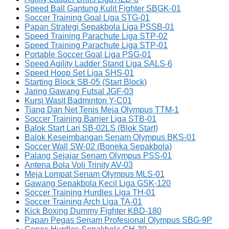
Speed Ball Gantung Kulit Fighter SBGK-01
Soccer Training Goal Liga STG-01
Papan Strategi Sepakbola Liga PSSB-01
Speed Training Parachute Liga STP-02
Speed Training Parachute Liga STP-01
Portable Soccer Goal Liga PSG-01
Speed Agility Ladder Stand Liga SALS-6
Speed Hoop Set Liga SHS-01
Starting Block SB-05 (Start Block)
Jaring Gawang Futsal JGF-03
Kursi Wasit Badminton Y-C01
Tiang Dan Net Tenis Meja Olympus TTM-1
Soccer Training Barrier Liga STB-01
Balok Start Lari SB-02LS (Blok Start)
Balok Keseimbangan Senam Olympus BKS-01
Soccer Wall SW-02 (Boneka Sepakbola)
Palang Sejajar Senam Olympus PSS-01
Antena Bola Voli Trinity AV-03
Meja Lompat Senam Olympus MLS-01
Gawang Sepakbola Kecil Liga GSK-120
Soccer Training Hurdles Liga TH-01
Soccer Training Arch Liga TA-01
Kick Boxing Dummy Fighter KBD-180
Papan Pegas Senam Profesional Olympus SBG-9P