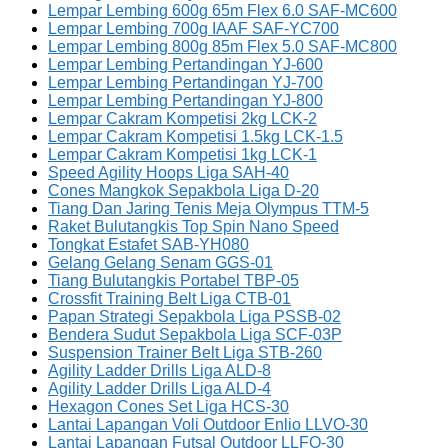
Lempar Lembing 600g 65m Flex 6.0 SAF-MC600
Lempar Lembing 700g IAAF SAF-YC700
Lempar Lembing 800g 85m Flex 5.0 SAF-MC800
Lempar Lembing Pertandingan YJ-600
Lempar Lembing Pertandingan YJ-700
Lempar Lembing Pertandingan YJ-800
Lempar Cakram Kompetisi 2kg LCK-2
Lempar Cakram Kompetisi 1.5kg LCK-1.5
Lempar Cakram Kompetisi 1kg LCK-1
Speed Agility Hoops Liga SAH-40
Cones Mangkok Sepakbola Liga D-20
Tiang Dan Jaring Tenis Meja Olympus TTM-5
Raket Bulutangkis Top Spin Nano Speed
Tongkat Estafet SAB-YH080
Gelang Gelang Senam GGS-01
Tiang Bulutangkis Portabel TBP-05
Crossfit Training Belt Liga CTB-01
Papan Strategi Sepakbola Liga PSSB-02
Bendera Sudut Sepakbola Liga SCF-03P
Suspension Trainer Belt Liga STB-260
Agility Ladder Drills Liga ALD-8
Agility Ladder Drills Liga ALD-4
Hexagon Cones Set Liga HCS-30
Lantai Lapangan Voli Outdoor Enlio LLVO-30
Lantai Lapangan Futsal Outdoor LLFO-30