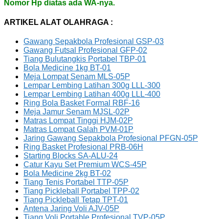
Nomor Hp diatas ada WA-nya.
ARTIKEL ALAT OLAHRAGA :
Gawang Sepakbola Profesional GSP-03
Gawang Futsal Profesional GFP-02
Tiang Bulutangkis Portabel TBP-01
Bola Medicine 1kg BT-01
Meja Lompat Senam MLS-05P
Lempar Lembing Latihan 300g LLL-300
Lempar Lembing Latihan 400g LLL-400
Ring Bola Basket Formal RBF-16
Meja Jamur Senam MJSL-02P
Matras Lompat Tinggi HJM-02P
Matras Lompat Galah PVM-01P
Jaring Gawang Sepakbola Profesional PFGN-05P
Ring Basket Profesional PRB-06H
Starting Blocks SA-ALU-24
Catur Kayu Set Premium WCS-45P
Bola Medicine 2kg BT-02
Tiang Tenis Portabel TTP-05P
Tiang Pickleball Portabel TPP-02
Tiang Pickleball Tetap TPT-01
Antena Jaring Voli AJV-05P
Tiang Voli Portable Profesional TVP-05P