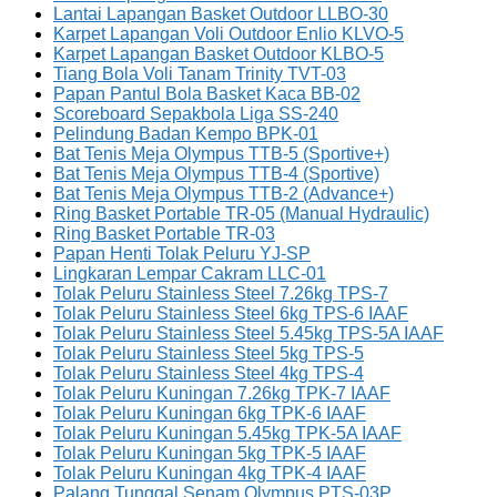
Lantai Lapangan Basket Outdoor LLBO-30
Karpet Lapangan Voli Outdoor Enlio KLVO-5
Karpet Lapangan Basket Outdoor KLBO-5
Tiang Bola Voli Tanam Trinity TVT-03
Papan Pantul Bola Basket Kaca BB-02
Scoreboard Sepakbola Liga SS-240
Pelindung Badan Kempo BPK-01
Bat Tenis Meja Olympus TTB-5 (Sportive+)
Bat Tenis Meja Olympus TTB-4 (Sportive)
Bat Tenis Meja Olympus TTB-2 (Advance+)
Ring Basket Portable TR-05 (Manual Hydraulic)
Ring Basket Portable TR-03
Papan Henti Tolak Peluru YJ-SP
Lingkaran Lempar Cakram LLC-01
Tolak Peluru Stainless Steel 7.26kg TPS-7
Tolak Peluru Stainless Steel 6kg TPS-6 IAAF
Tolak Peluru Stainless Steel 5.45kg TPS-5A IAAF
Tolak Peluru Stainless Steel 5kg TPS-5
Tolak Peluru Stainless Steel 4kg TPS-4
Tolak Peluru Kuningan 7.26kg TPK-7 IAAF
Tolak Peluru Kuningan 6kg TPK-6 IAAF
Tolak Peluru Kuningan 5.45kg TPK-5A IAAF
Tolak Peluru Kuningan 5kg TPK-5 IAAF
Tolak Peluru Kuningan 4kg TPK-4 IAAF
Palang Tunggal Senam Olympus PTS-03P