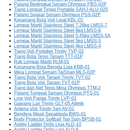
Palang Bertingkat Senam Olympus PBS-02P
Tiang Lompat Tinggi Portable SAHJ-ALU-025
Palang Sejajar Senam Olympus PSS-02P
Keranjang Bola Voli Lipat KBL-01
Lempar Martil Stainless Steel 7.26kg LMSS-7
Lempar Martil Stainless Steel 6kg LMSS-6
Lempar Martil Stainless Steel 5.45kg LMSS-5A
Lempar Martil Stainless Steel 5kg LMSS-5
Lempar Martil Stainless Steel 4kg LMSS-4
Tiang Voli Portabel Trinity TVP-02
Tiang Bola Tenis Tanam TTT-01P
Rak Lempar Martil RLM-01
Keranjang Bola Beroda Liga KBB-01
Meja Lompat Senam TaiShan MLS-02P
Tiang Bola Voli Tanam Trinity TVT-02
Tiang Bola Voli Tanam TVT-01P
Tiang dan Net Tenis Meja Olympus TTM-2
Palang Tunggal Senam Olympus PTS-01
Line Voli Pantai Trinity LVP-01
Gawang Lari Trinity GLT-05 Atletik
Antena Voli Trinity Seri AV-01
Bendera Wasit Sepakbola BWS-01
Body Protector Softball Top Spin BPSB-01
Agility Ladder Drills Liga ALD-10
Agility Ladder Drills Liga ALD-6