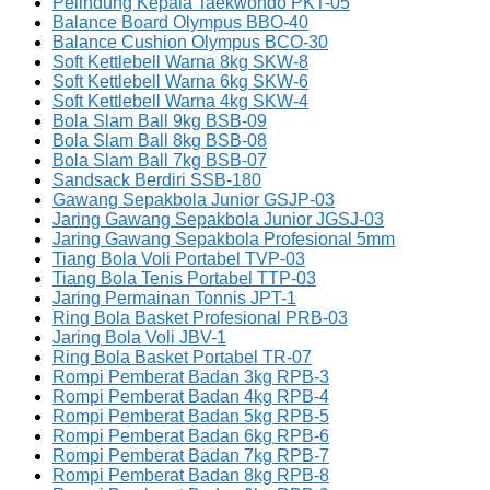
Pelindung Kepala Taekwondo PKT-05
Balance Board Olympus BBO-40
Balance Cushion Olympus BCO-30
Soft Kettlebell Warna 8kg SKW-8
Soft Kettlebell Warna 6kg SKW-6
Soft Kettlebell Warna 4kg SKW-4
Bola Slam Ball 9kg BSB-09
Bola Slam Ball 8kg BSB-08
Bola Slam Ball 7kg BSB-07
Sandsack Berdiri SSB-180
Gawang Sepakbola Junior GSJP-03
Jaring Gawang Sepakbola Junior JGSJ-03
Jaring Gawang Sepakbola Profesional 5mm
Tiang Bola Voli Portabel TVP-03
Tiang Bola Tenis Portabel TTP-03
Jaring Permainan Tonnis JPT-1
Ring Bola Basket Profesional PRB-03
Jaring Bola Voli JBV-1
Ring Bola Basket Portabel TR-07
Rompi Pemberat Badan 3kg RPB-3
Rompi Pemberat Badan 4kg RPB-4
Rompi Pemberat Badan 5kg RPB-5
Rompi Pemberat Badan 6kg RPB-6
Rompi Pemberat Badan 7kg RPB-7
Rompi Pemberat Badan 8kg RPB-8