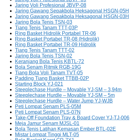
Jaring Voli Profesional JBVP-08
Jaring Gawang Sepakbola Heksagonal HSGN-05H
Jaring Gawang Sepakbola Heksagonal HSGN-03H
Jaring Bola Tenis TSN-03
Tiang Tenis Tanam TTT-03P
Ring Basket Hidrolik Portabel TR-06
Ring Basket Portabel TR-08 (Hidrolik)
Ring Basket Portabel TR-09 Hidrolik
Tiang Tenis Tanam TTT-02
Jaring Bola Tenis TSN-02
Keranjang Bola Tenis KBTL-72
Bola Senam Ritmik RGB-19G
Tiang Bola Voli Tanam TVT-05
Padding Tiang Basket TTBB-02P
Starting Block YJ-021
Steeplechase Hurdle – Movable YJ-SM – 3,94m
Steeplechase Hurdle – Movable YJ-SM – 5m
Steeplechase Hurdle – Water Jump YJ-WJB
Peti Lompat Senam PLS-05M
Peti Lompat Senam PLS-07N
Take-Off Foundation Tray & Board Cover YJ-TJ-006
Meja Jamur Senam MJSL-01
Bola Tenis Latihan Kemasan Ember BTL-02E
Mistar Lompat Tinggi MLT-05