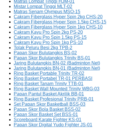
Matras Lompat Tinggi HJM-01
Mistar Lompat Tinggi MLT-02
Matras Senam Olympus MSO-15
Cakram Fiberglass Hyper Spin 2kg CHS-20
Cakram Fiberglass Hyper Spin 1.5kg CHS-15
Cakram Fiberglass Hyper Spin 1kg CHS-10
Cakram Kayu Pro Spin 2kg PS-20
Cakram Kayu Pro Spin 1.5kg PS-15
Cakram Kayu Pro Spin 1kg PS-10
Tolak Peluru Besi 2kg TPB-2
Papan Skor Bulutangkis BS-02
Papan Skor Bulutangkis Trinity BS-01
Jaring Bulutangkis BN-02 (Badminton Net)
Jaring Bulutangkis BN-01 (Badminton Net)
Ring Basket Portable Trinity TR-02
Ring Basket Portabel TR-01 PERBASI
Ring Basket Tanam Trinity TTB-01
Ring Basket Wall Mounted Trinity WBG-03
Papan Pantul Basket Akrilik BB-01
Ring Basket Profesional Trinity PRB-01
Set Papan Skor Basketball BSS-03
Papan Skor Bola Basket BSS-02
Papan Skor Basket Set BSS-01
Scoreboard Karate Fighter KS-01
Papan Skor Digital Yudo Fighter JS-01