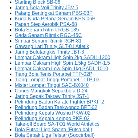
Starting Block SB-06
Jaring Bola Voli Trinity JBV-5
Palang Bertingkat Senam PBS-03P
Kuda-Kuda Pelana Senam KPS-06P
Papan Step Aerobik PSA-68
Bola Senam Ritmik RGB-185
Gada Senam Ritmik RGC-45C
Simpai Senam Ritmik RGH-81
Gawang Lari Trinity GLT-01 Atletik
Jaring Bulutangkis Trinity JBT-3
Lempar Cakram High Spin 2kg SADH-1200
Lempar Cakram High Spin 1.5kg SADH-1.5
Lempar Cakram Low Spin 1kg SADL-1010
Tiang Bola Tenis Portabel TTP-02P
Tiang Lompat Tinggi Portabel TLTP-03
Mistar Lompat Tinggi SAC-BX040
Cones Mangkok Sepakbola D-24
Jaring Sepak Takraw Trinity JST-1
Pelindung Badan Karate Fighter BPKF-2
Pelindung Badan Taekwondo BPT-02
Pelindung Kepala Wushu PKW-02
Pelindung Kepala Kempo PKP-02
Take-off Board SA-TO1 World Athletics
Bola Futsal Liga Sparta (Futsalball)
Bola Sepak Liga Telstar (Soccerball)