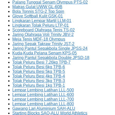
Palang Tunggal Senam Olympus PTS-02
Matras Gulat UWW GL-60B
Bola Tonnis STG-2 Top Spin
Glove Softball Kulit GSK-01
Lingkaran Lempar Martil LLM-01
Lingkaran Tolak Peluru LTP-01
Scoreboard Olahraga Tenis TS-02
Jaring Olahraga Voli Trinity JBV-2
Meja Tenis MDF-18 Olympus
Jaring Sepak Takraw Trinity JST-2
Jaring Pantul Sepakbola Single JPSS-24
Kuda-Kuda Pelana Senam KPS-05
Jaring Pantul Sepakbola Double JPSD-18
Tolak Peluru Besi 7.26kg TPB-7
Tolak Peluru Besi 6kg TPB-6
Tolak Peluru Besi 5kg TPB-5
Tolak Peluru Besi 4kg TPB-4
Tolak Peluru Besi 3kg TPB-3
Tolak Peluru Besi 1kg TPB-1
Lempar Lembing Latihan LLL-500
Lempar Lembing Latihan LLL-600
Lempar Lembing Latihan LLL-700
Lempar Lembing Latihan LLL-800
Gawang Lari Aluminium SAH-ALU
Starting Blocks SAQ-ALU World Athletics