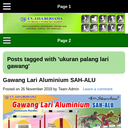
Page 1
CV JAYA BERSAMA Co Id
Menyediakan Semua Perlengkapan Olahraga Yang
Page 2
Lengkap, Berkualitas Dengan Harga Yang Murah
Posts tagged with '
ukuran palang lari
gawang
'
Gawang Lari Aluminium SAH-ALU
Posted on
26 November 2019
by
Team Admin
Leave a comment