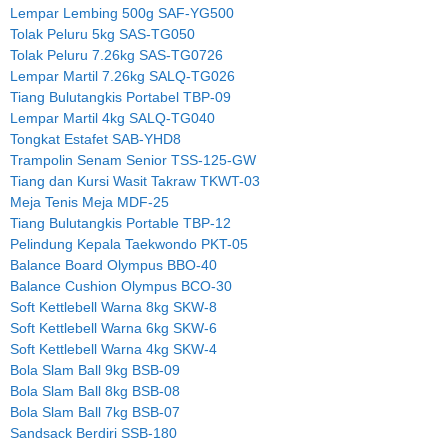
Lempar Lembing 500g SAF-YG500
Tolak Peluru 5kg SAS-TG050
Tolak Peluru 7.26kg SAS-TG0726
Lempar Martil 7.26kg SALQ-TG026
Tiang Bulutangkis Portabel TBP-09
Lempar Martil 4kg SALQ-TG040
Tongkat Estafet SAB-YHD8
Trampolin Senam Senior TSS-125-GW
Tiang dan Kursi Wasit Takraw TKWT-03
Meja Tenis Meja MDF-25
Tiang Bulutangkis Portable TBP-12
Pelindung Kepala Taekwondo PKT-05
Balance Board Olympus BBO-40
Balance Cushion Olympus BCO-30
Soft Kettlebell Warna 8kg SKW-8
Soft Kettlebell Warna 6kg SKW-6
Soft Kettlebell Warna 4kg SKW-4
Bola Slam Ball 9kg BSB-09
Bola Slam Ball 8kg BSB-08
Bola Slam Ball 7kg BSB-07
Sandsack Berdiri SSB-180