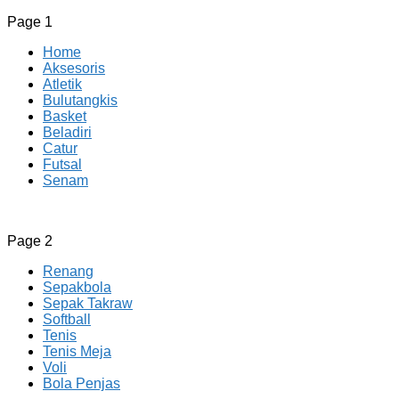
Page 1
Home
Aksesoris
Atletik
Bulutangkis
Basket
Beladiri
Catur
Futsal
Senam
CV JAYA BERSAMA Co Id
Menyediakan Semua Perlengkapan Olahraga Yang Lengkap, 
Page 2
Renang
Sepakbola
Sepak Takraw
Softball
Tenis
Tenis Meja
Voli
Bola Penjas