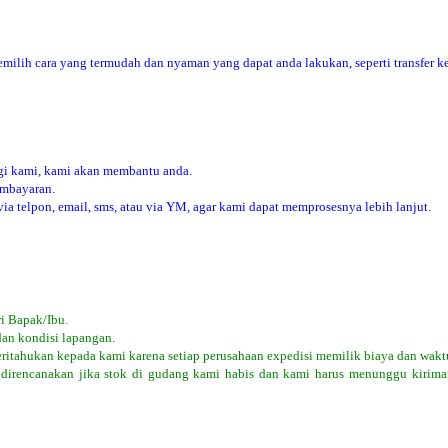
ilih cara yang termudah dan nyaman yang dapat anda lakukan, seperti transfer ke
i kami, kami akan membantu anda.
embayaran.
 telpon, email, sms, atau via YM, agar kami dapat memprosesnya lebih lanjut.
i Bapak/Ibu.
dan kondisi lapangan.
eritahukan kepada kami karena setiap perusahaan expedisi memilik biaya dan wakt
 direncanakan jika stok di gudang kami habis dan kami harus menunggu kiriman