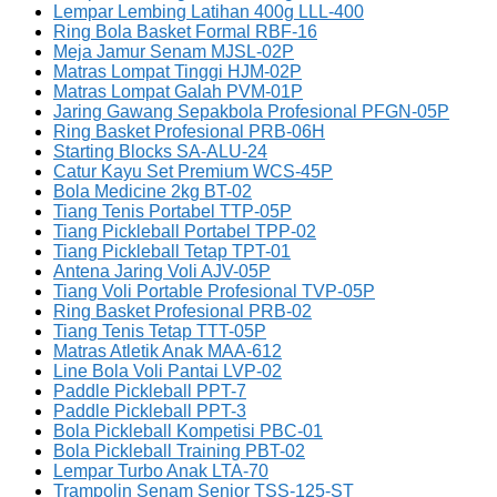
Lempar Lembing Latihan 400g LLL-400
Ring Bola Basket Formal RBF-16
Meja Jamur Senam MJSL-02P
Matras Lompat Tinggi HJM-02P
Matras Lompat Galah PVM-01P
Jaring Gawang Sepakbola Profesional PFGN-05P
Ring Basket Profesional PRB-06H
Starting Blocks SA-ALU-24
Catur Kayu Set Premium WCS-45P
Bola Medicine 2kg BT-02
Tiang Tenis Portabel TTP-05P
Tiang Pickleball Portabel TPP-02
Tiang Pickleball Tetap TPT-01
Antena Jaring Voli AJV-05P
Tiang Voli Portable Profesional TVP-05P
Ring Basket Profesional PRB-02
Tiang Tenis Tetap TTT-05P
Matras Atletik Anak MAA-612
Line Bola Voli Pantai LVP-02
Paddle Pickleball PPT-7
Paddle Pickleball PPT-3
Bola Pickleball Kompetisi PBC-01
Bola Pickleball Training PBT-02
Lempar Turbo Anak LTA-70
Trampolin Senam Senior TSS-125-ST