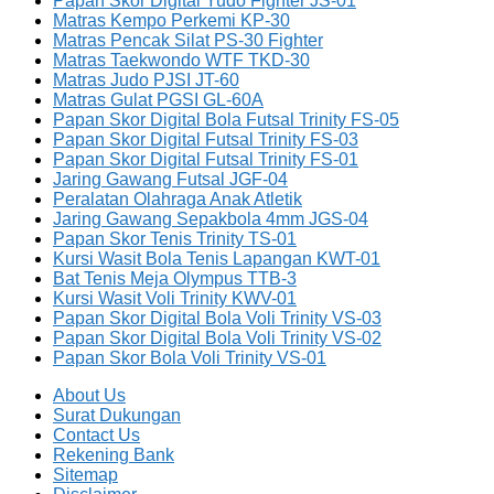
Papan Skor Digital Yudo Fighter JS-01
Matras Kempo Perkemi KP-30
Matras Pencak Silat PS-30 Fighter
Matras Taekwondo WTF TKD-30
Matras Judo PJSI JT-60
Matras Gulat PGSI GL-60A
Papan Skor Digital Bola Futsal Trinity FS-05
Papan Skor Digital Futsal Trinity FS-03
Papan Skor Digital Futsal Trinity FS-01
Jaring Gawang Futsal JGF-04
Peralatan Olahraga Anak Atletik
Jaring Gawang Sepakbola 4mm JGS-04
Papan Skor Tenis Trinity TS-01
Kursi Wasit Bola Tenis Lapangan KWT-01
Bat Tenis Meja Olympus TTB-3
Kursi Wasit Voli Trinity KWV-01
Papan Skor Digital Bola Voli Trinity VS-03
Papan Skor Digital Bola Voli Trinity VS-02
Papan Skor Bola Voli Trinity VS-01
About Us
Surat Dukungan
Contact Us
Rekening Bank
Sitemap