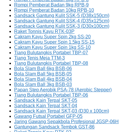
Rompi Pemberat Badan 9kg RPB-9
Rompi Pemberat Badan 10kg RPB-10
Sandsack Gantung Kulit SSK-5 (D38x150cm)
Sandsack Gantung Kulit SSK-4 (D35x125cm)
Sandsack Gantung Kulit SSK-3 (D30x100cm)
Raket Tonnis Kayu RTK-03P
Cakram Kayu Super Spin 2kg SS-20
Cakram Kayu Super Spin 1.5kg SS-15
Cakram Kayu Super Spin 1kg SS-10
Tiang Bulutangkis Portabel TBP-07
Tiang Tenis Meja TTM-3
Tiang Bulutangkis Portabel TBP-08
Bola Slam Ball 6kg BSB-06
Bola Slam Ball 5kg BSB-05
Bola Slam Ball 4kg BSB-04
Bola Slam Ball 3kg BSB-03
Papan Step Aerobik PSA-78 (Aerobic Stepper)
Tiang Bulutangkis Portabel TBP-06
Sandsack Kain Terpal SKT-05
Sandsack Kain Terpal SKT-04
Sandsack Kain Terpal SKT-03 (D30 x 100cm)
Gawang Futsal Portabel GFP-05
Jaring Gawang Sepakbola Profesional JGSP-06H
Gantungan Sandsack Tembok GST-86