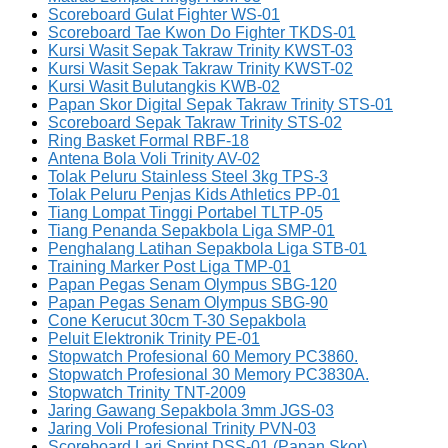
Scoreboard Gulat Fighter WS-01
Scoreboard Tae Kwon Do Fighter TKDS-01
Kursi Wasit Sepak Takraw Trinity KWST-03
Kursi Wasit Sepak Takraw Trinity KWST-02
Kursi Wasit Bulutangkis KWB-02
Papan Skor Digital Sepak Takraw Trinity STS-01
Scoreboard Sepak Takraw Trinity STS-02
Ring Basket Formal RBF-18
Antena Bola Voli Trinity AV-02
Tolak Peluru Stainless Steel 3kg TPS-3
Tolak Peluru Penjas Kids Athletics PP-01
Tiang Lompat Tinggi Portabel TLTP-05
Tiang Penanda Sepakbola Liga SMP-01
Penghalang Latihan Sepakbola Liga STB-01
Training Marker Post Liga TMP-01
Papan Pegas Senam Olympus SBG-120
Papan Pegas Senam Olympus SBG-90
Cone Kerucut 30cm T-30 Sepakbola
Peluit Elektronik Trinity PE-01
Stopwatch Profesional 60 Memory PC3860.
Stopwatch Profesional 30 Memory PC3830A.
Stopwatch Trinity TNT-2009
Jaring Gawang Sepakbola 3mm JGS-03
Jaring Voli Profesional Trinity PVN-03
Scoreboard Lari Sprint DSS-01 (Papan Skor)