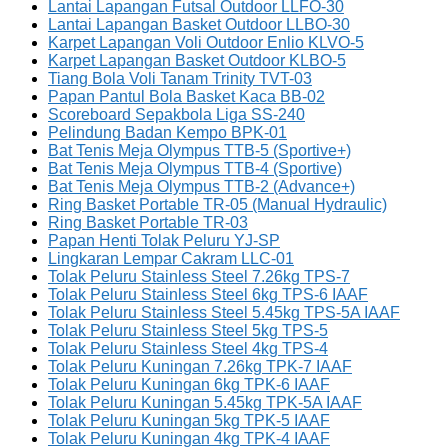
Lantai Lapangan Futsal Outdoor LLFO-30
Lantai Lapangan Basket Outdoor LLBO-30
Karpet Lapangan Voli Outdoor Enlio KLVO-5
Karpet Lapangan Basket Outdoor KLBO-5
Tiang Bola Voli Tanam Trinity TVT-03
Papan Pantul Bola Basket Kaca BB-02
Scoreboard Sepakbola Liga SS-240
Pelindung Badan Kempo BPK-01
Bat Tenis Meja Olympus TTB-5 (Sportive+)
Bat Tenis Meja Olympus TTB-4 (Sportive)
Bat Tenis Meja Olympus TTB-2 (Advance+)
Ring Basket Portable TR-05 (Manual Hydraulic)
Ring Basket Portable TR-03
Papan Henti Tolak Peluru YJ-SP
Lingkaran Lempar Cakram LLC-01
Tolak Peluru Stainless Steel 7.26kg TPS-7
Tolak Peluru Stainless Steel 6kg TPS-6 IAAF
Tolak Peluru Stainless Steel 5.45kg TPS-5A IAAF
Tolak Peluru Stainless Steel 5kg TPS-5
Tolak Peluru Stainless Steel 4kg TPS-4
Tolak Peluru Kuningan 7.26kg TPK-7 IAAF
Tolak Peluru Kuningan 6kg TPK-6 IAAF
Tolak Peluru Kuningan 5.45kg TPK-5A IAAF
Tolak Peluru Kuningan 5kg TPK-5 IAAF
Tolak Peluru Kuningan 4kg TPK-4 IAAF