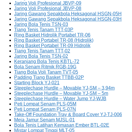
Jaring Voli Profesional JBVP-09
Jaring Voli Profesional JBVP-08
Jaring Gawang Sepakbola Heksagonal HSGN-05H
Jaring Gawang Sepakbola Heksagonal HSGN-03H
Jaring Bola Tenis TSN-03
Tiang Tenis Tanam TTT-03P
Ring Basket Hidrolik Portabel TR-06
Ring Basket Portabel TR-08 (Hidrolik)
Ring Basket Portabel TR-09 Hidrolik
Tiang Tenis Tanam TTT-02
Jaring Bola Tenis TSN-02
Keranjang Bola Tenis KBTL-72
Bola Senam Ritmik RGB-19G
Tiang Bola Voli Tanam TVT-05
Padding Tiang Basket TTBB-02P
Starting Block YJ-021
Steeplechase Hurdle – Movable YJ-SM – 3,94m
Steeplechase Hurdle – Movable YJ-SM – 5m
Steeplechase Hurdle – Water Jump YJ-WJB
Peti Lompat Senam PLS-05M
Peti Lompat Senam PLS-07N
Take-Off Foundation Tray & Board Cover YJ-TJ-006
Meja Jamur Senam MJSL-01
Bola Tenis Latihan Kemasan Ember BTL-02E
Mistar Lompat Tinggi MLT-05