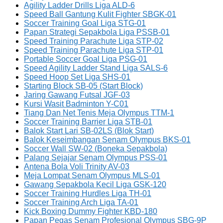
Agility Ladder Drills Liga ALD-6
Speed Ball Gantung Kulit Fighter SBGK-01
Soccer Training Goal Liga STG-01
Papan Strategi Sepakbola Liga PSSB-01
Speed Training Parachute Liga STP-02
Speed Training Parachute Liga STP-01
Portable Soccer Goal Liga PSG-01
Speed Agility Ladder Stand Liga SALS-6
Speed Hoop Set Liga SHS-01
Starting Block SB-05 (Start Block)
Jaring Gawang Futsal JGF-03
Kursi Wasit Badminton Y-C01
Tiang Dan Net Tenis Meja Olympus TTM-1
Soccer Training Barrier Liga STB-01
Balok Start Lari SB-02LS (Blok Start)
Balok Keseimbangan Senam Olympus BKS-01
Soccer Wall SW-02 (Boneka Sepakbola)
Palang Sejajar Senam Olympus PSS-01
Antena Bola Voli Trinity AV-03
Meja Lompat Senam Olympus MLS-01
Gawang Sepakbola Kecil Liga GSK-120
Soccer Training Hurdles Liga TH-01
Soccer Training Arch Liga TA-01
Kick Boxing Dummy Fighter KBD-180
Papan Pegas Senam Profesional Olympus SBG-9P