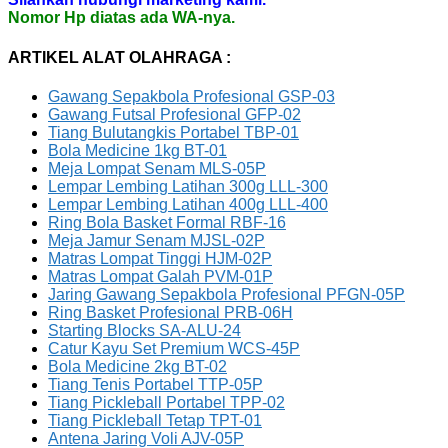
Nomor Hp diatas ada WA-nya.
ARTIKEL ALAT OLAHRAGA :
Gawang Sepakbola Profesional GSP-03
Gawang Futsal Profesional GFP-02
Tiang Bulutangkis Portabel TBP-01
Bola Medicine 1kg BT-01
Meja Lompat Senam MLS-05P
Lempar Lembing Latihan 300g LLL-300
Lempar Lembing Latihan 400g LLL-400
Ring Bola Basket Formal RBF-16
Meja Jamur Senam MJSL-02P
Matras Lompat Tinggi HJM-02P
Matras Lompat Galah PVM-01P
Jaring Gawang Sepakbola Profesional PFGN-05P
Ring Basket Profesional PRB-06H
Starting Blocks SA-ALU-24
Catur Kayu Set Premium WCS-45P
Bola Medicine 2kg BT-02
Tiang Tenis Portabel TTP-05P
Tiang Pickleball Portabel TPP-02
Tiang Pickleball Tetap TPT-01
Antena Jaring Voli AJV-05P