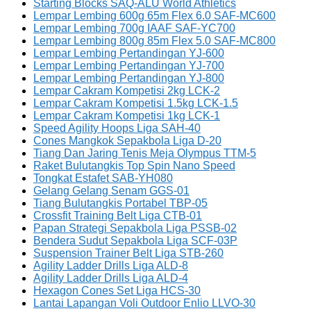
Starting Blocks SAQ-ALU World Athletics
Lempar Lembing 600g 65m Flex 6.0 SAF-MC600
Lempar Lembing 700g IAAF SAF-YC700
Lempar Lembing 800g 85m Flex 5.0 SAF-MC800
Lempar Lembing Pertandingan YJ-600
Lempar Lembing Pertandingan YJ-700
Lempar Lembing Pertandingan YJ-800
Lempar Cakram Kompetisi 2kg LCK-2
Lempar Cakram Kompetisi 1.5kg LCK-1.5
Lempar Cakram Kompetisi 1kg LCK-1
Speed Agility Hoops Liga SAH-40
Cones Mangkok Sepakbola Liga D-20
Tiang Dan Jaring Tenis Meja Olympus TTM-5
Raket Bulutangkis Top Spin Nano Speed
Tongkat Estafet SAB-YH080
Gelang Gelang Senam GGS-01
Tiang Bulutangkis Portabel TBP-05
Crossfit Training Belt Liga CTB-01
Papan Strategi Sepakbola Liga PSSB-02
Bendera Sudut Sepakbola Liga SCF-03P
Suspension Trainer Belt Liga STB-260
Agility Ladder Drills Liga ALD-8
Agility Ladder Drills Liga ALD-4
Hexagon Cones Set Liga HCS-30
Lantai Lapangan Voli Outdoor Enlio LLVO-30