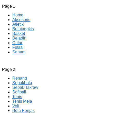
Page 1
Home
Aksesoris
Atletik
Bulutangkis
Basket
Beladiri
Catur
Futsal
Senam
CV JAYA BERSAMA Co Id
Menyediakan Semua Perlengkapan Olahraga Yang
Page 2
Lengkap, Berkualitas Dengan Harga Yang Murah
Renang
Sepakbola
Sepak Takraw
Softball
Tenis
Tenis Meja
Voli
Bola Penjas