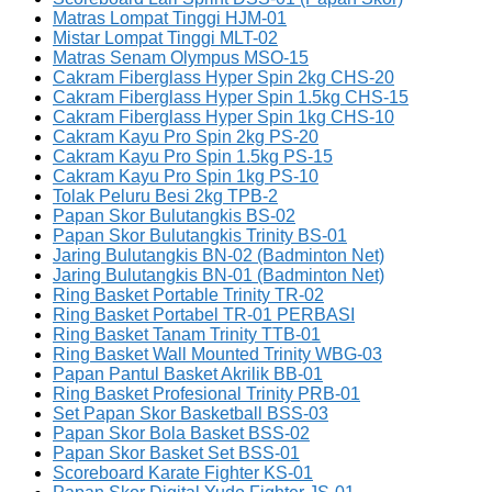
Matras Lompat Tinggi HJM-01
Mistar Lompat Tinggi MLT-02
Matras Senam Olympus MSO-15
Cakram Fiberglass Hyper Spin 2kg CHS-20
Cakram Fiberglass Hyper Spin 1.5kg CHS-15
Cakram Fiberglass Hyper Spin 1kg CHS-10
Cakram Kayu Pro Spin 2kg PS-20
Cakram Kayu Pro Spin 1.5kg PS-15
Cakram Kayu Pro Spin 1kg PS-10
Tolak Peluru Besi 2kg TPB-2
Papan Skor Bulutangkis BS-02
Papan Skor Bulutangkis Trinity BS-01
Jaring Bulutangkis BN-02 (Badminton Net)
Jaring Bulutangkis BN-01 (Badminton Net)
Ring Basket Portable Trinity TR-02
Ring Basket Portabel TR-01 PERBASI
Ring Basket Tanam Trinity TTB-01
Ring Basket Wall Mounted Trinity WBG-03
Papan Pantul Basket Akrilik BB-01
Ring Basket Profesional Trinity PRB-01
Set Papan Skor Basketball BSS-03
Papan Skor Bola Basket BSS-02
Papan Skor Basket Set BSS-01
Scoreboard Karate Fighter KS-01