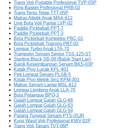
Tiang Voli Portable Profesional TVP-05P
Ring Basket Profesional PRB-02
Tiang Tenis Tetap TTT-05P
Matras Atletik Anak MAA-612
Line Bola Voli Pantai LVP-02
Paddle Pickleball PPT-7
Paddle Pickleball PPT-3
Bola Pickleball Kompetisi PBC-01
Bola Pickleball Training PBT-02
Lempar Turbo Anak LTA-70
Trampolin Senam Senior TSS-125-ST
Starting Block SB-08 (Balok Start Lari)
Balok Keseimbangan Senam BKS-03P
Kotak Plyo Lunak KPL-401
Peti Lompat Senam PLSB-5
Kotak Plyo Metrik 3in1 KPM-301
Matras Senam Lantai MSL-612
Lempar Lembing Anak LLA-70
Bola Petanque BPQ-3
Galah Lompat Galah GLG-68
Galah Lompat Galah GLG-63
Galah Lompat Galah GLG-59
Palang Tunggal Senam PTS-05JR
Kursi Wasit Voli Profesional KWV-02P
Tiang Voli Tanam TVT-06P