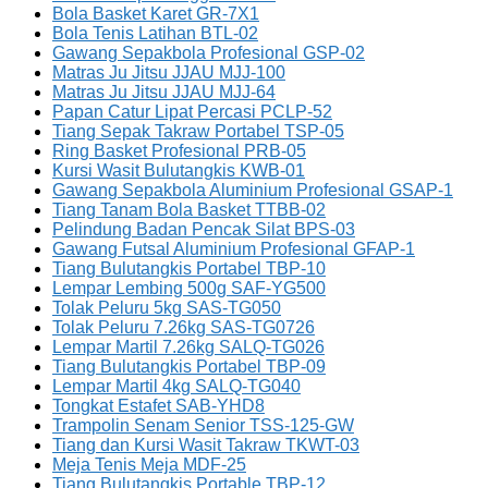
Bola Basket Karet GR-7X1
Bola Tenis Latihan BTL-02
Gawang Sepakbola Profesional GSP-02
Matras Ju Jitsu JJAU MJJ-100
Matras Ju Jitsu JJAU MJJ-64
Papan Catur Lipat Percasi PCLP-52
Tiang Sepak Takraw Portabel TSP-05
Ring Basket Profesional PRB-05
Kursi Wasit Bulutangkis KWB-01
Gawang Sepakbola Aluminium Profesional GSAP-1
Tiang Tanam Bola Basket TTBB-02
Pelindung Badan Pencak Silat BPS-03
Gawang Futsal Aluminium Profesional GFAP-1
Tiang Bulutangkis Portabel TBP-10
Lempar Lembing 500g SAF-YG500
Tolak Peluru 5kg SAS-TG050
Tolak Peluru 7.26kg SAS-TG0726
Lempar Martil 7.26kg SALQ-TG026
Tiang Bulutangkis Portabel TBP-09
Lempar Martil 4kg SALQ-TG040
Tongkat Estafet SAB-YHD8
Trampolin Senam Senior TSS-125-GW
Tiang dan Kursi Wasit Takraw TKWT-03
Meja Tenis Meja MDF-25
Tiang Bulutangkis Portable TBP-12