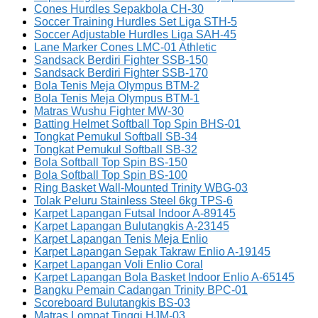
Cones Hurdles Sepakbola CH-30
Soccer Training Hurdles Set Liga STH-5
Soccer Adjustable Hurdles Liga SAH-45
Lane Marker Cones LMC-01 Athletic
Sandsack Berdiri Fighter SSB-150
Sandsack Berdiri Fighter SSB-170
Bola Tenis Meja Olympus BTM-2
Bola Tenis Meja Olympus BTM-1
Matras Wushu Fighter MW-30
Batting Helmet Softball Top Spin BHS-01
Tongkat Pemukul Softball SB-34
Tongkat Pemukul Softball SB-32
Bola Softball Top Spin BS-150
Bola Softball Top Spin BS-100
Ring Basket Wall-Mounted Trinity WBG-03
Tolak Peluru Stainless Steel 6kg TPS-6
Karpet Lapangan Futsal Indoor A-89145
Karpet Lapangan Bulutangkis A-23145
Karpet Lapangan Tenis Meja Enlio
Karpet Lapangan Sepak Takraw Enlio A-19145
Karpet Lapangan Voli Enlio Coral
Karpet Lapangan Bola Basket Indoor Enlio A-65145
Bangku Pemain Cadangan Trinity BPC-01
Scoreboard Bulutangkis BS-03
Matras Lompat Tinggi HJM-03