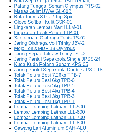
Bola Sepak Liga Telstar (Soccerball)
Palang Tunggal Senam Olympus PTS-02
Matras Gulat UWW GL-60B
Bola Tonnis STG-2 Top Spin
Glove Softball Kulit GSK-01
Lingkaran Lempar Martil LLM-01
Lingkaran Tolak Peluru LTP-01
Scoreboard Olahraga Tenis TS-02
Jaring Olahraga Voli Trinity JBV-2
Meja Tenis MDF-18 Olympus
Jaring Sepak Takraw Trinity JST-2
Jaring Pantul Sepakbola Single JPSS-24
Kuda-Kuda Pelana Senam KPS-05
Jaring Pantul Sepakbola Double JPSD-18
Tolak Peluru Besi 7.26kg TPB-7
Tolak Peluru Besi 6kg TPB-6
Tolak Peluru Besi 5kg TPB-5
Tolak Peluru Besi 4kg TPB-4
Tolak Peluru Besi 3kg TPB-3
Tolak Peluru Besi 1kg TPB-1
Lempar Lembing Latihan LLL-500
Lempar Lembing Latihan LLL-600
Lempar Lembing Latihan LLL-700
Lempar Lembing Latihan LLL-800
Gawang Lari Aluminium SAH-ALU