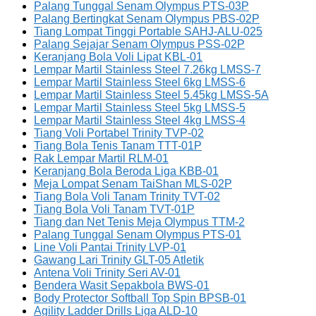
Palang Tunggal Senam Olympus PTS-03P
Palang Bertingkat Senam Olympus PBS-02P
Tiang Lompat Tinggi Portable SAHJ-ALU-025
Palang Sejajar Senam Olympus PSS-02P
Keranjang Bola Voli Lipat KBL-01
Lempar Martil Stainless Steel 7.26kg LMSS-7
Lempar Martil Stainless Steel 6kg LMSS-6
Lempar Martil Stainless Steel 5.45kg LMSS-5A
Lempar Martil Stainless Steel 5kg LMSS-5
Lempar Martil Stainless Steel 4kg LMSS-4
Tiang Voli Portabel Trinity TVP-02
Tiang Bola Tenis Tanam TTT-01P
Rak Lempar Martil RLM-01
Keranjang Bola Beroda Liga KBB-01
Meja Lompat Senam TaiShan MLS-02P
Tiang Bola Voli Tanam Trinity TVT-02
Tiang Bola Voli Tanam TVT-01P
Tiang dan Net Tenis Meja Olympus TTM-2
Palang Tunggal Senam Olympus PTS-01
Line Voli Pantai Trinity LVP-01
Gawang Lari Trinity GLT-05 Atletik
Antena Voli Trinity Seri AV-01
Bendera Wasit Sepakbola BWS-01
Body Protector Softball Top Spin BPSB-01
Agility Ladder Drills Liga ALD-10