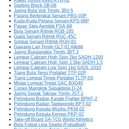
Raket Tonnis Kayu RTK-02
Starting Block SB-06
Jaring Bola Voli Trinity JBV-5
Palang Bertingkat Senam PBS-03P
Kuda-Kuda Pelana Senam KPS-06P
Papan Step Aerobik PSA-68
Bola Senam Ritmik RGB-185
Gada Senam Ritmik RGC-45C
Simpai Senam Ritmik RGH-81
Gawang Lari Trinity GLT-01 Atletik
Jaring Bulutangkis Trinity JBT-3
Lempar Cakram High Spin 2kg SADH-1200
Lempar Cakram High Spin 1.5kg SADH-1.5
Lempar Cakram Low Spin 1kg SADL-1010
Tiang Bola Tenis Portabel TTP-02P
Tiang Lompat Tinggi Portabel TLTP-03
Mistar Lompat Tinggi SAC-BX040
Cones Mangkok Sepakbola D-24
Jaring Sepak Takraw Trinity JST-1
Pelindung Badan Karate Fighter BPKF-2
Pelindung Badan Taekwondo BPT-02
Pelindung Kepala Wushu PKW-02
Pelindung Kepala Kempo PKP-02
Take-off Board SA-TO1 World Athletics
Bola Futsal Liga Sparta (Futsalball)