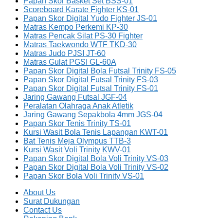
Papan Skor Basket Set BSS-01
Scoreboard Karate Fighter KS-01
Papan Skor Digital Yudo Fighter JS-01
Matras Kempo Perkemi KP-30
Matras Pencak Silat PS-30 Fighter
Matras Taekwondo WTF TKD-30
Matras Judo PJSI JT-60
Matras Gulat PGSI GL-60A
Papan Skor Digital Bola Futsal Trinity FS-05
Papan Skor Digital Futsal Trinity FS-03
Papan Skor Digital Futsal Trinity FS-01
Jaring Gawang Futsal JGF-04
Peralatan Olahraga Anak Atletik
Jaring Gawang Sepakbola 4mm JGS-04
Papan Skor Tenis Trinity TS-01
Kursi Wasit Bola Tenis Lapangan KWT-01
Bat Tenis Meja Olympus TTB-3
Kursi Wasit Voli Trinity KWV-01
Papan Skor Digital Bola Voli Trinity VS-03
Papan Skor Digital Bola Voli Trinity VS-02
Papan Skor Bola Voli Trinity VS-01
About Us
Surat Dukungan
Contact Us