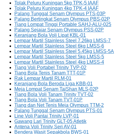
Tolak Peluru Kuningan 5kg TPK-5 IAAF
Tolak Peluru Kuningan 4kg TPK-4 IAAF
Palang Tunggal Senam Olympus PTS-03P
Palang Bertingkat Senam Olympus PBS-02P
Tiang Lompat Tinggi Portable SAHJ-ALU-025
Palang Sejajar Senam Olympus PSS-02P
Keranjang Bola Voli Lipat KBL-01
Lempar Martil Stainless Steel 7.26kg LMSS-7
Lempar Martil Stainless Steel 6kg LMSS-6
Lempar Martil Stainless Steel 5.45kg LMSS-5A
Lempar Martil Stainless Steel 5kg LMSS-5
Lempar Martil Stainless Steel 4kg LMSS-4
Tiang Voli Portabel Trinity TVP-02
Tiang Bola Tenis Tanam TTT-01P
Rak Lempar Martil RLM-01
Keranjang Bola Beroda Liga KBB-01
Meja Lompat Senam TaiShan MLS-02P
Tiang Bola Voli Tanam Trinity TVT-02
Tiang Bola Voli Tanam TVT-01P
Tiang dan Net Tenis Meja Olympus TTM-2
Palang Tunggal Senam Olympus PTS-01
Line Voli Pantai Trinity LVP-01
Gawang Lari Trinity GLT-05 Atletik
Antena Voli Trinity Seri AV-01
Bendera Wasit Sepakbola BWS-01