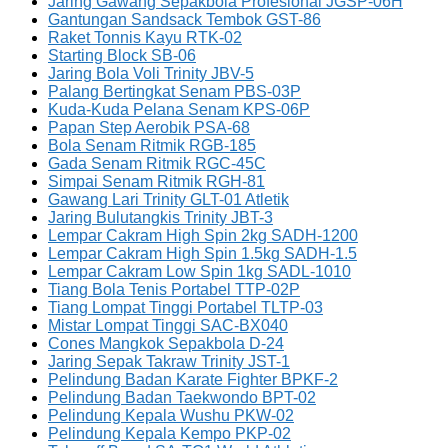
Jaring Gawang Sepakbola Profesional JGSP-06H
Gantungan Sandsack Tembok GST-86
Raket Tonnis Kayu RTK-02
Starting Block SB-06
Jaring Bola Voli Trinity JBV-5
Palang Bertingkat Senam PBS-03P
Kuda-Kuda Pelana Senam KPS-06P
Papan Step Aerobik PSA-68
Bola Senam Ritmik RGB-185
Gada Senam Ritmik RGC-45C
Simpai Senam Ritmik RGH-81
Gawang Lari Trinity GLT-01 Atletik
Jaring Bulutangkis Trinity JBT-3
Lempar Cakram High Spin 2kg SADH-1200
Lempar Cakram High Spin 1.5kg SADH-1.5
Lempar Cakram Low Spin 1kg SADL-1010
Tiang Bola Tenis Portabel TTP-02P
Tiang Lompat Tinggi Portabel TLTP-03
Mistar Lompat Tinggi SAC-BX040
Cones Mangkok Sepakbola D-24
Jaring Sepak Takraw Trinity JST-1
Pelindung Badan Karate Fighter BPKF-2
Pelindung Badan Taekwondo BPT-02
Pelindung Kepala Wushu PKW-02
Pelindung Kepala Kempo PKP-02