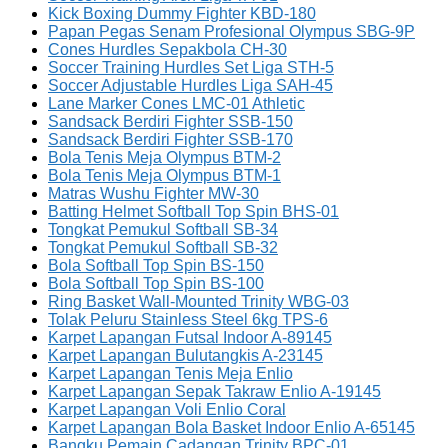
Kick Boxing Dummy Fighter KBD-180
Papan Pegas Senam Profesional Olympus SBG-9P
Cones Hurdles Sepakbola CH-30
Soccer Training Hurdles Set Liga STH-5
Soccer Adjustable Hurdles Liga SAH-45
Lane Marker Cones LMC-01 Athletic
Sandsack Berdiri Fighter SSB-150
Sandsack Berdiri Fighter SSB-170
Bola Tenis Meja Olympus BTM-2
Bola Tenis Meja Olympus BTM-1
Matras Wushu Fighter MW-30
Batting Helmet Softball Top Spin BHS-01
Tongkat Pemukul Softball SB-34
Tongkat Pemukul Softball SB-32
Bola Softball Top Spin BS-150
Bola Softball Top Spin BS-100
Ring Basket Wall-Mounted Trinity WBG-03
Tolak Peluru Stainless Steel 6kg TPS-6
Karpet Lapangan Futsal Indoor A-89145
Karpet Lapangan Bulutangkis A-23145
Karpet Lapangan Tenis Meja Enlio
Karpet Lapangan Sepak Takraw Enlio A-19145
Karpet Lapangan Voli Enlio Coral
Karpet Lapangan Bola Basket Indoor Enlio A-65145
Bangku Pemain Cadangan Trinity BPC-01