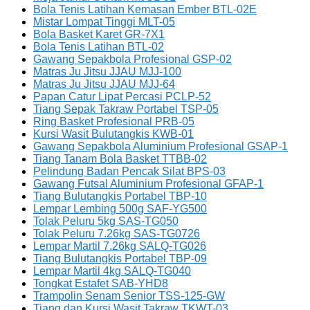
Bola Tenis Latihan Kemasan Ember BTL-02E
Mistar Lompat Tinggi MLT-05
Bola Basket Karet GR-7X1
Bola Tenis Latihan BTL-02
Gawang Sepakbola Profesional GSP-02
Matras Ju Jitsu JJAU MJJ-100
Matras Ju Jitsu JJAU MJJ-64
Papan Catur Lipat Percasi PCLP-52
Tiang Sepak Takraw Portabel TSP-05
Ring Basket Profesional PRB-05
Kursi Wasit Bulutangkis KWB-01
Gawang Sepakbola Aluminium Profesional GSAP-1
Tiang Tanam Bola Basket TTBB-02
Pelindung Badan Pencak Silat BPS-03
Gawang Futsal Aluminium Profesional GFAP-1
Tiang Bulutangkis Portabel TBP-10
Lempar Lembing 500g SAF-YG500
Tolak Peluru 5kg SAS-TG050
Tolak Peluru 7.26kg SAS-TG0726
Lempar Martil 7.26kg SALQ-TG026
Tiang Bulutangkis Portabel TBP-09
Lempar Martil 4kg SALQ-TG040
Tongkat Estafet SAB-YHD8
Trampolin Senam Senior TSS-125-GW
Tiang dan Kursi Wasit Takraw TKWT-03