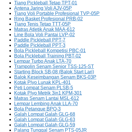
Tiang Pickleball Tetap TPT-01
Antena Jaring Voli AJV-05P
Tiang Voli Portable Profesional TVP-05P
Ring Basket Profesional PRB-02
Tiang Tenis Tetap TTT-05P
Matras Atletik Anak MAA-612
Line Bola Voli Pantai LVP-02
Paddle Pickleball PPT-7
Paddle Pickleball PPT-3
Bola Pickleball Kompetisi PBC-01
Bola Pickleball Training PBT-02
Lempar Turbo Anak LTA-70
Trampolin Senam Senior TSS-125-ST
Starting Block SB-08 (Balok Start Lari)
Balok Keseimbangan Senam BKS-03P
Kotak Plyo Lunak KPL-401
Peti Lompat Senam PLSB-5
Kotak Plyo Metrik 3in1 KPM-301
Matras Senam Lantai MSL-612
Lempar Lembing Anak LLA-70
Bola Petanque BPQ-3
Galah Lompat Galah GLG-68
Galah Lompat Galah GLG-63
Galah Lompat Galah GLG-59
Palang Tunggal Senam PTS-05JR