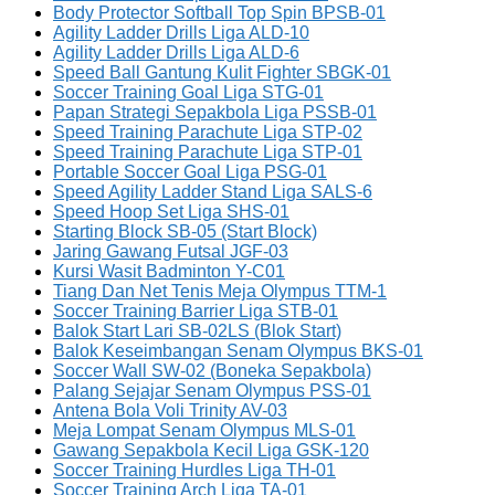
Body Protector Softball Top Spin BPSB-01
Agility Ladder Drills Liga ALD-10
Agility Ladder Drills Liga ALD-6
Speed Ball Gantung Kulit Fighter SBGK-01
Soccer Training Goal Liga STG-01
Papan Strategi Sepakbola Liga PSSB-01
Speed Training Parachute Liga STP-02
Speed Training Parachute Liga STP-01
Portable Soccer Goal Liga PSG-01
Speed Agility Ladder Stand Liga SALS-6
Speed Hoop Set Liga SHS-01
Starting Block SB-05 (Start Block)
Jaring Gawang Futsal JGF-03
Kursi Wasit Badminton Y-C01
Tiang Dan Net Tenis Meja Olympus TTM-1
Soccer Training Barrier Liga STB-01
Balok Start Lari SB-02LS (Blok Start)
Balok Keseimbangan Senam Olympus BKS-01
Soccer Wall SW-02 (Boneka Sepakbola)
Palang Sejajar Senam Olympus PSS-01
Antena Bola Voli Trinity AV-03
Meja Lompat Senam Olympus MLS-01
Gawang Sepakbola Kecil Liga GSK-120
Soccer Training Hurdles Liga TH-01
Soccer Training Arch Liga TA-01