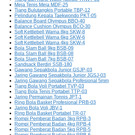
Meja Tenis Meja MDF-25
Tiang Bulutangkis Portable TBP-12
Pelindung Kepala Taekwondo PKT-05
Balance Board Olympus BBO-40
Balance Cushion Olympus BCO-30
Soft Kettlebell Warna 8kg SKW-8
Soft Kettlebell Warna 6kg SKW-6
Soft Kettlebell Warna 4kg SKW-4
Bola Slam Ball 9kg BSB-09
Bola Slam Ball 8kg BSB-08
Bola Slam Ball 7kg BSB-07
Sandsack Berdiri SSB-180
Gawang Sepakbola Junior GSJP-03
Jaring Gawang Sepakbola Junior JGSJ-03
Jaring Gawang Sepakbola Profesional 5mm
Tiang Bola Voli Portabel TVP-03
Tiang Bola Tenis Portabel TTP-03
Jaring Permainan Tonnis JPT-1
Ring Bola Basket Profesional PRB-03
Jaring Bola Voli JBV-1
Ring Bola Basket Portabel TR-07
Rompi Pemberat Badan 3kg RPB-3
Rompi Pemberat Badan 4kg RPB-4
Rompi Pemberat Badan 5kg RPB-5
Rompi Pemberat Badan 6kg RPB-6