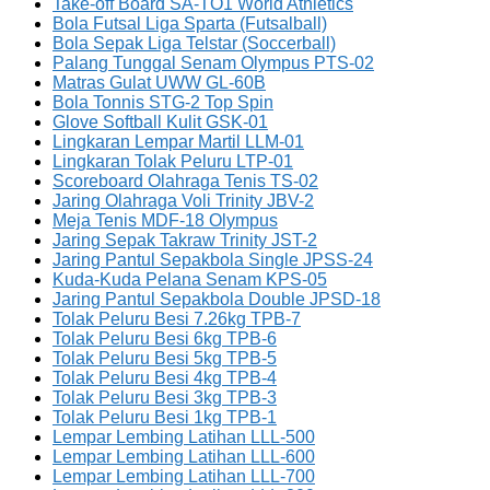
Take-off Board SA-TO1 World Athletics
Bola Futsal Liga Sparta (Futsalball)
Bola Sepak Liga Telstar (Soccerball)
Palang Tunggal Senam Olympus PTS-02
Matras Gulat UWW GL-60B
Bola Tonnis STG-2 Top Spin
Glove Softball Kulit GSK-01
Lingkaran Lempar Martil LLM-01
Lingkaran Tolak Peluru LTP-01
Scoreboard Olahraga Tenis TS-02
Jaring Olahraga Voli Trinity JBV-2
Meja Tenis MDF-18 Olympus
Jaring Sepak Takraw Trinity JST-2
Jaring Pantul Sepakbola Single JPSS-24
Kuda-Kuda Pelana Senam KPS-05
Jaring Pantul Sepakbola Double JPSD-18
Tolak Peluru Besi 7.26kg TPB-7
Tolak Peluru Besi 6kg TPB-6
Tolak Peluru Besi 5kg TPB-5
Tolak Peluru Besi 4kg TPB-4
Tolak Peluru Besi 3kg TPB-3
Tolak Peluru Besi 1kg TPB-1
Lempar Lembing Latihan LLL-500
Lempar Lembing Latihan LLL-600
Lempar Lembing Latihan LLL-700