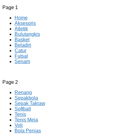
Page 1
Home
Aksesoris
Atletik
Bulutangkis
Basket
Beladiri
Catur
Futsal
Senam
CV JAYA BERSAMA Co Id
Menyediakan Semua Perlengkapan Olahraga Yang
Page 2
Lengkap, Berkualitas Dengan Harga Yang Murah
Renang
Sepakbola
Sepak Takraw
Softball
Tenis
Tenis Meja
Voli
Bola Penjas