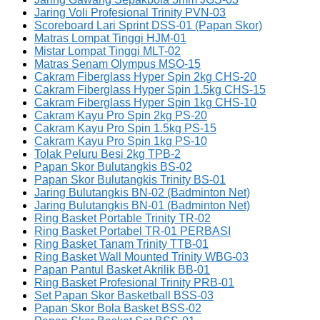
Jaring Voli Profesional Trinity PVN-03
Scoreboard Lari Sprint DSS-01 (Papan Skor)
Matras Lompat Tinggi HJM-01
Mistar Lompat Tinggi MLT-02
Matras Senam Olympus MSO-15
Cakram Fiberglass Hyper Spin 2kg CHS-20
Cakram Fiberglass Hyper Spin 1.5kg CHS-15
Cakram Fiberglass Hyper Spin 1kg CHS-10
Cakram Kayu Pro Spin 2kg PS-20
Cakram Kayu Pro Spin 1.5kg PS-15
Cakram Kayu Pro Spin 1kg PS-10
Tolak Peluru Besi 2kg TPB-2
Papan Skor Bulutangkis BS-02
Papan Skor Bulutangkis Trinity BS-01
Jaring Bulutangkis BN-02 (Badminton Net)
Jaring Bulutangkis BN-01 (Badminton Net)
Ring Basket Portable Trinity TR-02
Ring Basket Portabel TR-01 PERBASI
Ring Basket Tanam Trinity TTB-01
Ring Basket Wall Mounted Trinity WBG-03
Papan Pantul Basket Akrilik BB-01
Ring Basket Profesional Trinity PRB-01
Set Papan Skor Basketball BSS-03
Papan Skor Bola Basket BSS-02