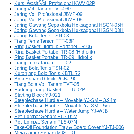
Kursi Wasit Voli Profesional KWV-02P
Tiang Voli Tanam TVT-06P
Jaring Voli Profesional JBVP-09
Jaring Voli Profesional JBVP-08
Jaring Gawang Sepakbola Heksagonal HSGN-05H
Jaring Gawang Sepakbola Heksagonal HSGN-03H
Jaring Bola Tenis TSN-03
Tiang Tenis Tanam TTT-03P
Ring Basket Hidrolik Portabel TR-06
Ring Basket Portabel TR-08 (Hidrolik)
Ring Basket Portabel TR-09 Hidrolik
Tiang Tenis Tanam TTT-02
Jaring Bola Tenis TSN-02
Keranjang Bola Tenis KBTL-72
Bola Senam Ritmik RGB-19G
Tiang Bola Voli Tanam TVT-05
Padding Tiang Basket TTBB-02P
Starting Block YJ-021
Steeplechase Hurdle – Movable YJ-SM – 3,94m
Steeplechase Hurdle – Movable YJ-SM – 5m
Steeplechase Hurdle – Water Jump YJ-WJB
Peti Lompat Senam PLS-05M
Peti Lompat Senam PLS-07N
Take-Off Foundation Tray & Board Cover YJ-TJ-006
Meja Jamur Senam MJSL-01