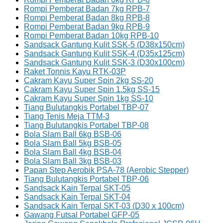
Rompi Pemberat Badan 7kg RPB-7
Rompi Pemberat Badan 8kg RPB-8
Rompi Pemberat Badan 9kg RPB-9
Rompi Pemberat Badan 10kg RPB-10
Sandsack Gantung Kulit SSK-5 (D38x150cm)
Sandsack Gantung Kulit SSK-4 (D35x125cm)
Sandsack Gantung Kulit SSK-3 (D30x100cm)
Raket Tonnis Kayu RTK-03P
Cakram Kayu Super Spin 2kg SS-20
Cakram Kayu Super Spin 1.5kg SS-15
Cakram Kayu Super Spin 1kg SS-10
Tiang Bulutangkis Portabel TBP-07
Tiang Tenis Meja TTM-3
Tiang Bulutangkis Portabel TBP-08
Bola Slam Ball 6kg BSB-06
Bola Slam Ball 5kg BSB-05
Bola Slam Ball 4kg BSB-04
Bola Slam Ball 3kg BSB-03
Papan Step Aerobik PSA-78 (Aerobic Stepper)
Tiang Bulutangkis Portabel TBP-06
Sandsack Kain Terpal SKT-05
Sandsack Kain Terpal SKT-04
Sandsack Kain Terpal SKT-03 (D30 x 100cm)
Gawang Futsal Portabel GFP-05