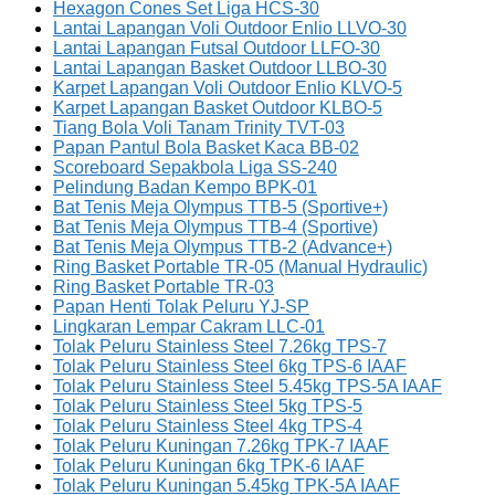
Hexagon Cones Set Liga HCS-30
Lantai Lapangan Voli Outdoor Enlio LLVO-30
Lantai Lapangan Futsal Outdoor LLFO-30
Lantai Lapangan Basket Outdoor LLBO-30
Karpet Lapangan Voli Outdoor Enlio KLVO-5
Karpet Lapangan Basket Outdoor KLBO-5
Tiang Bola Voli Tanam Trinity TVT-03
Papan Pantul Bola Basket Kaca BB-02
Scoreboard Sepakbola Liga SS-240
Pelindung Badan Kempo BPK-01
Bat Tenis Meja Olympus TTB-5 (Sportive+)
Bat Tenis Meja Olympus TTB-4 (Sportive)
Bat Tenis Meja Olympus TTB-2 (Advance+)
Ring Basket Portable TR-05 (Manual Hydraulic)
Ring Basket Portable TR-03
Papan Henti Tolak Peluru YJ-SP
Lingkaran Lempar Cakram LLC-01
Tolak Peluru Stainless Steel 7.26kg TPS-7
Tolak Peluru Stainless Steel 6kg TPS-6 IAAF
Tolak Peluru Stainless Steel 5.45kg TPS-5A IAAF
Tolak Peluru Stainless Steel 5kg TPS-5
Tolak Peluru Stainless Steel 4kg TPS-4
Tolak Peluru Kuningan 7.26kg TPK-7 IAAF
Tolak Peluru Kuningan 6kg TPK-6 IAAF
Tolak Peluru Kuningan 5.45kg TPK-5A IAAF