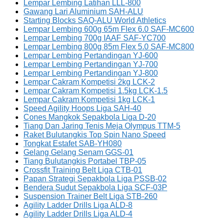
Lempar Lembing Latihan LLL-800
Gawang Lari Aluminium SAH-ALU
Starting Blocks SAQ-ALU World Athletics
Lempar Lembing 600g 65m Flex 6.0 SAF-MC600
Lempar Lembing 700g IAAF SAF-YC700
Lempar Lembing 800g 85m Flex 5.0 SAF-MC800
Lempar Lembing Pertandingan YJ-600
Lempar Lembing Pertandingan YJ-700
Lempar Lembing Pertandingan YJ-800
Lempar Cakram Kompetisi 2kg LCK-2
Lempar Cakram Kompetisi 1.5kg LCK-1.5
Lempar Cakram Kompetisi 1kg LCK-1
Speed Agility Hoops Liga SAH-40
Cones Mangkok Sepakbola Liga D-20
Tiang Dan Jaring Tenis Meja Olympus TTM-5
Raket Bulutangkis Top Spin Nano Speed
Tongkat Estafet SAB-YH080
Gelang Gelang Senam GGS-01
Tiang Bulutangkis Portabel TBP-05
Crossfit Training Belt Liga CTB-01
Papan Strategi Sepakbola Liga PSSB-02
Bendera Sudut Sepakbola Liga SCF-03P
Suspension Trainer Belt Liga STB-260
Agility Ladder Drills Liga ALD-8
Agility Ladder Drills Liga ALD-4