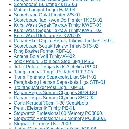
Scoreboard Bulutangkis BS-03
Matras Lompat Tinggi HJM-03
Scoreboard Gulat Fighter WS-01
Scoreboard Tae Kwon Do Fighter TKDS-01
Kursi Wasit Sepak Takraw Trinity KWST-03
Kursi Wasit Sepak Takraw Trinity KWST-02
Kursi Wasit Bulutangkis KWB-02
Papan Skor Digital Sepak Takraw Trinity STS-01
Scoreboard Sepak Takraw Trinity STS-02
Ring Basket Formal RBF-18
Antena Bola Voli Trinity AV-02
Tolak Peluru Stainless Steel 3kg TPS-3
Tolak Peluru Penjas Kids Athletics PP-01
Tiang Lompat Tinggi Portabel TLTP-05
Tiang Penanda Sepakbola Liga SMP-01
Penghalang Latihan Sepakbola Liga STB-01
Training Marker Post Liga TMP-01
Papan Pegas Senam Olympus SBG-120
Papan Pegas Senam Olympus SBG-90
Cone Kerucut 30cm T-30 Sepakbola
Peluit Elektronik Trinity PE-01
Stopwatch Profesional 60 Memory PC3860.
Stopwatch Profesional 30 Memory PC3830A.
Stopwatch Trinity TNT-2009
Jaring Gawang Sepakbola 3mm JGS-03