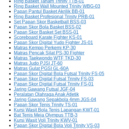
Ring Basket Tanam Trinity TTB-01
Ring Basket Wall Mounted Trinity WBG-03
Papan Pantul Basket Akrilik BB-01
Ring Basket Profesional Trinity PRB-01
Set Papan Skor Basketball BSS-03
Papan Skor Bola Basket BSS-02
Papan Skor Basket Set BSS-01
Scoreboard Karate Fighter KS-01
Papan Skor Digital Yudo Fighter JS-01
Matras Kempo Perkemi KP-30
Matras Pencak Silat PS-30 Fighter
Matras Taekwondo WTF TKD-30
Matras Judo PJSI JT-60
Matras Gulat PGSI GL-60A
Papan Skor Digital Bola Futsal Trinity FS-05
Papan Skor Digital Futsal Trinity FS-03
Papan Skor Digital Futsal Trinity FS-01
Jaring Gawang Futsal JGF-04
Peralatan Olahraga Anak Atletik
Jaring Gawang Sepakbola 4mm JGS-04
Papan Skor Tenis Trinity TS-01
Kursi Wasit Bola Tenis Lapangan KWT-01
Bat Tenis Meja Olympus TTB-3
Kursi Wasit Voli Trinity KWV-01
Papan Skor Digital Bola Voli Trinity VS-03