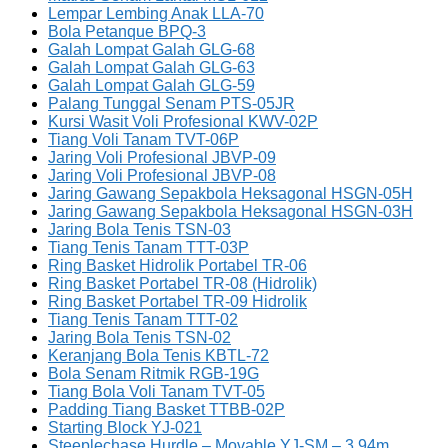
Lempar Lembing Anak LLA-70
Bola Petanque BPQ-3
Galah Lompat Galah GLG-68
Galah Lompat Galah GLG-63
Galah Lompat Galah GLG-59
Palang Tunggal Senam PTS-05JR
Kursi Wasit Voli Profesional KWV-02P
Tiang Voli Tanam TVT-06P
Jaring Voli Profesional JBVP-09
Jaring Voli Profesional JBVP-08
Jaring Gawang Sepakbola Heksagonal HSGN-05H
Jaring Gawang Sepakbola Heksagonal HSGN-03H
Jaring Bola Tenis TSN-03
Tiang Tenis Tanam TTT-03P
Ring Basket Hidrolik Portabel TR-06
Ring Basket Portabel TR-08 (Hidrolik)
Ring Basket Portabel TR-09 Hidrolik
Tiang Tenis Tanam TTT-02
Jaring Bola Tenis TSN-02
Keranjang Bola Tenis KBTL-72
Bola Senam Ritmik RGB-19G
Tiang Bola Voli Tanam TVT-05
Padding Tiang Basket TTBB-02P
Starting Block YJ-021
Steeplechase Hurdle – Movable YJ-SM – 3,94m