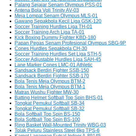
Palang Sejajar Senam Olympus PSS-01
Antena Bola Voli Trinity AV-03
Meja Lompat Senam Olympus MLS-01
Gawang Sepakbola Kecil Liga GSK-120
Soccer Training Hurdles Liga TH-01
Soccer Training Arch Liga TA-01
Kick Boxing Dummy Fighter KBD-180
Papan Pegas Senam Profesional Olympus SBG-9P
Cones Hurdles Sepakbola CH-30
Soccer Training Hurdles Set Liga STH-5
Soccer Adjustable Hurdles Liga SAH-45
Lane Marker Cones LMC-01 Athletic
Sandsack Berdiri Fighter SSB-150
Sandsack Berdiri Fighter SSB-170
Bola Tenis Meja Olympus BTM-2
Bola Tenis Meja Olympus BTM-1
Matras Wushu Fighter MW-30
Batting Helmet Softball Top Spin BHS-01
Tongkat Pemukul Softball SB-34
Tongkat Pemukul Softball SB-32
Bola Softball Top Spin BS-150
Bola Softball Top Spin BS-100
Ring Basket Wall-Mounted Trinity WBG-03
Tolak Peluru Stainless Steel 6kg TPS-6
Karpet Lapangan Futsal Indoor A-89145