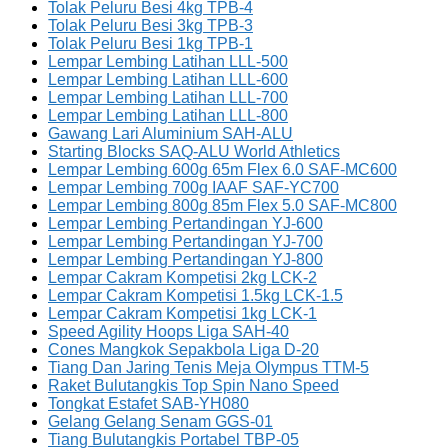
Tolak Peluru Besi 4kg TPB-4
Tolak Peluru Besi 3kg TPB-3
Tolak Peluru Besi 1kg TPB-1
Lempar Lembing Latihan LLL-500
Lempar Lembing Latihan LLL-600
Lempar Lembing Latihan LLL-700
Lempar Lembing Latihan LLL-800
Gawang Lari Aluminium SAH-ALU
Starting Blocks SAQ-ALU World Athletics
Lempar Lembing 600g 65m Flex 6.0 SAF-MC600
Lempar Lembing 700g IAAF SAF-YC700
Lempar Lembing 800g 85m Flex 5.0 SAF-MC800
Lempar Lembing Pertandingan YJ-600
Lempar Lembing Pertandingan YJ-700
Lempar Lembing Pertandingan YJ-800
Lempar Cakram Kompetisi 2kg LCK-2
Lempar Cakram Kompetisi 1.5kg LCK-1.5
Lempar Cakram Kompetisi 1kg LCK-1
Speed Agility Hoops Liga SAH-40
Cones Mangkok Sepakbola Liga D-20
Tiang Dan Jaring Tenis Meja Olympus TTM-5
Raket Bulutangkis Top Spin Nano Speed
Tongkat Estafet SAB-YH080
Gelang Gelang Senam GGS-01
Tiang Bulutangkis Portabel TBP-05