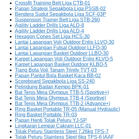
Crossfit Training Belt Liga CTB-01
Papan Strategi Sepakbola Liga PSSB-02
Bendera Sudut Sepakbola Liga SCF-03P
Suspension Trainer Belt Liga STB-260
Agility Ladder Drills Liga ALD-8
Agility Ladder Drills Liga ALD-4
Hexagon Cones Set Liga HCS-30
Lantai Lapangan Voli Outdoor Enlio LLVO-30
Lantai Lapangan Futsal Outdoor LLFO-30
Lantai Lapangan Basket Outdoor LLBO-30
Karpet Lapangan Voli Outdoor Enlio KLVO-5
Karpet Lapangan Basket Outdoor KLBO-5
Tiang Bola Voli Tanam Trinity TVT-03
Papan Pantul Bola Basket Kaca BB-02
Scoreboard Sepakbola Liga SS-240
Pelindung Badan Kempo BPK-01
Bat Tenis Meja Olympus TTB-5 (Sportive+)
Bat Tenis Meja Olympus TTB-4 (Sportive)
Bat Tenis Meja Olympus TTB-2 (Advance+)
Ring Basket Portable TR-05 (Manual Hydraulic)
Ring Basket Portable TR-03
Papan Henti Tolak Peluru YJ-SP
Lingkaran Lempar Cakram LLC-01
Tolak Peluru Stainless Steel 7.26kg TPS-7
Tolak Peluru Stainless Steel 6kg TPS-6 IAAF