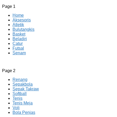
Page 1
Home
Aksesoris
Atletik
Bulutangkis
Basket
Beladiri
Catur
Futsal
Senam
CV JAYA BERSAMA Co Id
Menyediakan Semua Perlengkapan Olahraga Yang
Page 2
Lengkap, Berkualitas Dengan Harga Yang Murah
Renang
Sepakbola
Sepak Takraw
Softball
Tenis
Tenis Meja
Voli
Bola Penjas