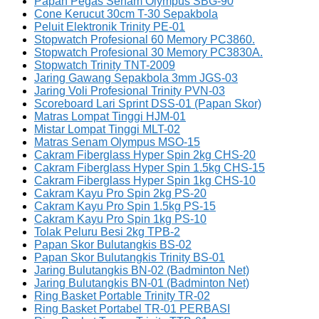
Papan Pegas Senam Olympus SBG-90
Cone Kerucut 30cm T-30 Sepakbola
Peluit Elektronik Trinity PE-01
Stopwatch Profesional 60 Memory PC3860.
Stopwatch Profesional 30 Memory PC3830A.
Stopwatch Trinity TNT-2009
Jaring Gawang Sepakbola 3mm JGS-03
Jaring Voli Profesional Trinity PVN-03
Scoreboard Lari Sprint DSS-01 (Papan Skor)
Matras Lompat Tinggi HJM-01
Mistar Lompat Tinggi MLT-02
Matras Senam Olympus MSO-15
Cakram Fiberglass Hyper Spin 2kg CHS-20
Cakram Fiberglass Hyper Spin 1.5kg CHS-15
Cakram Fiberglass Hyper Spin 1kg CHS-10
Cakram Kayu Pro Spin 2kg PS-20
Cakram Kayu Pro Spin 1.5kg PS-15
Cakram Kayu Pro Spin 1kg PS-10
Tolak Peluru Besi 2kg TPB-2
Papan Skor Bulutangkis BS-02
Papan Skor Bulutangkis Trinity BS-01
Jaring Bulutangkis BN-02 (Badminton Net)
Jaring Bulutangkis BN-01 (Badminton Net)
Ring Basket Portable Trinity TR-02
Ring Basket Portabel TR-01 PERBASI