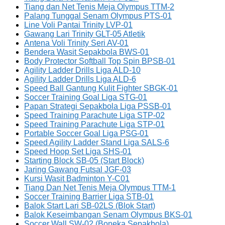
Tiang dan Net Tenis Meja Olympus TTM-2
Palang Tunggal Senam Olympus PTS-01
Line Voli Pantai Trinity LVP-01
Gawang Lari Trinity GLT-05 Atletik
Antena Voli Trinity Seri AV-01
Bendera Wasit Sepakbola BWS-01
Body Protector Softball Top Spin BPSB-01
Agility Ladder Drills Liga ALD-10
Agility Ladder Drills Liga ALD-6
Speed Ball Gantung Kulit Fighter SBGK-01
Soccer Training Goal Liga STG-01
Papan Strategi Sepakbola Liga PSSB-01
Speed Training Parachute Liga STP-02
Speed Training Parachute Liga STP-01
Portable Soccer Goal Liga PSG-01
Speed Agility Ladder Stand Liga SALS-6
Speed Hoop Set Liga SHS-01
Starting Block SB-05 (Start Block)
Jaring Gawang Futsal JGF-03
Kursi Wasit Badminton Y-C01
Tiang Dan Net Tenis Meja Olympus TTM-1
Soccer Training Barrier Liga STB-01
Balok Start Lari SB-02LS (Blok Start)
Balok Keseimbangan Senam Olympus BKS-01
Soccer Wall SW-02 (Boneka Sepakbola)