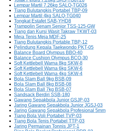
Lempar Martil 7.26kg SALQ-TG026
Tiang Bulutangkis Portabel TBP-09
Lempar Martil 4kg SALQ-TG040
Tongkat Estafet SAB-YHD8
Trampolin Senam Senior TSS-125-GW
Tiang dan Kursi Wasit Takraw TKWT-03
Meja Tenis Meja MDF-25
Tiang Bulutangkis Portable TBP-12
Pelindung Kepala Taekwondo PKT-05
Balance Board Olympus BBO-40
Balance Cushion Olympus BCO-30
Soft Kettlebell Warna 8kg SKW-8
Soft Kettlebell Warna 6kg SKW-6
Soft Kettlebell Warna 4kg SKW-4
Bola Slam Ball 9kg BSB-09
Bola Slam Ball 8kg BSB-08
Bola Slam Ball 7kg BSB-07
Sandsack Berdiri SSB-180
Gawang Sepakbola Junior GSJP-03
Jaring Gawang Sepakbola Junior JGSJ-03
Jaring Gawang Sepakbola Profesional 5mm
Tiang Bola Voli Portabel TVP-03
Tiang Bola Tenis Portabel TTP-03
Jaring Permainan Tonnis JPT-1