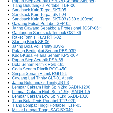
Papan Step Aerobik PSA-78 (Aerobic Stepper)
Tiang Bulutangkis Portabel TBP-06
Sandsack Kain Terpal SKT-05
Sandsack Kain Terpal SKT-04
Sandsack Kain Terpal SKT-03 (D30 x 100cm)
Gawang Futsal Portabel GFP-05
Jaring Gawang Sepakbola Profesional JGSP-06H
Gantungan Sandsack Tembok GST-86
Raket Tonnis Kayu RTK-02
Starting Block SB-06
Jaring Bola Voli Trinity JBV-5
Palang Bertingkat Senam PBS-03P
Kuda-Kuda Pelana Senam KPS-06P
Papan Step Aerobik PSA-68
Bola Senam Ritmik RGB-185
Gada Senam Ritmik RGC-45C
Simpai Senam Ritmik RGH-81
Gawang Lari Trinity GLT-01 Atletik
Jaring Bulutangkis Trinity JBT-3
Lempar Cakram High Spin 2kg SADH-1200
Lempar Cakram High Spin 1.5kg SADH-1.5
Lempar Cakram Low Spin 1kg SADL-1010
Tiang Bola Tenis Portabel TTP-02P
Tiang Lompat Tinggi Portabel TLTP-03
Mistar Lompat Tinggi SAC-BX040