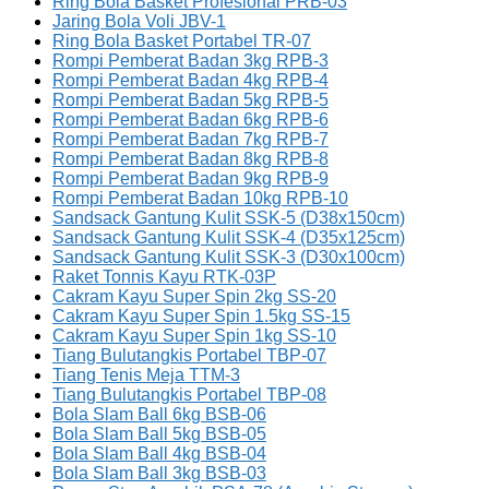
Ring Bola Basket Profesional PRB-03
Jaring Bola Voli JBV-1
Ring Bola Basket Portabel TR-07
Rompi Pemberat Badan 3kg RPB-3
Rompi Pemberat Badan 4kg RPB-4
Rompi Pemberat Badan 5kg RPB-5
Rompi Pemberat Badan 6kg RPB-6
Rompi Pemberat Badan 7kg RPB-7
Rompi Pemberat Badan 8kg RPB-8
Rompi Pemberat Badan 9kg RPB-9
Rompi Pemberat Badan 10kg RPB-10
Sandsack Gantung Kulit SSK-5 (D38x150cm)
Sandsack Gantung Kulit SSK-4 (D35x125cm)
Sandsack Gantung Kulit SSK-3 (D30x100cm)
Raket Tonnis Kayu RTK-03P
Cakram Kayu Super Spin 2kg SS-20
Cakram Kayu Super Spin 1.5kg SS-15
Cakram Kayu Super Spin 1kg SS-10
Tiang Bulutangkis Portabel TBP-07
Tiang Tenis Meja TTM-3
Tiang Bulutangkis Portabel TBP-08
Bola Slam Ball 6kg BSB-06
Bola Slam Ball 5kg BSB-05
Bola Slam Ball 4kg BSB-04
Bola Slam Ball 3kg BSB-03