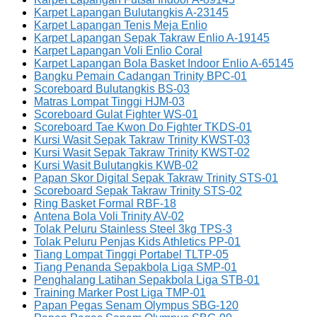
Karpet Lapangan Bulutangkis A-23145
Karpet Lapangan Tenis Meja Enlio
Karpet Lapangan Sepak Takraw Enlio A-19145
Karpet Lapangan Voli Enlio Coral
Karpet Lapangan Bola Basket Indoor Enlio A-65145
Bangku Pemain Cadangan Trinity BPC-01
Scoreboard Bulutangkis BS-03
Matras Lompat Tinggi HJM-03
Scoreboard Gulat Fighter WS-01
Scoreboard Tae Kwon Do Fighter TKDS-01
Kursi Wasit Sepak Takraw Trinity KWST-03
Kursi Wasit Sepak Takraw Trinity KWST-02
Kursi Wasit Bulutangkis KWB-02
Papan Skor Digital Sepak Takraw Trinity STS-01
Scoreboard Sepak Takraw Trinity STS-02
Ring Basket Formal RBF-18
Antena Bola Voli Trinity AV-02
Tolak Peluru Stainless Steel 3kg TPS-3
Tolak Peluru Penjas Kids Athletics PP-01
Tiang Lompat Tinggi Portabel TLTP-05
Tiang Penanda Sepakbola Liga SMP-01
Penghalang Latihan Sepakbola Liga STB-01
Training Marker Post Liga TMP-01
Papan Pegas Senam Olympus SBG-120