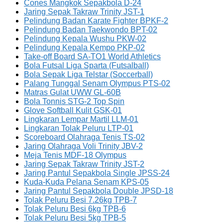
Cones Mangkok Sepakbola D-24
Jaring Sepak Takraw Trinity JST-1
Pelindung Badan Karate Fighter BPKF-2
Pelindung Badan Taekwondo BPT-02
Pelindung Kepala Wushu PKW-02
Pelindung Kepala Kempo PKP-02
Take-off Board SA-TO1 World Athletics
Bola Futsal Liga Sparta (Futsalball)
Bola Sepak Liga Telstar (Soccerball)
Palang Tunggal Senam Olympus PTS-02
Matras Gulat UWW GL-60B
Bola Tonnis STG-2 Top Spin
Glove Softball Kulit GSK-01
Lingkaran Lempar Martil LLM-01
Lingkaran Tolak Peluru LTP-01
Scoreboard Olahraga Tenis TS-02
Jaring Olahraga Voli Trinity JBV-2
Meja Tenis MDF-18 Olympus
Jaring Sepak Takraw Trinity JST-2
Jaring Pantul Sepakbola Single JPSS-24
Kuda-Kuda Pelana Senam KPS-05
Jaring Pantul Sepakbola Double JPSD-18
Tolak Peluru Besi 7.26kg TPB-7
Tolak Peluru Besi 6kg TPB-6
Tolak Peluru Besi 5kg TPB-5