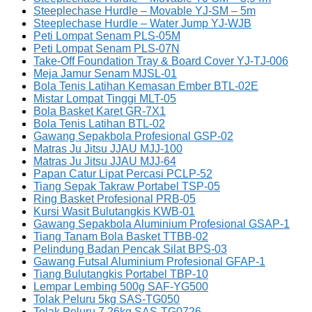
Steeplechase Hurdle – Movable YJ-SM – 5m
Steeplechase Hurdle – Water Jump YJ-WJB
Peti Lompat Senam PLS-05M
Peti Lompat Senam PLS-07N
Take-Off Foundation Tray & Board Cover YJ-TJ-006
Meja Jamur Senam MJSL-01
Bola Tenis Latihan Kemasan Ember BTL-02E
Mistar Lompat Tinggi MLT-05
Bola Basket Karet GR-7X1
Bola Tenis Latihan BTL-02
Gawang Sepakbola Profesional GSP-02
Matras Ju Jitsu JJAU MJJ-100
Matras Ju Jitsu JJAU MJJ-64
Papan Catur Lipat Percasi PCLP-52
Tiang Sepak Takraw Portabel TSP-05
Ring Basket Profesional PRB-05
Kursi Wasit Bulutangkis KWB-01
Gawang Sepakbola Aluminium Profesional GSAP-1
Tiang Tanam Bola Basket TTBB-02
Pelindung Badan Pencak Silat BPS-03
Gawang Futsal Aluminium Profesional GFAP-1
Tiang Bulutangkis Portabel TBP-10
Lempar Lembing 500g SAF-YG500
Tolak Peluru 5kg SAS-TG050
Tolak Peluru 7.26kg SAS-TG0726