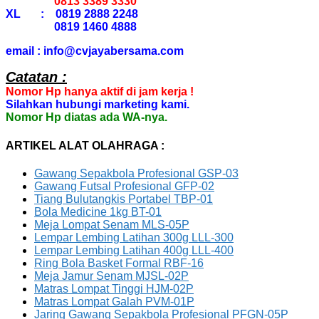
0813 3389 3330
XL : 0819 2888 2248
0819 1460 4888
email : info@cvjayabersama.com
Catatan :
Nomor Hp hanya aktif di jam kerja !
Silahkan hubungi marketing kami.
Nomor Hp diatas ada WA-nya.
ARTIKEL ALAT OLAHRAGA :
Gawang Sepakbola Profesional GSP-03
Gawang Futsal Profesional GFP-02
Tiang Bulutangkis Portabel TBP-01
Bola Medicine 1kg BT-01
Meja Lompat Senam MLS-05P
Lempar Lembing Latihan 300g LLL-300
Lempar Lembing Latihan 400g LLL-400
Ring Bola Basket Formal RBF-16
Meja Jamur Senam MJSL-02P
Matras Lompat Tinggi HJM-02P
Matras Lompat Galah PVM-01P
Jaring Gawang Sepakbola Profesional PFGN-05P