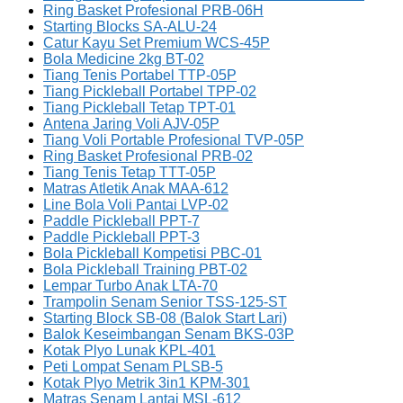
Ring Basket Profesional PRB-06H
Starting Blocks SA-ALU-24
Catur Kayu Set Premium WCS-45P
Bola Medicine 2kg BT-02
Tiang Tenis Portabel TTP-05P
Tiang Pickleball Portabel TPP-02
Tiang Pickleball Tetap TPT-01
Antena Jaring Voli AJV-05P
Tiang Voli Portable Profesional TVP-05P
Ring Basket Profesional PRB-02
Tiang Tenis Tetap TTT-05P
Matras Atletik Anak MAA-612
Line Bola Voli Pantai LVP-02
Paddle Pickleball PPT-7
Paddle Pickleball PPT-3
Bola Pickleball Kompetisi PBC-01
Bola Pickleball Training PBT-02
Lempar Turbo Anak LTA-70
Trampolin Senam Senior TSS-125-ST
Starting Block SB-08 (Balok Start Lari)
Balok Keseimbangan Senam BKS-03P
Kotak Plyo Lunak KPL-401
Peti Lompat Senam PLSB-5
Kotak Plyo Metrik 3in1 KPM-301
Matras Senam Lantai MSL-612