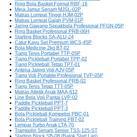
Ring Bola Basket Formal RBF-16
Meja Jamur Senam MJSL-02P
Matras Lompat Tinggi HJM-02P
Matras Lompat Galah PVM-01P
Jaring Gawang Sepakbola Profesional PFGN-05P
Ring Basket Profesional PRB-06H
Starting Blocks SA-ALU-24
Catur Kayu Set Premium WCS-45P
Bola Medicine 2kg BT-02
Tiang Tenis Portabel TTP-05P
Tiang Pickleball Portabel TPP-02
Tiang Pickleball Tetap TPT-01
Antena Jaring Voli AJV-05P
Tiang Voli Portable Profesional TVP-05P
Ring Basket Profesional PRB-02
Tiang Tenis Tetap TTT-05P
Matras Atletik Anak MAA-612
Line Bola Voli Pantai LVP-02
Paddle Pickleball PPT-7
Paddle Pickleball PPT-3
Bola Pickleball Kompetisi PBC-01
Bola Pickleball Training PBT-02
Lempar Turbo Anak LTA-70
Trampolin Senam Senior TSS-125-ST
Starting Block SB-08 (Balok Start Lari)