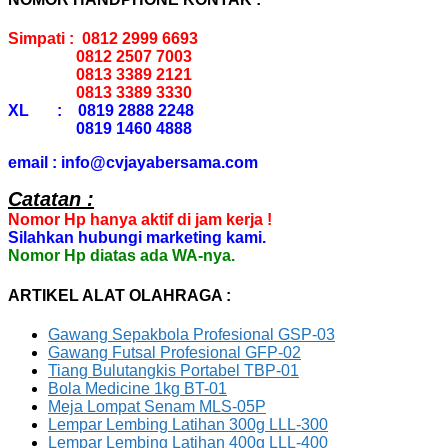
Simpati : 0812 2999 6693
0812 2507 7003
0813 3389 2121
0813 3389 3330
XL : 0819 2888 2248
0819 1460 4888
email : info@cvjayabersama.com
Catatan :
Nomor Hp hanya aktif di jam kerja !
Silahkan hubungi marketing kami.
Nomor Hp diatas ada WA-nya.
ARTIKEL ALAT OLAHRAGA :
Gawang Sepakbola Profesional GSP-03
Gawang Futsal Profesional GFP-02
Tiang Bulutangkis Portabel TBP-01
Bola Medicine 1kg BT-01
Meja Lompat Senam MLS-05P
Lempar Lembing Latihan 300g LLL-300
Lempar Lembing Latihan 400g LLL-400