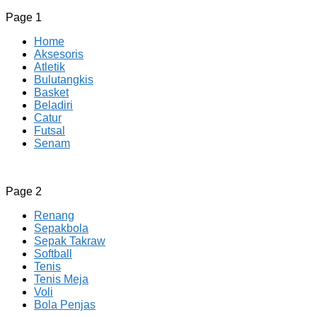
Page 1
Home
Aksesoris
Atletik
Bulutangkis
Basket
Beladiri
Catur
Futsal
Senam
CV JAYA BERSAMA Co Id
Menyediakan Semua Perlengkapan Olahraga Yang Lengkap, 
Page 2
Renang
Sepakbola
Sepak Takraw
Softball
Tenis
Tenis Meja
Voli
Bola Penjas