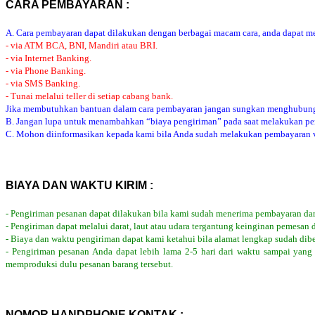
CARA PEMBAYARAN :
A. Cara pembayaran dapat dilakukan dengan berbagai macam cara, anda dapat mem
- via ATM BCA, BNI, Mandiri atau BRI.
- via Internet Banking.
- via Phone Banking.
- via SMS Banking.
- Tunai melalui teller di setiap cabang bank.
Jika membutuhkan bantuan dalam cara pembayaran jangan sungkan menghubung
B. Jangan lupa untuk menambahkan “biaya pengiriman” pada saat melakukan p
C. Mohon diinformasikan kepada kami bila Anda sudah melakukan pembayaran via
BIAYA DAN WAKTU KIRIM :
- Pengiriman pesanan dapat dilakukan bila kami sudah menerima pembayaran dar
- Pengiriman dapat melalui darat, laut atau udara tergantung keinginan pemesan 
- Biaya dan waktu pengiriman dapat kami ketahui bila alamat lengkap sudah dib
- Pengiriman pesanan Anda dapat lebih lama 2-5 hari dari waktu sampai yang
memproduksi dulu pesanan barang tersebut.
NOMOR HANDPHONE KONTAK :