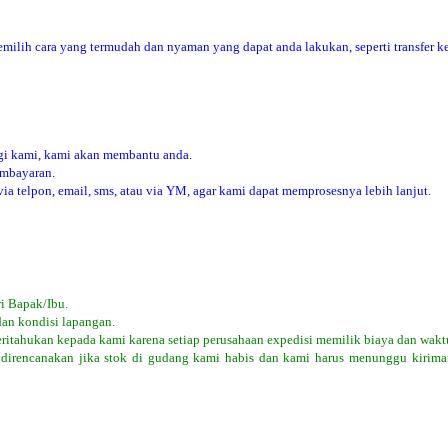
ilih cara yang termudah dan nyaman yang dapat anda lakukan, seperti transfer ke
i kami, kami akan membantu anda.
embayaran.
 telpon, email, sms, atau via YM, agar kami dapat memprosesnya lebih lanjut.
i Bapak/Ibu.
dan kondisi lapangan.
eritahukan kepada kami karena setiap perusahaan expedisi memilik biaya dan wakt
 direncanakan jika stok di gudang kami habis dan kami harus menunggu kiriman