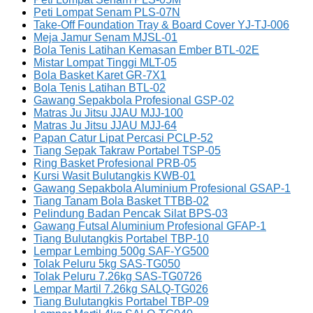
Peti Lompat Senam PLS-07N
Take-Off Foundation Tray & Board Cover YJ-TJ-006
Meja Jamur Senam MJSL-01
Bola Tenis Latihan Kemasan Ember BTL-02E
Mistar Lompat Tinggi MLT-05
Bola Basket Karet GR-7X1
Bola Tenis Latihan BTL-02
Gawang Sepakbola Profesional GSP-02
Matras Ju Jitsu JJAU MJJ-100
Matras Ju Jitsu JJAU MJJ-64
Papan Catur Lipat Percasi PCLP-52
Tiang Sepak Takraw Portabel TSP-05
Ring Basket Profesional PRB-05
Kursi Wasit Bulutangkis KWB-01
Gawang Sepakbola Aluminium Profesional GSAP-1
Tiang Tanam Bola Basket TTBB-02
Pelindung Badan Pencak Silat BPS-03
Gawang Futsal Aluminium Profesional GFAP-1
Tiang Bulutangkis Portabel TBP-10
Lempar Lembing 500g SAF-YG500
Tolak Peluru 5kg SAS-TG050
Tolak Peluru 7.26kg SAS-TG0726
Lempar Martil 7.26kg SALQ-TG026
Tiang Bulutangkis Portabel TBP-09