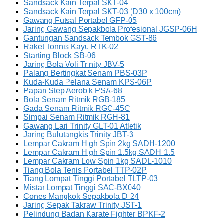
Sandsack Kain Terpal SKT-04
Sandsack Kain Terpal SKT-03 (D30 x 100cm)
Gawang Futsal Portabel GFP-05
Jaring Gawang Sepakbola Profesional JGSP-06H
Gantungan Sandsack Tembok GST-86
Raket Tonnis Kayu RTK-02
Starting Block SB-06
Jaring Bola Voli Trinity JBV-5
Palang Bertingkat Senam PBS-03P
Kuda-Kuda Pelana Senam KPS-06P
Papan Step Aerobik PSA-68
Bola Senam Ritmik RGB-185
Gada Senam Ritmik RGC-45C
Simpai Senam Ritmik RGH-81
Gawang Lari Trinity GLT-01 Atletik
Jaring Bulutangkis Trinity JBT-3
Lempar Cakram High Spin 2kg SADH-1200
Lempar Cakram High Spin 1.5kg SADH-1.5
Lempar Cakram Low Spin 1kg SADL-1010
Tiang Bola Tenis Portabel TTP-02P
Tiang Lompat Tinggi Portabel TLTP-03
Mistar Lompat Tinggi SAC-BX040
Cones Mangkok Sepakbola D-24
Jaring Sepak Takraw Trinity JST-1
Pelindung Badan Karate Fighter BPKF-2