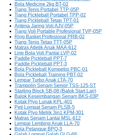
Bola Medicine 2kg BT-02
Tiang Tenis Portabel TTP-05P
Tiang Pickleball Portabel TPP-02
Tiang Pickleball Tetap TPT-01
Antena Jaring Voli AJV-05P
Tiang Voli Portable Profesional TVP-05P
Ring Basket Profesional PRB-02
Tiang Tenis Tetap TTT-05P
Matras Atletik Anak MAA-612
Line Bola Voli Pantai LVP-02
Paddle Pickleball PPT-7
Paddle Pickleball PPT-3
Bola Pickleball Kompetisi PBC-01
Bola Pickleball Training PBT-02
Lempar Turbo Anak LTA-70
Trampolin Senam Senior TSS-125-ST
Starting Block SB-08 (Balok Start Lari)
Balok Keseimbangan Senam BKS-03P
Kotak Plyo Lunak KPL-401
Peti Lompat Senam PLSB-5
Kotak Plyo Metrik 3in1 KPM-301
Matras Senam Lantai MSL-612
Lempar Lembing Anak LLA-70
Bola Petanque BPQ-3
Galah Lompat Galah GLG-68