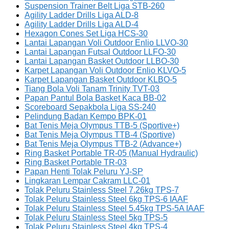
Suspension Trainer Belt Liga STB-260
Agility Ladder Drills Liga ALD-8
Agility Ladder Drills Liga ALD-4
Hexagon Cones Set Liga HCS-30
Lantai Lapangan Voli Outdoor Enlio LLVO-30
Lantai Lapangan Futsal Outdoor LLFO-30
Lantai Lapangan Basket Outdoor LLBO-30
Karpet Lapangan Voli Outdoor Enlio KLVO-5
Karpet Lapangan Basket Outdoor KLBO-5
Tiang Bola Voli Tanam Trinity TVT-03
Papan Pantul Bola Basket Kaca BB-02
Scoreboard Sepakbola Liga SS-240
Pelindung Badan Kempo BPK-01
Bat Tenis Meja Olympus TTB-5 (Sportive+)
Bat Tenis Meja Olympus TTB-4 (Sportive)
Bat Tenis Meja Olympus TTB-2 (Advance+)
Ring Basket Portable TR-05 (Manual Hydraulic)
Ring Basket Portable TR-03
Papan Henti Tolak Peluru YJ-SP
Lingkaran Lempar Cakram LLC-01
Tolak Peluru Stainless Steel 7.26kg TPS-7
Tolak Peluru Stainless Steel 6kg TPS-6 IAAF
Tolak Peluru Stainless Steel 5.45kg TPS-5A IAAF
Tolak Peluru Stainless Steel 5kg TPS-5
Tolak Peluru Stainless Steel 4kg TPS-4