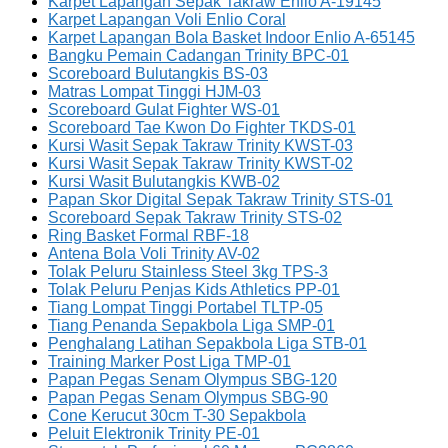
Karpet Lapangan Sepak Takraw Enlio A-19145
Karpet Lapangan Voli Enlio Coral
Karpet Lapangan Bola Basket Indoor Enlio A-65145
Bangku Pemain Cadangan Trinity BPC-01
Scoreboard Bulutangkis BS-03
Matras Lompat Tinggi HJM-03
Scoreboard Gulat Fighter WS-01
Scoreboard Tae Kwon Do Fighter TKDS-01
Kursi Wasit Sepak Takraw Trinity KWST-03
Kursi Wasit Sepak Takraw Trinity KWST-02
Kursi Wasit Bulutangkis KWB-02
Papan Skor Digital Sepak Takraw Trinity STS-01
Scoreboard Sepak Takraw Trinity STS-02
Ring Basket Formal RBF-18
Antena Bola Voli Trinity AV-02
Tolak Peluru Stainless Steel 3kg TPS-3
Tolak Peluru Penjas Kids Athletics PP-01
Tiang Lompat Tinggi Portabel TLTP-05
Tiang Penanda Sepakbola Liga SMP-01
Penghalang Latihan Sepakbola Liga STB-01
Training Marker Post Liga TMP-01
Papan Pegas Senam Olympus SBG-120
Papan Pegas Senam Olympus SBG-90
Cone Kerucut 30cm T-30 Sepakbola
Peluit Elektronik Trinity PE-01