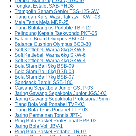
Lempar Martil 4kg SALQ-TG040
Tongkat Estafet SAB-YHD8
Trampolin Senam Senior TSS-125-GW
Tiang dan Kursi Wasit Takraw TKWT-03
Meja Tenis Meja MDF-25
Tiang Bulutangkis Portable TBP-12
Pelindung Kepala Taekwondo PKT-05
Balance Board Olympus BBO-40
Balance Cushion Olympus BCO-30
Soft Kettlebell Warna 8kg SKW-8
Soft Kettlebell Warna 6kg SKW-6
Soft Kettlebell Warna 4kg SKW-4
Bola Slam Ball 9kg BSB-09
Bola Slam Ball 8kg BSB-08
Bola Slam Ball 7kg BSB-07
Sandsack Berdiri SSB-180
Gawang Sepakbola Junior GSJP-03
Jaring Gawang Sepakbola Junior JGSJ-03
Jaring Gawang Sepakbola Profesional 5mm
Tiang Bola Voli Portabel TVP-03
Tiang Bola Tenis Portabel TTP-03
Jaring Permainan Tonnis JPT-1
Ring Bola Basket Profesional PRB-03
Jaring Bola Voli JBV-1
Ring Bola Basket Portabel TR-07