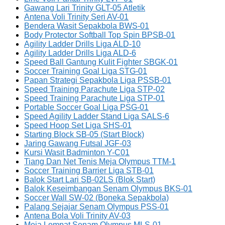
Gawang Lari Trinity GLT-05 Atletik
Antena Voli Trinity Seri AV-01
Bendera Wasit Sepakbola BWS-01
Body Protector Softball Top Spin BPSB-01
Agility Ladder Drills Liga ALD-10
Agility Ladder Drills Liga ALD-6
Speed Ball Gantung Kulit Fighter SBGK-01
Soccer Training Goal Liga STG-01
Papan Strategi Sepakbola Liga PSSB-01
Speed Training Parachute Liga STP-02
Speed Training Parachute Liga STP-01
Portable Soccer Goal Liga PSG-01
Speed Agility Ladder Stand Liga SALS-6
Speed Hoop Set Liga SHS-01
Starting Block SB-05 (Start Block)
Jaring Gawang Futsal JGF-03
Kursi Wasit Badminton Y-C01
Tiang Dan Net Tenis Meja Olympus TTM-1
Soccer Training Barrier Liga STB-01
Balok Start Lari SB-02LS (Blok Start)
Balok Keseimbangan Senam Olympus BKS-01
Soccer Wall SW-02 (Boneka Sepakbola)
Palang Sejajar Senam Olympus PSS-01
Antena Bola Voli Trinity AV-03
Meja Lompat Senam Olympus MLS-01