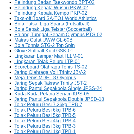
Pelindung Badan Taekwondo BPT-02
Pelindung Kepala Wushu PKW-02
Pelindung Kepala Kempo PKP-02
Take-off Board SA-TO1 World Athletics
Bola Futsal Liga Sparta (Futsalball)
Bola Sepak Liga Telstar (Soccerball)
Palang Tunggal Senam Olympus PTS-02
Matras Gulat UWW GL-60B
Bola Tonnis STG-2 Top Spin
Glove Softball Kulit GSK-01
Lingkaran Lempar Martil LLM-01
Lingkaran Tolak Peluru LTP-01
Scoreboard Olahraga Tenis TS-02
Jaring Olahraga Voli Trinity JBV-2
Meja Tenis MDF-18 Olympus
Jaring Sepak Takraw Trinity JST-2
Jaring Pantul Sepakbola Single JPSS-24
Kuda-Kuda Pelana Senam KPS-05
Jaring Pantul Sepakbola Double JPSD-18
Tolak Peluru Besi 7.26kg TPB-7
Tolak Peluru Besi 6kg TPB-6
Tolak Peluru Besi 5kg TPB-5
Tolak Peluru Besi 4kg TPB-4
Tolak Peluru Besi 3kg TPB-3
Tolak Peluru Besi 1kg TPB-1