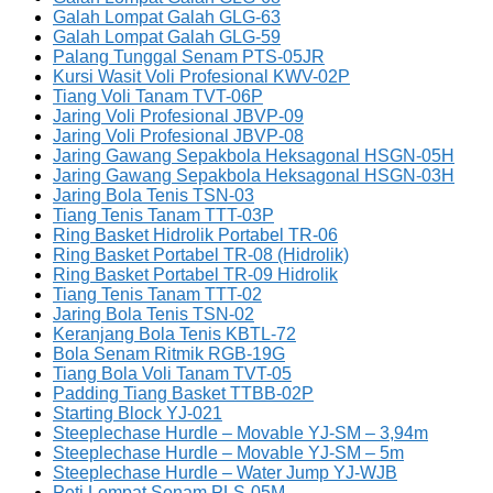
Galah Lompat Galah GLG-63
Galah Lompat Galah GLG-59
Palang Tunggal Senam PTS-05JR
Kursi Wasit Voli Profesional KWV-02P
Tiang Voli Tanam TVT-06P
Jaring Voli Profesional JBVP-09
Jaring Voli Profesional JBVP-08
Jaring Gawang Sepakbola Heksagonal HSGN-05H
Jaring Gawang Sepakbola Heksagonal HSGN-03H
Jaring Bola Tenis TSN-03
Tiang Tenis Tanam TTT-03P
Ring Basket Hidrolik Portabel TR-06
Ring Basket Portabel TR-08 (Hidrolik)
Ring Basket Portabel TR-09 Hidrolik
Tiang Tenis Tanam TTT-02
Jaring Bola Tenis TSN-02
Keranjang Bola Tenis KBTL-72
Bola Senam Ritmik RGB-19G
Tiang Bola Voli Tanam TVT-05
Padding Tiang Basket TTBB-02P
Starting Block YJ-021
Steeplechase Hurdle – Movable YJ-SM – 3,94m
Steeplechase Hurdle – Movable YJ-SM – 5m
Steeplechase Hurdle – Water Jump YJ-WJB
Peti Lompat Senam PLS-05M