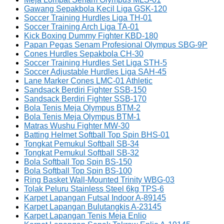
Gawang Sepakbola Kecil Liga GSK-120
Soccer Training Hurdles Liga TH-01
Soccer Training Arch Liga TA-01
Kick Boxing Dummy Fighter KBD-180
Papan Pegas Senam Profesional Olympus SBG-9P
Cones Hurdles Sepakbola CH-30
Soccer Training Hurdles Set Liga STH-5
Soccer Adjustable Hurdles Liga SAH-45
Lane Marker Cones LMC-01 Athletic
Sandsack Berdiri Fighter SSB-150
Sandsack Berdiri Fighter SSB-170
Bola Tenis Meja Olympus BTM-2
Bola Tenis Meja Olympus BTM-1
Matras Wushu Fighter MW-30
Batting Helmet Softball Top Spin BHS-01
Tongkat Pemukul Softball SB-34
Tongkat Pemukul Softball SB-32
Bola Softball Top Spin BS-150
Bola Softball Top Spin BS-100
Ring Basket Wall-Mounted Trinity WBG-03
Tolak Peluru Stainless Steel 6kg TPS-6
Karpet Lapangan Futsal Indoor A-89145
Karpet Lapangan Bulutangkis A-23145
Karpet Lapangan Tenis Meja Enlio