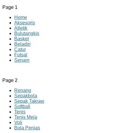
Page 1
Home
Aksesoris
Atletik
Bulutangkis
Basket
Beladiri
Catur
Futsal
Senam
CV JAYA BERSAMA Co Id
Menyediakan Semua Perlengkapan Olahraga Yang
Page 2
Lengkap, Berkualitas Dengan Harga Yang Murah
Renang
Sepakbola
Sepak Takraw
Softball
Tenis
Tenis Meja
Voli
Bola Penjas