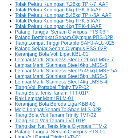
Tolak Peluru Kuningan 7.26kg TPK-7 IAAF
Tolak Peluru Kuningan 6kg TPK-6 IAAF
Tolak Peluru Kuningan 5.45kg TPK-5A IAAF
Tolak Peluru Kuningan 5kg TPK-5 IAAF
Tolak Peluru Kuningan 4kg TPK-4 IAAF
Palang Tunggal Senam Olympus PTS-03P
Palang Bertingkat Senam Olympus PBS-02P
Tiang Lompat Tinggi Portable SAHJ-ALU-025
Palang Sejajar Senam Olympus PSS-02P
Keranjang Bola Voli Lipat KBL-01
Lempar Martil Stainless Steel 7.26kg LMSS-7
Lempar Martil Stainless Steel 6kg LMSS-6
Lempar Martil Stainless Steel 5.45kg LMSS-5A
Lempar Martil Stainless Steel 5kg LMSS-5
Lempar Martil Stainless Steel 4kg LMSS-4
Tiang Voli Portabel Trinity TVP-02
Tiang Bola Tenis Tanam TTT-01P
Rak Lempar Martil RLM-01
Keranjang Bola Beroda Liga KBB-01
Meja Lompat Senam TaiShan MLS-02P
Tiang Bola Voli Tanam Trinity TVT-02
Tiang Bola Voli Tanam TVT-01P
Tiang dan Net Tenis Meja Olympus TTM-2
Palang Tunggal Senam Olympus PTS-01
Line Voli Pantai Trinity LVP-01