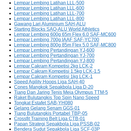
Lempar Lembing Latihan LLL-500
Lempar Lembing Latihan LLL-600
Lempar Lembing Latihan LLL-700
Lempar Lembing Latihan LLL-800
Gawang Lari Aluminium SAH-ALU
Starting Blocks SAQ-ALU World Athletics
Lempar Lembing 600g 65m Flex 6.0 SAF-MC600
Lempar Lembing 700g IAAF SAF-YC700
Lempar Lembing 800g 85m Flex 5.0 SAF-MC800
Lempar Lembing Pertandingan YJ-600
Lempar Lembing Pertandingan YJ-700
Lempar Lembing Pertandingan YJ-800
Lempar Cakram Kompetisi 2kg LCK-2
Lempar Cakram Kompetisi 1.5kg LCK-1.5
Lempar Cakram Kompetisi 1kg LCK-1
Speed Agility Hoops Liga SAH-40
Cones Mangkok Sepakbola Liga D-20
Tiang Dan Jaring Tenis Meja Olympus TTM-5
Raket Bulutangkis Top Spin Nano Speed
Tongkat Estafet SAB-YH080
Gelang Gelang Senam GGS-01
Tiang Bulutangkis Portabel TBP-05
Crossfit Training Belt Liga CTB-01
Papan Strategi Sepakbola Liga PSSB-02
Bendera Sudut Sepakbola Liga SCF-03P