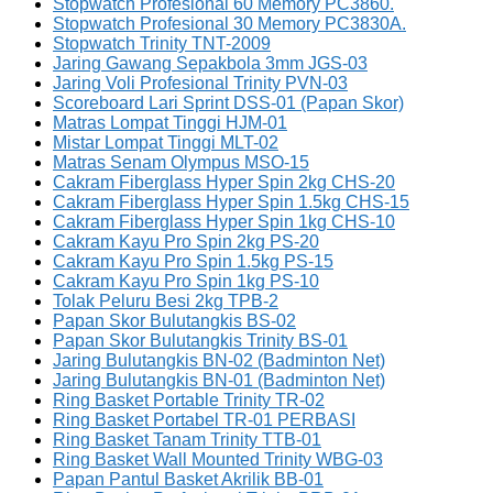
Stopwatch Profesional 60 Memory PC3860.
Stopwatch Profesional 30 Memory PC3830A.
Stopwatch Trinity TNT-2009
Jaring Gawang Sepakbola 3mm JGS-03
Jaring Voli Profesional Trinity PVN-03
Scoreboard Lari Sprint DSS-01 (Papan Skor)
Matras Lompat Tinggi HJM-01
Mistar Lompat Tinggi MLT-02
Matras Senam Olympus MSO-15
Cakram Fiberglass Hyper Spin 2kg CHS-20
Cakram Fiberglass Hyper Spin 1.5kg CHS-15
Cakram Fiberglass Hyper Spin 1kg CHS-10
Cakram Kayu Pro Spin 2kg PS-20
Cakram Kayu Pro Spin 1.5kg PS-15
Cakram Kayu Pro Spin 1kg PS-10
Tolak Peluru Besi 2kg TPB-2
Papan Skor Bulutangkis BS-02
Papan Skor Bulutangkis Trinity BS-01
Jaring Bulutangkis BN-02 (Badminton Net)
Jaring Bulutangkis BN-01 (Badminton Net)
Ring Basket Portable Trinity TR-02
Ring Basket Portabel TR-01 PERBASI
Ring Basket Tanam Trinity TTB-01
Ring Basket Wall Mounted Trinity WBG-03
Papan Pantul Basket Akrilik BB-01