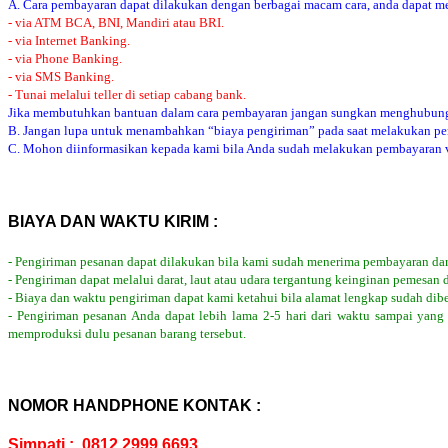
A. Cara pembayaran dapat dilakukan dengan berbagai macam cara, anda dapat mem
- via ATM BCA, BNI, Mandiri atau BRI.
- via Internet Banking.
- via Phone Banking.
- via SMS Banking.
- Tunai melalui teller di setiap cabang bank.
Jika membutuhkan bantuan dalam cara pembayaran jangan sungkan menghubung
B. Jangan lupa untuk menambahkan “biaya pengiriman” pada saat melakukan p
C. Mohon diinformasikan kepada kami bila Anda sudah melakukan pembayaran via
BIAYA DAN WAKTU KIRIM :
- Pengiriman pesanan dapat dilakukan bila kami sudah menerima pembayaran dar
- Pengiriman dapat melalui darat, laut atau udara tergantung keinginan pemesan 
- Biaya dan waktu pengiriman dapat kami ketahui bila alamat lengkap sudah dib
- Pengiriman pesanan Anda dapat lebih lama 2-5 hari dari waktu sampai yang
memproduksi dulu pesanan barang tersebut.
NOMOR HANDPHONE KONTAK :
Simpati : 0812 2999 6693