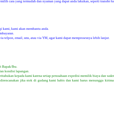
ilih cara yang termudah dan nyaman yang dapat anda lakukan, seperti transfer ke
i kami, kami akan membantu anda.
embayaran.
 telpon, email, sms, atau via YM, agar kami dapat memprosesnya lebih lanjut.
i Bapak/Ibu.
dan kondisi lapangan.
eritahukan kepada kami karena setiap perusahaan expedisi memilik biaya dan wakt
 direncanakan jika stok di gudang kami habis dan kami harus menunggu kiriman