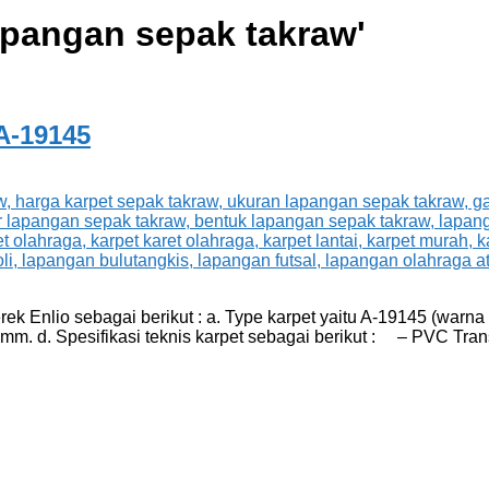
apangan sepak takraw
'
A-19145
 Enlio sebagai berikut : a. Type karpet yaitu A-19145 (warna me
4,5mm. d. Spesifikasi teknis karpet sebagai berikut : – PVC T