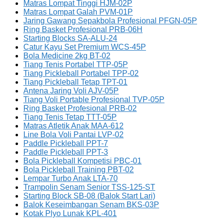
Matras Lompat Tinggi HJM-02P
Matras Lompat Galah PVM-01P
Jaring Gawang Sepakbola Profesional PFGN-05P
Ring Basket Profesional PRB-06H
Starting Blocks SA-ALU-24
Catur Kayu Set Premium WCS-45P
Bola Medicine 2kg BT-02
Tiang Tenis Portabel TTP-05P
Tiang Pickleball Portabel TPP-02
Tiang Pickleball Tetap TPT-01
Antena Jaring Voli AJV-05P
Tiang Voli Portable Profesional TVP-05P
Ring Basket Profesional PRB-02
Tiang Tenis Tetap TTT-05P
Matras Atletik Anak MAA-612
Line Bola Voli Pantai LVP-02
Paddle Pickleball PPT-7
Paddle Pickleball PPT-3
Bola Pickleball Kompetisi PBC-01
Bola Pickleball Training PBT-02
Lempar Turbo Anak LTA-70
Trampolin Senam Senior TSS-125-ST
Starting Block SB-08 (Balok Start Lari)
Balok Keseimbangan Senam BKS-03P
Kotak Plyo Lunak KPL-401