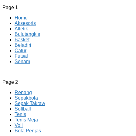
Page 1
Home
Aksesoris
Atletik
Bulutangkis
Basket
Beladiri
Catur
Futsal
Senam
CV JAYA BERSAMA Co Id
Menyediakan Semua Perlengkapan Olahraga Yang Lengkap, 
Page 2
Renang
Sepakbola
Sepak Takraw
Softball
Tenis
Tenis Meja
Voli
Bola Penjas