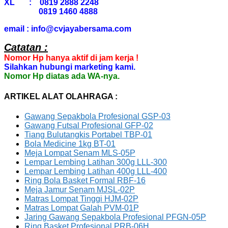
XL : 0819 2888 2248
0819 1460 4888
email : info@cvjayabersama.com
Catatan :
Nomor Hp hanya aktif di jam kerja !
Silahkan hubungi marketing kami.
Nomor Hp diatas ada WA-nya.
ARTIKEL ALAT OLAHRAGA :
Gawang Sepakbola Profesional GSP-03
Gawang Futsal Profesional GFP-02
Tiang Bulutangkis Portabel TBP-01
Bola Medicine 1kg BT-01
Meja Lompat Senam MLS-05P
Lempar Lembing Latihan 300g LLL-300
Lempar Lembing Latihan 400g LLL-400
Ring Bola Basket Formal RBF-16
Meja Jamur Senam MJSL-02P
Matras Lompat Tinggi HJM-02P
Matras Lompat Galah PVM-01P
Jaring Gawang Sepakbola Profesional PFGN-05P
Ring Basket Profesional PRB-06H