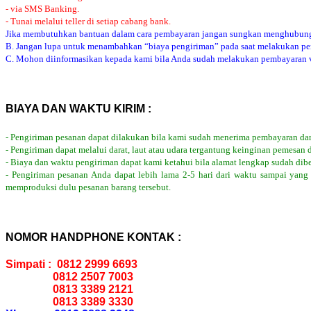
- via SMS Banking.
- Tunai melalui teller di setiap cabang bank.
Jika membutuhkan bantuan dalam cara pembayaran jangan sungkan menghubung
B. Jangan lupa untuk menambahkan “biaya pengiriman” pada saat melakukan p
C. Mohon diinformasikan kepada kami bila Anda sudah melakukan pembayaran via
BIAYA DAN WAKTU KIRIM :
- Pengiriman pesanan dapat dilakukan bila kami sudah menerima pembayaran dar
- Pengiriman dapat melalui darat, laut atau udara tergantung keinginan pemesan 
- Biaya dan waktu pengiriman dapat kami ketahui bila alamat lengkap sudah dib
- Pengiriman pesanan Anda dapat lebih lama 2-5 hari dari waktu sampai yang
memproduksi dulu pesanan barang tersebut.
NOMOR HANDPHONE KONTAK :
Simpati : 0812 2999 6693
0812 2507 7003
0813 3389 2121
0813 3389 3330