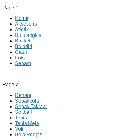
Page 1
Home
Aksesoris
Atletik
Bulutangkis
Basket
Beladiri
Catur
Futsal
Senam
CV JAYA BERSAMA Co Id
Menyediakan Semua Perlengkapan Olahraga Yang Lengkap, 
Page 2
Renang
Sepakbola
Sepak Takraw
Softball
Tenis
Tenis Meja
Voli
Bola Penjas