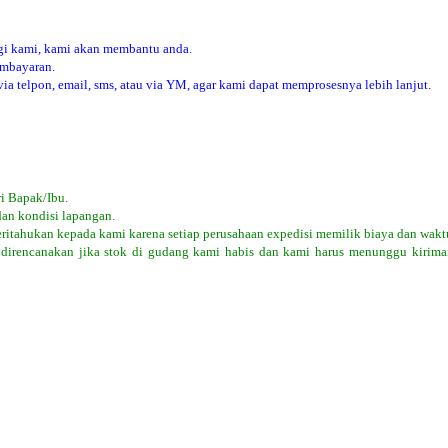
i kami, kami akan membantu anda.
embayaran.
 telpon, email, sms, atau via YM, agar kami dapat memprosesnya lebih lanjut.
i Bapak/Ibu.
dan kondisi lapangan.
eritahukan kepada kami karena setiap perusahaan expedisi memilik biaya dan wakt
 direncanakan jika stok di gudang kami habis dan kami harus menunggu kiriman