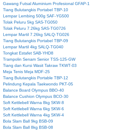
Gawang Futsal Aluminium Profesional GFAP-1
Tiang Bulutangkis Portabel TBP-10
Lempar Lembing 500g SAF-YG500
Tolak Peluru 5kg SAS-TG050
Tolak Peluru 7.26kg SAS-TG0726
Lempar Martil 7.26kg SALQ-TG026
Tiang Bulutangkis Portabel TBP-09
Lempar Martil 4kg SALQ-TG040
Tongkat Estafet SAB-YHD8
Trampolin Senam Senior TSS-125-GW
Tiang dan Kursi Wasit Takraw TKWT-03
Meja Tenis Meja MDF-25
Tiang Bulutangkis Portable TBP-12
Pelindung Kepala Taekwondo PKT-05
Balance Board Olympus BBO-40
Balance Cushion Olympus BCO-30
Soft Kettlebell Warna 8kg SKW-8
Soft Kettlebell Warna 6kg SKW-6
Soft Kettlebell Warna 4kg SKW-4
Bola Slam Ball 9kg BSB-09
Bola Slam Ball 8kg BSB-08