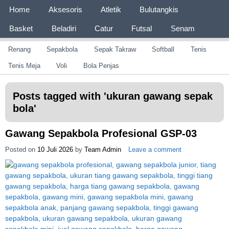
Page 1
Home
Aksesoris
Atletik
Bulutangkis
Basket
Beladiri
Catur
Futsal
Senam
Page 2
Renang
Sepakbola
Sepak Takraw
Softball
Tenis
CV JAYA BERSAMA Co Id
Menyediakan Semua Perlengkapan Olahraga Yang
Lengkap, Berkualitas Dengan Harga Yang Murah
Tenis Meja
Voli
Bola Penjas
Posts tagged with '
ukuran gawang sepak
bola
'
Gawang Sepakbola Profesional GSP-03
Posted on
10 Juli 2026
by
Team Admin
Leave a comment