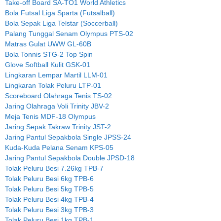
Take-off Board SA-TO1 World Athletics
Bola Futsal Liga Sparta (Futsalball)
Bola Sepak Liga Telstar (Soccerball)
Palang Tunggal Senam Olympus PTS-02
Matras Gulat UWW GL-60B
Bola Tonnis STG-2 Top Spin
Glove Softball Kulit GSK-01
Lingkaran Lempar Martil LLM-01
Lingkaran Tolak Peluru LTP-01
Scoreboard Olahraga Tenis TS-02
Jaring Olahraga Voli Trinity JBV-2
Meja Tenis MDF-18 Olympus
Jaring Sepak Takraw Trinity JST-2
Jaring Pantul Sepakbola Single JPSS-24
Kuda-Kuda Pelana Senam KPS-05
Jaring Pantul Sepakbola Double JPSD-18
Tolak Peluru Besi 7.26kg TPB-7
Tolak Peluru Besi 6kg TPB-6
Tolak Peluru Besi 5kg TPB-5
Tolak Peluru Besi 4kg TPB-4
Tolak Peluru Besi 3kg TPB-3
Tolak Peluru Besi 1kg TPB-1