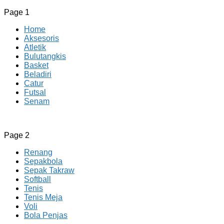
Page 1
Home
Aksesoris
Atletik
Bulutangkis
Basket
Beladiri
Catur
Futsal
Senam
CV JAYA BERSAMA Co Id
Menyediakan Semua Perlengkapan Olahraga Yang
Page 2
Lengkap, Berkualitas Dengan Harga Yang Murah
Renang
Sepakbola
Sepak Takraw
Softball
Tenis
Tenis Meja
Voli
Bola Penjas