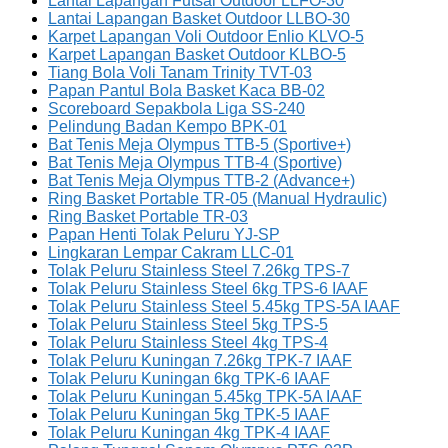
Lantai Lapangan Futsal Outdoor LLFO-30
Lantai Lapangan Basket Outdoor LLBO-30
Karpet Lapangan Voli Outdoor Enlio KLVO-5
Karpet Lapangan Basket Outdoor KLBO-5
Tiang Bola Voli Tanam Trinity TVT-03
Papan Pantul Bola Basket Kaca BB-02
Scoreboard Sepakbola Liga SS-240
Pelindung Badan Kempo BPK-01
Bat Tenis Meja Olympus TTB-5 (Sportive+)
Bat Tenis Meja Olympus TTB-4 (Sportive)
Bat Tenis Meja Olympus TTB-2 (Advance+)
Ring Basket Portable TR-05 (Manual Hydraulic)
Ring Basket Portable TR-03
Papan Henti Tolak Peluru YJ-SP
Lingkaran Lempar Cakram LLC-01
Tolak Peluru Stainless Steel 7.26kg TPS-7
Tolak Peluru Stainless Steel 6kg TPS-6 IAAF
Tolak Peluru Stainless Steel 5.45kg TPS-5A IAAF
Tolak Peluru Stainless Steel 5kg TPS-5
Tolak Peluru Stainless Steel 4kg TPS-4
Tolak Peluru Kuningan 7.26kg TPK-7 IAAF
Tolak Peluru Kuningan 6kg TPK-6 IAAF
Tolak Peluru Kuningan 5.45kg TPK-5A IAAF
Tolak Peluru Kuningan 5kg TPK-5 IAAF
Tolak Peluru Kuningan 4kg TPK-4 IAAF