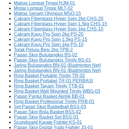
Matras Lompat Tinggi HJM-01
Mistar Lompat Tinggi MLT-02
Matras Senam Olympus MSO-15
Cakram Fiberglass Hyper Spin 2kg CHS-20
Cakram Fiberglass Hyper Spin 1.5kg CHS-15
Cakram Fiberglass Hyper Spin 1kg CHS-10
Cakram Kayu Pro Spin 2kg PS-20
Cakram Kayu Pro Spin 1.5kg PS-15
Cakram Kayu Pro Spin 1kg PS-10
Tolak Peluru Besi 2kg TPB-2
Papan Skor Bulutangkis BS-02
Papan Skor Bulutangkis Trinity BS-01
Jaring Bulutangkis BN-02 (Badminton Net)
Jaring Bulutangkis BN-01 (Badminton Net)
Ring Basket Portable Trinity TR-02
Ring Basket Portabel TR-01 PERBASI
Ring Basket Tanam Trinity TTB-01
Ring Basket Wall Mounted Trinity WBG-03
Papan Pantul Basket Akrilik BB-01
Ring Basket Profesional Trinity PRB-01
Set Papan Skor Basketball BSS-03
Papan Skor Bola Basket BSS-02
Papan Skor Basket Set BSS-01
Scoreboard Karate Fighter KS-01
Papan Skor Digital Yudo Fighter JS-01