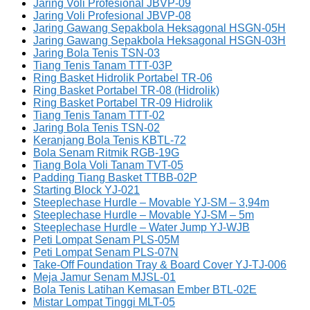
Jaring Voli Profesional JBVP-09
Jaring Voli Profesional JBVP-08
Jaring Gawang Sepakbola Heksagonal HSGN-05H
Jaring Gawang Sepakbola Heksagonal HSGN-03H
Jaring Bola Tenis TSN-03
Tiang Tenis Tanam TTT-03P
Ring Basket Hidrolik Portabel TR-06
Ring Basket Portabel TR-08 (Hidrolik)
Ring Basket Portabel TR-09 Hidrolik
Tiang Tenis Tanam TTT-02
Jaring Bola Tenis TSN-02
Keranjang Bola Tenis KBTL-72
Bola Senam Ritmik RGB-19G
Tiang Bola Voli Tanam TVT-05
Padding Tiang Basket TTBB-02P
Starting Block YJ-021
Steeplechase Hurdle – Movable YJ-SM – 3,94m
Steeplechase Hurdle – Movable YJ-SM – 5m
Steeplechase Hurdle – Water Jump YJ-WJB
Peti Lompat Senam PLS-05M
Peti Lompat Senam PLS-07N
Take-Off Foundation Tray & Board Cover YJ-TJ-006
Meja Jamur Senam MJSL-01
Bola Tenis Latihan Kemasan Ember BTL-02E
Mistar Lompat Tinggi MLT-05