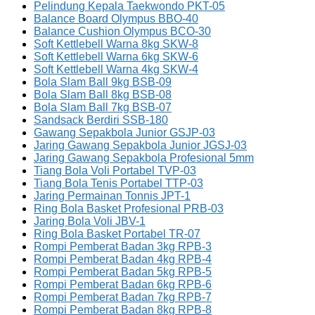
Pelindung Kepala Taekwondo PKT-05
Balance Board Olympus BBO-40
Balance Cushion Olympus BCO-30
Soft Kettlebell Warna 8kg SKW-8
Soft Kettlebell Warna 6kg SKW-6
Soft Kettlebell Warna 4kg SKW-4
Bola Slam Ball 9kg BSB-09
Bola Slam Ball 8kg BSB-08
Bola Slam Ball 7kg BSB-07
Sandsack Berdiri SSB-180
Gawang Sepakbola Junior GSJP-03
Jaring Gawang Sepakbola Junior JGSJ-03
Jaring Gawang Sepakbola Profesional 5mm
Tiang Bola Voli Portabel TVP-03
Tiang Bola Tenis Portabel TTP-03
Jaring Permainan Tonnis JPT-1
Ring Bola Basket Profesional PRB-03
Jaring Bola Voli JBV-1
Ring Bola Basket Portabel TR-07
Rompi Pemberat Badan 3kg RPB-3
Rompi Pemberat Badan 4kg RPB-4
Rompi Pemberat Badan 5kg RPB-5
Rompi Pemberat Badan 6kg RPB-6
Rompi Pemberat Badan 7kg RPB-7
Rompi Pemberat Badan 8kg RPB-8