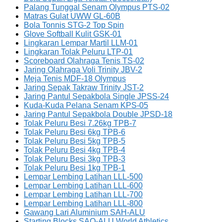
Palang Tunggal Senam Olympus PTS-02
Matras Gulat UWW GL-60B
Bola Tonnis STG-2 Top Spin
Glove Softball Kulit GSK-01
Lingkaran Lempar Martil LLM-01
Lingkaran Tolak Peluru LTP-01
Scoreboard Olahraga Tenis TS-02
Jaring Olahraga Voli Trinity JBV-2
Meja Tenis MDF-18 Olympus
Jaring Sepak Takraw Trinity JST-2
Jaring Pantul Sepakbola Single JPSS-24
Kuda-Kuda Pelana Senam KPS-05
Jaring Pantul Sepakbola Double JPSD-18
Tolak Peluru Besi 7.26kg TPB-7
Tolak Peluru Besi 6kg TPB-6
Tolak Peluru Besi 5kg TPB-5
Tolak Peluru Besi 4kg TPB-4
Tolak Peluru Besi 3kg TPB-3
Tolak Peluru Besi 1kg TPB-1
Lempar Lembing Latihan LLL-500
Lempar Lembing Latihan LLL-600
Lempar Lembing Latihan LLL-700
Lempar Lembing Latihan LLL-800
Gawang Lari Aluminium SAH-ALU
Starting Blocks SAQ-ALU World Athletics