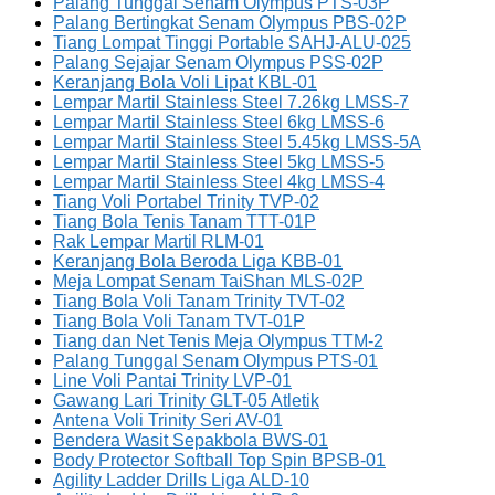
Palang Tunggal Senam Olympus PTS-03P
Palang Bertingkat Senam Olympus PBS-02P
Tiang Lompat Tinggi Portable SAHJ-ALU-025
Palang Sejajar Senam Olympus PSS-02P
Keranjang Bola Voli Lipat KBL-01
Lempar Martil Stainless Steel 7.26kg LMSS-7
Lempar Martil Stainless Steel 6kg LMSS-6
Lempar Martil Stainless Steel 5.45kg LMSS-5A
Lempar Martil Stainless Steel 5kg LMSS-5
Lempar Martil Stainless Steel 4kg LMSS-4
Tiang Voli Portabel Trinity TVP-02
Tiang Bola Tenis Tanam TTT-01P
Rak Lempar Martil RLM-01
Keranjang Bola Beroda Liga KBB-01
Meja Lompat Senam TaiShan MLS-02P
Tiang Bola Voli Tanam Trinity TVT-02
Tiang Bola Voli Tanam TVT-01P
Tiang dan Net Tenis Meja Olympus TTM-2
Palang Tunggal Senam Olympus PTS-01
Line Voli Pantai Trinity LVP-01
Gawang Lari Trinity GLT-05 Atletik
Antena Voli Trinity Seri AV-01
Bendera Wasit Sepakbola BWS-01
Body Protector Softball Top Spin BPSB-01
Agility Ladder Drills Liga ALD-10