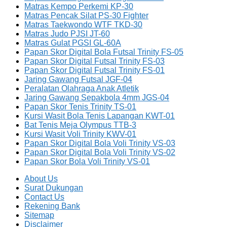
Matras Kempo Perkemi KP-30
Matras Pencak Silat PS-30 Fighter
Matras Taekwondo WTF TKD-30
Matras Judo PJSI JT-60
Matras Gulat PGSI GL-60A
Papan Skor Digital Bola Futsal Trinity FS-05
Papan Skor Digital Futsal Trinity FS-03
Papan Skor Digital Futsal Trinity FS-01
Jaring Gawang Futsal JGF-04
Peralatan Olahraga Anak Atletik
Jaring Gawang Sepakbola 4mm JGS-04
Papan Skor Tenis Trinity TS-01
Kursi Wasit Bola Tenis Lapangan KWT-01
Bat Tenis Meja Olympus TTB-3
Kursi Wasit Voli Trinity KWV-01
Papan Skor Digital Bola Voli Trinity VS-03
Papan Skor Digital Bola Voli Trinity VS-02
Papan Skor Bola Voli Trinity VS-01
About Us
Surat Dukungan
Contact Us
Rekening Bank
Sitemap
Disclaimer