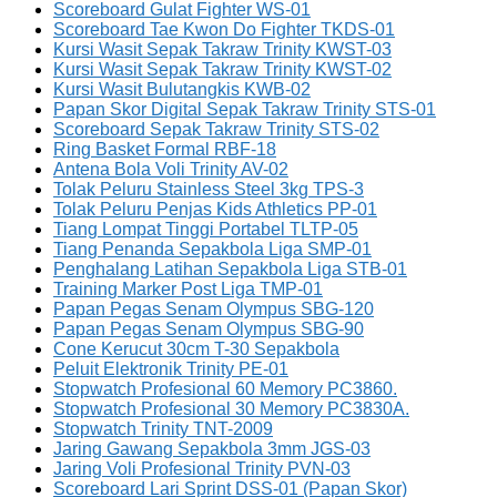
Scoreboard Gulat Fighter WS-01
Scoreboard Tae Kwon Do Fighter TKDS-01
Kursi Wasit Sepak Takraw Trinity KWST-03
Kursi Wasit Sepak Takraw Trinity KWST-02
Kursi Wasit Bulutangkis KWB-02
Papan Skor Digital Sepak Takraw Trinity STS-01
Scoreboard Sepak Takraw Trinity STS-02
Ring Basket Formal RBF-18
Antena Bola Voli Trinity AV-02
Tolak Peluru Stainless Steel 3kg TPS-3
Tolak Peluru Penjas Kids Athletics PP-01
Tiang Lompat Tinggi Portabel TLTP-05
Tiang Penanda Sepakbola Liga SMP-01
Penghalang Latihan Sepakbola Liga STB-01
Training Marker Post Liga TMP-01
Papan Pegas Senam Olympus SBG-120
Papan Pegas Senam Olympus SBG-90
Cone Kerucut 30cm T-30 Sepakbola
Peluit Elektronik Trinity PE-01
Stopwatch Profesional 60 Memory PC3860.
Stopwatch Profesional 30 Memory PC3830A.
Stopwatch Trinity TNT-2009
Jaring Gawang Sepakbola 3mm JGS-03
Jaring Voli Profesional Trinity PVN-03
Scoreboard Lari Sprint DSS-01 (Papan Skor)