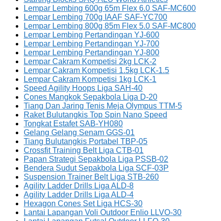
Lempar Lembing 600g 65m Flex 6.0 SAF-MC600
Lempar Lembing 700g IAAF SAF-YC700
Lempar Lembing 800g 85m Flex 5.0 SAF-MC800
Lempar Lembing Pertandingan YJ-600
Lempar Lembing Pertandingan YJ-700
Lempar Lembing Pertandingan YJ-800
Lempar Cakram Kompetisi 2kg LCK-2
Lempar Cakram Kompetisi 1.5kg LCK-1.5
Lempar Cakram Kompetisi 1kg LCK-1
Speed Agility Hoops Liga SAH-40
Cones Mangkok Sepakbola Liga D-20
Tiang Dan Jaring Tenis Meja Olympus TTM-5
Raket Bulutangkis Top Spin Nano Speed
Tongkat Estafet SAB-YH080
Gelang Gelang Senam GGS-01
Tiang Bulutangkis Portabel TBP-05
Crossfit Training Belt Liga CTB-01
Papan Strategi Sepakbola Liga PSSB-02
Bendera Sudut Sepakbola Liga SCF-03P
Suspension Trainer Belt Liga STB-260
Agility Ladder Drills Liga ALD-8
Agility Ladder Drills Liga ALD-4
Hexagon Cones Set Liga HCS-30
Lantai Lapangan Voli Outdoor Enlio LLVO-30