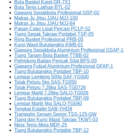
Bola Basket Karet GR-7X1
Bola Tenis Latihan BTL-02
Gawang Sepakbola Profesional GSP-02
Matras Ju Jitsu JJAU MJJ-100
Matras Ju Jitsu JJAU MJJ-64
Papan Catur Lipat Percasi PCLP-52
Tiang Sepak Takraw Portabel TSP-05
Ring Basket Profesional PRB-05
Kursi Wasit Bulutangkis KWB-01
Gawang Sepakbola Aluminium Profesional GSAP-1
Tiang Tanam Bola Basket TTBB-02
Pelindung Badan Pencak Silat BPS-03
Gawang Futsal Aluminium Profesional GFAP-1
Tiang Bulutangkis Portabel TBP-10
Lempar Lembing 500g SAF-YG500
Tolak Peluru 5kg SAS-TG050
Tolak Peluru 7.26kg SAS-TG0726
Lempar Martil 7.26kg SALQ-TG026
Tiang Bulutangkis Portabel TBP-09
Lempar Martil 4kg SALQ-TG040
Tongkat Estafet SAB-YHD8
Trampolin Senam Senior TSS-125-GW
Tiang dan Kursi Wasit Takraw TKWT-03
Meja Tenis Meja MDF-25
Tiang Bulutangkis Portable TBP-12