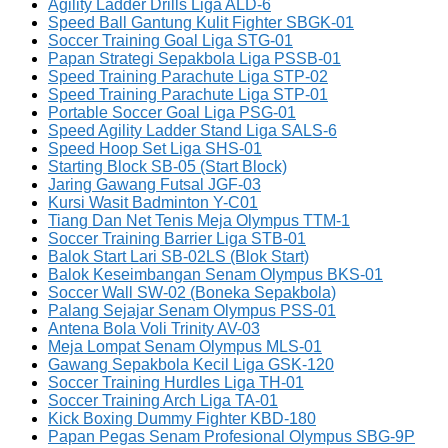
Agility Ladder Drills Liga ALD-6
Speed Ball Gantung Kulit Fighter SBGK-01
Soccer Training Goal Liga STG-01
Papan Strategi Sepakbola Liga PSSB-01
Speed Training Parachute Liga STP-02
Speed Training Parachute Liga STP-01
Portable Soccer Goal Liga PSG-01
Speed Agility Ladder Stand Liga SALS-6
Speed Hoop Set Liga SHS-01
Starting Block SB-05 (Start Block)
Jaring Gawang Futsal JGF-03
Kursi Wasit Badminton Y-C01
Tiang Dan Net Tenis Meja Olympus TTM-1
Soccer Training Barrier Liga STB-01
Balok Start Lari SB-02LS (Blok Start)
Balok Keseimbangan Senam Olympus BKS-01
Soccer Wall SW-02 (Boneka Sepakbola)
Palang Sejajar Senam Olympus PSS-01
Antena Bola Voli Trinity AV-03
Meja Lompat Senam Olympus MLS-01
Gawang Sepakbola Kecil Liga GSK-120
Soccer Training Hurdles Liga TH-01
Soccer Training Arch Liga TA-01
Kick Boxing Dummy Fighter KBD-180
Papan Pegas Senam Profesional Olympus SBG-9P