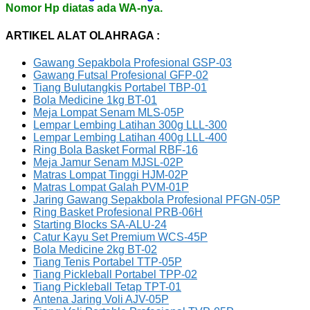
Nomor Hp diatas ada WA-nya.
ARTIKEL ALAT OLAHRAGA :
Gawang Sepakbola Profesional GSP-03
Gawang Futsal Profesional GFP-02
Tiang Bulutangkis Portabel TBP-01
Bola Medicine 1kg BT-01
Meja Lompat Senam MLS-05P
Lempar Lembing Latihan 300g LLL-300
Lempar Lembing Latihan 400g LLL-400
Ring Bola Basket Formal RBF-16
Meja Jamur Senam MJSL-02P
Matras Lompat Tinggi HJM-02P
Matras Lompat Galah PVM-01P
Jaring Gawang Sepakbola Profesional PFGN-05P
Ring Basket Profesional PRB-06H
Starting Blocks SA-ALU-24
Catur Kayu Set Premium WCS-45P
Bola Medicine 2kg BT-02
Tiang Tenis Portabel TTP-05P
Tiang Pickleball Portabel TPP-02
Tiang Pickleball Tetap TPT-01
Antena Jaring Voli AJV-05P