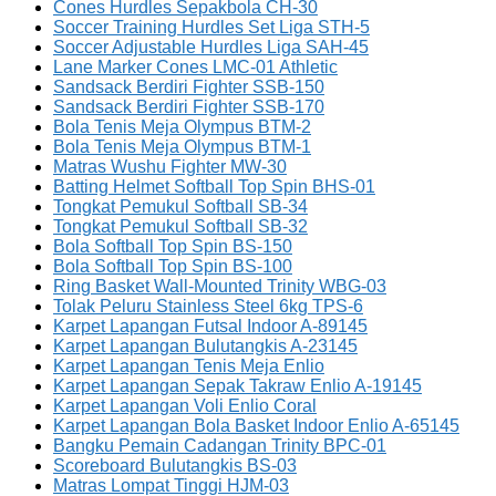
Cones Hurdles Sepakbola CH-30
Soccer Training Hurdles Set Liga STH-5
Soccer Adjustable Hurdles Liga SAH-45
Lane Marker Cones LMC-01 Athletic
Sandsack Berdiri Fighter SSB-150
Sandsack Berdiri Fighter SSB-170
Bola Tenis Meja Olympus BTM-2
Bola Tenis Meja Olympus BTM-1
Matras Wushu Fighter MW-30
Batting Helmet Softball Top Spin BHS-01
Tongkat Pemukul Softball SB-34
Tongkat Pemukul Softball SB-32
Bola Softball Top Spin BS-150
Bola Softball Top Spin BS-100
Ring Basket Wall-Mounted Trinity WBG-03
Tolak Peluru Stainless Steel 6kg TPS-6
Karpet Lapangan Futsal Indoor A-89145
Karpet Lapangan Bulutangkis A-23145
Karpet Lapangan Tenis Meja Enlio
Karpet Lapangan Sepak Takraw Enlio A-19145
Karpet Lapangan Voli Enlio Coral
Karpet Lapangan Bola Basket Indoor Enlio A-65145
Bangku Pemain Cadangan Trinity BPC-01
Scoreboard Bulutangkis BS-03
Matras Lompat Tinggi HJM-03