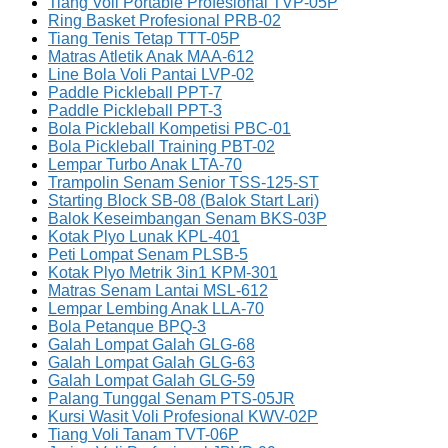
Tiang Voli Portable Profesional TVP-05P
Ring Basket Profesional PRB-02
Tiang Tenis Tetap TTT-05P
Matras Atletik Anak MAA-612
Line Bola Voli Pantai LVP-02
Paddle Pickleball PPT-7
Paddle Pickleball PPT-3
Bola Pickleball Kompetisi PBC-01
Bola Pickleball Training PBT-02
Lempar Turbo Anak LTA-70
Trampolin Senam Senior TSS-125-ST
Starting Block SB-08 (Balok Start Lari)
Balok Keseimbangan Senam BKS-03P
Kotak Plyo Lunak KPL-401
Peti Lompat Senam PLSB-5
Kotak Plyo Metrik 3in1 KPM-301
Matras Senam Lantai MSL-612
Lempar Lembing Anak LLA-70
Bola Petanque BPQ-3
Galah Lompat Galah GLG-68
Galah Lompat Galah GLG-63
Galah Lompat Galah GLG-59
Palang Tunggal Senam PTS-05JR
Kursi Wasit Voli Profesional KWV-02P
Tiang Voli Tanam TVT-06P