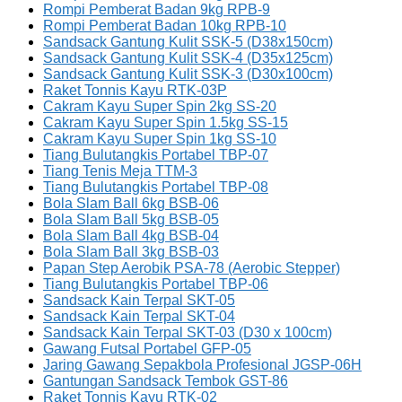
Rompi Pemberat Badan 9kg RPB-9
Rompi Pemberat Badan 10kg RPB-10
Sandsack Gantung Kulit SSK-5 (D38x150cm)
Sandsack Gantung Kulit SSK-4 (D35x125cm)
Sandsack Gantung Kulit SSK-3 (D30x100cm)
Raket Tonnis Kayu RTK-03P
Cakram Kayu Super Spin 2kg SS-20
Cakram Kayu Super Spin 1.5kg SS-15
Cakram Kayu Super Spin 1kg SS-10
Tiang Bulutangkis Portabel TBP-07
Tiang Tenis Meja TTM-3
Tiang Bulutangkis Portabel TBP-08
Bola Slam Ball 6kg BSB-06
Bola Slam Ball 5kg BSB-05
Bola Slam Ball 4kg BSB-04
Bola Slam Ball 3kg BSB-03
Papan Step Aerobik PSA-78 (Aerobic Stepper)
Tiang Bulutangkis Portabel TBP-06
Sandsack Kain Terpal SKT-05
Sandsack Kain Terpal SKT-04
Sandsack Kain Terpal SKT-03 (D30 x 100cm)
Gawang Futsal Portabel GFP-05
Jaring Gawang Sepakbola Profesional JGSP-06H
Gantungan Sandsack Tembok GST-86
Raket Tonnis Kayu RTK-02