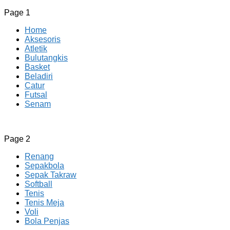
Page 1
Home
Aksesoris
Atletik
Bulutangkis
Basket
Beladiri
Catur
Futsal
Senam
CV JAYA BERSAMA Co Id
Menyediakan Semua Perlengkapan Olahraga Yang Lengkap, 
Page 2
Renang
Sepakbola
Sepak Takraw
Softball
Tenis
Tenis Meja
Voli
Bola Penjas