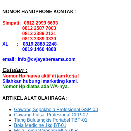
NOMOR HANDPHONE KONTAK :
Simpati : 0812 2999 6693
0812 2507 7003
0813 3389 2121
0813 3389 3330
XL : 0819 2888 2248
0819 1460 4888
email : info@cvjayabersama.com
Catatan :
Nomor Hp hanya aktif di jam kerja !
Silahkan hubungi marketing kami.
Nomor Hp diatas ada WA-nya.
ARTIKEL ALAT OLAHRAGA :
Gawang Sepakbola Profesional GSP-03
Gawang Futsal Profesional GFP-02
Tiang Bulutangkis Portabel TBP-01
Bola Medicine 1kg BT-01
Meja Lompat Senam MLS-05P