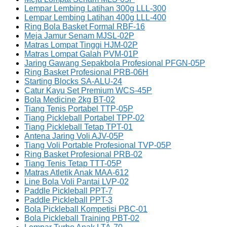
Lempar Lembing Latihan 300g LLL-300
Lempar Lembing Latihan 400g LLL-400
Ring Bola Basket Formal RBF-16
Meja Jamur Senam MJSL-02P
Matras Lompat Tinggi HJM-02P
Matras Lompat Galah PVM-01P
Jaring Gawang Sepakbola Profesional PFGN-05P
Ring Basket Profesional PRB-06H
Starting Blocks SA-ALU-24
Catur Kayu Set Premium WCS-45P
Bola Medicine 2kg BT-02
Tiang Tenis Portabel TTP-05P
Tiang Pickleball Portabel TPP-02
Tiang Pickleball Tetap TPT-01
Antena Jaring Voli AJV-05P
Tiang Voli Portable Profesional TVP-05P
Ring Basket Profesional PRB-02
Tiang Tenis Tetap TTT-05P
Matras Atletik Anak MAA-612
Line Bola Voli Pantai LVP-02
Paddle Pickleball PPT-7
Paddle Pickleball PPT-3
Bola Pickleball Kompetisi PBC-01
Bola Pickleball Training PBT-02