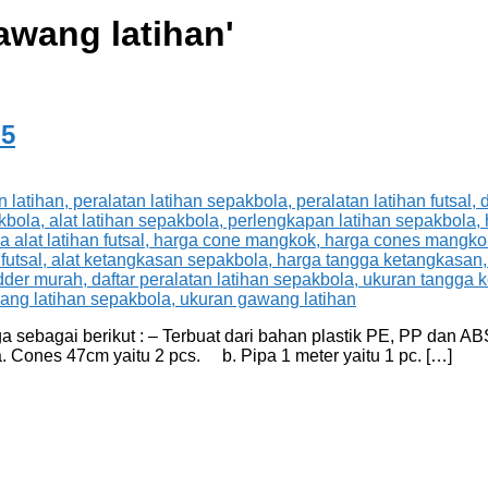
awang latihan
'
-5
a sebagai berikut : – Terbuat dari bahan plastik PE, PP dan AB
. Cones 47cm yaitu 2 pcs. b. Pipa 1 meter yaitu 1 pc. […]