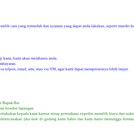
ilih cara yang termudah dan nyaman yang dapat anda lakukan, seperti transfer ke
i kami, kami akan membantu anda.
embayaran.
 telpon, email, sms, atau via YM, agar kami dapat memprosesnya lebih lanjut.
i Bapak/Ibu.
dan kondisi lapangan.
eritahukan kepada kami karena setiap perusahaan expedisi memilik biaya dan wakt
 direncanakan jika stok di gudang kami habis dan kami harus menunggu kiriman