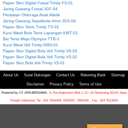
Papan Skor Digital Futsal Trinity FS-01
Jaring Gawang Futsal JGF-04
Peralatan Olahraga Anak Atletik
Jaring Gawang Sepakbola 4mm JGS-04
Papan Skor Tenis Trinity TS-01
Kursi Wasit Bola Tenis Lapangan KWT-01
Bat Tenis Meja Olympus TTB-3
Kursi Wasit Voli Trinity KWV-01
Papan Skor Digital Bola Voli Trinity VS-03
Papan Skor Digital Bola Voli Trinity VS-02
Papan Skor Bola Voli Trinity VS-01
About Us
Surat Dukungan
Contact Us
Rekening Bank
Sitemap
Disclaimer
Privacy Policy
Terms of Use
Powered by
CV JAYA BERSAMA ,
Jl. Puri Anjasmoro Blok L-12 / 10 Semarang 50144 Jawa
Tengah Indonesia,
Tlp : 024 7604459, 7603287, 7609189 , Fax : 024 7613043