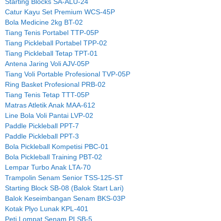
Starting Blocks SA-ALU-24
Catur Kayu Set Premium WCS-45P
Bola Medicine 2kg BT-02
Tiang Tenis Portabel TTP-05P
Tiang Pickleball Portabel TPP-02
Tiang Pickleball Tetap TPT-01
Antena Jaring Voli AJV-05P
Tiang Voli Portable Profesional TVP-05P
Ring Basket Profesional PRB-02
Tiang Tenis Tetap TTT-05P
Matras Atletik Anak MAA-612
Line Bola Voli Pantai LVP-02
Paddle Pickleball PPT-7
Paddle Pickleball PPT-3
Bola Pickleball Kompetisi PBC-01
Bola Pickleball Training PBT-02
Lempar Turbo Anak LTA-70
Trampolin Senam Senior TSS-125-ST
Starting Block SB-08 (Balok Start Lari)
Balok Keseimbangan Senam BKS-03P
Kotak Plyo Lunak KPL-401
Peti Lompat Senam PLSB-5