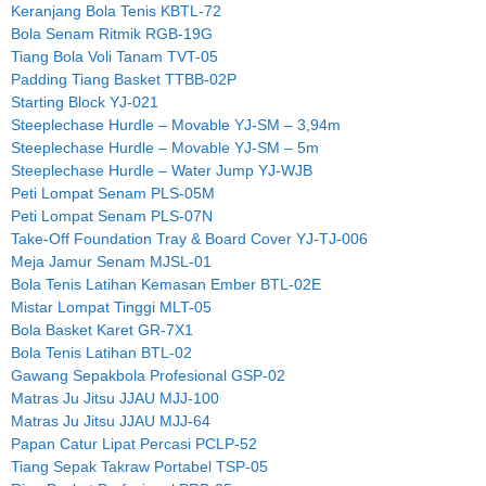
Keranjang Bola Tenis KBTL-72
Bola Senam Ritmik RGB-19G
Tiang Bola Voli Tanam TVT-05
Padding Tiang Basket TTBB-02P
Starting Block YJ-021
Steeplechase Hurdle – Movable YJ-SM – 3,94m
Steeplechase Hurdle – Movable YJ-SM – 5m
Steeplechase Hurdle – Water Jump YJ-WJB
Peti Lompat Senam PLS-05M
Peti Lompat Senam PLS-07N
Take-Off Foundation Tray & Board Cover YJ-TJ-006
Meja Jamur Senam MJSL-01
Bola Tenis Latihan Kemasan Ember BTL-02E
Mistar Lompat Tinggi MLT-05
Bola Basket Karet GR-7X1
Bola Tenis Latihan BTL-02
Gawang Sepakbola Profesional GSP-02
Matras Ju Jitsu JJAU MJJ-100
Matras Ju Jitsu JJAU MJJ-64
Papan Catur Lipat Percasi PCLP-52
Tiang Sepak Takraw Portabel TSP-05