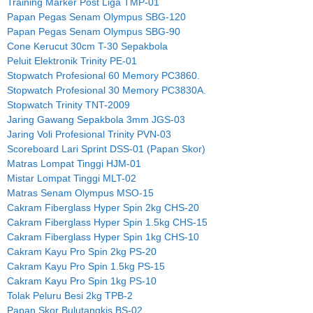
Training Marker Post Liga TMP-01
Papan Pegas Senam Olympus SBG-120
Papan Pegas Senam Olympus SBG-90
Cone Kerucut 30cm T-30 Sepakbola
Peluit Elektronik Trinity PE-01
Stopwatch Profesional 60 Memory PC3860.
Stopwatch Profesional 30 Memory PC3830A.
Stopwatch Trinity TNT-2009
Jaring Gawang Sepakbola 3mm JGS-03
Jaring Voli Profesional Trinity PVN-03
Scoreboard Lari Sprint DSS-01 (Papan Skor)
Matras Lompat Tinggi HJM-01
Mistar Lompat Tinggi MLT-02
Matras Senam Olympus MSO-15
Cakram Fiberglass Hyper Spin 2kg CHS-20
Cakram Fiberglass Hyper Spin 1.5kg CHS-15
Cakram Fiberglass Hyper Spin 1kg CHS-10
Cakram Kayu Pro Spin 2kg PS-20
Cakram Kayu Pro Spin 1.5kg PS-15
Cakram Kayu Pro Spin 1kg PS-10
Tolak Peluru Besi 2kg TPB-2
Papan Skor Bulutangkis BS-02