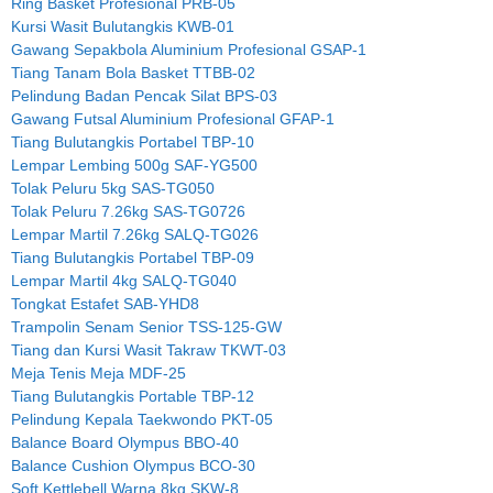
Ring Basket Profesional PRB-05
Kursi Wasit Bulutangkis KWB-01
Gawang Sepakbola Aluminium Profesional GSAP-1
Tiang Tanam Bola Basket TTBB-02
Pelindung Badan Pencak Silat BPS-03
Gawang Futsal Aluminium Profesional GFAP-1
Tiang Bulutangkis Portabel TBP-10
Lempar Lembing 500g SAF-YG500
Tolak Peluru 5kg SAS-TG050
Tolak Peluru 7.26kg SAS-TG0726
Lempar Martil 7.26kg SALQ-TG026
Tiang Bulutangkis Portabel TBP-09
Lempar Martil 4kg SALQ-TG040
Tongkat Estafet SAB-YHD8
Trampolin Senam Senior TSS-125-GW
Tiang dan Kursi Wasit Takraw TKWT-03
Meja Tenis Meja MDF-25
Tiang Bulutangkis Portable TBP-12
Pelindung Kepala Taekwondo PKT-05
Balance Board Olympus BBO-40
Balance Cushion Olympus BCO-30
Soft Kettlebell Warna 8kg SKW-8