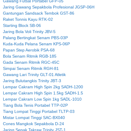
Gawang Futsal Portabel GFP-05
Jaring Gawang Sepakbola Profesional JGSP-06H
Gantungan Sandsack Tembok GST-86
Raket Tonnis Kayu RTK-02
Starting Block SB-06
Jaring Bola Voli Trinity JBV-5
Palang Bertingkat Senam PBS-03P
Kuda-Kuda Pelana Senam KPS-06P
Papan Step Aerobik PSA-68
Bola Senam Ritmik RGB-185
Gada Senam Ritmik RGC-45C
Simpai Senam Ritmik RGH-81
Gawang Lari Trinity GLT-01 Atletik
Jaring Bulutangkis Trinity JBT-3
Lempar Cakram High Spin 2kg SADH-1200
Lempar Cakram High Spin 1.5kg SADH-1.5
Lempar Cakram Low Spin 1kg SADL-1010
Tiang Bola Tenis Portabel TTP-02P
Tiang Lompat Tinggi Portabel TLTP-03
Mistar Lompat Tinggi SAC-BX040
Cones Mangkok Sepakbola D-24
Jaring Sepak Takraw Trinity JST-1