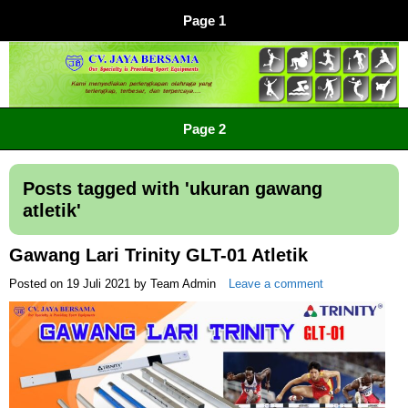
Page 1
CV JAYA BERSAMA Co Id
Menyediakan Semua Perlengkapan Olahraga Yang
Page 2
Lengkap, Berkualitas Dengan Harga Yang Murah
Posts tagged with '
ukuran gawang
atletik
'
Gawang Lari Trinity GLT-01 Atletik
Posted on
19 Juli 2021
by
Team Admin
Leave a comment