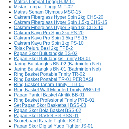
Matras Lompat Tinggi HJM-01
Mistar Lompat Tinggi MLT-02
Matras Senam Olympus MSO-15
Cakram Fiberglass Hyper Spin 2kg CHS-20
Cakram Fiberglass Hyper Spin 1.5kg CHS-15
Cakram Fiberglass Hyper Spin 1kg CHS-10
Cakram Kayu Pro Spin 2kg PS-20
Cakram Kayu Pro Spin 1.5kg PS-15
Cakram Kayu Pro Spin 1kg PS-10
Tolak Peluru Besi 2kg TPB-2
Papan Skor Bulutangkis BS-02
Papan Skor Bulutangkis Trinity BS-01
Jaring Bulutangkis BN-02 (Badminton Net)
Jaring Bulutangkis BN-01 (Badminton Net)
Ring Basket Portable Trinity TR-02
Ring Basket Portabel TR-01 PERBASI
Ring Basket Tanam Trinity TTB-01
Ring Basket Wall Mounted Trinity WBG-03
Papan Pantul Basket Akrilik BB-01
Ring Basket Profesional Trinity PRB-01
Set Papan Skor Basketball BSS-03
Papan Skor Bola Basket BSS-02
Papan Skor Basket Set BSS-01
Scoreboard Karate Fighter KS-01
Papan Skor Digital Yudo Fighter JS-01