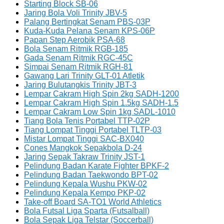
Starting Block SB-06
Jaring Bola Voli Trinity JBV-5
Palang Bertingkat Senam PBS-03P
Kuda-Kuda Pelana Senam KPS-06P
Papan Step Aerobik PSA-68
Bola Senam Ritmik RGB-185
Gada Senam Ritmik RGC-45C
Simpai Senam Ritmik RGH-81
Gawang Lari Trinity GLT-01 Atletik
Jaring Bulutangkis Trinity JBT-3
Lempar Cakram High Spin 2kg SADH-1200
Lempar Cakram High Spin 1.5kg SADH-1.5
Lempar Cakram Low Spin 1kg SADL-1010
Tiang Bola Tenis Portabel TTP-02P
Tiang Lompat Tinggi Portabel TLTP-03
Mistar Lompat Tinggi SAC-BX040
Cones Mangkok Sepakbola D-24
Jaring Sepak Takraw Trinity JST-1
Pelindung Badan Karate Fighter BPKF-2
Pelindung Badan Taekwondo BPT-02
Pelindung Kepala Wushu PKW-02
Pelindung Kepala Kempo PKP-02
Take-off Board SA-TO1 World Athletics
Bola Futsal Liga Sparta (Futsalball)
Bola Sepak Liga Telstar (Soccerball)