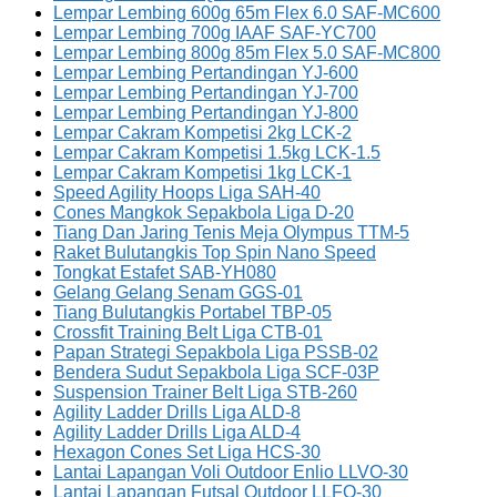
Lempar Lembing 600g 65m Flex 6.0 SAF-MC600
Lempar Lembing 700g IAAF SAF-YC700
Lempar Lembing 800g 85m Flex 5.0 SAF-MC800
Lempar Lembing Pertandingan YJ-600
Lempar Lembing Pertandingan YJ-700
Lempar Lembing Pertandingan YJ-800
Lempar Cakram Kompetisi 2kg LCK-2
Lempar Cakram Kompetisi 1.5kg LCK-1.5
Lempar Cakram Kompetisi 1kg LCK-1
Speed Agility Hoops Liga SAH-40
Cones Mangkok Sepakbola Liga D-20
Tiang Dan Jaring Tenis Meja Olympus TTM-5
Raket Bulutangkis Top Spin Nano Speed
Tongkat Estafet SAB-YH080
Gelang Gelang Senam GGS-01
Tiang Bulutangkis Portabel TBP-05
Crossfit Training Belt Liga CTB-01
Papan Strategi Sepakbola Liga PSSB-02
Bendera Sudut Sepakbola Liga SCF-03P
Suspension Trainer Belt Liga STB-260
Agility Ladder Drills Liga ALD-8
Agility Ladder Drills Liga ALD-4
Hexagon Cones Set Liga HCS-30
Lantai Lapangan Voli Outdoor Enlio LLVO-30
Lantai Lapangan Futsal Outdoor LLFO-30