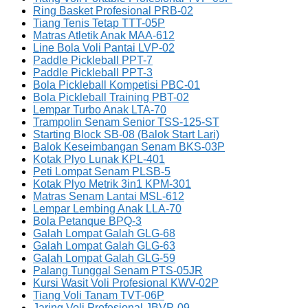
Ring Basket Profesional PRB-02
Tiang Tenis Tetap TTT-05P
Matras Atletik Anak MAA-612
Line Bola Voli Pantai LVP-02
Paddle Pickleball PPT-7
Paddle Pickleball PPT-3
Bola Pickleball Kompetisi PBC-01
Bola Pickleball Training PBT-02
Lempar Turbo Anak LTA-70
Trampolin Senam Senior TSS-125-ST
Starting Block SB-08 (Balok Start Lari)
Balok Keseimbangan Senam BKS-03P
Kotak Plyo Lunak KPL-401
Peti Lompat Senam PLSB-5
Kotak Plyo Metrik 3in1 KPM-301
Matras Senam Lantai MSL-612
Lempar Lembing Anak LLA-70
Bola Petanque BPQ-3
Galah Lompat Galah GLG-68
Galah Lompat Galah GLG-63
Galah Lompat Galah GLG-59
Palang Tunggal Senam PTS-05JR
Kursi Wasit Voli Profesional KWV-02P
Tiang Voli Tanam TVT-06P
Jaring Voli Profesional JBVP-09