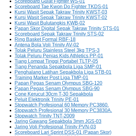
Scoreboard Gulat Fighter WS-01
Scoreboard Tae Kwon Do Fighter TKDS-01
Kursi Wasit Sepak Takraw Trinity KWST-03
Kursi Wasit Sepak Takraw Trinity KWST-02
Kursi Wasit Bulutangkis KWB-02
Papan Skor Digital Sepak Takraw Trinity STS-01
Scoreboard Sepak Takraw Trinity STS-02
Ring Basket Formal RBF-18
Antena Bola Voli Trinity AV-02
Tolak Peluru Stainless Steel 3kg TPS-3
Tolak Peluru Penjas Kids Athletics PP-01
Tiang Lompat Tinggi Portabel TLTP-05
Tiang Penanda Sepakbola Liga SMP-01
Penghalang Latihan Sepakbola Liga STB-01
Training Marker Post Liga TMP-01
Papan Pegas Senam Olympus SBG-120
Papan Pegas Senam Olympus SBG-90
Cone Kerucut 30cm T-30 Sepakbola
Peluit Elektronik Trinity PE-01
Stopwatch Profesional 60 Memory PC3860.
Stopwatch Profesional 30 Memory PC3830A.
Stopwatch Trinity TNT-2009
Jaring Gawang Sepakbola 3mm JGS-03
Jaring Voli Profesional Trinity PVN-03
Scoreboard Lari Sprint DSS-01 (Papan Skor)