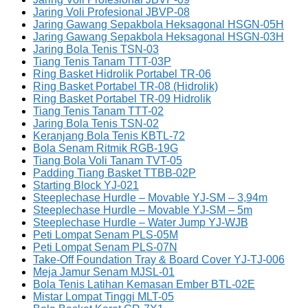
Jaring Voli Profesional JBVP-08
Jaring Gawang Sepakbola Heksagonal HSGN-05H
Jaring Gawang Sepakbola Heksagonal HSGN-03H
Jaring Bola Tenis TSN-03
Tiang Tenis Tanam TTT-03P
Ring Basket Hidrolik Portabel TR-06
Ring Basket Portabel TR-08 (Hidrolik)
Ring Basket Portabel TR-09 Hidrolik
Tiang Tenis Tanam TTT-02
Jaring Bola Tenis TSN-02
Keranjang Bola Tenis KBTL-72
Bola Senam Ritmik RGB-19G
Tiang Bola Voli Tanam TVT-05
Padding Tiang Basket TTBB-02P
Starting Block YJ-021
Steeplechase Hurdle – Movable YJ-SM – 3,94m
Steeplechase Hurdle – Movable YJ-SM – 5m
Steeplechase Hurdle – Water Jump YJ-WJB
Peti Lompat Senam PLS-05M
Peti Lompat Senam PLS-07N
Take-Off Foundation Tray & Board Cover YJ-TJ-006
Meja Jamur Senam MJSL-01
Bola Tenis Latihan Kemasan Ember BTL-02E
Mistar Lompat Tinggi MLT-05