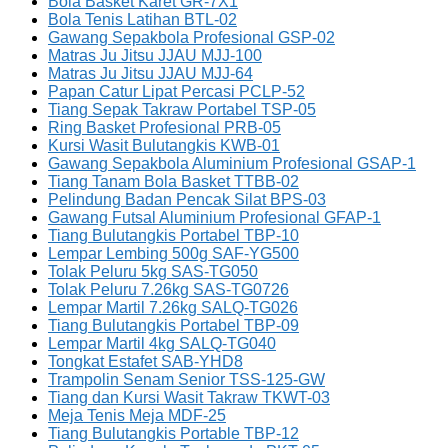
Bola Basket Karet GR-7X1
Bola Tenis Latihan BTL-02
Gawang Sepakbola Profesional GSP-02
Matras Ju Jitsu JJAU MJJ-100
Matras Ju Jitsu JJAU MJJ-64
Papan Catur Lipat Percasi PCLP-52
Tiang Sepak Takraw Portabel TSP-05
Ring Basket Profesional PRB-05
Kursi Wasit Bulutangkis KWB-01
Gawang Sepakbola Aluminium Profesional GSAP-1
Tiang Tanam Bola Basket TTBB-02
Pelindung Badan Pencak Silat BPS-03
Gawang Futsal Aluminium Profesional GFAP-1
Tiang Bulutangkis Portabel TBP-10
Lempar Lembing 500g SAF-YG500
Tolak Peluru 5kg SAS-TG050
Tolak Peluru 7.26kg SAS-TG0726
Lempar Martil 7.26kg SALQ-TG026
Tiang Bulutangkis Portabel TBP-09
Lempar Martil 4kg SALQ-TG040
Tongkat Estafet SAB-YHD8
Trampolin Senam Senior TSS-125-GW
Tiang dan Kursi Wasit Takraw TKWT-03
Meja Tenis Meja MDF-25
Tiang Bulutangkis Portable TBP-12