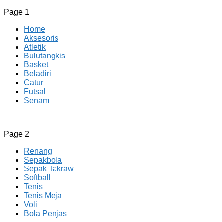
Page 1
Home
Aksesoris
Atletik
Bulutangkis
Basket
Beladiri
Catur
Futsal
Senam
CV JAYA BERSAMA Co Id
Menyediakan Semua Perlengkapan Olahraga Yang
Page 2
Lengkap, Berkualitas Dengan Harga Yang Murah
Renang
Sepakbola
Sepak Takraw
Softball
Tenis
Tenis Meja
Voli
Bola Penjas