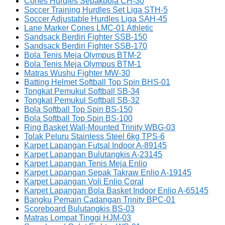
Cones Hurdles Sepakbola CH-30
Soccer Training Hurdles Set Liga STH-5
Soccer Adjustable Hurdles Liga SAH-45
Lane Marker Cones LMC-01 Athletic
Sandsack Berdiri Fighter SSB-150
Sandsack Berdiri Fighter SSB-170
Bola Tenis Meja Olympus BTM-2
Bola Tenis Meja Olympus BTM-1
Matras Wushu Fighter MW-30
Batting Helmet Softball Top Spin BHS-01
Tongkat Pemukul Softball SB-34
Tongkat Pemukul Softball SB-32
Bola Softball Top Spin BS-150
Bola Softball Top Spin BS-100
Ring Basket Wall-Mounted Trinity WBG-03
Tolak Peluru Stainless Steel 6kg TPS-6
Karpet Lapangan Futsal Indoor A-89145
Karpet Lapangan Bulutangkis A-23145
Karpet Lapangan Tenis Meja Enlio
Karpet Lapangan Sepak Takraw Enlio A-19145
Karpet Lapangan Voli Enlio Coral
Karpet Lapangan Bola Basket Indoor Enlio A-65145
Bangku Pemain Cadangan Trinity BPC-01
Scoreboard Bulutangkis BS-03
Matras Lompat Tinggi HJM-03