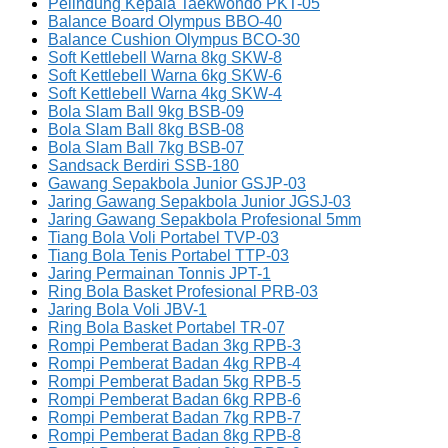
Pelindung Kepala Taekwondo PKT-05
Balance Board Olympus BBO-40
Balance Cushion Olympus BCO-30
Soft Kettlebell Warna 8kg SKW-8
Soft Kettlebell Warna 6kg SKW-6
Soft Kettlebell Warna 4kg SKW-4
Bola Slam Ball 9kg BSB-09
Bola Slam Ball 8kg BSB-08
Bola Slam Ball 7kg BSB-07
Sandsack Berdiri SSB-180
Gawang Sepakbola Junior GSJP-03
Jaring Gawang Sepakbola Junior JGSJ-03
Jaring Gawang Sepakbola Profesional 5mm
Tiang Bola Voli Portabel TVP-03
Tiang Bola Tenis Portabel TTP-03
Jaring Permainan Tonnis JPT-1
Ring Bola Basket Profesional PRB-03
Jaring Bola Voli JBV-1
Ring Bola Basket Portabel TR-07
Rompi Pemberat Badan 3kg RPB-3
Rompi Pemberat Badan 4kg RPB-4
Rompi Pemberat Badan 5kg RPB-5
Rompi Pemberat Badan 6kg RPB-6
Rompi Pemberat Badan 7kg RPB-7
Rompi Pemberat Badan 8kg RPB-8