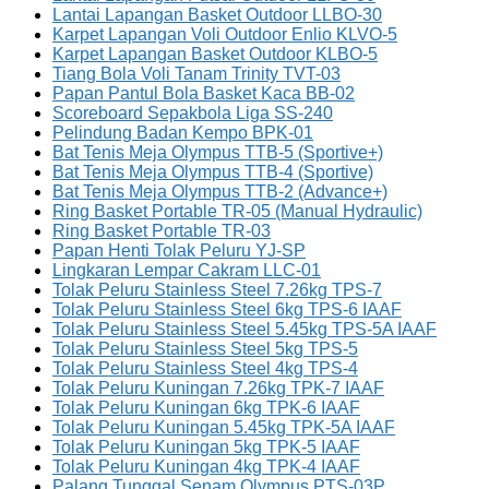
Lantai Lapangan Basket Outdoor LLBO-30
Karpet Lapangan Voli Outdoor Enlio KLVO-5
Karpet Lapangan Basket Outdoor KLBO-5
Tiang Bola Voli Tanam Trinity TVT-03
Papan Pantul Bola Basket Kaca BB-02
Scoreboard Sepakbola Liga SS-240
Pelindung Badan Kempo BPK-01
Bat Tenis Meja Olympus TTB-5 (Sportive+)
Bat Tenis Meja Olympus TTB-4 (Sportive)
Bat Tenis Meja Olympus TTB-2 (Advance+)
Ring Basket Portable TR-05 (Manual Hydraulic)
Ring Basket Portable TR-03
Papan Henti Tolak Peluru YJ-SP
Lingkaran Lempar Cakram LLC-01
Tolak Peluru Stainless Steel 7.26kg TPS-7
Tolak Peluru Stainless Steel 6kg TPS-6 IAAF
Tolak Peluru Stainless Steel 5.45kg TPS-5A IAAF
Tolak Peluru Stainless Steel 5kg TPS-5
Tolak Peluru Stainless Steel 4kg TPS-4
Tolak Peluru Kuningan 7.26kg TPK-7 IAAF
Tolak Peluru Kuningan 6kg TPK-6 IAAF
Tolak Peluru Kuningan 5.45kg TPK-5A IAAF
Tolak Peluru Kuningan 5kg TPK-5 IAAF
Tolak Peluru Kuningan 4kg TPK-4 IAAF
Palang Tunggal Senam Olympus PTS-03P