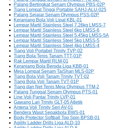
Palang Bertingkat Senam Olympus PBS-02P
Tiang Lompat Tinggi Portable SAHJ-ALU-025
Palang Sejajar Senam Olympus PSS-02P
Keranjang Bola Voli Lipat KBL-01
Lempar Martil Stainless Steel 7.26kg LMSS-7
Lempar Martil Stainless Steel 6kg LMSS-6
Lempar Martil Stainless Steel 5.45kg LMSS-5A
Lempar Martil Stainless Steel 5kg LMSS-5
Lempar Martil Stainless Steel 4kg LMSS-4
Tiang Voli Portabel Trinity TVP-02
Tiang Bola Tenis Tanam TTT-01P
Rak Lempar Martil RLM-01
Keranjang Bola Beroda Liga KBB-01
Meja Lompat Senam TaiShan MLS-02P
Tiang Bola Voli Tanam Trinity TVT-02
Tiang Bola Voli Tanam TVT-01P
Tiang dan Net Tenis Meja Olympus TTM-2
Palang Tunggal Senam Olympus PTS-01
Line Voli Pantai Trinity LVP-01
Gawang Lari Trinity GLT-05 Atletik
Antena Voli Trinity Seri AV-01
Bendera Wasit Sepakbola BWS-01
Body Protector Softball Top Spin BPSB-01
Agility Ladder Drills Liga ALD-10
Agility Ladder Drills Liga ALD-6