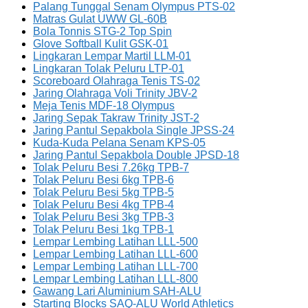
Palang Tunggal Senam Olympus PTS-02
Matras Gulat UWW GL-60B
Bola Tonnis STG-2 Top Spin
Glove Softball Kulit GSK-01
Lingkaran Lempar Martil LLM-01
Lingkaran Tolak Peluru LTP-01
Scoreboard Olahraga Tenis TS-02
Jaring Olahraga Voli Trinity JBV-2
Meja Tenis MDF-18 Olympus
Jaring Sepak Takraw Trinity JST-2
Jaring Pantul Sepakbola Single JPSS-24
Kuda-Kuda Pelana Senam KPS-05
Jaring Pantul Sepakbola Double JPSD-18
Tolak Peluru Besi 7.26kg TPB-7
Tolak Peluru Besi 6kg TPB-6
Tolak Peluru Besi 5kg TPB-5
Tolak Peluru Besi 4kg TPB-4
Tolak Peluru Besi 3kg TPB-3
Tolak Peluru Besi 1kg TPB-1
Lempar Lembing Latihan LLL-500
Lempar Lembing Latihan LLL-600
Lempar Lembing Latihan LLL-700
Lempar Lembing Latihan LLL-800
Gawang Lari Aluminium SAH-ALU
Starting Blocks SAQ-ALU World Athletics