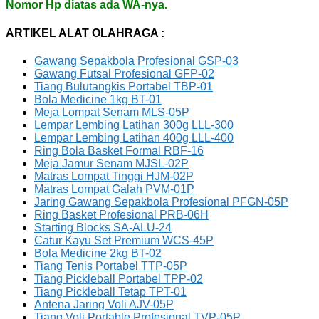
Nomor Hp diatas ada WA-nya.
ARTIKEL ALAT OLAHRAGA :
Gawang Sepakbola Profesional GSP-03
Gawang Futsal Profesional GFP-02
Tiang Bulutangkis Portabel TBP-01
Bola Medicine 1kg BT-01
Meja Lompat Senam MLS-05P
Lempar Lembing Latihan 300g LLL-300
Lempar Lembing Latihan 400g LLL-400
Ring Bola Basket Formal RBF-16
Meja Jamur Senam MJSL-02P
Matras Lompat Tinggi HJM-02P
Matras Lompat Galah PVM-01P
Jaring Gawang Sepakbola Profesional PFGN-05P
Ring Basket Profesional PRB-06H
Starting Blocks SA-ALU-24
Catur Kayu Set Premium WCS-45P
Bola Medicine 2kg BT-02
Tiang Tenis Portabel TTP-05P
Tiang Pickleball Portabel TPP-02
Tiang Pickleball Tetap TPT-01
Antena Jaring Voli AJV-05P
Tiang Voli Portable Profesional TVP-05P