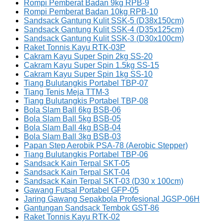
Rompi Pemberat Badan 9kg RPB-9
Rompi Pemberat Badan 10kg RPB-10
Sandsack Gantung Kulit SSK-5 (D38x150cm)
Sandsack Gantung Kulit SSK-4 (D35x125cm)
Sandsack Gantung Kulit SSK-3 (D30x100cm)
Raket Tonnis Kayu RTK-03P
Cakram Kayu Super Spin 2kg SS-20
Cakram Kayu Super Spin 1.5kg SS-15
Cakram Kayu Super Spin 1kg SS-10
Tiang Bulutangkis Portabel TBP-07
Tiang Tenis Meja TTM-3
Tiang Bulutangkis Portabel TBP-08
Bola Slam Ball 6kg BSB-06
Bola Slam Ball 5kg BSB-05
Bola Slam Ball 4kg BSB-04
Bola Slam Ball 3kg BSB-03
Papan Step Aerobik PSA-78 (Aerobic Stepper)
Tiang Bulutangkis Portabel TBP-06
Sandsack Kain Terpal SKT-05
Sandsack Kain Terpal SKT-04
Sandsack Kain Terpal SKT-03 (D30 x 100cm)
Gawang Futsal Portabel GFP-05
Jaring Gawang Sepakbola Profesional JGSP-06H
Gantungan Sandsack Tembok GST-86
Raket Tonnis Kayu RTK-02