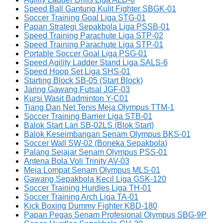
Speed Ball Gantung Kulit Fighter SBGK-01
Soccer Training Goal Liga STG-01
Papan Strategi Sepakbola Liga PSSB-01
Speed Training Parachute Liga STP-02
Speed Training Parachute Liga STP-01
Portable Soccer Goal Liga PSG-01
Speed Agility Ladder Stand Liga SALS-6
Speed Hoop Set Liga SHS-01
Starting Block SB-05 (Start Block)
Jaring Gawang Futsal JGF-03
Kursi Wasit Badminton Y-C01
Tiang Dan Net Tenis Meja Olympus TTM-1
Soccer Training Barrier Liga STB-01
Balok Start Lari SB-02LS (Blok Start)
Balok Keseimbangan Senam Olympus BKS-01
Soccer Wall SW-02 (Boneka Sepakbola)
Palang Sejajar Senam Olympus PSS-01
Antena Bola Voli Trinity AV-03
Meja Lompat Senam Olympus MLS-01
Gawang Sepakbola Kecil Liga GSK-120
Soccer Training Hurdles Liga TH-01
Soccer Training Arch Liga TA-01
Kick Boxing Dummy Fighter KBD-180
Papan Pegas Senam Profesional Olympus SBG-9P