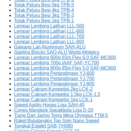
Tolak Peluru Besi 5kg TPB-5
Tolak Peluru Besi 4kg TPB-4
Tolak Peluru Besi 3kg TPB-3
Tolak Peluru Besi 1kg TPB-1
Lempar Lembing Latihan LLL-500
Lempar Lembing Latihan LLL-600
Lempar Lembing Latihan LLL-700
Lempar Lembing Latihan LLL-800
Gawang Lari Aluminium SAH-ALU
Starting Blocks SAQ-ALU World Athletics
Lempar Lembing 600g 65m Flex 6.0 SAF-MC600
Lempar Lembing 700g IAAF SAF-YC700
Lempar Lembing 800g 85m Flex 5.0 SAF-MC800
Lempar Lembing Pertandingan YJ-600
Lempar Lembing Pertandingan YJ-700
Lempar Lembing Pertandingan YJ-800
Lempar Cakram Kompetisi 2kg LCK-2
Lempar Cakram Kompetisi 1.5kg LCK-1.5
Lempar Cakram Kompetisi 1kg LCK-1
Speed Agility Hoops Liga SAH-40
Cones Mangkok Sepakbola Liga D-20
Tiang Dan Jaring Tenis Meja Olympus TTM-5
Raket Bulutangkis Top Spin Nano Speed
Tongkat Estafet SAB-YH080