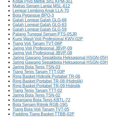
Kotak Plyo Metrik 3in1 KPM-301
Matras Senam Lantai MSL-612
Lempar Lembing Anak LLA-70
Bola Petanque BPQ-3
Galah Lompat Galah GLG-68
Galah Lompat Galah GLG-63
Galah Lompat Galah GLG-59
Palang Tunggal Senam PTS-05JR
Kursi Wasit Voli Profesional KWV-02P
Tiang Voli Tanam TVT-06P
Jaring Voli Profesional JBVP-09
Jaring Voli Profesional JBVP-08
Jaring Gawang Sepakbola Heksagonal HSGN-05H
Jaring Gawang Sepakbola Heksagonal HSGN-03H
Jaring Bola Tenis TSN-03
Tiang Tenis Tanam TTT-03P
Ring Basket Hidrolik Portabel TR-06
Ring Basket Portabel TR-08 (Hidrolik)
Ring Basket Portabel TR-09 Hidrolik
Tiang Tenis Tanam TTT-02
Jaring Bola Tenis TSN-02
Keranjang Bola Tenis KBTL-72
Bola Senam Ritmik RGB-19G
Tiang Bola Voli Tanam TVT-05
Padding Tiang Basket TTBB-02P