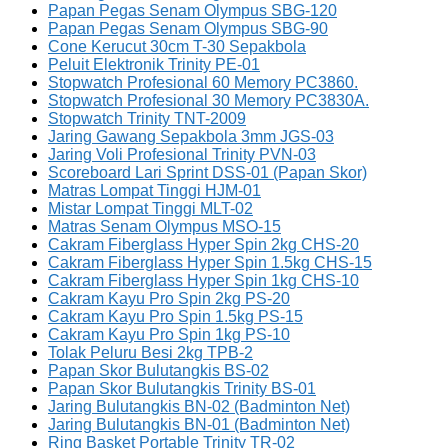
Papan Pegas Senam Olympus SBG-120
Papan Pegas Senam Olympus SBG-90
Cone Kerucut 30cm T-30 Sepakbola
Peluit Elektronik Trinity PE-01
Stopwatch Profesional 60 Memory PC3860.
Stopwatch Profesional 30 Memory PC3830A.
Stopwatch Trinity TNT-2009
Jaring Gawang Sepakbola 3mm JGS-03
Jaring Voli Profesional Trinity PVN-03
Scoreboard Lari Sprint DSS-01 (Papan Skor)
Matras Lompat Tinggi HJM-01
Mistar Lompat Tinggi MLT-02
Matras Senam Olympus MSO-15
Cakram Fiberglass Hyper Spin 2kg CHS-20
Cakram Fiberglass Hyper Spin 1.5kg CHS-15
Cakram Fiberglass Hyper Spin 1kg CHS-10
Cakram Kayu Pro Spin 2kg PS-20
Cakram Kayu Pro Spin 1.5kg PS-15
Cakram Kayu Pro Spin 1kg PS-10
Tolak Peluru Besi 2kg TPB-2
Papan Skor Bulutangkis BS-02
Papan Skor Bulutangkis Trinity BS-01
Jaring Bulutangkis BN-02 (Badminton Net)
Jaring Bulutangkis BN-01 (Badminton Net)
Ring Basket Portable Trinity TR-02