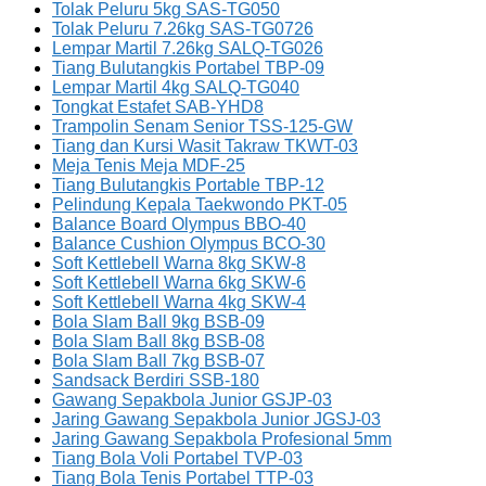
Tolak Peluru 5kg SAS-TG050
Tolak Peluru 7.26kg SAS-TG0726
Lempar Martil 7.26kg SALQ-TG026
Tiang Bulutangkis Portabel TBP-09
Lempar Martil 4kg SALQ-TG040
Tongkat Estafet SAB-YHD8
Trampolin Senam Senior TSS-125-GW
Tiang dan Kursi Wasit Takraw TKWT-03
Meja Tenis Meja MDF-25
Tiang Bulutangkis Portable TBP-12
Pelindung Kepala Taekwondo PKT-05
Balance Board Olympus BBO-40
Balance Cushion Olympus BCO-30
Soft Kettlebell Warna 8kg SKW-8
Soft Kettlebell Warna 6kg SKW-6
Soft Kettlebell Warna 4kg SKW-4
Bola Slam Ball 9kg BSB-09
Bola Slam Ball 8kg BSB-08
Bola Slam Ball 7kg BSB-07
Sandsack Berdiri SSB-180
Gawang Sepakbola Junior GSJP-03
Jaring Gawang Sepakbola Junior JGSJ-03
Jaring Gawang Sepakbola Profesional 5mm
Tiang Bola Voli Portabel TVP-03
Tiang Bola Tenis Portabel TTP-03