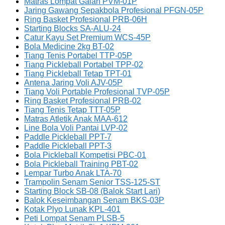
Matras Lompat Galah PVM-01P
Jaring Gawang Sepakbola Profesional PFGN-05P
Ring Basket Profesional PRB-06H
Starting Blocks SA-ALU-24
Catur Kayu Set Premium WCS-45P
Bola Medicine 2kg BT-02
Tiang Tenis Portabel TTP-05P
Tiang Pickleball Portabel TPP-02
Tiang Pickleball Tetap TPT-01
Antena Jaring Voli AJV-05P
Tiang Voli Portable Profesional TVP-05P
Ring Basket Profesional PRB-02
Tiang Tenis Tetap TTT-05P
Matras Atletik Anak MAA-612
Line Bola Voli Pantai LVP-02
Paddle Pickleball PPT-7
Paddle Pickleball PPT-3
Bola Pickleball Kompetisi PBC-01
Bola Pickleball Training PBT-02
Lempar Turbo Anak LTA-70
Trampolin Senam Senior TSS-125-ST
Starting Block SB-08 (Balok Start Lari)
Balok Keseimbangan Senam BKS-03P
Kotak Plyo Lunak KPL-401
Peti Lompat Senam PLSB-5