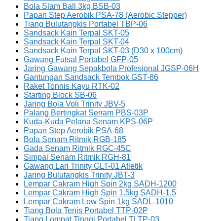
Bola Slam Ball 3kg BSB-03
Papan Step Aerobik PSA-78 (Aerobic Stepper)
Tiang Bulutangkis Portabel TBP-06
Sandsack Kain Terpal SKT-05
Sandsack Kain Terpal SKT-04
Sandsack Kain Terpal SKT-03 (D30 x 100cm)
Gawang Futsal Portabel GFP-05
Jaring Gawang Sepakbola Profesional JGSP-06H
Gantungan Sandsack Tembok GST-86
Raket Tonnis Kayu RTK-02
Starting Block SB-06
Jaring Bola Voli Trinity JBV-5
Palang Bertingkat Senam PBS-03P
Kuda-Kuda Pelana Senam KPS-06P
Papan Step Aerobik PSA-68
Bola Senam Ritmik RGB-185
Gada Senam Ritmik RGC-45C
Simpai Senam Ritmik RGH-81
Gawang Lari Trinity GLT-01 Atletik
Jaring Bulutangkis Trinity JBT-3
Lempar Cakram High Spin 2kg SADH-1200
Lempar Cakram High Spin 1.5kg SADH-1.5
Lempar Cakram Low Spin 1kg SADL-1010
Tiang Bola Tenis Portabel TTP-02P
Tiang Lompat Tinggi Portabel TLTP-03