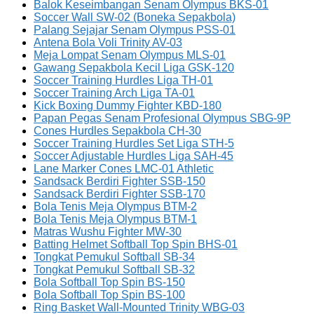
Balok Keseimbangan Senam Olympus BKS-01
Soccer Wall SW-02 (Boneka Sepakbola)
Palang Sejajar Senam Olympus PSS-01
Antena Bola Voli Trinity AV-03
Meja Lompat Senam Olympus MLS-01
Gawang Sepakbola Kecil Liga GSK-120
Soccer Training Hurdles Liga TH-01
Soccer Training Arch Liga TA-01
Kick Boxing Dummy Fighter KBD-180
Papan Pegas Senam Profesional Olympus SBG-9P
Cones Hurdles Sepakbola CH-30
Soccer Training Hurdles Set Liga STH-5
Soccer Adjustable Hurdles Liga SAH-45
Lane Marker Cones LMC-01 Athletic
Sandsack Berdiri Fighter SSB-150
Sandsack Berdiri Fighter SSB-170
Bola Tenis Meja Olympus BTM-2
Bola Tenis Meja Olympus BTM-1
Matras Wushu Fighter MW-30
Batting Helmet Softball Top Spin BHS-01
Tongkat Pemukul Softball SB-34
Tongkat Pemukul Softball SB-32
Bola Softball Top Spin BS-150
Bola Softball Top Spin BS-100
Ring Basket Wall-Mounted Trinity WBG-03