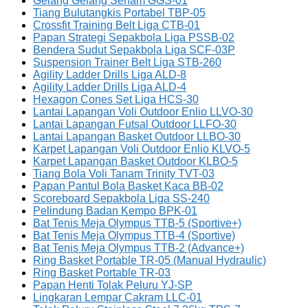
Gelang Gelang Senam GGS-01
Tiang Bulutangkis Portabel TBP-05
Crossfit Training Belt Liga CTB-01
Papan Strategi Sepakbola Liga PSSB-02
Bendera Sudut Sepakbola Liga SCF-03P
Suspension Trainer Belt Liga STB-260
Agility Ladder Drills Liga ALD-8
Agility Ladder Drills Liga ALD-4
Hexagon Cones Set Liga HCS-30
Lantai Lapangan Voli Outdoor Enlio LLVO-30
Lantai Lapangan Futsal Outdoor LLFO-30
Lantai Lapangan Basket Outdoor LLBO-30
Karpet Lapangan Voli Outdoor Enlio KLVO-5
Karpet Lapangan Basket Outdoor KLBO-5
Tiang Bola Voli Tanam Trinity TVT-03
Papan Pantul Bola Basket Kaca BB-02
Scoreboard Sepakbola Liga SS-240
Pelindung Badan Kempo BPK-01
Bat Tenis Meja Olympus TTB-5 (Sportive+)
Bat Tenis Meja Olympus TTB-4 (Sportive)
Bat Tenis Meja Olympus TTB-2 (Advance+)
Ring Basket Portable TR-05 (Manual Hydraulic)
Ring Basket Portable TR-03
Papan Henti Tolak Peluru YJ-SP
Lingkaran Lempar Cakram LLC-01