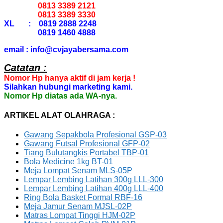
0813 3389 2121
0813 3389 3330
XL : 0819 2888 2248
0819 1460 4888
email : info@cvjayabersama.com
Catatan :
Nomor Hp hanya aktif di jam kerja !
Silahkan hubungi marketing kami.
Nomor Hp diatas ada WA-nya.
ARTIKEL ALAT OLAHRAGA :
Gawang Sepakbola Profesional GSP-03
Gawang Futsal Profesional GFP-02
Tiang Bulutangkis Portabel TBP-01
Bola Medicine 1kg BT-01
Meja Lompat Senam MLS-05P
Lempar Lembing Latihan 300g LLL-300
Lempar Lembing Latihan 400g LLL-400
Ring Bola Basket Formal RBF-16
Meja Jamur Senam MJSL-02P
Matras Lompat Tinggi HJM-02P