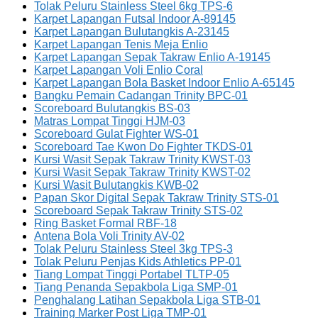
Tolak Peluru Stainless Steel 6kg TPS-6
Karpet Lapangan Futsal Indoor A-89145
Karpet Lapangan Bulutangkis A-23145
Karpet Lapangan Tenis Meja Enlio
Karpet Lapangan Sepak Takraw Enlio A-19145
Karpet Lapangan Voli Enlio Coral
Karpet Lapangan Bola Basket Indoor Enlio A-65145
Bangku Pemain Cadangan Trinity BPC-01
Scoreboard Bulutangkis BS-03
Matras Lompat Tinggi HJM-03
Scoreboard Gulat Fighter WS-01
Scoreboard Tae Kwon Do Fighter TKDS-01
Kursi Wasit Sepak Takraw Trinity KWST-03
Kursi Wasit Sepak Takraw Trinity KWST-02
Kursi Wasit Bulutangkis KWB-02
Papan Skor Digital Sepak Takraw Trinity STS-01
Scoreboard Sepak Takraw Trinity STS-02
Ring Basket Formal RBF-18
Antena Bola Voli Trinity AV-02
Tolak Peluru Stainless Steel 3kg TPS-3
Tolak Peluru Penjas Kids Athletics PP-01
Tiang Lompat Tinggi Portabel TLTP-05
Tiang Penanda Sepakbola Liga SMP-01
Penghalang Latihan Sepakbola Liga STB-01
Training Marker Post Liga TMP-01