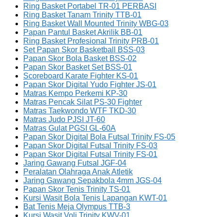
Ring Basket Portabel TR-01 PERBASI
Ring Basket Tanam Trinity TTB-01
Ring Basket Wall Mounted Trinity WBG-03
Papan Pantul Basket Akrilik BB-01
Ring Basket Profesional Trinity PRB-01
Set Papan Skor Basketball BSS-03
Papan Skor Bola Basket BSS-02
Papan Skor Basket Set BSS-01
Scoreboard Karate Fighter KS-01
Papan Skor Digital Yudo Fighter JS-01
Matras Kempo Perkemi KP-30
Matras Pencak Silat PS-30 Fighter
Matras Taekwondo WTF TKD-30
Matras Judo PJSI JT-60
Matras Gulat PGSI GL-60A
Papan Skor Digital Bola Futsal Trinity FS-05
Papan Skor Digital Futsal Trinity FS-03
Papan Skor Digital Futsal Trinity FS-01
Jaring Gawang Futsal JGF-04
Peralatan Olahraga Anak Atletik
Jaring Gawang Sepakbola 4mm JGS-04
Papan Skor Tenis Trinity TS-01
Kursi Wasit Bola Tenis Lapangan KWT-01
Bat Tenis Meja Olympus TTB-3
Kursi Wasit Voli Trinity KWV-01