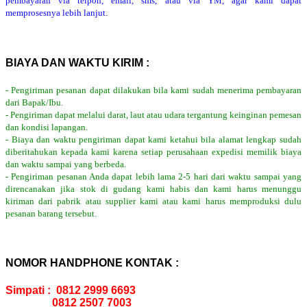
pembayaran via telpon, email, sms, atau via YM, agar kami dapat
memprosesnya lebih lanjut.
BIAYA DAN WAKTU KIRIM :
- Pengiriman pesanan dapat dilakukan bila kami sudah menerima pembayaran
dari Bapak/Ibu.
- Pengiriman dapat melalui darat, laut atau udara tergantung keinginan pemesan
dan kondisi lapangan.
- Biaya dan waktu pengiriman dapat kami ketahui bila alamat lengkap sudah
diberitahukan kepada kami karena setiap perusahaan expedisi memilik biaya
dan waktu sampai yang berbeda.
- Pengiriman pesanan Anda dapat lebih lama 2-5 hari dari waktu sampai yang
direncanakan jika stok di gudang kami habis dan kami harus menunggu
kiriman dari pabrik atau supplier kami atau kami harus memproduksi dulu
pesanan barang tersebut.
NOMOR HANDPHONE KONTAK :
Simpati : 0812 2999 6693
0812 2507 7003