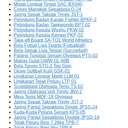
Mistar Lompat Tinggi SAC-BX040
Cones Mangkok Sepakbola D-24
Jaring Sepak Takraw Trinity JST-1
Pelindung Badan Karate Fighter BPKF-2
Pelindung Badan Taekwondo BPT-02
Pelindung Kepala Wushu PKW-02
Pelindung Kepala Kempo PKP-02
Take-off Board SA-TO1 World Athletics
Bola Futsal Liga Sparta (Futsalball)
Bola Sepak Liga Telstar (Soccerball)
Palang Tunggal Senam Olympus PTS-02
Matras Gulat UWW GL-60B
Bola Tonnis STG-2 Top Spin
Glove Softball Kulit GSK-01
Lingkaran Lempar Martil LLM-01
Lingkaran Tolak Peluru LTP-01
Scoreboard Olahraga Tenis TS-02
Jaring Olahraga Voli Trinity JBV-2
Meja Tenis MDF-18 Olympus
Jaring Sepak Takraw Trinity JST-2
Jaring Pantul Sepakbola Single JPSS-24
Kuda-Kuda Pelana Senam KPS-05
Jaring Pantul Sepakbola Double JPSD-18
Tolak Peluru Besi 7.26kg TPB-7
Tolak Peluru Besi 6kg TPB-6