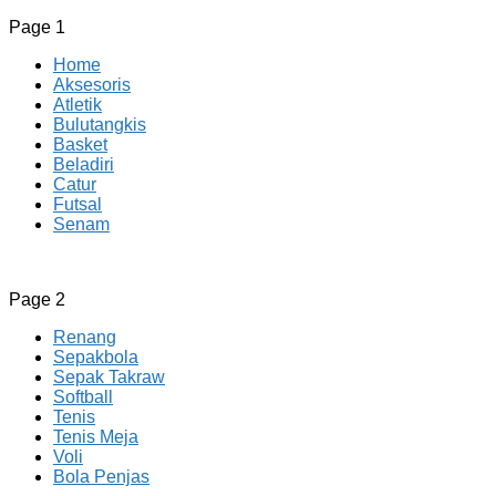
Page 1
Home
Aksesoris
Atletik
Bulutangkis
Basket
Beladiri
Catur
Futsal
Senam
CV JAYA BERSAMA Co Id
Menyediakan Semua Perlengkapan Olahraga Yang
Page 2
Lengkap, Berkualitas Dengan Harga Yang Murah
Renang
Sepakbola
Sepak Takraw
Softball
Tenis
Tenis Meja
Voli
Bola Penjas