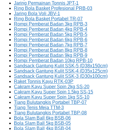
Jaring Permainan Tonnis JPT-1
Ring Bola Basket Profesional PRB-03
Jaring Bola Voli JBV-1
Ring Bola Basket Portabel TR-07
Rompi Pemberat Badan 3kg RPB-3
Rompi Pemberat Badan 4kg RPB-4
Rompi Pemberat Badan 5kg RPB-5
Rompi Pemberat Badan 6kg RPB-6
Rompi Pemberat Badan 7kg RPB-7
Rompi Pemberat Badan 8kg RPB-8
Rompi Pemberat Badan 9kg RPB-9
Rompi Pemberat Badan 10kg RPB-10
Sandsack Gantung Kulit SSK-5 (D38x150cm)
Sandsack Gantung Kulit SSK-4 (D35x125cm)
Sandsack Gantung Kulit SSK-3 (D30x100cm)
Raket Tonnis Kayu RTK-03P
Cakram Kayu Super Spin 2kg SS-20
Cakram Kayu Super Spin 1.5kg SS-15
Cakram Kayu Super Spin 1kg SS-10
Tiang Bulutangkis Portabel TBP-07
Tiang Tenis Meja TTM-3
Tiang Bulutangkis Portabel TBP-08
Bola Slam Ball 6kg BSB-06
Bola Slam Ball 5kg BSB-05
Bola Slam Ball 4kg BSB-04