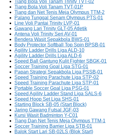
Tiang Bola Voli Tanam Trinity TVT-02
Tiang Bola Voli Tanam TVT-01P
Tiang dan Net Tenis Meja Olympus TTM-2
Palang Tunggal Senam Olympus PTS-01
Line Voli Pantai Trinity LVP-01
Gawang Lari Trinity GLT-05 Atletik
Antena Voli Trinity Seri AV-01
Bendera Wasit Sepakbola BWS-01
Body Protector Softball Top Spin BPSB-01
Agility Ladder Drills Liga ALD-10
Agility Ladder Drills Liga ALD-6
Speed Ball Gantung Kulit Fighter SBGK-01
Soccer Training Goal Liga STG-01
Papan Strategi Sepakbola Liga PSSB-01
Speed Training Parachute Liga STP-02
Speed Training Parachute Liga STP-01
Portable Soccer Goal Liga PSG-01
Speed Agility Ladder Stand Liga SALS-6
Speed Hoop Set Liga SHS-01
Starting Block SB-05 (Start Block)
Jaring Gawang Futsal JGF-03
Kursi Wasit Badminton Y-C01
Tiang Dan Net Tenis Meja Olympus TTM-1
Soccer Training Barrier Liga STB-01
Balok Start Lari SB-02LS (Blok Start)