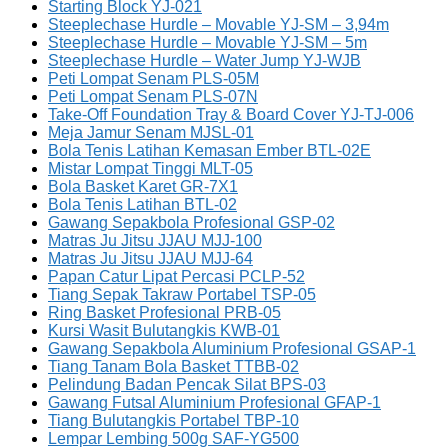
Starting Block YJ-021
Steeplechase Hurdle – Movable YJ-SM – 3,94m
Steeplechase Hurdle – Movable YJ-SM – 5m
Steeplechase Hurdle – Water Jump YJ-WJB
Peti Lompat Senam PLS-05M
Peti Lompat Senam PLS-07N
Take-Off Foundation Tray & Board Cover YJ-TJ-006
Meja Jamur Senam MJSL-01
Bola Tenis Latihan Kemasan Ember BTL-02E
Mistar Lompat Tinggi MLT-05
Bola Basket Karet GR-7X1
Bola Tenis Latihan BTL-02
Gawang Sepakbola Profesional GSP-02
Matras Ju Jitsu JJAU MJJ-100
Matras Ju Jitsu JJAU MJJ-64
Papan Catur Lipat Percasi PCLP-52
Tiang Sepak Takraw Portabel TSP-05
Ring Basket Profesional PRB-05
Kursi Wasit Bulutangkis KWB-01
Gawang Sepakbola Aluminium Profesional GSAP-1
Tiang Tanam Bola Basket TTBB-02
Pelindung Badan Pencak Silat BPS-03
Gawang Futsal Aluminium Profesional GFAP-1
Tiang Bulutangkis Portabel TBP-10
Lempar Lembing 500g SAF-YG500