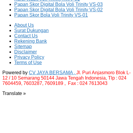
Papan Skor Digital Bola Voli Trinity VS-03
Papan Skor Digital Bola Voli Trinity VS-02
Papan Skor Bola Voli Trinity VS-01
About Us
Surat Dukungan
Contact Us
Rekening Bank
Sitemap
Disclaimer
Privacy Policy
Terms of Use
Powered by
CV JAYA BERSAMA ,
Jl. Puri Anjasmoro Blok L-
12 / 10 Semarang 50144 Jawa Tengah Indonesia,
Tlp : 024
7604459, 7603287, 7609189 , Fax : 024 7613043
Translate »