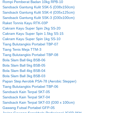
Rompi Pemberat Badan 10kg RPB-10
Sandsack Gantung Kulit SSK-5 (D38x150cm)
Sandsack Gantung Kulit SSK-4 (D35x125cm)
Sandsack Gantung Kulit SSK-3 (D30x100cm)
Raket Tonnis Kayu RTK-03P
Cakram Kayu Super Spin 2kg SS-20
Cakram Kayu Super Spin 1.5kg SS-15
Cakram Kayu Super Spin 1kg SS-10
Tiang Bulutangkis Portabel TBP-07
Tiang Tenis Meja TTM-3
Tiang Bulutangkis Portabel TBP-08
Bola Slam Ball 6kg BSB-06
Bola Slam Ball 5kg BSB-05
Bola Slam Ball 4kg BSB-04
Bola Slam Ball 3kg BSB-03
Papan Step Aerobik PSA-78 (Aerobic Stepper)
Tiang Bulutangkis Portabel TBP-06
Sandsack Kain Terpal SKT-05
Sandsack Kain Terpal SKT-04
Sandsack Kain Terpal SKT-03 (D30 x 100cm)
Gawang Futsal Portabel GFP-05
Jaring Gawang Sepakbola Profesional JGSP-06H