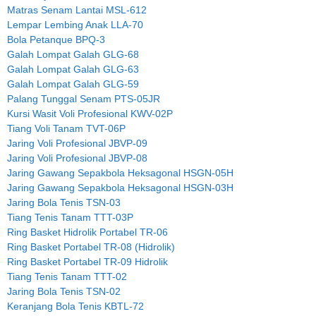
Matras Senam Lantai MSL-612
Lempar Lembing Anak LLA-70
Bola Petanque BPQ-3
Galah Lompat Galah GLG-68
Galah Lompat Galah GLG-63
Galah Lompat Galah GLG-59
Palang Tunggal Senam PTS-05JR
Kursi Wasit Voli Profesional KWV-02P
Tiang Voli Tanam TVT-06P
Jaring Voli Profesional JBVP-09
Jaring Voli Profesional JBVP-08
Jaring Gawang Sepakbola Heksagonal HSGN-05H
Jaring Gawang Sepakbola Heksagonal HSGN-03H
Jaring Bola Tenis TSN-03
Tiang Tenis Tanam TTT-03P
Ring Basket Hidrolik Portabel TR-06
Ring Basket Portabel TR-08 (Hidrolik)
Ring Basket Portabel TR-09 Hidrolik
Tiang Tenis Tanam TTT-02
Jaring Bola Tenis TSN-02
Keranjang Bola Tenis KBTL-72