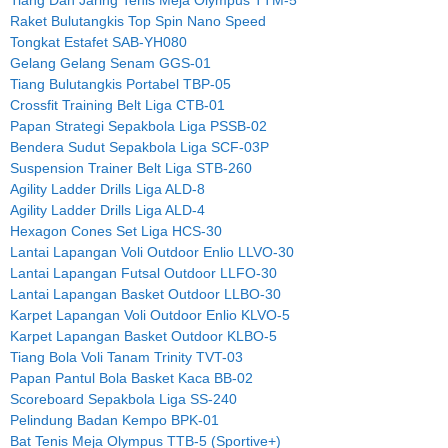
Raket Bulutangkis Top Spin Nano Speed
Tongkat Estafet SAB-YH080
Gelang Gelang Senam GGS-01
Tiang Bulutangkis Portabel TBP-05
Crossfit Training Belt Liga CTB-01
Papan Strategi Sepakbola Liga PSSB-02
Bendera Sudut Sepakbola Liga SCF-03P
Suspension Trainer Belt Liga STB-260
Agility Ladder Drills Liga ALD-8
Agility Ladder Drills Liga ALD-4
Hexagon Cones Set Liga HCS-30
Lantai Lapangan Voli Outdoor Enlio LLVO-30
Lantai Lapangan Futsal Outdoor LLFO-30
Lantai Lapangan Basket Outdoor LLBO-30
Karpet Lapangan Voli Outdoor Enlio KLVO-5
Karpet Lapangan Basket Outdoor KLBO-5
Tiang Bola Voli Tanam Trinity TVT-03
Papan Pantul Bola Basket Kaca BB-02
Scoreboard Sepakbola Liga SS-240
Pelindung Badan Kempo BPK-01
Bat Tenis Meja Olympus TTB-5 (Sportive+)