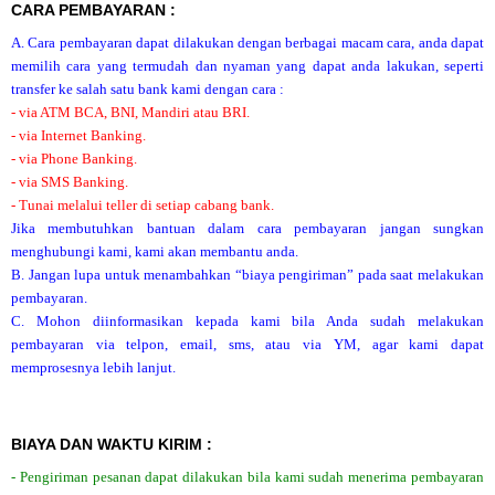
CARA PEMBAYARAN :
A. Cara pembayaran dapat dilakukan dengan berbagai macam cara, anda dapat
memilih cara yang termudah dan nyaman yang dapat anda lakukan, seperti
transfer ke salah satu bank kami dengan cara :
- via ATM BCA, BNI, Mandiri atau BRI.
- via Internet Banking.
- via Phone Banking.
- via SMS Banking.
- Tunai melalui teller di setiap cabang bank.
Jika membutuhkan bantuan dalam cara pembayaran jangan sungkan
menghubungi kami, kami akan membantu anda.
B. Jangan lupa untuk menambahkan “biaya pengiriman” pada saat melakukan
pembayaran.
C. Mohon diinformasikan kepada kami bila Anda sudah melakukan
pembayaran via telpon, email, sms, atau via YM, agar kami dapat
memprosesnya lebih lanjut.
BIAYA DAN WAKTU KIRIM :
- Pengiriman pesanan dapat dilakukan bila kami sudah menerima pembayaran