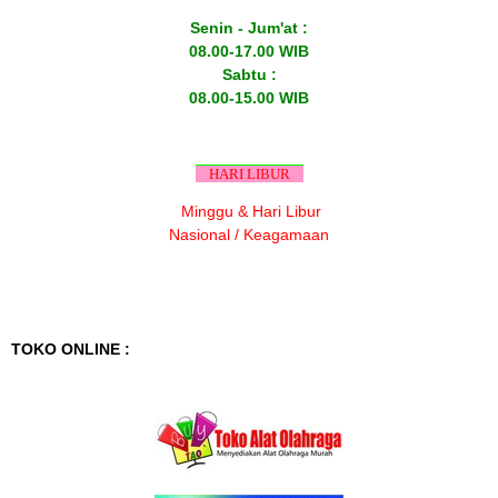
Senin - Jum'at :
08.00-17.00 WIB
Sabtu :
08.00-15.00 WIB
HARI LIBUR
Minggu & Hari Libur
Nasional / Keagamaan
TOKO ONLINE :