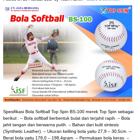
Spesifikasi Bola Softball Top Spin BS-100 merek Top Spin sebagai
berikut : – Bola softball berbentuk bulat dan terjahit rapih. – Bola
jahit tangan dan berwarna putih. – Bahan dari kulit sintesis
(Synthetic Leather). – Ukuran keliling bola yaitu 27,9 – 30,5cm. –
Berat bola yaitu 178,0 – 198,4gram. – Permukaan bola keras. –