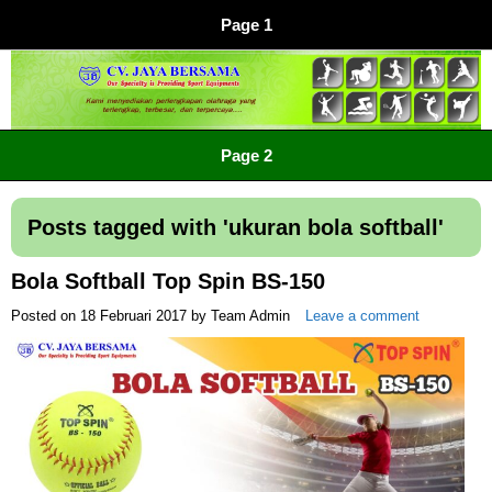
Page 1
CV JAYA BERSAMA Co Id
Menyediakan Semua Perlengkapan Olahraga Yang
Page 2
Lengkap, Berkualitas Dengan Harga Yang Murah
Posts tagged with '
ukuran bola softball
'
Bola Softball Top Spin BS-150
Posted on
18 Februari 2017
by
Team Admin
Leave a comment