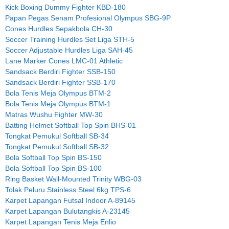
Kick Boxing Dummy Fighter KBD-180
Papan Pegas Senam Profesional Olympus SBG-9P
Cones Hurdles Sepakbola CH-30
Soccer Training Hurdles Set Liga STH-5
Soccer Adjustable Hurdles Liga SAH-45
Lane Marker Cones LMC-01 Athletic
Sandsack Berdiri Fighter SSB-150
Sandsack Berdiri Fighter SSB-170
Bola Tenis Meja Olympus BTM-2
Bola Tenis Meja Olympus BTM-1
Matras Wushu Fighter MW-30
Batting Helmet Softball Top Spin BHS-01
Tongkat Pemukul Softball SB-34
Tongkat Pemukul Softball SB-32
Bola Softball Top Spin BS-150
Bola Softball Top Spin BS-100
Ring Basket Wall-Mounted Trinity WBG-03
Tolak Peluru Stainless Steel 6kg TPS-6
Karpet Lapangan Futsal Indoor A-89145
Karpet Lapangan Bulutangkis A-23145
Karpet Lapangan Tenis Meja Enlio