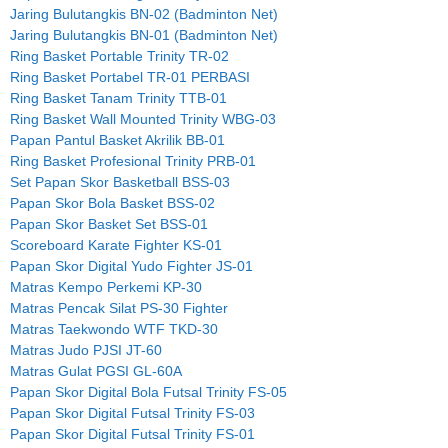
Jaring Bulutangkis BN-02 (Badminton Net)
Jaring Bulutangkis BN-01 (Badminton Net)
Ring Basket Portable Trinity TR-02
Ring Basket Portabel TR-01 PERBASI
Ring Basket Tanam Trinity TTB-01
Ring Basket Wall Mounted Trinity WBG-03
Papan Pantul Basket Akrilik BB-01
Ring Basket Profesional Trinity PRB-01
Set Papan Skor Basketball BSS-03
Papan Skor Bola Basket BSS-02
Papan Skor Basket Set BSS-01
Scoreboard Karate Fighter KS-01
Papan Skor Digital Yudo Fighter JS-01
Matras Kempo Perkemi KP-30
Matras Pencak Silat PS-30 Fighter
Matras Taekwondo WTF TKD-30
Matras Judo PJSI JT-60
Matras Gulat PGSI GL-60A
Papan Skor Digital Bola Futsal Trinity FS-05
Papan Skor Digital Futsal Trinity FS-03
Papan Skor Digital Futsal Trinity FS-01