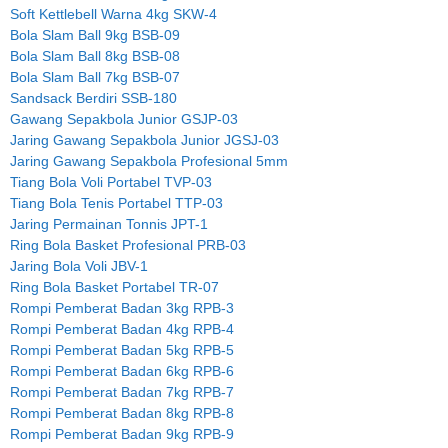
Soft Kettlebell Warna 4kg SKW-4
Bola Slam Ball 9kg BSB-09
Bola Slam Ball 8kg BSB-08
Bola Slam Ball 7kg BSB-07
Sandsack Berdiri SSB-180
Gawang Sepakbola Junior GSJP-03
Jaring Gawang Sepakbola Junior JGSJ-03
Jaring Gawang Sepakbola Profesional 5mm
Tiang Bola Voli Portabel TVP-03
Tiang Bola Tenis Portabel TTP-03
Jaring Permainan Tonnis JPT-1
Ring Bola Basket Profesional PRB-03
Jaring Bola Voli JBV-1
Ring Bola Basket Portabel TR-07
Rompi Pemberat Badan 3kg RPB-3
Rompi Pemberat Badan 4kg RPB-4
Rompi Pemberat Badan 5kg RPB-5
Rompi Pemberat Badan 6kg RPB-6
Rompi Pemberat Badan 7kg RPB-7
Rompi Pemberat Badan 8kg RPB-8
Rompi Pemberat Badan 9kg RPB-9