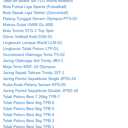
Take-off Board SA-TO1 World Athletics
Bola Futsal Liga Sparta (Futsalball)
Bola Sepak Liga Telstar (Soccerball)
Palang Tunggal Senam Olympus PTS-02
Matras Gulat UWW GL-60B
Bola Tonnis STG-2 Top Spin
Glove Softball Kulit GSK-01
Lingkaran Lempar Martil LLM-01
Lingkaran Tolak Peluru LTP-01
Scoreboard Olahraga Tenis TS-02
Jaring Olahraga Voli Trinity JBV-2
Meja Tenis MDF-18 Olympus
Jaring Sepak Takraw Trinity JST-2
Jaring Pantul Sepakbola Single JPSS-24
Kuda-Kuda Pelana Senam KPS-05
Jaring Pantul Sepakbola Double JPSD-18
Tolak Peluru Besi 7.26kg TPB-7
Tolak Peluru Besi 6kg TPB-6
Tolak Peluru Besi 5kg TPB-5
Tolak Peluru Besi 4kg TPB-4
Tolak Peluru Besi 3kg TPB-3
Tolak Peluru Besi 1kg TPB-1