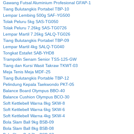
Gawang Futsal Aluminium Profesional GFAP-1
Tiang Bulutangkis Portabel TBP-10
Lempar Lembing 500g SAF-YG500
Tolak Peluru 5kg SAS-TG050
Tolak Peluru 7.26kg SAS-TG0726
Lempar Martil 7.26kg SALQ-TG026
Tiang Bulutangkis Portabel TBP-09
Lempar Martil 4kg SALQ-TG040
Tongkat Estafet SAB-YHD8
Trampolin Senam Senior TSS-125-GW
Tiang dan Kursi Wasit Takraw TKWT-03
Meja Tenis Meja MDF-25
Tiang Bulutangkis Portable TBP-12
Pelindung Kepala Taekwondo PKT-05
Balance Board Olympus BBO-40
Balance Cushion Olympus BCO-30
Soft Kettlebell Warna 8kg SKW-8
Soft Kettlebell Warna 6kg SKW-6
Soft Kettlebell Warna 4kg SKW-4
Bola Slam Ball 9kg BSB-09
Bola Slam Ball 8kg BSB-08