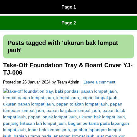
Page 1
CV JAYA BERSAMA Co Id
Menyediakan Semua Perlengkapan Olahraga Yang
Page 2
Lengkap, Berkualitas Dengan Harga Yang Murah
Posts tagged with '
ukuran bak lompat
jauh
'
Take-Off Foundation Tray & Board Cover YJ-
TJ-006
Posted on
26 Januari 2024
by
Team Admin
Leave a comment