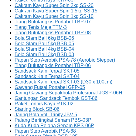
Cakram Kayu Super Spin 2kg SS-20
Cakram Kayu Super Spin 1.5kg SS-15
Cakram Kayu Super Spin 1kg SS-10
Tiang Bulutangkis Portabel TBP-07
Tiang Tenis Meja TTM-3
Tiang Bulutangkis Portabel TBP-08
Bola Slam Ball 6kg BSB-06
Bola Slam Ball 5kg BSB-05
Bola Slam Ball 4kg BSB-04
Bola Slam Ball 3kg BSB-03
Papan Step Aerobik PSA-78 (Aerobic Stepper)
Tiang Bulutangkis Portabel TBP-06
Sandsack Kain Terpal SKT-05
Sandsack Kain Terpal SKT-04
Sandsack Kain Terpal SKT-03 (D30 x 100cm)
Gawang Futsal Portabel GFP-05
Jaring Gawang Sepakbola Profesional JGSP-06H
Gantungan Sandsack Tembok GST-86
Raket Tonnis Kayu RTK-02
Starting Block SB-06
Jaring Bola Voli Trinity JBV-5
Palang Bertingkat Senam PBS-03P
Kuda-Kuda Pelana Senam KPS-06P
Papan Step Aerobik PSA-68