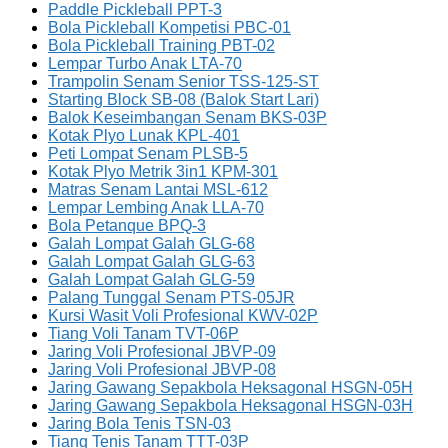
Paddle Pickleball PPT-3
Bola Pickleball Kompetisi PBC-01
Bola Pickleball Training PBT-02
Lempar Turbo Anak LTA-70
Trampolin Senam Senior TSS-125-ST
Starting Block SB-08 (Balok Start Lari)
Balok Keseimbangan Senam BKS-03P
Kotak Plyo Lunak KPL-401
Peti Lompat Senam PLSB-5
Kotak Plyo Metrik 3in1 KPM-301
Matras Senam Lantai MSL-612
Lempar Lembing Anak LLA-70
Bola Petanque BPQ-3
Galah Lompat Galah GLG-68
Galah Lompat Galah GLG-63
Galah Lompat Galah GLG-59
Palang Tunggal Senam PTS-05JR
Kursi Wasit Voli Profesional KWV-02P
Tiang Voli Tanam TVT-06P
Jaring Voli Profesional JBVP-09
Jaring Voli Profesional JBVP-08
Jaring Gawang Sepakbola Heksagonal HSGN-05H
Jaring Gawang Sepakbola Heksagonal HSGN-03H
Jaring Bola Tenis TSN-03
Tiang Tenis Tanam TTT-03P