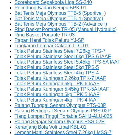
Scoreboard Sepakbola Liga SS-240
Pelindung Badan Kempo BPK-01
Bat Tenis Meja Olympus TTB-5 (Sportive+)
Bat Tenis Meja Olympus TTB-4 (Sportive)
Bat Tenis Meja Olympus TTB-2 (Advance+)
Ring Basket Portable TR-05 (Manual Hydraulic)
Ring Basket Portable TR-03
Papan Henti Tolak Peluru YJ-SP
Lingkaran Lempar Cakram LLC-01
Tolak Peluru Stainless Steel 7.26kg TPS-7
Tolak Peluru Stainless Steel 6kg TPS-6 IAAF
Tolak Peluru Stainless Steel 5.45kg TPS-5A IAAF
Tolak Peluru Stainless Steel 5kg TPS-5
Tolak Peluru Stainless Steel 4kg TPS-4
Tolak Peluru Kuningan 7.26kg TPK-7 IAAF
Tolak Peluru Kuningan 6kg TPK-6 IAAF
Tolak Peluru Kuningan 5.45kg TPK-5A IAAF
Tolak Peluru Kuningan 5kg TPK-5 IAAF
Tolak Peluru Kuningan 4kg TPK-4 IAAF
Palang Tunggal Senam Olympus PTS-03P
Palang Bertingkat Senam Olympus PBS-02P
Tiang Lompat Tinggi Portable SAHJ-ALU-025
Palang Sejajar Senam Olympus PSS-02P
Keranjang Bola Voli Lipat KBL-01
Lempar Martil Stainless Steel 7.26kg LMSS-7