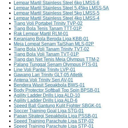
Lempar Martil Stainless Steel 6kg LMSS-6
Lempar Martil Stainless Steel 5.45kg LMSS-5A
Lempar Martil Stainless Steel 5kg LMSS-5
Lempar Martil Stainless Steel 4kg LMSS-4
Tiang Voli Portabel Trinity TVP-02
Tiang Bola Tenis Tanam TTT-01P
Rak Lempar Martil RLM-01
Keranjang Bola Beroda Liga KBB-01
Meja Lompat Senam TaiShan MLS-02P
Tiang Bola Voli Tanam Trinity TVT-02
Tiang Bola Voli Tanam TVT-01P
Tiang dan Net Tenis Meja Olympus TTM-2
Palang Tunggal Senam Olympus PTS-01
Line Voli Pantai Trinity LVP-01
Gawang Lari Trinity GLT-05 Atletik
Antena Voli Trinity Seri AV-01
Bendera Wasit Sepakbola BWS-01
Body Protector Softball Top Spin BPSB-01
Agility Ladder Drills Liga ALD-10
Agility Ladder Drills Liga ALD-6
Speed Ball Gantung Kulit Fighter SBGK-01
Soccer Training Goal Liga STG-01
Papan Strategi Sepakbola Liga PSSB-01
Speed Training Parachute Liga STP-02
Speed Training Parachute Liga STP-01