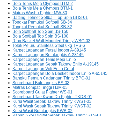
Bola Tenis Meja Olympus BTM-2
Bola Tenis Meja Olympus BTM-1
Matras Wushu Fighter MW-30
Batting Helmet Softball Top Spin BHS-01
Tongkat Pemukul Softball SB-34
Tongkat Pemukul Softball SB-32
Bola Softball Top Spin BS-150
Bola Softball Top Spin BS-100
Ring Basket Wall-Mounted Trinity WBG-03
Tolak Peluru Stainless Steel 6kg TPS-6
Karpet Lapangan Futsal Indoor A-89145
Karpet Lapangan Bulutangkis A-23145
Karpet Lapangan Tenis Meja Enlio
Karpet Lapangan Sepak Takraw Enlio A-19145
Karpet Lapangan Voli Enlio Coral
Karpet Lapangan Bola Basket Indoor Enlio A-65145
Bangku Pemain Cadangan Trinity BPC-01
Scoreboard Bulutangkis BS-03
Matras Lompat Tinggi HJM-03
Scoreboard Gulat Fighter WS-01
Scoreboard Tae Kwon Do Fighter TKDS-01
Kursi Wasit Sepak Takraw Trinity KWST-03
Kursi Wasit Sepak Takraw Trinity KWST-02
Kursi Wasit Bulutangkis KWB-02
Papan Skor Digital Sepak Takraw Trinity STS-01