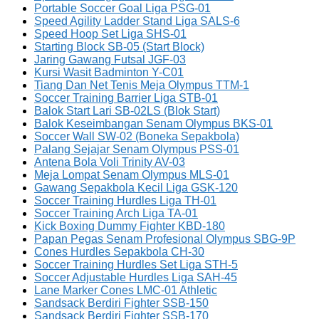
Portable Soccer Goal Liga PSG-01
Speed Agility Ladder Stand Liga SALS-6
Speed Hoop Set Liga SHS-01
Starting Block SB-05 (Start Block)
Jaring Gawang Futsal JGF-03
Kursi Wasit Badminton Y-C01
Tiang Dan Net Tenis Meja Olympus TTM-1
Soccer Training Barrier Liga STB-01
Balok Start Lari SB-02LS (Blok Start)
Balok Keseimbangan Senam Olympus BKS-01
Soccer Wall SW-02 (Boneka Sepakbola)
Palang Sejajar Senam Olympus PSS-01
Antena Bola Voli Trinity AV-03
Meja Lompat Senam Olympus MLS-01
Gawang Sepakbola Kecil Liga GSK-120
Soccer Training Hurdles Liga TH-01
Soccer Training Arch Liga TA-01
Kick Boxing Dummy Fighter KBD-180
Papan Pegas Senam Profesional Olympus SBG-9P
Cones Hurdles Sepakbola CH-30
Soccer Training Hurdles Set Liga STH-5
Soccer Adjustable Hurdles Liga SAH-45
Lane Marker Cones LMC-01 Athletic
Sandsack Berdiri Fighter SSB-150
Sandsack Berdiri Fighter SSB-170