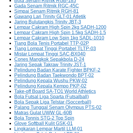
Bola Senam Ritmik RGB-185
Gada Senam Ritmik RGC-45C
Simpai Senam Ritmik RGH-81
Gawang Lari Trinity GLT-01 Atletik
Jaring Bulutangkis Trinity JBT-3
Lempar Cakram High Spin 2kg SADH-1200
Lempar Cakram High Spin 1.5kg SADH-1.5
Lempar Cakram Low Spin 1kg SADL-1010
Tiang Bola Tenis Portabel TTP-02P
Tiang Lompat Tinggi Portabel TLTP-03
Mistar Lompat Tinggi SAC-BX040
Cones Mangkok Sepakbola D-24
Jaring Sepak Takraw Trinity JST-1
Pelindung Badan Karate Fighter BPKF-2
Pelindung Badan Taekwondo BPT-02
Pelindung Kepala Wushu PKW-02
Pelindung Kepala Kempo PKP-02
Take-off Board SA-TO1 World Athletics
Bola Futsal Liga Sparta (Futsalball)
Bola Sepak Liga Telstar (Soccerball)
Palang Tunggal Senam Olympus PTS-02
Matras Gulat UWW GL-60B
Bola Tonnis STG-2 Top Spin
Glove Softball Kulit GSK-01
Lingkaran Lempar Martil LLM-01