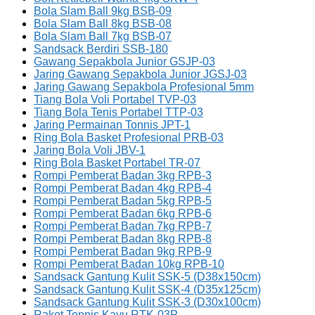
Bola Slam Ball 9kg BSB-09
Bola Slam Ball 8kg BSB-08
Bola Slam Ball 7kg BSB-07
Sandsack Berdiri SSB-180
Gawang Sepakbola Junior GSJP-03
Jaring Gawang Sepakbola Junior JGSJ-03
Jaring Gawang Sepakbola Profesional 5mm
Tiang Bola Voli Portabel TVP-03
Tiang Bola Tenis Portabel TTP-03
Jaring Permainan Tonnis JPT-1
Ring Bola Basket Profesional PRB-03
Jaring Bola Voli JBV-1
Ring Bola Basket Portabel TR-07
Rompi Pemberat Badan 3kg RPB-3
Rompi Pemberat Badan 4kg RPB-4
Rompi Pemberat Badan 5kg RPB-5
Rompi Pemberat Badan 6kg RPB-6
Rompi Pemberat Badan 7kg RPB-7
Rompi Pemberat Badan 8kg RPB-8
Rompi Pemberat Badan 9kg RPB-9
Rompi Pemberat Badan 10kg RPB-10
Sandsack Gantung Kulit SSK-5 (D38x150cm)
Sandsack Gantung Kulit SSK-4 (D35x125cm)
Sandsack Gantung Kulit SSK-3 (D30x100cm)
Raket Tonnis Kayu RTK-03P