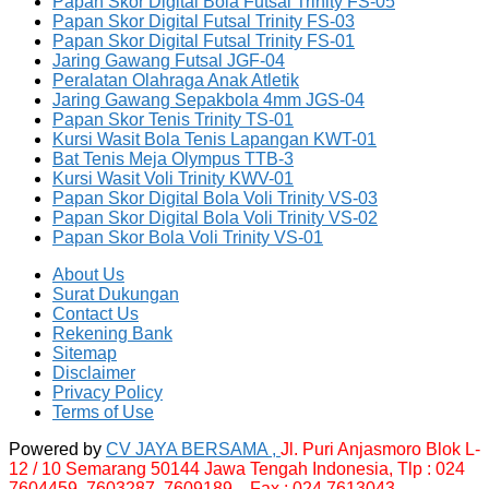
Papan Skor Digital Bola Futsal Trinity FS-05
Papan Skor Digital Futsal Trinity FS-03
Papan Skor Digital Futsal Trinity FS-01
Jaring Gawang Futsal JGF-04
Peralatan Olahraga Anak Atletik
Jaring Gawang Sepakbola 4mm JGS-04
Papan Skor Tenis Trinity TS-01
Kursi Wasit Bola Tenis Lapangan KWT-01
Bat Tenis Meja Olympus TTB-3
Kursi Wasit Voli Trinity KWV-01
Papan Skor Digital Bola Voli Trinity VS-03
Papan Skor Digital Bola Voli Trinity VS-02
Papan Skor Bola Voli Trinity VS-01
About Us
Surat Dukungan
Contact Us
Rekening Bank
Sitemap
Disclaimer
Privacy Policy
Terms of Use
Powered by
CV JAYA BERSAMA ,
Jl. Puri Anjasmoro Blok L-
12 / 10 Semarang 50144 Jawa Tengah Indonesia,
Tlp : 024
7604459, 7603287, 7609189 , Fax : 024 7613043