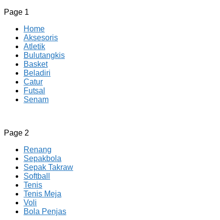
Page 1
Home
Aksesoris
Atletik
Bulutangkis
Basket
Beladiri
Catur
Futsal
Senam
CV JAYA BERSAMA Co Id
Menyediakan Semua Perlengkapan Olahraga Yang
Page 2
Lengkap, Berkualitas Dengan Harga Yang Murah
Renang
Sepakbola
Sepak Takraw
Softball
Tenis
Tenis Meja
Voli
Bola Penjas