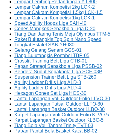
Lempar Lembing Pertandingan YJ-800
Lempar Cakram Kompetisi 2kg LCK-2
Lempar Cakram Kompetisi 1.5kg LCK-1.5
Lempar Cakram Kompetisi 1kg LCK-1
Speed Agility Hoops Liga SAH-40
Cones Mangkok Sepakbola Liga D-20
Tiang Dan Jaring Tenis Meja Olympus TTM-5
Raket Bulutangkis Top Spin Nano Speed
Tongkat Estafet SAB-YH080
Gelang Gelang Senam GGS-01
Tiang Bulutangkis Portabel TBP-05
Crossfit Training Belt Liga CTB-01
Papan Strategi Sepakbola Liga PSSB-02
Bendera Sudut Sepakbola Liga SCF-03P
Suspension Trainer Belt Liga STB-260
Agility Ladder Drills Liga ALD-8
Agility Ladder Drills Liga ALD-4
Hexagon Cones Set Liga HCS-30
Lantai Lapangan Voli Outdoor Enlio LLVO-30
Lantai Lapangan Futsal Outdoor LLFO-30
Lantai Lapangan Basket Outdoor LLBO-30
Karpet Lapangan Voli Outdoor Enlio KLVO-5
Karpet Lapangan Basket Outdoor KLBO-5
Tiang Bola Voli Tanam Trinity TVT-03
Papan Pantul Bola Basket Kaca BB-02