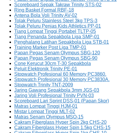
Scoreboard Sepak Takraw Trinity STS-02
Ring Basket Formal RBF-18
Antena Bola Voli Trinity AV-02
Tolak Peluru Stainless Steel 3kg TPS-3
Tolak Peluru Penjas Kids Athletics PP-01
Tiang Lompat Tinggi Portabel TLTP-05
Tiang Penanda Sepakbola Liga SMP-01
Penghalang Latihan Sepakbola Liga STB-01
Training Marker Post Liga TMP-01
Papan Pegas Senam Olympus SBG-120
Papan Pegas Senam Olympus SBG-90
Cone Kerucut 30cm T-30 Sepakbola
Peluit Elektronik Trinity PE-01
Stopwatch Profesional 60 Memory PC3860.
Stopwatch Profesional 30 Memory PC3830A.
Stopwatch Trinity TNT-2009
Jaring Gawang Sepakbola 3mm JGS-03
Jaring Voli Profesional Trinity PVN-03
Scoreboard Lari Sprint DSS-01 (Papan Skor)
Matras Lompat Tinggi HJM-01
Mistar Lompat Tinggi MLT-02
Matras Senam Olympus MSO-15
Cakram Fiberglass Hyper Spin 2kg CHS-20
Cakram Fiberglass Hyper Spin 1.5kg CHS-15
Cakram Fiberglass Hyper Spin 1kg CHS-10