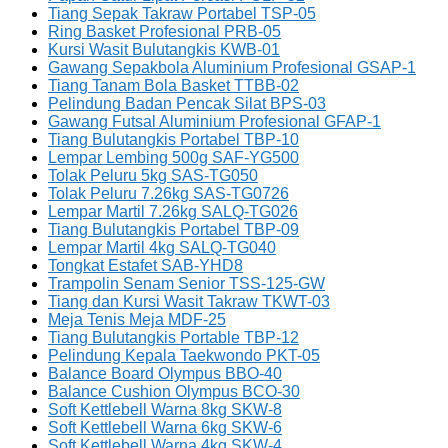
Tiang Sepak Takraw Portabel TSP-05
Ring Basket Profesional PRB-05
Kursi Wasit Bulutangkis KWB-01
Gawang Sepakbola Aluminium Profesional GSAP-1
Tiang Tanam Bola Basket TTBB-02
Pelindung Badan Pencak Silat BPS-03
Gawang Futsal Aluminium Profesional GFAP-1
Tiang Bulutangkis Portabel TBP-10
Lempar Lembing 500g SAF-YG500
Tolak Peluru 5kg SAS-TG050
Tolak Peluru 7.26kg SAS-TG0726
Lempar Martil 7.26kg SALQ-TG026
Tiang Bulutangkis Portabel TBP-09
Lempar Martil 4kg SALQ-TG040
Tongkat Estafet SAB-YHD8
Trampolin Senam Senior TSS-125-GW
Tiang dan Kursi Wasit Takraw TKWT-03
Meja Tenis Meja MDF-25
Tiang Bulutangkis Portable TBP-12
Pelindung Kepala Taekwondo PKT-05
Balance Board Olympus BBO-40
Balance Cushion Olympus BCO-30
Soft Kettlebell Warna 8kg SKW-8
Soft Kettlebell Warna 6kg SKW-6
Soft Kettlebell Warna 4kg SKW-4