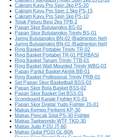
Cakram Kayu Pro Spin 2kg PS-20
Cakram Kayu Pro Spin 1.5kg PS-15
Cakram Kayu Pro Spin 1kg PS-10
Tolak Peluru Besi 2kg TPB-2
Papan Skor Bulutangkis BS-02
Papan Skor Bulutangkis Trinity BS-01
Jaring Bulutangkis BN-02 (Badminton Net)
Jaring Bulutangkis BN-01 (Badminton Net)
Ring Basket Portable Trinity TR-02
Ring Basket Portabel TR-01 PERBASI
Ring Basket Tanam Trinity TTB-01
Ring Basket Wall Mounted Trinity WBG-03
Papan Pantul Basket Akrilik BB-01
Ring Basket Profesional Trinity PRB-01
Set Papan Skor Basketball BSS-03
Papan Skor Bola Basket BSS-02
Papan Skor Basket Set BSS-01
Scoreboard Karate Fighter KS-01
Papan Skor Digital Yudo Fighter JS-01
Matras Kempo Perkemi KP-30
Matras Pencak Silat PS-30 Fighter
Matras Taekwondo WTF TKD-30
Matras Judo PJSI JT-60
Matras Gulat PGSI GL-60A