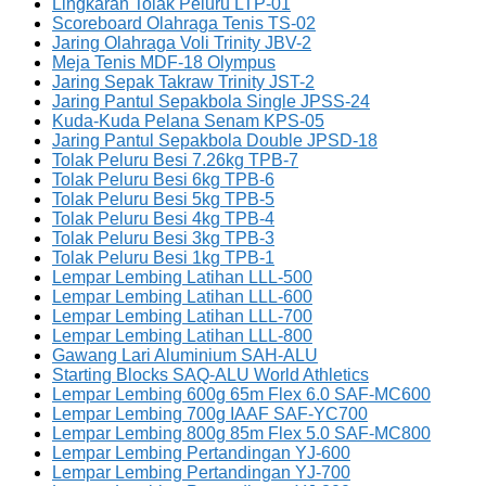
Lingkaran Tolak Peluru LTP-01
Scoreboard Olahraga Tenis TS-02
Jaring Olahraga Voli Trinity JBV-2
Meja Tenis MDF-18 Olympus
Jaring Sepak Takraw Trinity JST-2
Jaring Pantul Sepakbola Single JPSS-24
Kuda-Kuda Pelana Senam KPS-05
Jaring Pantul Sepakbola Double JPSD-18
Tolak Peluru Besi 7.26kg TPB-7
Tolak Peluru Besi 6kg TPB-6
Tolak Peluru Besi 5kg TPB-5
Tolak Peluru Besi 4kg TPB-4
Tolak Peluru Besi 3kg TPB-3
Tolak Peluru Besi 1kg TPB-1
Lempar Lembing Latihan LLL-500
Lempar Lembing Latihan LLL-600
Lempar Lembing Latihan LLL-700
Lempar Lembing Latihan LLL-800
Gawang Lari Aluminium SAH-ALU
Starting Blocks SAQ-ALU World Athletics
Lempar Lembing 600g 65m Flex 6.0 SAF-MC600
Lempar Lembing 700g IAAF SAF-YC700
Lempar Lembing 800g 85m Flex 5.0 SAF-MC800
Lempar Lembing Pertandingan YJ-600
Lempar Lembing Pertandingan YJ-700