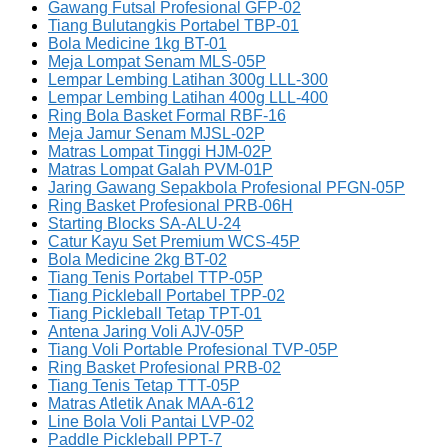
Gawang Futsal Profesional GFP-02
Tiang Bulutangkis Portabel TBP-01
Bola Medicine 1kg BT-01
Meja Lompat Senam MLS-05P
Lempar Lembing Latihan 300g LLL-300
Lempar Lembing Latihan 400g LLL-400
Ring Bola Basket Formal RBF-16
Meja Jamur Senam MJSL-02P
Matras Lompat Tinggi HJM-02P
Matras Lompat Galah PVM-01P
Jaring Gawang Sepakbola Profesional PFGN-05P
Ring Basket Profesional PRB-06H
Starting Blocks SA-ALU-24
Catur Kayu Set Premium WCS-45P
Bola Medicine 2kg BT-02
Tiang Tenis Portabel TTP-05P
Tiang Pickleball Portabel TPP-02
Tiang Pickleball Tetap TPT-01
Antena Jaring Voli AJV-05P
Tiang Voli Portable Profesional TVP-05P
Ring Basket Profesional PRB-02
Tiang Tenis Tetap TTT-05P
Matras Atletik Anak MAA-612
Line Bola Voli Pantai LVP-02
Paddle Pickleball PPT-7