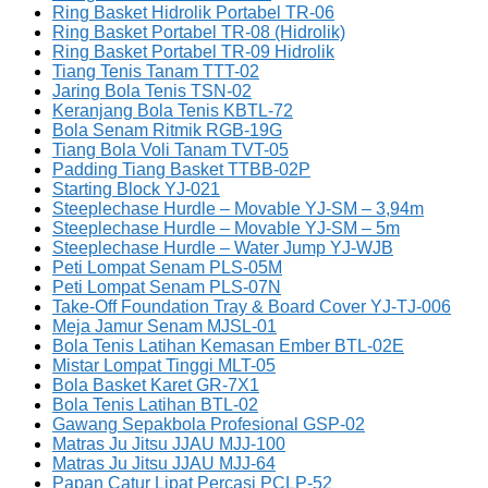
Ring Basket Hidrolik Portabel TR-06
Ring Basket Portabel TR-08 (Hidrolik)
Ring Basket Portabel TR-09 Hidrolik
Tiang Tenis Tanam TTT-02
Jaring Bola Tenis TSN-02
Keranjang Bola Tenis KBTL-72
Bola Senam Ritmik RGB-19G
Tiang Bola Voli Tanam TVT-05
Padding Tiang Basket TTBB-02P
Starting Block YJ-021
Steeplechase Hurdle – Movable YJ-SM – 3,94m
Steeplechase Hurdle – Movable YJ-SM – 5m
Steeplechase Hurdle – Water Jump YJ-WJB
Peti Lompat Senam PLS-05M
Peti Lompat Senam PLS-07N
Take-Off Foundation Tray & Board Cover YJ-TJ-006
Meja Jamur Senam MJSL-01
Bola Tenis Latihan Kemasan Ember BTL-02E
Mistar Lompat Tinggi MLT-05
Bola Basket Karet GR-7X1
Bola Tenis Latihan BTL-02
Gawang Sepakbola Profesional GSP-02
Matras Ju Jitsu JJAU MJJ-100
Matras Ju Jitsu JJAU MJJ-64
Papan Catur Lipat Percasi PCLP-52