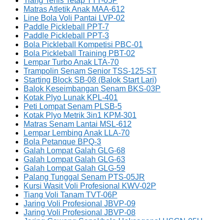
Tiang Tenis Tetap TTT-05P
Matras Atletik Anak MAA-612
Line Bola Voli Pantai LVP-02
Paddle Pickleball PPT-7
Paddle Pickleball PPT-3
Bola Pickleball Kompetisi PBC-01
Bola Pickleball Training PBT-02
Lempar Turbo Anak LTA-70
Trampolin Senam Senior TSS-125-ST
Starting Block SB-08 (Balok Start Lari)
Balok Keseimbangan Senam BKS-03P
Kotak Plyo Lunak KPL-401
Peti Lompat Senam PLSB-5
Kotak Plyo Metrik 3in1 KPM-301
Matras Senam Lantai MSL-612
Lempar Lembing Anak LLA-70
Bola Petanque BPQ-3
Galah Lompat Galah GLG-68
Galah Lompat Galah GLG-63
Galah Lompat Galah GLG-59
Palang Tunggal Senam PTS-05JR
Kursi Wasit Voli Profesional KWV-02P
Tiang Voli Tanam TVT-06P
Jaring Voli Profesional JBVP-09
Jaring Voli Profesional JBVP-08