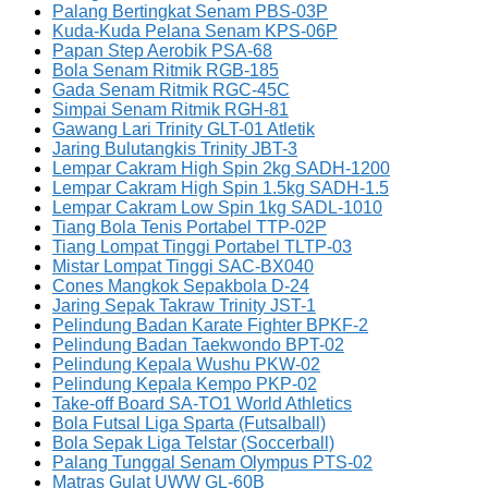
Palang Bertingkat Senam PBS-03P
Kuda-Kuda Pelana Senam KPS-06P
Papan Step Aerobik PSA-68
Bola Senam Ritmik RGB-185
Gada Senam Ritmik RGC-45C
Simpai Senam Ritmik RGH-81
Gawang Lari Trinity GLT-01 Atletik
Jaring Bulutangkis Trinity JBT-3
Lempar Cakram High Spin 2kg SADH-1200
Lempar Cakram High Spin 1.5kg SADH-1.5
Lempar Cakram Low Spin 1kg SADL-1010
Tiang Bola Tenis Portabel TTP-02P
Tiang Lompat Tinggi Portabel TLTP-03
Mistar Lompat Tinggi SAC-BX040
Cones Mangkok Sepakbola D-24
Jaring Sepak Takraw Trinity JST-1
Pelindung Badan Karate Fighter BPKF-2
Pelindung Badan Taekwondo BPT-02
Pelindung Kepala Wushu PKW-02
Pelindung Kepala Kempo PKP-02
Take-off Board SA-TO1 World Athletics
Bola Futsal Liga Sparta (Futsalball)
Bola Sepak Liga Telstar (Soccerball)
Palang Tunggal Senam Olympus PTS-02
Matras Gulat UWW GL-60B