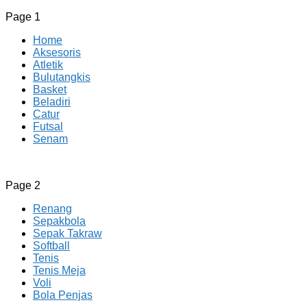
Page 1
Home
Aksesoris
Atletik
Bulutangkis
Basket
Beladiri
Catur
Futsal
Senam
CV JAYA BERSAMA Co Id
Menyediakan Semua Perlengkapan Olahraga Yang
Page 2
Lengkap, Berkualitas Dengan Harga Yang Murah
Renang
Sepakbola
Sepak Takraw
Softball
Tenis
Tenis Meja
Voli
Bola Penjas