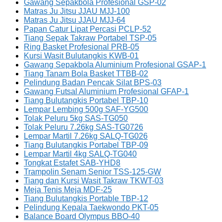
Gawang Sepakbola Profesional GSP-02
Matras Ju Jitsu JJAU MJJ-100
Matras Ju Jitsu JJAU MJJ-64
Papan Catur Lipat Percasi PCLP-52
Tiang Sepak Takraw Portabel TSP-05
Ring Basket Profesional PRB-05
Kursi Wasit Bulutangkis KWB-01
Gawang Sepakbola Aluminium Profesional GSAP-1
Tiang Tanam Bola Basket TTBB-02
Pelindung Badan Pencak Silat BPS-03
Gawang Futsal Aluminium Profesional GFAP-1
Tiang Bulutangkis Portabel TBP-10
Lempar Lembing 500g SAF-YG500
Tolak Peluru 5kg SAS-TG050
Tolak Peluru 7.26kg SAS-TG0726
Lempar Martil 7.26kg SALQ-TG026
Tiang Bulutangkis Portabel TBP-09
Lempar Martil 4kg SALQ-TG040
Tongkat Estafet SAB-YHD8
Trampolin Senam Senior TSS-125-GW
Tiang dan Kursi Wasit Takraw TKWT-03
Meja Tenis Meja MDF-25
Tiang Bulutangkis Portable TBP-12
Pelindung Kepala Taekwondo PKT-05
Balance Board Olympus BBO-40