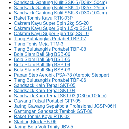
Sandsack Gantung Kulit SSK-5 (D38x150cm)
Sandsack Gantung Kulit SSK-4 (D35x125cm)
Sandsack Gantung Kulit SSK-3 (D30x100cm)
Raket Tonnis Kayu RTK-03P
Cakram Kayu Super Spin 2kg SS-20
Cakram Kayu Super Spin 1.5kg SS-15
Cakram Kayu Super Spin 1kg SS-10
Tiang Bulutangkis Portabel TBP-07
Tiang Tenis Meja TTM-3
Tiang Bulutangkis Portabel TBP-08
Bola Slam Ball 6kg BSB-06
Bola Slam Ball 5kg BSB-05
Bola Slam Ball 4kg BSB-04
Bola Slam Ball 3kg BSB-03
Papan Step Aerobik PSA-78 (Aerobic Stepper)
Tiang Bulutangkis Portabel TBP-06
Sandsack Kain Terpal SKT-05
Sandsack Kain Terpal SKT-04
Sandsack Kain Terpal SKT-03 (D30 x 100cm)
Gawang Futsal Portabel GFP-05
Jaring Gawang Sepakbola Profesional JGSP-06H
Gantungan Sandsack Tembok GST-86
Raket Tonnis Kayu RTK-02
Starting Block SB-06
Jaring Bola Voli Trinity JBV-5