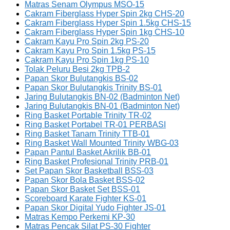
Matras Senam Olympus MSO-15
Cakram Fiberglass Hyper Spin 2kg CHS-20
Cakram Fiberglass Hyper Spin 1.5kg CHS-15
Cakram Fiberglass Hyper Spin 1kg CHS-10
Cakram Kayu Pro Spin 2kg PS-20
Cakram Kayu Pro Spin 1.5kg PS-15
Cakram Kayu Pro Spin 1kg PS-10
Tolak Peluru Besi 2kg TPB-2
Papan Skor Bulutangkis BS-02
Papan Skor Bulutangkis Trinity BS-01
Jaring Bulutangkis BN-02 (Badminton Net)
Jaring Bulutangkis BN-01 (Badminton Net)
Ring Basket Portable Trinity TR-02
Ring Basket Portabel TR-01 PERBASI
Ring Basket Tanam Trinity TTB-01
Ring Basket Wall Mounted Trinity WBG-03
Papan Pantul Basket Akrilik BB-01
Ring Basket Profesional Trinity PRB-01
Set Papan Skor Basketball BSS-03
Papan Skor Bola Basket BSS-02
Papan Skor Basket Set BSS-01
Scoreboard Karate Fighter KS-01
Papan Skor Digital Yudo Fighter JS-01
Matras Kempo Perkemi KP-30
Matras Pencak Silat PS-30 Fighter