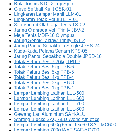
Bola Tonnis STG-2 Top Spin
Glove Softball Kulit GSK-01
Lingkaran Lempar Martil LLM-01
Lingkaran Tolak Peluru LTP-01
Scoreboard Olahraga Tenis TS-02
Jaring Olahraga Voli Trinity JBV-2
Meja Tenis MDF-18 Olympus
Jaring Sepak Takraw Trinity JST-2
Jaring Pantul Sepakbola Single JPSS-24
Kuda-Kuda Pelana Senam KPS-05
Jaring Pantul Sepakbola Double JPSD-18
Tolak Peluru Besi 7.26kg TPB-7
Tolak Peluru Besi 6kg TPB-6
Tolak Peluru Besi 5kg TPB-5
Tolak Peluru Besi 4kg TPB-4
Tolak Peluru Besi 3kg TPB-3
Tolak Peluru Besi 1kg TPB-1
Lempar Lembing Latihan LLL-500
Lempar Lembing Latihan LLL-600
Lempar Lembing Latihan LLL-700
Lempar Lembing Latihan LLL-800
Gawang Lari Aluminium SAH-ALU
Starting Blocks SAQ-ALU World Athletics
Lempar Lembing 600g 65m Flex 6.0 SAF-MC600
Lempar Lembing 700g IAAF SAF-YC700