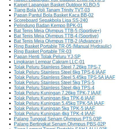
Karpet Lapangan Basket Outdoor KLBO-5
Tiang Bola Voli Tanam Trinity TVT-03
Papan Pantul Bola Basket Kaca BB-02
Scoreboard Sepakbola Liga SS-240
Pelindung Badan Kempo BPK-01
Bat Tenis Meja Olympus TTB-5 (Sportive+)
Bat Tenis Meja Olympus TTB-4 (Sportive)
Bat Tenis Meja Olympus TTB-2 (Advance+)
Ring Basket Portable TR-05 (Manual Hydraulic)
Ring Basket Portable TR-03
Papan Henti Tolak Peluru YJ-SP
Lingkaran Lempar Cakram LLC-01
Tolak Peluru Stainless Steel 7.26kg TPS-7
Tolak Peluru Stainless Steel 6kg TPS-6 IAAF
Tolak Peluru Stainless Steel 5.45kg TPS-5A IAAF
Tolak Peluru Stainless Steel 5kg TPS-5
Tolak Peluru Stainless Steel 4kg TPS-4
Tolak Peluru Kuningan 7.26kg TPK-7 IAAF
Tolak Peluru Kuningan 6kg TPK-6 IAAF
Tolak Peluru Kuningan 5.45kg TPK-5A IAAF
Tolak Peluru Kuningan 5kg TPK-5 IAAF
Tolak Peluru Kuningan 4kg TPK-4 IAAF
Palang Tunggal Senam Olympus PTS-03P
Palang Bertingkat Senam Olympus PBS-02P