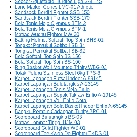
Soccer Adjustable Hurdles Liga SAH-45
Lane Marker Cones LMC-01 Athletic
Sandsack Berdiri Fighter SSB-150
Sandsack Berdiri Fighter SSB-170
Bola Tenis Meja Olympus BTM-2
Bola Tenis Meja Olympus BTM-1
Matras Wushu Fighter MW-30
Batting Helmet Softball Top Spin BHS-01
Tongkat Pemukul Softball SB-34
Tongkat Pemukul Softball SB-32
Bola Softball Top Spin BS-150
Bola Softball Top Spin BS-100
Ring Basket Wall-Mounted Trinity WBG-03
Tolak Peluru Stainless Steel 6kg TPS-6
Karpet Lapangan Futsal Indoor A-89145
Karpet Lapangan Bulutangkis A-23145
Karpet Lapangan Tenis Meja Enlio
Karpet Lapangan Sepak Takraw Enlio A-19145
Karpet Lapangan Voli Enlio Coral
Karpet Lapangan Bola Basket Indoor Enlio A-65145
Bangku Pemain Cadangan Trinity BPC-01
Scoreboard Bulutangkis BS-03
Matras Lompat Tinggi HJM-03
Scoreboard Gulat Fighter WS-01
Scoreboard Tae Kwon Do Fighter TKDS-01