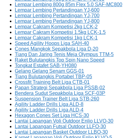
Lempar Lembing 800g 85m Flex 5.0 SAF-MC800
Lempar Lembing Pertandingan YJ-600
Lempar Lembing Pertandingan YJ-700
Lempar Lembing Pertandingan YJ-800
Lempar Cakram Kompetisi 2kg LCK-2
Lempar Cakram Kompetisi 1.5kg LCK-1.5
Lempar Cakram Kompetisi 1kg LCK-1
Speed Agility Hoops Liga SAH-40
Cones Mangkok Sepakbola Liga D-20
Tiang Dan Jaring Tenis Meja Olympus TTM-5
Raket Bulutangkis Top Spin Nano Speed
Tongkat Estafet SAB-YH080
Gelang Gelang Senam GGS-01
Tiang Bulutangkis Portabel TBP-05
Crossfit Training Belt Liga CTB-01
Papan Strategi Sepakbola Liga PSSB-02
Bendera Sudut Sepakbola Liga SCF-03P
Suspension Trainer Belt Liga STB-260
Agility Ladder Drills Liga ALD-8
Agility Ladder Drills Liga ALD-4
Hexagon Cones Set Liga HCS-30
Lantai Lapangan Voli Outdoor Enlio LLVO-30
Lantai Lapangan Futsal Outdoor LLFO-30
Lantai Lapangan Basket Outdoor LLBO-30
Karpet Lapangan Voli Outdoor Enlio KLVO-5