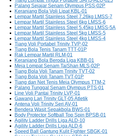
Tiang Lompat Tinggi Portable SAHJ-ALU-025
Palang Sejajar Senam Olympus PSS-02P
Keranjang Bola Voli Lipat KBL-01
Lempar Martil Stainless Steel 7.26kg LMSS-7
Lempar Martil Stainless Steel 6kg LMSS-6
Lempar Martil Stainless Steel 5.45kg LMSS-5A
Lempar Martil Stainless Steel 5kg LMSS-5
Lempar Martil Stainless Steel 4kg LMSS-4
Tiang Voli Portabel Trinity TVP-02
Tiang Bola Tenis Tanam TTT-01P
Rak Lempar Martil RLM-01
Keranjang Bola Beroda Liga KBB-01
Meja Lompat Senam TaiShan MLS-02P
Tiang Bola Voli Tanam Trinity TVT-02
Tiang Bola Voli Tanam TVT-01P
Tiang dan Net Tenis Meja Olympus TTM-2
Palang Tunggal Senam Olympus PTS-01
Line Voli Pantai Trinity LVP-01
Gawang Lari Trinity GLT-05 Atletik
Antena Voli Trinity Seri AV-01
Bendera Wasit Sepakbola BWS-01
Body Protector Softball Top Spin BPSB-01
Agility Ladder Drills Liga ALD-10
Agility Ladder Drills Liga ALD-6
Speed Ball Gantung Kulit Fighter SBGK-01