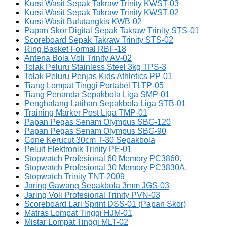
Kursi Wasit Sepak Takraw Trinity KWST-03
Kursi Wasit Sepak Takraw Trinity KWST-02
Kursi Wasit Bulutangkis KWB-02
Papan Skor Digital Sepak Takraw Trinity STS-01
Scoreboard Sepak Takraw Trinity STS-02
Ring Basket Formal RBF-18
Antena Bola Voli Trinity AV-02
Tolak Peluru Stainless Steel 3kg TPS-3
Tolak Peluru Penjas Kids Athletics PP-01
Tiang Lompat Tinggi Portabel TLTP-05
Tiang Penanda Sepakbola Liga SMP-01
Penghalang Latihan Sepakbola Liga STB-01
Training Marker Post Liga TMP-01
Papan Pegas Senam Olympus SBG-120
Papan Pegas Senam Olympus SBG-90
Cone Kerucut 30cm T-30 Sepakbola
Peluit Elektronik Trinity PE-01
Stopwatch Profesional 60 Memory PC3860.
Stopwatch Profesional 30 Memory PC3830A.
Stopwatch Trinity TNT-2009
Jaring Gawang Sepakbola 3mm JGS-03
Jaring Voli Profesional Trinity PVN-03
Scoreboard Lari Sprint DSS-01 (Papan Skor)
Matras Lompat Tinggi HJM-01
Mistar Lompat Tinggi MLT-02