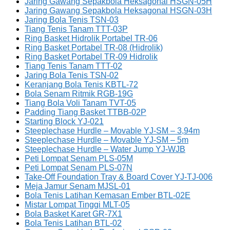
Jaring Gawang Sepakbola Heksagonal HSGN-05H
Jaring Gawang Sepakbola Heksagonal HSGN-03H
Jaring Bola Tenis TSN-03
Tiang Tenis Tanam TTT-03P
Ring Basket Hidrolik Portabel TR-06
Ring Basket Portabel TR-08 (Hidrolik)
Ring Basket Portabel TR-09 Hidrolik
Tiang Tenis Tanam TTT-02
Jaring Bola Tenis TSN-02
Keranjang Bola Tenis KBTL-72
Bola Senam Ritmik RGB-19G
Tiang Bola Voli Tanam TVT-05
Padding Tiang Basket TTBB-02P
Starting Block YJ-021
Steeplechase Hurdle – Movable YJ-SM – 3,94m
Steeplechase Hurdle – Movable YJ-SM – 5m
Steeplechase Hurdle – Water Jump YJ-WJB
Peti Lompat Senam PLS-05M
Peti Lompat Senam PLS-07N
Take-Off Foundation Tray & Board Cover YJ-TJ-006
Meja Jamur Senam MJSL-01
Bola Tenis Latihan Kemasan Ember BTL-02E
Mistar Lompat Tinggi MLT-05
Bola Basket Karet GR-7X1
Bola Tenis Latihan BTL-02