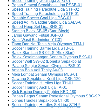
Soccer Training Goal Liga STG-01
Papan Strategi Sepakbola Liga PSSB-01
Speed Training Parachute Liga STP-02
Speed Training Parachute Liga STP-01
Portable Soccer Goal Liga PSG-01
Speed Agility Ladder Stand Liga SALS-6
Speed Hoop Set Liga SHS-01
Starting Block SB-05 (Start Block)
Jaring Gawang Futsal JGF-03
Kursi Wasit Badminton Y-C01
Tiang Dan Net Tenis Meja Olympus TTM-1
Soccer Training Barrier Liga STB-01
Balok Start Lari SB-02LS (Blok Start)
Balok Keseimbangan Senam Olympus BKS-01
Soccer Wall SW-02 (Boneka Sepakbola)
Palang Sejajar Senam Olympus PSS-01
Antena Bola Voli Trinity AV-03
Meja Lompat Senam Olympus MLS-01
Gawang Sepakbola Kecil Liga GSK-120
Soccer Training Hurdles Liga TH-01
Soccer Training Arch Liga TA-01
Kick Boxing Dummy Fighter KBD-180
Papan Pegas Senam Profesional Olympus SBG-9P
Cones Hurdles Sepakbola CH-30
Soccer Training Hurdles Set Liga STH-5