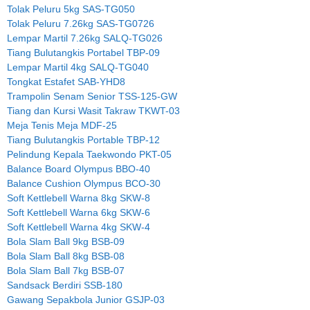
Tolak Peluru 5kg SAS-TG050
Tolak Peluru 7.26kg SAS-TG0726
Lempar Martil 7.26kg SALQ-TG026
Tiang Bulutangkis Portabel TBP-09
Lempar Martil 4kg SALQ-TG040
Tongkat Estafet SAB-YHD8
Trampolin Senam Senior TSS-125-GW
Tiang dan Kursi Wasit Takraw TKWT-03
Meja Tenis Meja MDF-25
Tiang Bulutangkis Portable TBP-12
Pelindung Kepala Taekwondo PKT-05
Balance Board Olympus BBO-40
Balance Cushion Olympus BCO-30
Soft Kettlebell Warna 8kg SKW-8
Soft Kettlebell Warna 6kg SKW-6
Soft Kettlebell Warna 4kg SKW-4
Bola Slam Ball 9kg BSB-09
Bola Slam Ball 8kg BSB-08
Bola Slam Ball 7kg BSB-07
Sandsack Berdiri SSB-180
Gawang Sepakbola Junior GSJP-03