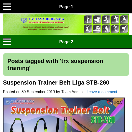
Page 1
CV JAYA BERSAMA Co Id
Menyediakan Semua Perlengkapan Olahraga Yang
Page 2
Lengkap, Berkualitas Dengan Harga Yang Murah
Posts tagged with '
trx suspension
training
'
Suspension Trainer Belt Liga STB-260
Posted on
30 September 2019
by
Team Admin
Leave a comment