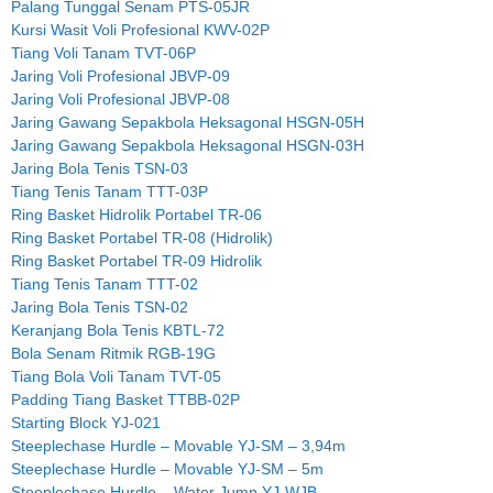
Palang Tunggal Senam PTS-05JR
Kursi Wasit Voli Profesional KWV-02P
Tiang Voli Tanam TVT-06P
Jaring Voli Profesional JBVP-09
Jaring Voli Profesional JBVP-08
Jaring Gawang Sepakbola Heksagonal HSGN-05H
Jaring Gawang Sepakbola Heksagonal HSGN-03H
Jaring Bola Tenis TSN-03
Tiang Tenis Tanam TTT-03P
Ring Basket Hidrolik Portabel TR-06
Ring Basket Portabel TR-08 (Hidrolik)
Ring Basket Portabel TR-09 Hidrolik
Tiang Tenis Tanam TTT-02
Jaring Bola Tenis TSN-02
Keranjang Bola Tenis KBTL-72
Bola Senam Ritmik RGB-19G
Tiang Bola Voli Tanam TVT-05
Padding Tiang Basket TTBB-02P
Starting Block YJ-021
Steeplechase Hurdle – Movable YJ-SM – 3,94m
Steeplechase Hurdle – Movable YJ-SM – 5m
Steeplechase Hurdle – Water Jump YJ-WJB