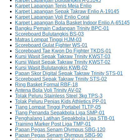
Karpet Lapangan Bulutangkis A-23145
Karpet Lapangan Tenis Meja Enlio
Karpet Lapangan Sepak Takraw Enlio A-19145
Karpet Lapangan Voli Enlio Coral
Karpet Lapangan Bola Basket Indoor Enlio A-65145
Bangku Pemain Cadangan Trinity BPC-01
Scoreboard Bulutangkis BS-03
Matras Lompat Tinggi HJM-03
Scoreboard Gulat Fighter WS-01
Scoreboard Tae Kwon Do Fighter TKDS-01
Kursi Wasit Sepak Takraw Trinity KWST-03
Kursi Wasit Sepak Takraw Trinity KWST-02
Kursi Wasit Bulutangkis KWB-02
Papan Skor Digital Sepak Takraw Trinity STS-01
Scoreboard Sepak Takraw Trinity STS-02
Ring Basket Formal RBF-18
Antena Bola Voli Trinity AV-02
Tolak Peluru Stainless Steel 3kg TPS-3
Tolak Peluru Penjas Kids Athletics PP-01
Tiang Lompat Tinggi Portabel TLTP-05
Tiang Penanda Sepakbola Liga SMP-01
Penghalang Latihan Sepakbola Liga STB-01
Training Marker Post Liga TMP-01
Papan Pegas Senam Olympus SBG-120
Papan Pegas Senam Olympus SBG-90