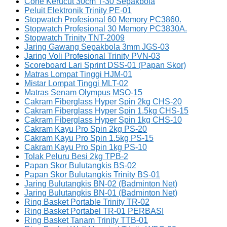
Cone Kerucut 30cm T-30 Sepakbola
Peluit Elektronik Trinity PE-01
Stopwatch Profesional 60 Memory PC3860.
Stopwatch Profesional 30 Memory PC3830A.
Stopwatch Trinity TNT-2009
Jaring Gawang Sepakbola 3mm JGS-03
Jaring Voli Profesional Trinity PVN-03
Scoreboard Lari Sprint DSS-01 (Papan Skor)
Matras Lompat Tinggi HJM-01
Mistar Lompat Tinggi MLT-02
Matras Senam Olympus MSO-15
Cakram Fiberglass Hyper Spin 2kg CHS-20
Cakram Fiberglass Hyper Spin 1.5kg CHS-15
Cakram Fiberglass Hyper Spin 1kg CHS-10
Cakram Kayu Pro Spin 2kg PS-20
Cakram Kayu Pro Spin 1.5kg PS-15
Cakram Kayu Pro Spin 1kg PS-10
Tolak Peluru Besi 2kg TPB-2
Papan Skor Bulutangkis BS-02
Papan Skor Bulutangkis Trinity BS-01
Jaring Bulutangkis BN-02 (Badminton Net)
Jaring Bulutangkis BN-01 (Badminton Net)
Ring Basket Portable Trinity TR-02
Ring Basket Portabel TR-01 PERBASI
Ring Basket Tanam Trinity TTB-01