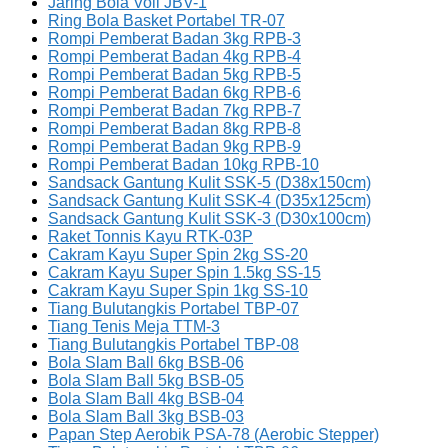
Jaring Bola Voli JBV-1
Ring Bola Basket Portabel TR-07
Rompi Pemberat Badan 3kg RPB-3
Rompi Pemberat Badan 4kg RPB-4
Rompi Pemberat Badan 5kg RPB-5
Rompi Pemberat Badan 6kg RPB-6
Rompi Pemberat Badan 7kg RPB-7
Rompi Pemberat Badan 8kg RPB-8
Rompi Pemberat Badan 9kg RPB-9
Rompi Pemberat Badan 10kg RPB-10
Sandsack Gantung Kulit SSK-5 (D38x150cm)
Sandsack Gantung Kulit SSK-4 (D35x125cm)
Sandsack Gantung Kulit SSK-3 (D30x100cm)
Raket Tonnis Kayu RTK-03P
Cakram Kayu Super Spin 2kg SS-20
Cakram Kayu Super Spin 1.5kg SS-15
Cakram Kayu Super Spin 1kg SS-10
Tiang Bulutangkis Portabel TBP-07
Tiang Tenis Meja TTM-3
Tiang Bulutangkis Portabel TBP-08
Bola Slam Ball 6kg BSB-06
Bola Slam Ball 5kg BSB-05
Bola Slam Ball 4kg BSB-04
Bola Slam Ball 3kg BSB-03
Papan Step Aerobik PSA-78 (Aerobic Stepper)