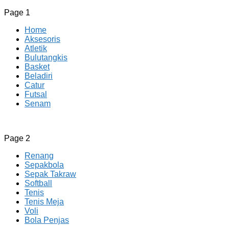
Page 1
Home
Aksesoris
Atletik
Bulutangkis
Basket
Beladiri
Catur
Futsal
Senam
CV JAYA BERSAMA Co Id
Menyediakan Semua Perlengkapan Olahraga Yang
Page 2
Lengkap, Berkualitas Dengan Harga Yang Murah
Renang
Sepakbola
Sepak Takraw
Softball
Tenis
Tenis Meja
Voli
Bola Penjas