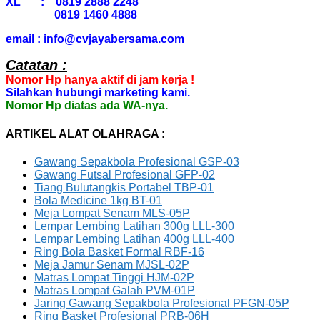
XL : 0819 2888 2248
0819 1460 4888
email : info@cvjayabersama.com
Catatan :
Nomor Hp hanya aktif di jam kerja !
Silahkan hubungi marketing kami.
Nomor Hp diatas ada WA-nya.
ARTIKEL ALAT OLAHRAGA :
Gawang Sepakbola Profesional GSP-03
Gawang Futsal Profesional GFP-02
Tiang Bulutangkis Portabel TBP-01
Bola Medicine 1kg BT-01
Meja Lompat Senam MLS-05P
Lempar Lembing Latihan 300g LLL-300
Lempar Lembing Latihan 400g LLL-400
Ring Bola Basket Formal RBF-16
Meja Jamur Senam MJSL-02P
Matras Lompat Tinggi HJM-02P
Matras Lompat Galah PVM-01P
Jaring Gawang Sepakbola Profesional PFGN-05P
Ring Basket Profesional PRB-06H