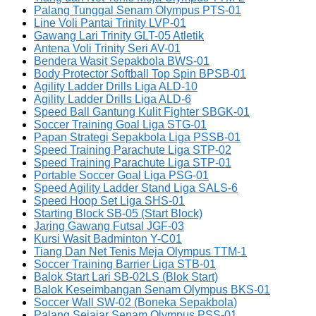
Palang Tunggal Senam Olympus PTS-01
Line Voli Pantai Trinity LVP-01
Gawang Lari Trinity GLT-05 Atletik
Antena Voli Trinity Seri AV-01
Bendera Wasit Sepakbola BWS-01
Body Protector Softball Top Spin BPSB-01
Agility Ladder Drills Liga ALD-10
Agility Ladder Drills Liga ALD-6
Speed Ball Gantung Kulit Fighter SBGK-01
Soccer Training Goal Liga STG-01
Papan Strategi Sepakbola Liga PSSB-01
Speed Training Parachute Liga STP-02
Speed Training Parachute Liga STP-01
Portable Soccer Goal Liga PSG-01
Speed Agility Ladder Stand Liga SALS-6
Speed Hoop Set Liga SHS-01
Starting Block SB-05 (Start Block)
Jaring Gawang Futsal JGF-03
Kursi Wasit Badminton Y-C01
Tiang Dan Net Tenis Meja Olympus TTM-1
Soccer Training Barrier Liga STB-01
Balok Start Lari SB-02LS (Blok Start)
Balok Keseimbangan Senam Olympus BKS-01
Soccer Wall SW-02 (Boneka Sepakbola)
Palang Sejajar Senam Olympus PSS-01