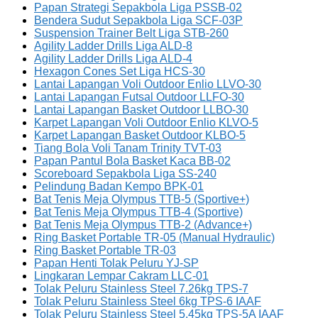
Papan Strategi Sepakbola Liga PSSB-02
Bendera Sudut Sepakbola Liga SCF-03P
Suspension Trainer Belt Liga STB-260
Agility Ladder Drills Liga ALD-8
Agility Ladder Drills Liga ALD-4
Hexagon Cones Set Liga HCS-30
Lantai Lapangan Voli Outdoor Enlio LLVO-30
Lantai Lapangan Futsal Outdoor LLFO-30
Lantai Lapangan Basket Outdoor LLBO-30
Karpet Lapangan Voli Outdoor Enlio KLVO-5
Karpet Lapangan Basket Outdoor KLBO-5
Tiang Bola Voli Tanam Trinity TVT-03
Papan Pantul Bola Basket Kaca BB-02
Scoreboard Sepakbola Liga SS-240
Pelindung Badan Kempo BPK-01
Bat Tenis Meja Olympus TTB-5 (Sportive+)
Bat Tenis Meja Olympus TTB-4 (Sportive)
Bat Tenis Meja Olympus TTB-2 (Advance+)
Ring Basket Portable TR-05 (Manual Hydraulic)
Ring Basket Portable TR-03
Papan Henti Tolak Peluru YJ-SP
Lingkaran Lempar Cakram LLC-01
Tolak Peluru Stainless Steel 7.26kg TPS-7
Tolak Peluru Stainless Steel 6kg TPS-6 IAAF
Tolak Peluru Stainless Steel 5.45kg TPS-5A IAAF