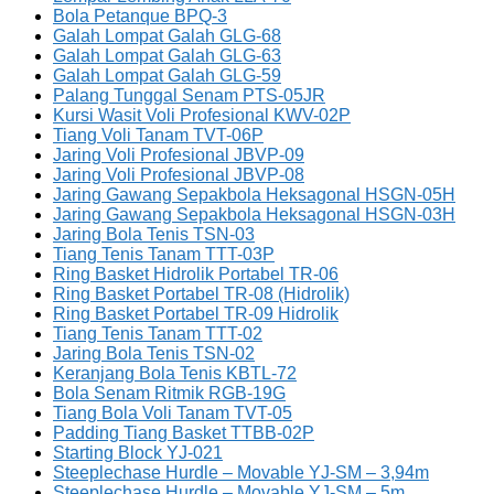
Bola Petanque BPQ-3
Galah Lompat Galah GLG-68
Galah Lompat Galah GLG-63
Galah Lompat Galah GLG-59
Palang Tunggal Senam PTS-05JR
Kursi Wasit Voli Profesional KWV-02P
Tiang Voli Tanam TVT-06P
Jaring Voli Profesional JBVP-09
Jaring Voli Profesional JBVP-08
Jaring Gawang Sepakbola Heksagonal HSGN-05H
Jaring Gawang Sepakbola Heksagonal HSGN-03H
Jaring Bola Tenis TSN-03
Tiang Tenis Tanam TTT-03P
Ring Basket Hidrolik Portabel TR-06
Ring Basket Portabel TR-08 (Hidrolik)
Ring Basket Portabel TR-09 Hidrolik
Tiang Tenis Tanam TTT-02
Jaring Bola Tenis TSN-02
Keranjang Bola Tenis KBTL-72
Bola Senam Ritmik RGB-19G
Tiang Bola Voli Tanam TVT-05
Padding Tiang Basket TTBB-02P
Starting Block YJ-021
Steeplechase Hurdle – Movable YJ-SM – 3,94m
Steeplechase Hurdle – Movable YJ-SM – 5m