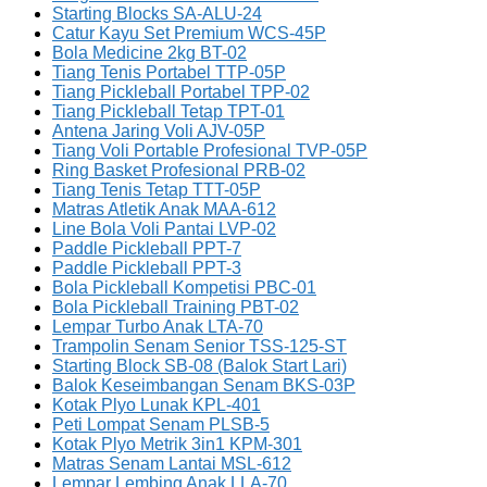
Starting Blocks SA-ALU-24
Catur Kayu Set Premium WCS-45P
Bola Medicine 2kg BT-02
Tiang Tenis Portabel TTP-05P
Tiang Pickleball Portabel TPP-02
Tiang Pickleball Tetap TPT-01
Antena Jaring Voli AJV-05P
Tiang Voli Portable Profesional TVP-05P
Ring Basket Profesional PRB-02
Tiang Tenis Tetap TTT-05P
Matras Atletik Anak MAA-612
Line Bola Voli Pantai LVP-02
Paddle Pickleball PPT-7
Paddle Pickleball PPT-3
Bola Pickleball Kompetisi PBC-01
Bola Pickleball Training PBT-02
Lempar Turbo Anak LTA-70
Trampolin Senam Senior TSS-125-ST
Starting Block SB-08 (Balok Start Lari)
Balok Keseimbangan Senam BKS-03P
Kotak Plyo Lunak KPL-401
Peti Lompat Senam PLSB-5
Kotak Plyo Metrik 3in1 KPM-301
Matras Senam Lantai MSL-612
Lempar Lembing Anak LLA-70