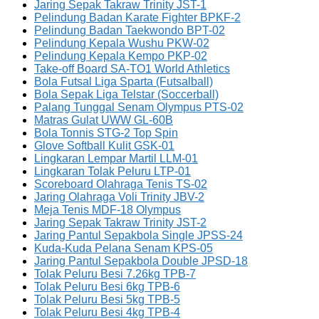
Jaring Sepak Takraw Trinity JST-1
Pelindung Badan Karate Fighter BPKF-2
Pelindung Badan Taekwondo BPT-02
Pelindung Kepala Wushu PKW-02
Pelindung Kepala Kempo PKP-02
Take-off Board SA-TO1 World Athletics
Bola Futsal Liga Sparta (Futsalball)
Bola Sepak Liga Telstar (Soccerball)
Palang Tunggal Senam Olympus PTS-02
Matras Gulat UWW GL-60B
Bola Tonnis STG-2 Top Spin
Glove Softball Kulit GSK-01
Lingkaran Lempar Martil LLM-01
Lingkaran Tolak Peluru LTP-01
Scoreboard Olahraga Tenis TS-02
Jaring Olahraga Voli Trinity JBV-2
Meja Tenis MDF-18 Olympus
Jaring Sepak Takraw Trinity JST-2
Jaring Pantul Sepakbola Single JPSS-24
Kuda-Kuda Pelana Senam KPS-05
Jaring Pantul Sepakbola Double JPSD-18
Tolak Peluru Besi 7.26kg TPB-7
Tolak Peluru Besi 6kg TPB-6
Tolak Peluru Besi 5kg TPB-5
Tolak Peluru Besi 4kg TPB-4