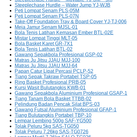
Steeplechase Hurdle – Water Jump YJ-WJB
Peti Lompat Senam PLS-05M
Peti Lompat Senam PLS-07N
Take-Off Foundation Tray & Board Cover YJ-TJ-006
Meja Jamur Senam MJSL-01
Bola Tenis Latihan Kemasan Ember BTL-02E
Mistar Lompat Tinggi MLT-05
Bola Basket Karet GR-7X1
Bola Tenis Latihan BTL-02
Gawang Sepakbola Profesional GSP-02
Matras Ju Jitsu JJAU MJJ-100
Matras Ju Jitsu JJAU MJJ-64
Papan Catur Lipat Percasi PCLP-52
Tiang Sepak Takraw Portabel TSP-05
Ring Basket Profesional PRB-05
Kursi Wasit Bulutangkis KWB-01
Gawang Sepakbola Aluminium Profesional GSAP-1
Tiang Tanam Bola Basket TTBB-02
Pelindung Badan Pencak Silat BPS-03
Gawang Futsal Aluminium Profesional GFAP-1
Tiang Bulutangkis Portabel TBP-10
Lempar Lembing 500g SAF-YG500
Tolak Peluru 5kg SAS-TG050
Tolak Peluru 7.26kg SAS-TG0726