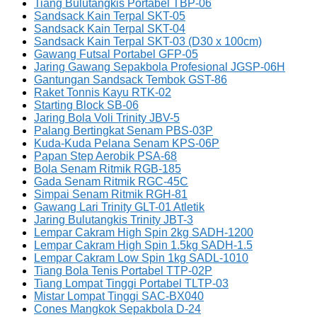
Tiang Bulutangkis Portabel TBP-06
Sandsack Kain Terpal SKT-05
Sandsack Kain Terpal SKT-04
Sandsack Kain Terpal SKT-03 (D30 x 100cm)
Gawang Futsal Portabel GFP-05
Jaring Gawang Sepakbola Profesional JGSP-06H
Gantungan Sandsack Tembok GST-86
Raket Tonnis Kayu RTK-02
Starting Block SB-06
Jaring Bola Voli Trinity JBV-5
Palang Bertingkat Senam PBS-03P
Kuda-Kuda Pelana Senam KPS-06P
Papan Step Aerobik PSA-68
Bola Senam Ritmik RGB-185
Gada Senam Ritmik RGC-45C
Simpai Senam Ritmik RGH-81
Gawang Lari Trinity GLT-01 Atletik
Jaring Bulutangkis Trinity JBT-3
Lempar Cakram High Spin 2kg SADH-1200
Lempar Cakram High Spin 1.5kg SADH-1.5
Lempar Cakram Low Spin 1kg SADL-1010
Tiang Bola Tenis Portabel TTP-02P
Tiang Lompat Tinggi Portabel TLTP-03
Mistar Lompat Tinggi SAC-BX040
Cones Mangkok Sepakbola D-24