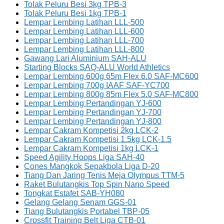
Tolak Peluru Besi 3kg TPB-3
Tolak Peluru Besi 1kg TPB-1
Lempar Lembing Latihan LLL-500
Lempar Lembing Latihan LLL-600
Lempar Lembing Latihan LLL-700
Lempar Lembing Latihan LLL-800
Gawang Lari Aluminium SAH-ALU
Starting Blocks SAQ-ALU World Athletics
Lempar Lembing 600g 65m Flex 6.0 SAF-MC600
Lempar Lembing 700g IAAF SAF-YC700
Lempar Lembing 800g 85m Flex 5.0 SAF-MC800
Lempar Lembing Pertandingan YJ-600
Lempar Lembing Pertandingan YJ-700
Lempar Lembing Pertandingan YJ-800
Lempar Cakram Kompetisi 2kg LCK-2
Lempar Cakram Kompetisi 1.5kg LCK-1.5
Lempar Cakram Kompetisi 1kg LCK-1
Speed Agility Hoops Liga SAH-40
Cones Mangkok Sepakbola Liga D-20
Tiang Dan Jaring Tenis Meja Olympus TTM-5
Raket Bulutangkis Top Spin Nano Speed
Tongkat Estafet SAB-YH080
Gelang Gelang Senam GGS-01
Tiang Bulutangkis Portabel TBP-05
Crossfit Training Belt Liga CTB-01