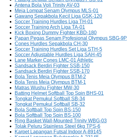
Antena Bola Voli Trinity AV-03
Meja Lompat Senam Olympus MLS-01
Gawang Sepakbola Kecil Liga GSK-120
Soccer Training Hurdles Liga TH-01
Soccer Training Arch Liga TA-01
Kick Boxing Dummy Fighter KBD-180
Papan Pegas Senam Profesional Olympus SBG-9P
Cones Hurdles Sepakbola CH-30
Soccer Training Hurdles Set Liga STH-5
Soccer Adjustable Hurdles Liga SAH-45
Lane Marker Cones LMC-01 Athletic
Sandsack Berdiri Fighter SSB-150
Sandsack Berdiri Fighter SSB-170
Bola Tenis Meja Olympus BTM-2
Bola Tenis Meja Olympus BTM-1
Matras Wushu Fighter MW-30
Batting Helmet Softball Top Spin BHS-01
Tongkat Pemukul Softball SB-34
Tongkat Pemukul Softball SB-32
Bola Softball Top Spin BS-150
Bola Softball Top Spin BS-100
Ring Basket Wall-Mounted Trinity WBG-03
Tolak Peluru Stainless Steel 6kg TPS-6
Karpet Lapangan Futsal Indoor A-89145