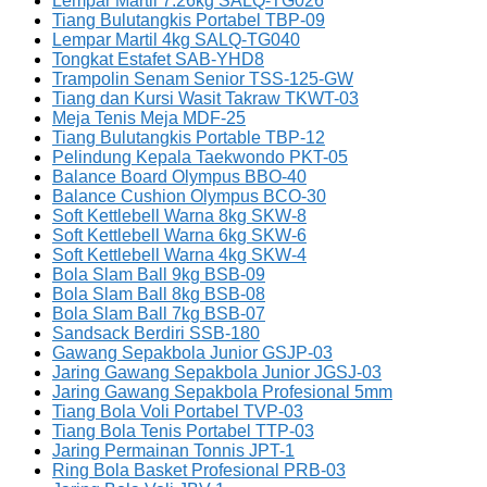
Lempar Martil 7.26kg SALQ-TG026
Tiang Bulutangkis Portabel TBP-09
Lempar Martil 4kg SALQ-TG040
Tongkat Estafet SAB-YHD8
Trampolin Senam Senior TSS-125-GW
Tiang dan Kursi Wasit Takraw TKWT-03
Meja Tenis Meja MDF-25
Tiang Bulutangkis Portable TBP-12
Pelindung Kepala Taekwondo PKT-05
Balance Board Olympus BBO-40
Balance Cushion Olympus BCO-30
Soft Kettlebell Warna 8kg SKW-8
Soft Kettlebell Warna 6kg SKW-6
Soft Kettlebell Warna 4kg SKW-4
Bola Slam Ball 9kg BSB-09
Bola Slam Ball 8kg BSB-08
Bola Slam Ball 7kg BSB-07
Sandsack Berdiri SSB-180
Gawang Sepakbola Junior GSJP-03
Jaring Gawang Sepakbola Junior JGSJ-03
Jaring Gawang Sepakbola Profesional 5mm
Tiang Bola Voli Portabel TVP-03
Tiang Bola Tenis Portabel TTP-03
Jaring Permainan Tonnis JPT-1
Ring Bola Basket Profesional PRB-03