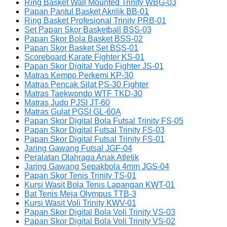
Ring Basket Wall Mounted Trinity WBG-03
Papan Pantul Basket Akrilik BB-01
Ring Basket Profesional Trinity PRB-01
Set Papan Skor Basketball BSS-03
Papan Skor Bola Basket BSS-02
Papan Skor Basket Set BSS-01
Scoreboard Karate Fighter KS-01
Papan Skor Digital Yudo Fighter JS-01
Matras Kempo Perkemi KP-30
Matras Pencak Silat PS-30 Fighter
Matras Taekwondo WTF TKD-30
Matras Judo PJSI JT-60
Matras Gulat PGSI GL-60A
Papan Skor Digital Bola Futsal Trinity FS-05
Papan Skor Digital Futsal Trinity FS-03
Papan Skor Digital Futsal Trinity FS-01
Jaring Gawang Futsal JGF-04
Peralatan Olahraga Anak Atletik
Jaring Gawang Sepakbola 4mm JGS-04
Papan Skor Tenis Trinity TS-01
Kursi Wasit Bola Tenis Lapangan KWT-01
Bat Tenis Meja Olympus TTB-3
Kursi Wasit Voli Trinity KWV-01
Papan Skor Digital Bola Voli Trinity VS-03
Papan Skor Digital Bola Voli Trinity VS-02