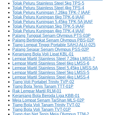
Tolak Peluru Stainless Steel 5kg TPS-5
Tolak Peluru Stainless Steel 4kg TPS-4
Tolak Peluru Kuningan 7.26kg TPK-7 IAAF
Tolak Peluru Kuningan 6kg TPK-6 IAAF
Tolak Peluru Kuningan 5.45kg TPK-5A IAAF
Tolak Peluru Kuningan 5kg TPK-5 IAAF
Tolak Peluru Kuningan 4kg TPK-4 IAAF
Palang Tunggal Senam Olympus PTS-03P
Palang Bertingkat Senam Olympus PBS-02P
Tiang Lompat Tinggi Portable SAHJ-ALU-025
Palang Sejajar Senam Olympus PSS-02P
Keranjang Bola Voli Lipat KBL-01
Lempar Martil Stainless Steel 7.26kg LMSS-7
Lempar Martil Stainless Steel 6kg LMSS-6
Lempar Martil Stainless Steel 5.45kg LMSS-5A
Lempar Martil Stainless Steel 5kg LMSS-5
Lempar Martil Stainless Steel 4kg LMSS-4
Tiang Voli Portabel Trinity TVP-02
Tiang Bola Tenis Tanam TTT-01P
Rak Lempar Martil RLM-01
Keranjang Bola Beroda Liga KBB-01
Meja Lompat Senam TaiShan MLS-02P
Tiang Bola Voli Tanam Trinity TVT-02
Tiang Bola Voli Tanam TVT-01P
Tiang dan Net Tenis Meja Olympus TTM-2